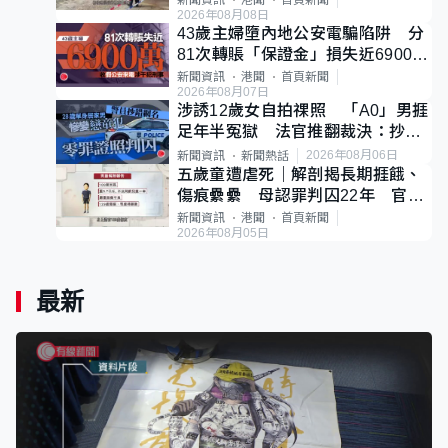
新聞資訊
港聞
首頁新聞
2026年08月08日
43歲主婦墮內地公安電騙陷阱 分
81次轉賬「保證金」損失近6900萬
元
新聞資訊
港聞
首頁新聞
2026年08月07日
涉誘12歲女自拍祼照 「A0」男捱
足年半冤獄 法官推翻裁決：抄錯
標點
2026年08月06日
新聞資訊
新聞熱話
五歲童遭虐死｜解剖揭長期捱餓、
傷痕纍纍 母認罪判囚22年 官斥
冷血：同類案最惡劣
新聞資訊
港聞
首頁新聞
2026年08月05日
最新