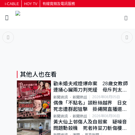
i-CABLE
HOY TV
有線寬頻及電訊服務
返回
按輸入鍵開始搜尋
其他人也在看
勸未婚夫戒煙爆命案 28歲女教師
連捅心臟兩刀判死緩 母斥判太重
已上訴
2026年08月05日
新聞資訊
新聞熱話
偶像「不點名」談粉絲越界 日女
死忠遭群起狙擊 掛繩開直播道歉
後輕生
2026年08月06日
新聞資訊
新聞熱話
黃大仙上邨傷人及自殺案 疑噪音
問題動殺機 死者持菜刀斬傷樓上
鄰居後墮斃