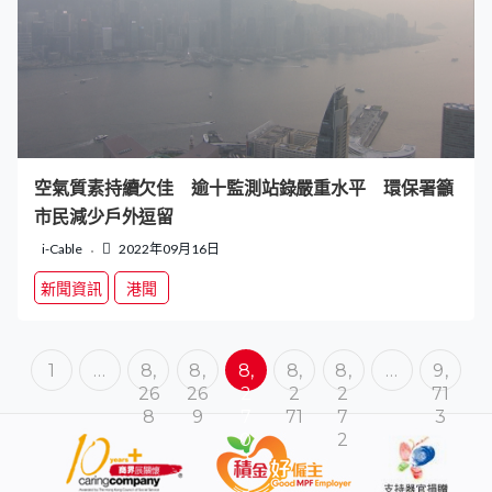
空氣質素持續欠佳 逾十監測站錄嚴重水平 環保署籲
市民減少戶外逗留
i-Cable
2022年09月16日
新聞資訊
港聞
1
…
8,
8,
8,
8,
8,
…
9,
26
26
2
2
2
71
8
9
7
71
7
3
0
2