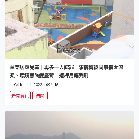
童樂居虐兒案｜再多一人認罪 求情稱被同事指太溫
柔、環境薰陶變嚴苛 還柙月底判刑
i-Cable
2022年09月16日
新聞資訊
港聞