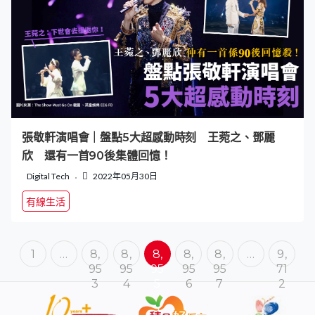
張敬軒演唱會｜盤點5大超感動時刻 王菀之、鄧麗
欣 還有一首90後集體回憶！￼
Digital Tech
2022年05月30日
有線生活
1
…
8,
8,
8,
8,
8,
…
9,
95
95
95
95
95
71
3
4
5
6
7
2