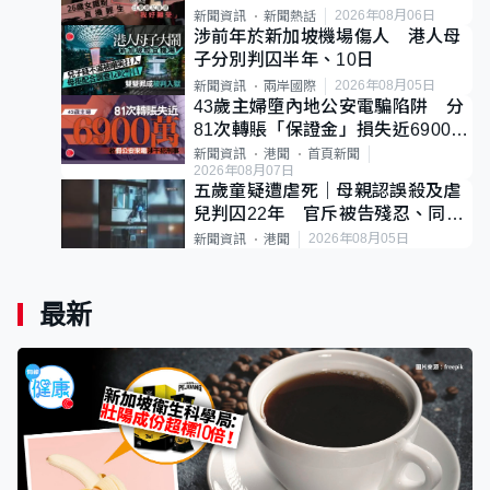
後輕生
2026年08月06日
新聞資訊
新聞熱話
涉前年於新加坡機場傷人 港人母
子分別判囚半年、10日
2026年08月05日
新聞資訊
兩岸國際
43歲主婦墮內地公安電騙陷阱 分
81次轉賬「保證金」損失近6900萬
元
新聞資訊
港聞
首頁新聞
2026年08月07日
五歲童疑遭虐死｜母親認誤殺及虐
兒判囚22年 官斥被告殘忍、同類
案最惡劣
2026年08月05日
新聞資訊
港聞
最新