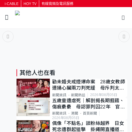
i-CABLE
HOY TV
有線寬頻及電訊服務
返回
按輸入鍵開始搜尋
其他人也在看
勸未婚夫戒煙爆命案 28歲女教師
連捅心臟兩刀判死緩 母斥判太重
已上訴
2026年08月05日
新聞資訊
新聞熱話
五歲童遭虐死｜解剖揭長期捱餓、
傷痕纍纍 母認罪判囚22年 官斥
冷血：同類案最惡劣
新聞資訊
港聞
首頁新聞
2026年08月05日
偶像「不點名」談粉絲越界 日女
死忠遭群起狙擊 掛繩開直播道歉