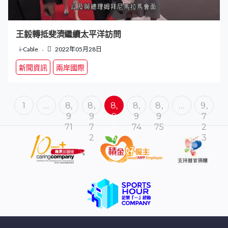
王毅轉抵斐濟繼續太平洋訪問
i-Cable
2022年05月28日
新聞資訊
兩岸國際
1
…
8,
8,
8,
8,
8,
…
9,
9
9
9
9
9
7
71
7
7
74
75
2
2
3
3