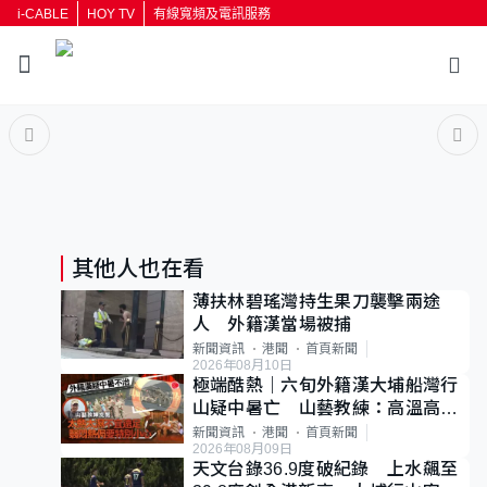
i-CABLE
HOY TV
有線寬頻及電訊服務
返回
按輸入鍵開始搜尋
其他人也在看
薄扶林碧瑤灣持生果刀襲擊兩途
人 外籍漢當場被捕
新聞資訊
港聞
首頁新聞
2026年08月10日
極端酷熱｜六旬外籍漢大埔船灣行
山疑中暑亡 山藝教練：高溫高濕
度不宜遠足
新聞資訊
港聞
首頁新聞
2026年08月09日
天文台錄36.9度破紀錄 上水飆至