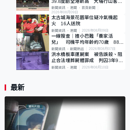
39.8度創全港新高 大埔行山客中
暑不治
新聞資訊
港聞
首頁新聞
2026年08月09日
太古城海景花園單位疑冷氣機起
火 16人送院
2026年08月09日
新聞資訊
港聞
一線搜查｜揸小巴難「養家活
兒」 司機平均年齡約70歲 88歲
黃伯：希望一直揸落去
2026年08月07日
新聞資訊
新聞熱話
洪水橋板車運屍案 被告誤殺、阻
止合法埋葬屍體罪成 判囚3年9個
月
2026年08月10日
新聞資訊
港聞
最新