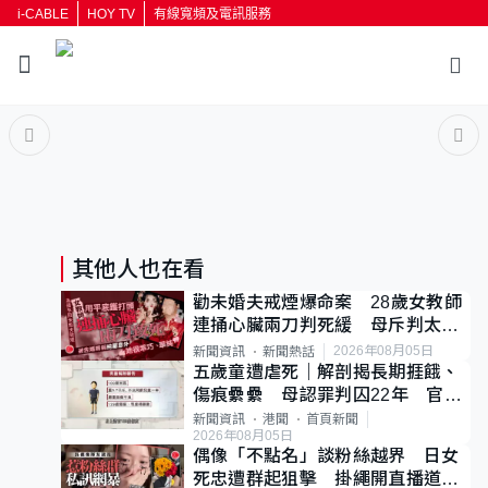
i-CABLE
HOY TV
有線寬頻及電訊服務
返回
按輸入鍵開始搜尋
其他人也在看
勸未婚夫戒煙爆命案 28歲女教師
連捅心臟兩刀判死緩 母斥判太重
已上訴
2026年08月05日
新聞資訊
新聞熱話
五歲童遭虐死｜解剖揭長期捱餓、
傷痕纍纍 母認罪判囚22年 官斥
冷血：同類案最惡劣
新聞資訊
港聞
首頁新聞
2026年08月05日
偶像「不點名」談粉絲越界 日女
死忠遭群起狙擊 掛繩開直播道歉