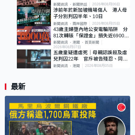
後輕生
2026年08月06日
新聞資訊
新聞熱話
涉前年於新加坡機場傷人 港人母
子分別判囚半年、10日
2026年08月05日
新聞資訊
兩岸國際
43歲主婦墮內地公安電騙陷阱 分
81次轉賬「保證金」損失近6900萬
元
新聞資訊
港聞
首頁新聞
2026年08月07日
五歲童疑遭虐死｜母親認誤殺及虐
兒判囚22年 官斥被告殘忍、同類
案最惡劣
2026年08月05日
新聞資訊
港聞
最新