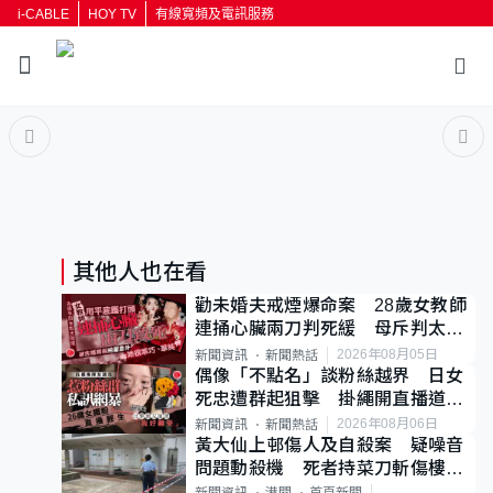
i-CABLE
HOY TV
有線寬頻及電訊服務
返回
按輸入鍵開始搜尋
其他人也在看
勸未婚夫戒煙爆命案 28歲女教師
連捅心臟兩刀判死緩 母斥判太重
已上訴
2026年08月05日
新聞資訊
新聞熱話
偶像「不點名」談粉絲越界 日女
死忠遭群起狙擊 掛繩開直播道歉
後輕生
2026年08月06日
新聞資訊
新聞熱話
黃大仙上邨傷人及自殺案 疑噪音
問題動殺機 死者持菜刀斬傷樓上
鄰居後墮斃