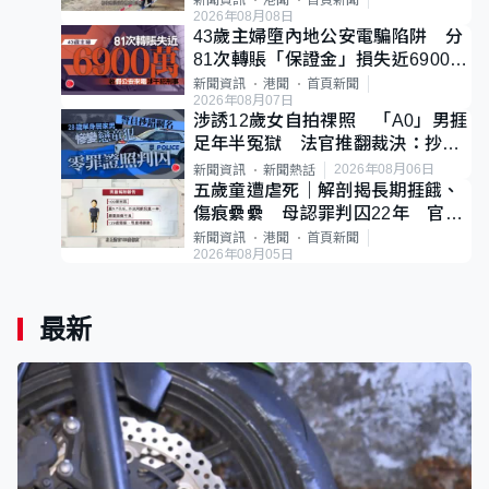
新聞資訊
港聞
首頁新聞
2026年08月08日
43歲主婦墮內地公安電騙陷阱 分
81次轉賬「保證金」損失近6900萬
元
新聞資訊
港聞
首頁新聞
2026年08月07日
涉誘12歲女自拍祼照 「A0」男捱
足年半冤獄 法官推翻裁決：抄錯
標點
2026年08月06日
新聞資訊
新聞熱話
五歲童遭虐死｜解剖揭長期捱餓、
傷痕纍纍 母認罪判囚22年 官斥
冷血：同類案最惡劣
新聞資訊
港聞
首頁新聞
2026年08月05日
最新