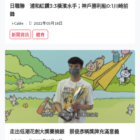
日職聯 浦和紅鑽3:3橫濱水手；神戶勝利船0:1川崎前
鋒
i-Cable
2022年05月18日
新聞資訊
體育
走出低潮花劍大獎賽摘銀 蔡俊彥稱獎牌充滿意義