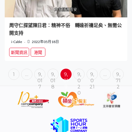
周守仁探望陳日君：精神不俗 轉達祈禱足矣、無需公
開支持
i-Cable
2022年05月18日
新聞資訊
港聞
1
…
9,
9,
9,
9,
9,
…
9,
01
01
01
0
0
71
7
8
9
2
21
2
0