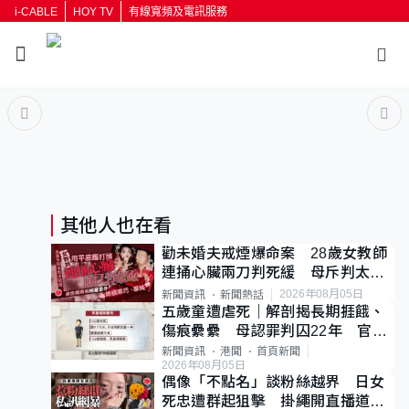
i-CABLE
HOY TV
有線寬頻及電訊服務
返回
按輸入鍵開始搜尋
其他人也在看
勸未婚夫戒煙爆命案 28歲女教師
連捅心臟兩刀判死緩 母斥判太重
已上訴
2026年08月05日
新聞資訊
新聞熱話
五歲童遭虐死｜解剖揭長期捱餓、
傷痕纍纍 母認罪判囚22年 官斥
冷血：同類案最惡劣
新聞資訊
港聞
首頁新聞
2026年08月05日
偶像「不點名」談粉絲越界 日女
死忠遭群起狙擊 掛繩開直播道歉