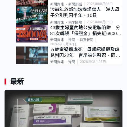
後輕生
2026年08月06日
新聞資訊
新聞熱話
涉前年於新加坡機場傷人 港人母
子分別判囚半年、10日
2026年08月05日
新聞資訊
兩岸國際
43歲主婦墮內地公安電騙陷阱 分
81次轉賬「保證金」損失近6900萬
元
新聞資訊
港聞
首頁新聞
2026年08月07日
五歲童疑遭虐死｜母親認誤殺及虐
兒判囚22年 官斥被告殘忍、同類
案最惡劣
2026年08月05日
新聞資訊
港聞
最新