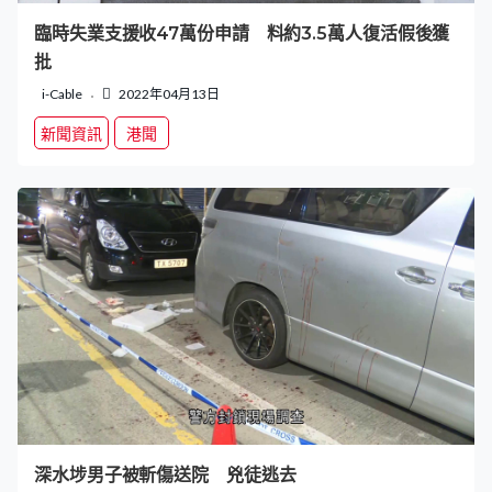
臨時失業支援收47萬份申請 料約3.5萬人復活假後獲
批
i-Cable
2022年04月13日
新聞資訊
港聞
深水埗男子被斬傷送院 兇徒逃去