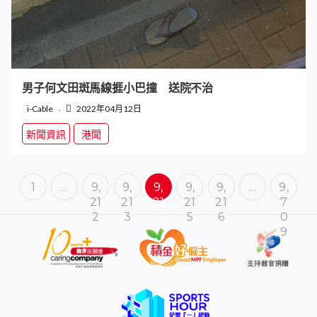
男子何文田斑馬線捱小巴撞 送院不治
i-Cable
2022年04月12日
新聞資訊
港聞
1
…
9,
9,
9,
9,
9,
…
9,
21
21
21
21
21
7
2
3
4
5
6
0
9