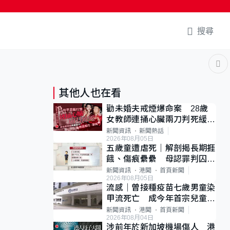
搜尋
其他人也在看
勸未婚夫戒煙爆命案 28歲
女教師連捅心臟兩刀判死緩
母斥判太重已上訴
新聞資訊
新聞熱話
2026年08月05日
五歲童遭虐死｜解剖揭長期捱
餓、傷痕纍纍 母認罪判囚
22年 官斥冷血：同類案最
新聞資訊
港聞
首頁新聞
2026年08月05日
惡劣
流感｜曾接種疫苗七歲男童染
甲流死亡 成今年首宗兒童感
染離世個案
新聞資訊
港聞
首頁新聞
2026年08月04日
涉前年於新加坡機場傷人 港