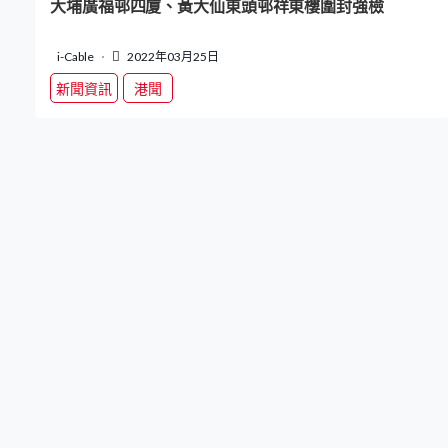
大埔廣福邨四廈、黃大仙東頭邨祥東樓圍封強檢
i-Cable
2022年03月25日
新聞資訊
港聞