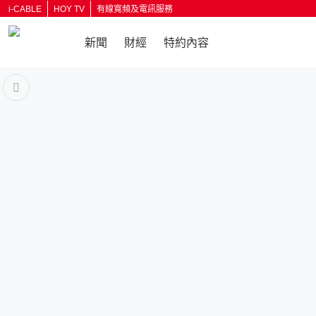
i-CABLE
HOY TV
有線寬頻及電訊服務
新聞
財經
特約內容
返回