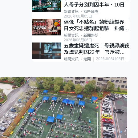
人母子分別判囚半年、10日
新聞資訊
兩岸國際
2026年08月05日
偶像「不點名」談粉絲越界
日女死忠遭群起狙擊 掛繩開
直播道歉後輕生
新聞資訊
新聞熱話
2026年08月06日
五歲童疑遭虐死｜母親認誤殺
及虐兒判囚22年 官斥被告
殘忍、同類案最惡劣
2026年08月05日
新聞資訊
港聞