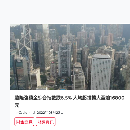
駿隆強積金綜合指數跌6.5% 人均虧損擴大至逾16800
元
i-Cable
2022年03月25日
財金總覽
財經資訊