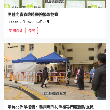
團體向青衣臨時醫院捐贈物資
i-Cable
2022年03月24日
新聞資訊
港聞
翠屏北邨翠榆樓、鴨脷洲邨利澤樓等四廈圍封強檢