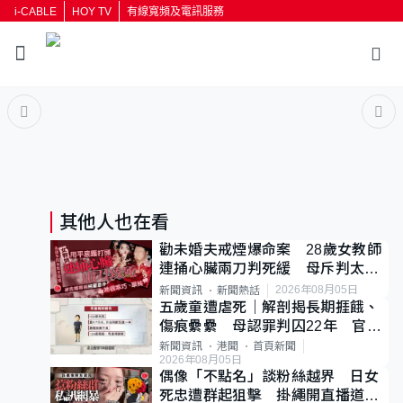
i-CABLE
HOY TV
有線寬頻及電訊服務
返回
按輸入鍵開始搜尋
其他人也在看
勸未婚夫戒煙爆命案 28歲女教師
連捅心臟兩刀判死緩 母斥判太重
已上訴
2026年08月05日
新聞資訊
新聞熱話
五歲童遭虐死｜解剖揭長期捱餓、
傷痕纍纍 母認罪判囚22年 官斥
冷血：同類案最惡劣
新聞資訊
港聞
首頁新聞
2026年08月05日
偶像「不點名」談粉絲越界 日女
死忠遭群起狙擊 掛繩開直播道歉