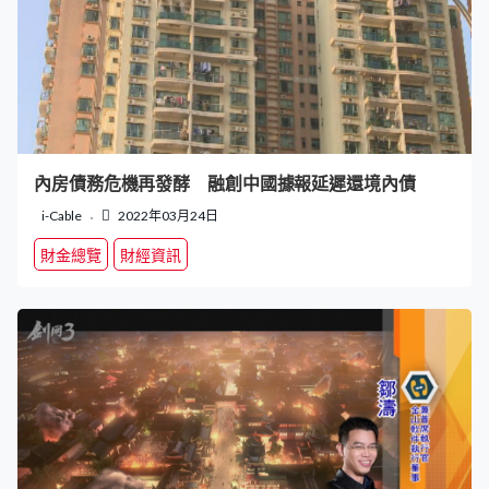
內房債務危機再發酵 融創中國據報延遲還境內債
i-Cable
2022年03月24日
財金總覽
財經資訊