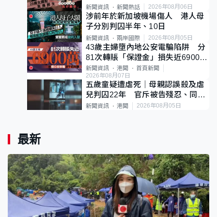
後輕生
2026年08月06日
新聞資訊
新聞熱話
涉前年於新加坡機場傷人 港人母
子分別判囚半年、10日
2026年08月05日
新聞資訊
兩岸國際
43歲主婦墮內地公安電騙陷阱 分
81次轉賬「保證金」損失近6900萬
元
新聞資訊
港聞
首頁新聞
2026年08月07日
五歲童疑遭虐死｜母親認誤殺及虐
兒判囚22年 官斥被告殘忍、同類
案最惡劣
2026年08月05日
新聞資訊
港聞
最新