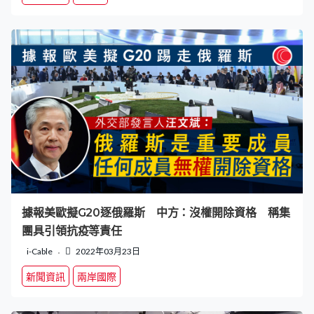
據報美歐擬G20逐俄羅斯 中方：沒權開除資格 稱集
團具引領抗疫等責任
i-Cable
2022年03月23日
新聞資訊
兩岸國際