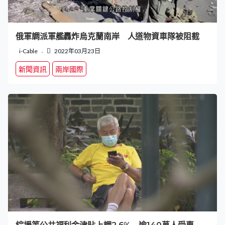
俄軍調派軍艦轟炸烏克蘭南岸 人道物資車隊被阻截
i-Cable
2022年03月23日
新聞資訊
兩岸國際