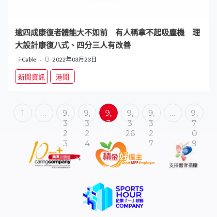
逾四成康復者體能大不如前 有人稱拿不起吸塵機 理
大設計康復八式、四分三人有改善
i-Cable
2022年03月23日
新聞資訊
港聞
1
…
9,
9,
9,
9,
9,
…
9,
3
3
3
3
3
7
2
2
25
26
2
0
3
4
7
9