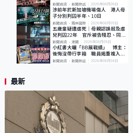
後輕生
2026年08月06日
新聞資訊
新聞熱話
涉前年於新加坡機場傷人 港人母
子分別判囚半年、10日
2026年08月05日
新聞資訊
兩岸國際
五歲童疑遭虐死｜母親認誤殺及虐
兒判囚22年 官斥被告殘忍、同類
案最惡劣
2026年08月05日
新聞資訊
港聞
小紅書大曬「BB展戰績」 博主：
後悔沒帶行李箱 職員揭重複入會
「阻止唔到」
2026年08月04日
新聞資訊
新聞熱話
最新