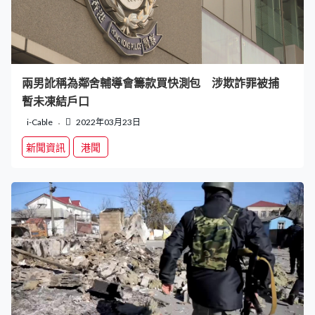
兩男訛稱為鄰舍輔導會籌款買快測包 涉欺詐罪被捕
暫未凍結戶口
i-Cable
2022年03月23日
新聞資訊
港聞