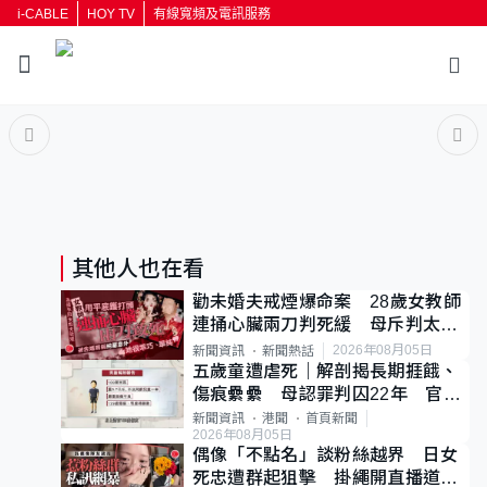
i-CABLE
HOY TV
有線寬頻及電訊服務
返回
按輸入鍵開始搜尋
其他人也在看
勸未婚夫戒煙爆命案 28歲女教師
連捅心臟兩刀判死緩 母斥判太重
已上訴
2026年08月05日
新聞資訊
新聞熱話
五歲童遭虐死｜解剖揭長期捱餓、
傷痕纍纍 母認罪判囚22年 官斥
冷血：同類案最惡劣
新聞資訊
港聞
首頁新聞
2026年08月05日
偶像「不點名」談粉絲越界 日女
死忠遭群起狙擊 掛繩開直播道歉