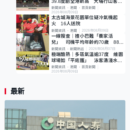
39.8度創全港新高 大埔行山客中
暑不治
新聞資訊
港聞
首頁新聞
2026年08月09日
太古城海景花園單位疑冷氣機起
火 16人送院
2026年08月09日
新聞資訊
港聞
一線搜查｜揸小巴難「養家活
兒」 司機平均年齡約70歲 88歲
黃伯：希望一直揸落去
2026年08月07日
新聞資訊
新聞熱話
極端酷熱｜多區氣溫逾37度 維園
球場如「平底鑊」 泳客湧淺水灣
消暑
新聞資訊
港聞
首頁新聞
2026年08月09日
最新