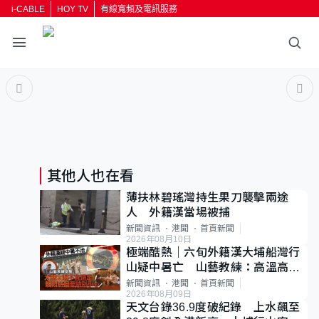
i-CABLE
HOY TV
有線寬頻及電訊服務
返回
按輸入鍵開始搜尋
其他人也在看
薄扶林碧瑤灣持生果刀襲擊兩途
人 外籍漢當場被捕
新聞資訊
港聞
首頁新聞
2026年08月10日
極端酷熱｜六旬外籍漢大埔船灣行
山疑中暑亡 山藝教練：高溫高濕
度不宜遠足
新聞資訊
港聞
首頁新聞
2026年08月09日
天文台錄36.9度破紀錄 上水飆至