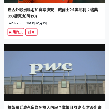
世盃外歐洲區附加賽準決賽 威爾士2:1奧地利；瑞典
0:0捷克(加時1:0)
i-Cable
2022年03月25日
新聞資訊
體育
據報羅兵咸永道為免捲入內房企業帳目風波 有意淡出審