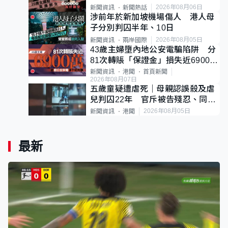
後輕生
2026年08月06日
新聞資訊
新聞熱話
涉前年於新加坡機場傷人 港人母
子分別判囚半年、10日
2026年08月05日
新聞資訊
兩岸國際
43歲主婦墮內地公安電騙陷阱 分
81次轉賬「保證金」損失近6900萬
元
新聞資訊
港聞
首頁新聞
2026年08月07日
五歲童疑遭虐死｜母親認誤殺及虐
兒判囚22年 官斥被告殘忍、同類
案最惡劣
2026年08月05日
新聞資訊
港聞
最新