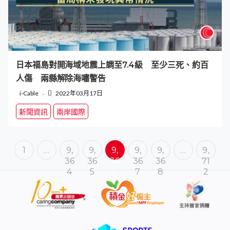
日本福島對開海域地震上調至7.4級 至少三死、約百
人傷 兩縣解除海嘯警告
i-Cable
2022年03月17日
新聞資訊
兩岸國際
1
…
9,
9,
9,
9,
9,
…
9,
36
36
36
36
36
71
4
5
6
7
8
2