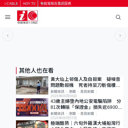
i-CABLE
HOY TV
有線寬頻及電訊服務
返回
按輸入鍵開始搜尋
其他人也在看
黃大仙上邨傷人及自殺案 疑噪音
問題動殺機 死者持菜刀斬傷樓上
鄰居後墮斃
新聞資訊
港聞
首頁新聞
2026年08月08日
43歲主婦墮內地公安電騙陷阱 分
81次轉賬「保證金」損失近6900萬
元
新聞資訊
港聞
首頁新聞
2026年08月07日
極端酷熱｜六旬外籍漢大埔船灣行