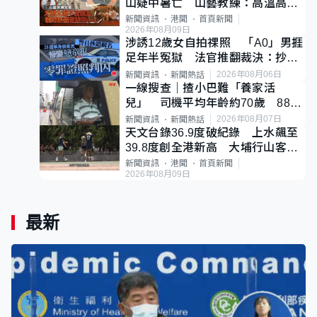
山疑中暑亡 山藝教練：高溫高濕
度不宜遠足
新聞資訊
港聞
首頁新聞
2026年08月09日
涉誘12歲女自拍祼照 「A0」男捱
足年半冤獄 法官推翻裁決：抄錯
標點
2026年08月06日
新聞資訊
新聞熱話
一線搜查｜揸小巴難「養家活
兒」 司機平均年齡約70歲 88歲
黃伯：希望一直揸落去
2026年08月07日
新聞資訊
新聞熱話
天文台錄36.9度破紀錄 上水飆至
39.8度創全港新高 大埔行山客中
暑不治
新聞資訊
港聞
首頁新聞
2026年08月09日
最新