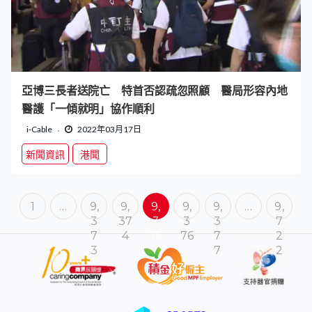
亞博三長者送院亡 特首否認疏忽照顧 醫局形容內地
醫護「一傾就明」協作順利
i-Cable
2022年03月17日
新聞資訊
港聞
1
…
9,
9,
9,
9,
9,
…
9,
3
37
3
3
3
7
7
4
75
76
7
2
3
7
2