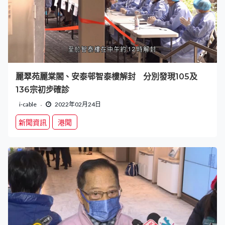
麗翠苑麗棠閣、安泰邨智泰樓解封 分別發現105及
136宗初步確診
i-cable
2022年02月24日
新聞資訊
港聞