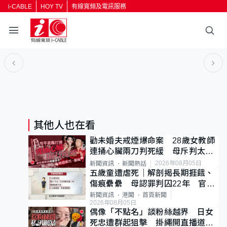
i-CABLE
HOY TV
有線寬頻及電訊服務
返回
按輸入鍵開始搜尋
其他人也在看
勸未婚夫戒煙爆命案 28歲女教師
連捅心臟兩刀判死緩 母斥判太重
已上訴
2026年08月05日
新聞資訊
新聞熱話
五歲童遭虐死｜解剖揭長期捱餓、
傷痕纍纍 母認罪判囚22年 官斥
冷血：同類案最惡劣
新聞資訊
港聞
首頁新聞
2026年08月05日
偶像「不點名」談粉絲越界 日女
死忠遭群起狙擊 掛繩開直播道歉