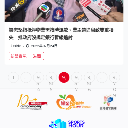
梁志堅指抵押物業需按時還款、業主禁追租致雙重損
失 批政府沒規定銀行暫緩追討
i-cable
2022年02月24日
新聞資訊
港聞
1
…
9,
9,
9,
9,
9,
…
9,
51
51
51
51
51
7
4
5
6
7
8
0
9