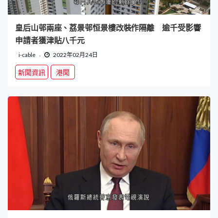
皇后山邨兩座、荔景邨恒景樓改裝作隔離 逾千受影響
申請者獲津貼八千元
i-cable
2022年02月24日
新聞資訊
港聞