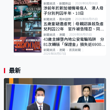
後輕生
2026年08月06日
新聞資訊
新聞熱話
涉前年於新加坡機場傷人 港人母
子分別判囚半年、10日
2026年08月05日
新聞資訊
兩岸國際
五歲童疑遭虐死｜母親認誤殺及虐
兒判囚22年 官斥被告殘忍、同類
案最惡劣
2026年08月05日
新聞資訊
港聞
43歲主婦墮內地公安電騙陷阱 分
81次轉賬「保證金」損失近6900萬
元
新聞資訊
港聞
首頁新聞
2026年08月07日
最新