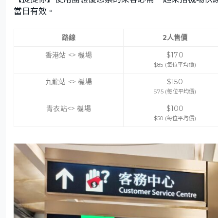
當日有效。
路線
2人售價
香港站 <> 機場
$170
$85 (每位平均價)
九龍站 <> 機場
$150
$75 (每位平均價)
青衣站<> 機場
$100
$50 (每位平均價)