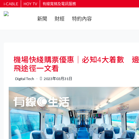
i-CABLE
HOY TV
有線寬頻及電訊服務
新聞
財經
特約內容
返回
機場快綫購票優惠｜必知4大着數 
飛途徑一文看
Digital Tech
2023年03月31日