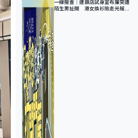
一線搜查｜連鎖店試身室布簾突遭
陌生男扯開 港女換衫險走光報
警 全港分店急換實體門