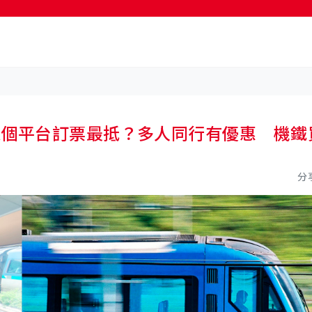
按輸入鍵開始搜尋
邊個平台訂票最抵？多人同行有優惠 機鐵
分