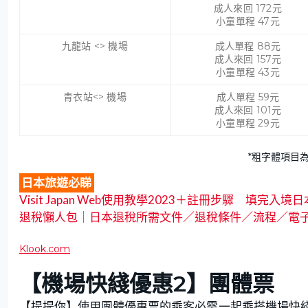
成人來回 172元
小童單程 47元
九龍站 <> 機場
成人單程 88元
成人來回 157元
小童單程 43元
青衣站<> 機場
成人單程 59元
成人來回 101元
小童單程 29元
*粗字體項目
日本旅遊必睇
Visit Japan Web使用教學2023＋註冊步驟 填
退稅懶人包｜日本退稅所需文件／退稅條件／流程／電
Klook.com
【機場快綫優惠2】團體票
【提提你】使用團體優惠票的乘客必需一起乘搭機場快