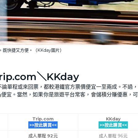
既快捷又方便。（KKday圖片）
ip.com＼KKday
不論單程或來回票，都較港鐵官方票價便宜一至兩成。不過
為便宜。當然，如果你是旅遊平台常客，會儲積分賺優惠，
Trip.com
KKday
>>按此購買<<
>>按此購買<<
成人單程 92元
成人單程 96元