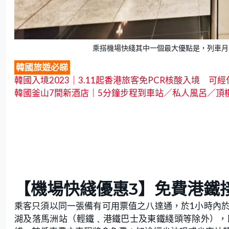
乘搭機場快綫其中一個最大優點是，列車月台
韓國旅遊必睇
韓國入境2023｜3.11起香港旅客免PCR核酸入境 可
韓國釜山7間新酒店｜5分鐘步程到車站／私人風呂／頂樓
【機場快綫優惠3】免費港鐵
乘客只須以同一張備有可用票值之八達通，於1小時內
湖及落馬洲站（輕鐵﹑港鐵巴士及東鐵綫頭等除外），