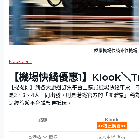
乘搭機場快綫來往機場，
Klook.com
【機場快綫優惠1】Klook＼Tr
【提提你】到各大旅遊訂票平台上購買機場快綫車票，
是2、3、4人一同出發，則是港鐵官方的「團體票」稍
是經旅遊平台購票更抵玩。
路線
Klook
>>按此購買<<
香港站 <> 機場
成人單程 96元