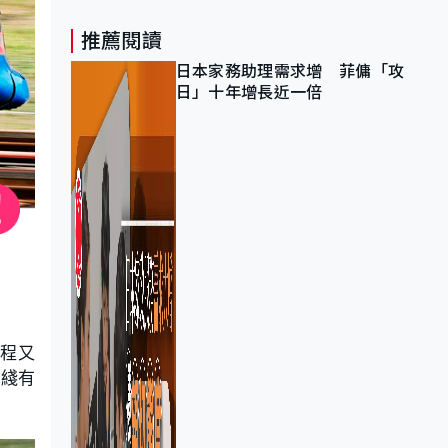
推薦閱讀
日本家務助理需求增 菲傭「攻
日」十年增長近一倍
車程又
快綫有