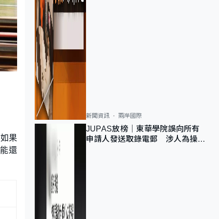
新聞資訊
兩岸國際
JUPAS放榜｜東華學院誤向所有
，如果
申請人發送取錄電郵 涉人為操作
可能還
疏忽、影響11,139人