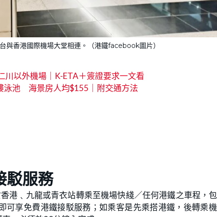
與香港國際機場大堂相連。（港鐵facebook圖片）
經仁川以外機場｜K-ETA＋簽證要求一文看
泳池 海景房人均$155｜附交通方法
接駁服務
於香港﹑九龍或青衣站轉乘至機場快綫／任何港鐵之車程，
即可享免費港鐵接駁服務；如乘客是先乘搭港鐵，後轉乘機