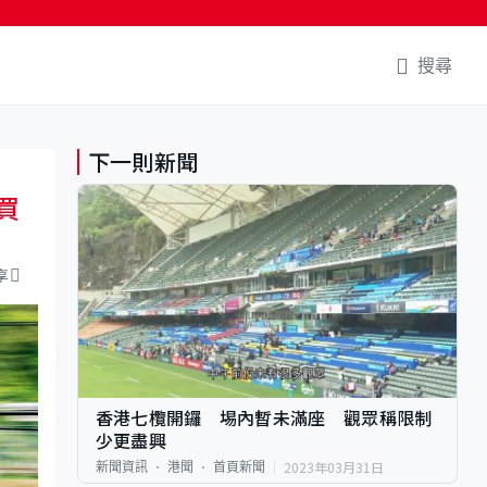
搜尋
下一則新聞
買
享
香港七欖開鑼 埸內暫未滿座 觀眾稱限制
少更盡興
2023年03月31日
新聞資訊
港聞
首頁新聞