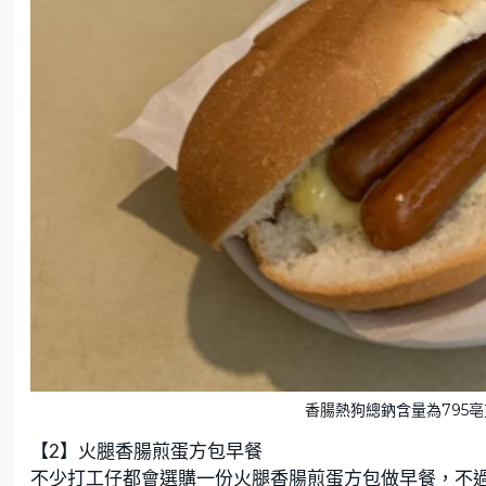
香腸熱狗總鈉含量為795亳克。
【2】火腿香腸煎蛋方包早餐
不少打工仔都會選購一份火腿香腸煎蛋方包做早餐，不過