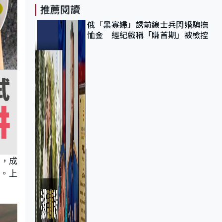
推薦閱讀
俄「黑寡婦」誘前線士兵閃婚騙撫
恤金 經紀戲稱「賺首期」被檢控
議，成
克。上