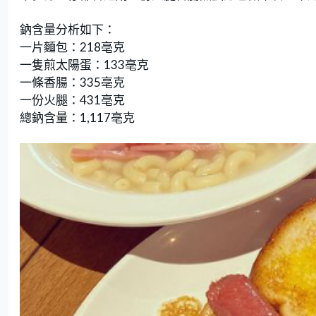
鈉含量分析如下：
一片麵包：218亳克
一隻煎太陽蛋：133亳克
一條香腸：335亳克
一份火腿：431亳克
總鈉含量：1,117亳克