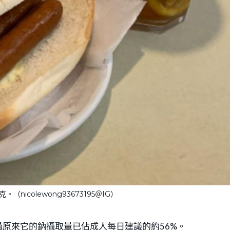
（nicolewong93673195＠IG）
原來它的鈉攝取量已佔成人每日建議的約56%。