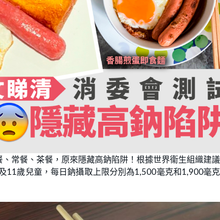
餐、常餐、茶餐，原來隱藏高鈉陷阱！根據世界衞生組織建
及11歲兒童，每日鈉攝取上限分別為1,500毫克和1,900毫