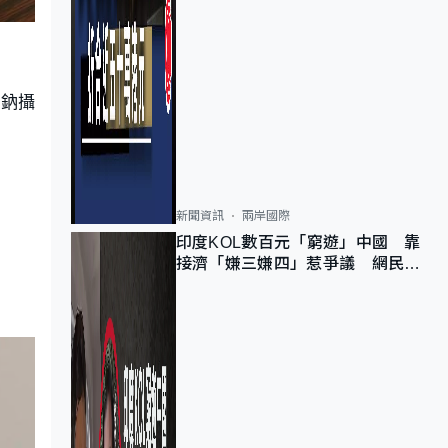
的鈉攝
新聞資訊
兩岸國際
印度KOL數百元「窮遊」中國 靠
接濟「嫌三嫌四」惹爭議 網民：
不歡迎劣質旅客