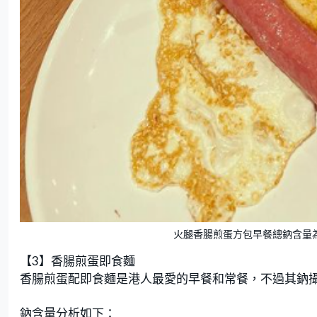
火腿香腸煎蛋方包早餐總鈉含量為1,11
【3】香腸煎蛋即食麵
香腸煎蛋配即食麵是港人最愛的早餐和常餐，不過其鈉攝
鈉含量分析如下：