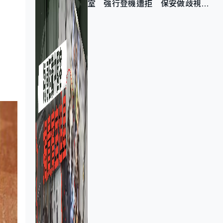
室 強行登機遭拒 保安做歧視手
勢遭紀律處分