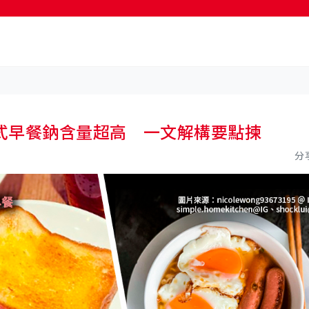
按輸入鍵開始搜尋
式早餐鈉含量超高 一文解構要點揀
分