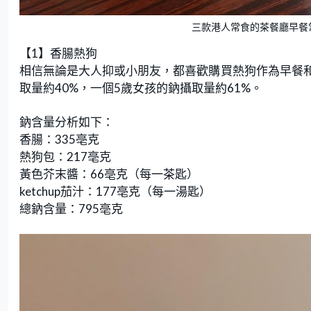
三款港人常食的茶餐廳早餐
【1】香腸熱狗
相信無論是大人抑或小朋友，都喜歡購買熱狗作為早餐
取量約40%，一個5歲女孩的鈉攝取量約61%。
鈉含量分析如下：
香腸：335亳克
熱狗包：217亳克
黃色芥末醬：66亳克（每一茶匙）
ketchup茄汁：177亳克（每一湯匙）
總鈉含量：795亳克