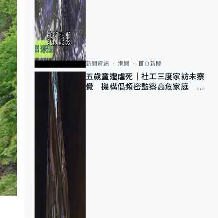
新聞資訊
港聞
首頁新聞
五歲童遭虐死｜社工三度家訪未察
覺 機構倡頻密監察高危家庭 管
浩鳴籲加強跨部門協作