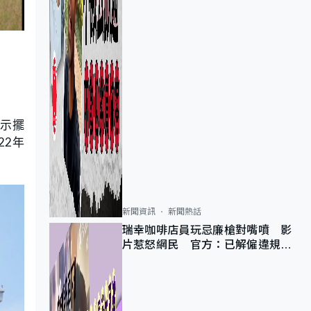
顯示擺
22年
新聞資訊
新聞熱話
瑞幸咖啡店員玩忌廉槍對嘴噴 影
片惹怒網民 官方：已解僱違規員
工