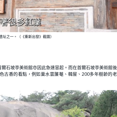
遺址之一。（《重新出發》截圖）
首爾石坡亭美術館亦因此急速冒起。而在首爾石坡亭美術館
色古香的看點，例如巢水雲簾菴、韓屋、200多年樹齡的