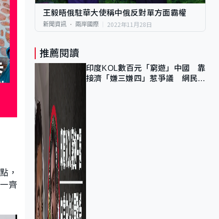
王毅晤俄駐華大使稱中俄反對單方面霸權
2022年11月28日
新聞資訊
兩岸國際
推薦閱讀
印度KOL數百元「窮遊」中國 靠
接濟「嫌三嫌四」惹爭議 網民：
不歡迎劣質旅客
景點，
，一齊