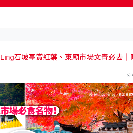
按輸入鍵開始搜尋
Ling石坡亭賞紅葉、東廟市場文青必去｜
分