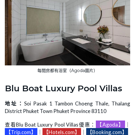
每間房都有浴室（Agoda圖片）
Blu Boat Luxury Pool Villas
地址：
Soi Pasak 1 Tambon Choeng Thale, Thalang
District Phuket Town Phuket Province 83110
查看Blu Boat Luxury Pool Villas優惠：
【Agoda】
｜
【Trip.com】
｜
【Hotels.com】
｜
【Booking.com】