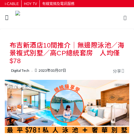
i-CABLE
HOY TV
有線寬頻及電訊服務
返回
布吉新酒店10間推介｜無邊際泳池／海
按輸入鍵開始搜尋
景複式別墅／高CP總統套房 人均僅
$78
Digital Tech
2023年03月07日
分享