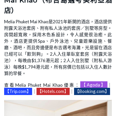
Mai Khao（布吉島邁考美利亞酒
店）
Melia Phuket Mai Khao是2021年新開的酒店，酒店提供
附露天浴池套房、附有私人泳池的套房／別墅等房型。
房間超寬敞，採用木色系設計，令人感覺很治癒。此
外，酒店更提供Spa、戶外泳池、兒童遊樂設施、餐
廳、酒吧，而且旁邊便是布吉邁考海灘，光是留在酒店
已經可以「歎到夠」。2人入住單臥室套房（附露天浴
池），每晚由$1,376港元起；2人入住別墅（附私人游
泳）每晚$1,794港元起，所有房價已包括以入住人數計
算的早餐。
查看Melia Phuket Mai Khao優惠：
【Agoda】
｜
【Trip.com】
｜
【Hotels.com】
｜
【Booking.com】