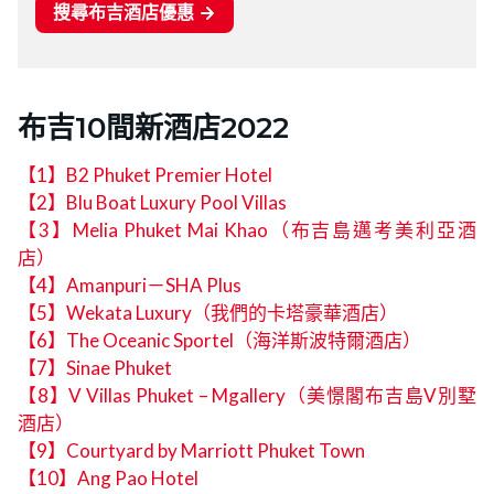
布吉10間新酒店2022
【1】B2 Phuket Premier Hotel
【2】Blu Boat Luxury Pool Villas
【3】Melia Phuket Mai Khao（布吉島邁考美利亞酒
店）
【4】Amanpuri－SHA Plus
【5】Wekata Luxury（我們的卡塔豪華酒店）
【6】The Oceanic Sportel（海洋斯波特爾酒店）
【7】Sinae Phuket
【8】V Villas Phuket – Mgallery（美憬閣布吉島V別墅
酒店）
【9】Courtyard by Marriott Phuket Town
【10】Ang Pao Hotel