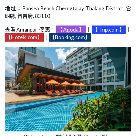
地址：
Pansea Beach,Cherngtalay Thalang District, 它
朗縣, 普吉府, 83110
查看Amanpuri優惠：
【Agoda】
｜
【Trip.com】
｜
【Hotels.com】
｜
【Booking.com】