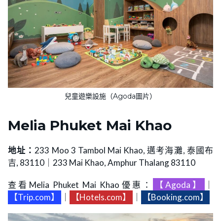
兒童遊樂設施（Agoda圖片）
Melia Phuket Mai Khao
地址：
233 Moo 3 Tambol Mai Khao, 邁考海灘, 泰國布
吉, 83110｜233 Mai Khao, Amphur Thalang 83110
查看Melia Phuket Mai Khao優惠：
【Agoda】
｜
【Trip.com】
｜
【Hotels.com】
｜
【Booking.com】