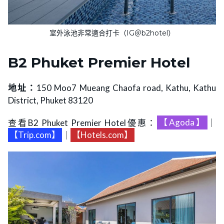
室外泳池非常適合打卡（IG＠b2hotel）
B2
Phuket Premier Hotel
地址：
150 Moo7 Mueang Chaofa road, Kathu, Kathu
District, Phuket 83120
查看B2 Phuket Premier Hotel優惠：
【Agoda】
｜
【Trip.com】
｜
【Hotels.com】