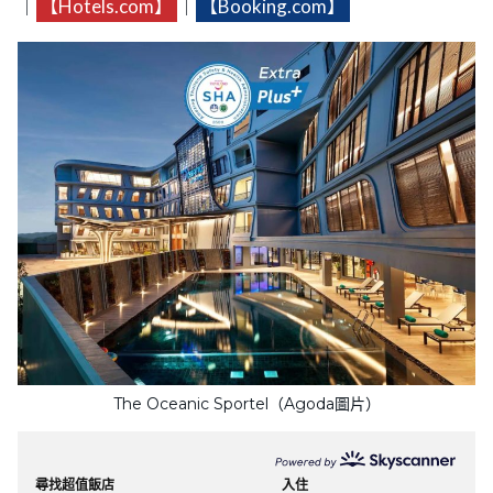
｜
【Hotels.com】
｜
【Booking.com】
The Oceanic Sportel（Agoda圖片）