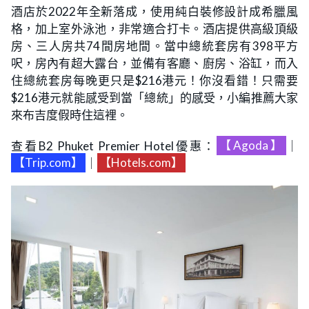
酒店於2022年全新落成，使用純白裝修設計成希臘風
格，加上室外泳池，非常適合打卡。酒店提供高級頂級
房、三人房共74間房地間。當中總統套房有398平方
呎，房內有超大露台，並備有客廳、廚房、浴缸，而入
住總統套房每晚更只是$216港元！你沒看錯！只需要
$216港元就能感受到當「總統」的感受，小編推薦大家
來布吉度假時住這裡。
查看B2 Phuket Premier Hotel優惠：
【Agoda】
｜
【Trip.com】
｜
【Hotels.com】