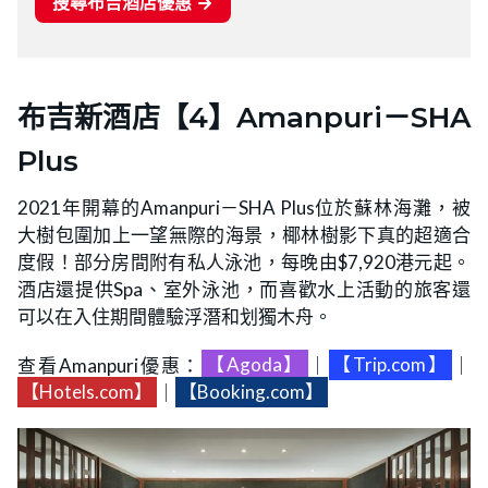
布吉新酒店【4】Amanpuri－SHA
Plus
2021年開幕的Amanpuri－SHA Plus位於蘇林海灘，被
大樹包圍加上一望無際的海景，椰林樹影下真的超適合
度假！部分房間附有私人泳池，每晚由$7,920港元起。
酒店還提供Spa、室外泳池，而喜歡水上活動的旅客還
可以在入住期間體驗浮潛和划獨木舟。
查看Amanpuri優惠：
【Agoda】
｜
【Trip.com】
｜
【Hotels.com】
｜
【Booking.com】