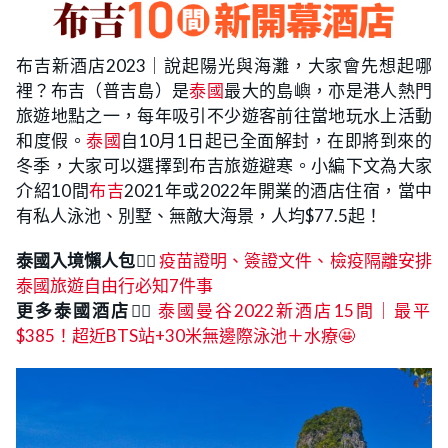
布吉新酒店2023｜說起陽光與海灘，大家會先想起哪
裡？布吉（普吉島）是
泰國
最大的島嶼，亦是港人熱門
旅遊地點之一，每年吸引不少遊客前往當地玩水上活動
和度假。
泰國
自10月1日起已全面解封，在即將到來的
冬季，大家可以選擇到布吉旅遊避寒。小編下文為大家
介紹10間
布吉
2021年或2022年開業的酒店住宿，當中
有私人泳池、別墅、無敵大海景，人均$77.5起！
泰國入境懶人包
👉🏻
疫苗證明、簽證文件、檢疫隔離安排
泰國旅遊自由行必知7件事
更多泰國酒店👉🏻
泰國曼谷2022新酒店15間｜最平
$385！超近BTS站+30米無邊際泳池＋水療🤩