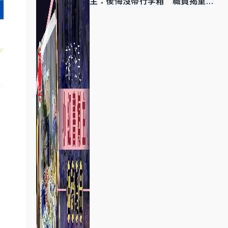
主：後悔沒帶行李箱 職員揭重複
入會「阻止唔到」