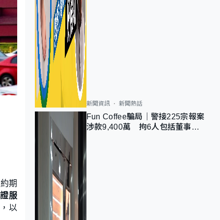
新聞資訊
新聞熱話
Fun Coffee騙局｜警接225宗報案
涉款9,400萬 拘6人包括董事股
東 最高金額一宗涉近千萬
預約期
換證服
間，以