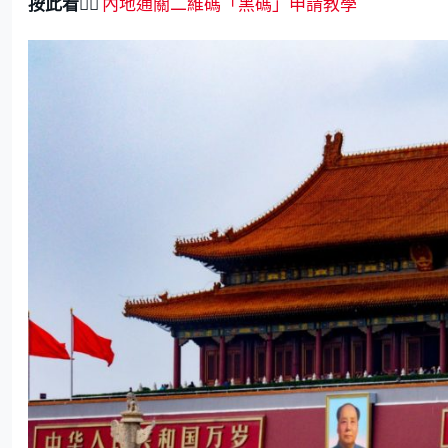
按此看
👉🏻
內地通關二維碼「黑碼」申請教學