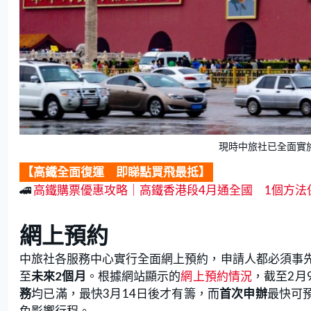
現時中旅社已全面實施
【高鐵全面復運 即睇點買飛最抵】
🚄
高鐵購票優惠攻略｜高鐵香港段4月通全國 1個方法
網上預約
中旅社各服務中心實行全面網上預約，申請人都必須事
至
未來2個月
。根據網站顯示的
網上預約情況
，截至2月
務
均已滿，最快3月14日後才有籌，而
首次申辦
最快可
免影響行程。