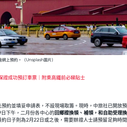
網上預約。（Unsplash圖片）
保證成功預訂車票｜附乘高鐵前必睇貼士
先預約並填妥申請表，不設現場取籌。現時，中旅社已開放
9日下午，二月份各中心的
回鄉證換領、補領，和自助受理
預約日子則為2月22日或之後，需要辦證人士請預留足夠時