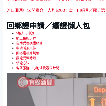
河口湖酒店16間推介 人均$200！富士山絕景／露天
回鄉證申請／續證懶人包‎
5類人可申請
網上預約步驟
自助受理換證服務
申請所須文件
回鄉證相片規格
辦證受理時限
領證方法
各區服務中心地址及辦公時間