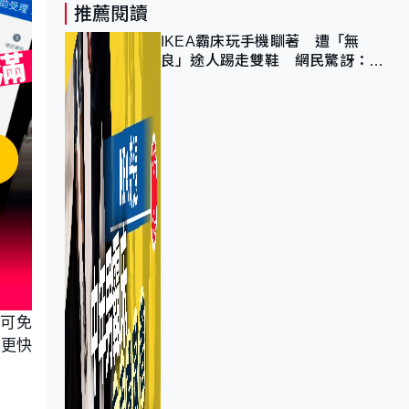
推薦閱讀
IKEA霸床玩手機瞓著 遭「無
良」途人踢走雙鞋 網民驚訝：冇
著襪咁盡！？
便可免
你更快