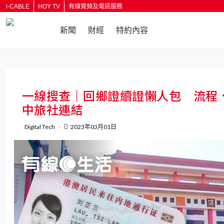
i-CABLE
HOY TV
有線寬頻及電訊服務
新聞
財經
特約內容
返回
一線搜查｜回鄉證續證懶人包‎ 流程
中旅社連結
Digital Tech
2023年03月01日