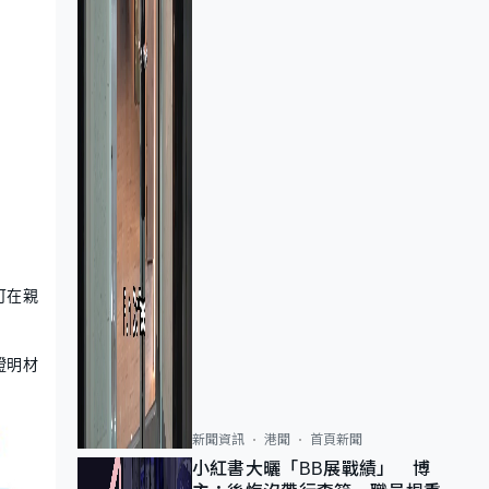
可在親
證明材
新聞資訊
港聞
首頁新聞
小紅書大曬「BB展戰績」 博