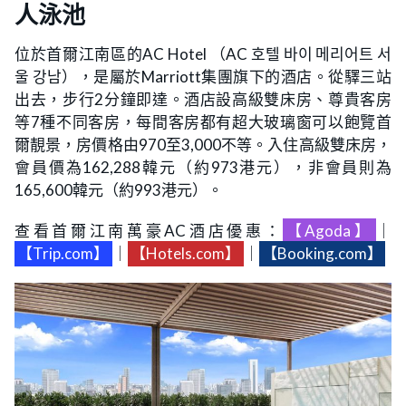
人泳池
位於首爾江南區的AC Hotel （AC 호텔 바이 메리어트 서
울 강남），是屬於Marriott集團旗下的酒店。從驛三站
出去，步行2分鐘即達。酒店設高級雙床房、尊貴客房
等7種不同客房，每間客房都有超大玻璃窗可以飽覽首
爾靚景，房價格由970至3,000不等。入住高級雙床房，
會員價為162,288韓元（約973港元），非會員則為
165,600韓元（約993港元）。
查看首爾江南萬豪AC酒店優惠：
【Agoda】
｜
【Trip.com】
｜
【Hotels.com】
｜
【Booking.com】