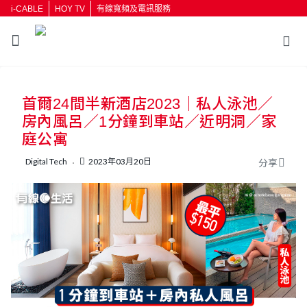
i-CABLE
HOY TV
有線寬頻及電訊服務
首爾24間半新酒店2023｜私人泳池／
房內風呂／1分鐘到車站／近明洞／家
庭公寓
Digital Tech
2023年03月20日
分享