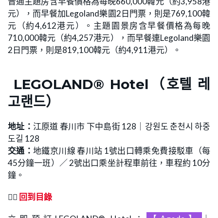
普通主題房含早餐價格為每晚660,000韓元（約3,958港
元），而早餐加Legoland樂園2日門票，則是769,100韓
元（約4,612港元）。主題園景房含早餐價格為每晚
710,000韓元（約4,257港元），而早餐連Legoland樂園
2日門票，則是819,100韓元（約4,911港元）。
LEGOLAND® Hotel（호텔 레
고랜드）
地址：
江原道 春川市 下中島街 128｜강원도 춘천시 하중
도길 128
交通：
地鐵京川線 春川站 1號出口轉乘免費接駁車（每
45分鐘一班）／ 2號出口乘坐計程車前往，車程約 10分
鐘。
👉🏻
回到目錄