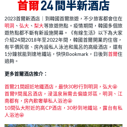
2023首爾新酒店｜到韓國首爾旅遊，不少旅客都會住在
明洞
、
弘大
、
梨大
等旅遊熱點。疫情期間，韓國多個旅
遊熱點都不斷有新設施開幕。《有線生活》以下為大家
介紹24間2018年至2022年間，韓國首爾開業的住宿，
有平價民宿、房內設私人泳池和風呂的高級酒店，還有
1分鐘就能到達地鐵站，快快Bookmark，日後到
首爾
住
過夠。
更多首爾酒店推介：
首爾21間超近地鐵酒店，最快30秒行到明洞，弘大🤩
首爾9間風呂酒店，浸溫泉無需去偏遠郊區，明洞、江
南都有，房內歎奢華私人浴池🤩
10間弘大附近的高CP酒店，30秒到地鐵站，露台有私
人浴池🤩