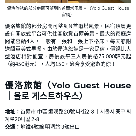
優洛旅館的部分房間可望到N首爾塔風景。（Yolo Guest House
官網）
優洛旅館的部分房間可望到N首爾塔風景，民宿頂層更
設有開放式平台可供住客欣賞首爾美景。最大的家庭房
間能容納4人，一般有一張和一張上下格床，每天亦附
送簡單美式早餐。由於優洛旅館是一家民宿，價錢比大
型酒店相對便宜，房價最平三人房價格75,000韓元起
（約450港元），人均150，適合享受窮遊的你！
優洛旅館
（
Yolo Guest House
｜욜로 게스트하우스）
地址：
首爾市 中區 退溪路20號 나街2-8 ｜서울시 중구 퇴
계로20나길 2-8
交通：
地鐵4號線 明洞站 3號出口