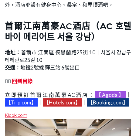
外，酒店亦設有健身中心、桑拿、和屋頂酒吧。
首爾江南萬豪AC酒店（
AC 호텔
바이 메리어트 서울 강남
）
地址：
首爾市 江南區 德黑蘭路25街 10｜서울시 강남구
테헤란로25길 10
交通：
地鐵2號線 驛三站 6號出口
👉🏻
回到目錄
立即預訂首爾江南萬豪AC酒店：
【Agoda】
｜
【Trip.com】
｜
【Hotels.com】
｜
【Booking.com】
Klook.com