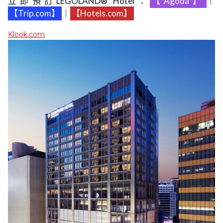
立即預訂LEGOLAND® Hotel：
【Agoda】
｜
【Trip.com】
｜
【Hotels.com】
Klook.com