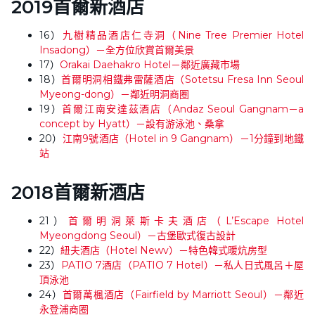
2019首爾新酒店
16）
九樹精品酒店仁寺洞（Nine Tree Premier Hotel
Insadong）－全方位欣賞首爾美景
17）
Orakai Daehakro Hotel－鄰近廣藏市場
18）
首爾明洞相鐵弗雷薩酒店（Sotetsu Fresa Inn Seoul
Myeong-dong）－鄰近明洞商圈
19）
首爾江南安達茲酒店（Andaz Seoul Gangnam－a
concept by Hyatt）－設有游泳池、桑拿
20）
江南9號酒店（Hotel in 9 Gangnam）－1分鐘到地鐵
站
2018首爾新酒店
21）
首爾明洞萊斯卡夫酒店（L’Escape Hotel
Myeongdong Seoul）－古堡歐式復古設計
22）
紐夫酒店（Hotel Newv）－特色韓式暖炕房型
23）
PATIO 7酒店（PATIO 7 Hotel）－私人日式風呂＋屋
頂泳池
24）
首爾萬楓酒店（Fairfield by Marriott Seoul）－鄰近
永登浦商圈