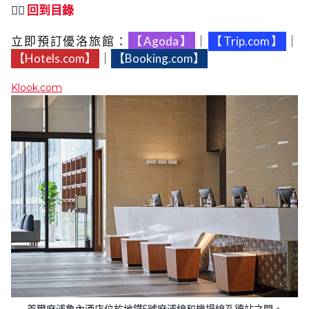
👉🏻
回到目錄
立即預訂優洛旅館：
【Agoda】
｜
【Trip.com】
｜
【Hotels.com】
｜
【Booking.com】
Klook.com
首爾麻浦魯內酒店位於地鐵5號麻浦線和機場線孔德站之間。