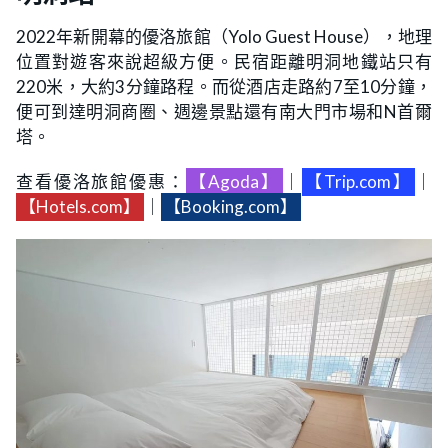
2022年新開幕的優洛旅館（Yolo Guest House），地理
位置對遊客來說超級方便。民宿距離明洞地鐵站只有
220米，大約3分鐘路程。而從酒店走路約7至10分鐘，
便可到達明洞商圈、週邊景點還有南大門市場和N首爾
塔。
查看優洛旅館優惠：
【Agoda】
｜
【Trip.com】
｜
【Hotels.com】
｜
【Booking.com】