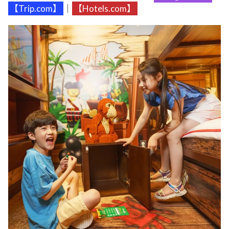
【Trip.com】
｜
【Hotels.com】