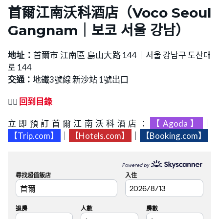
首爾江南沃科酒店
（
Voco Seoul
Gangnam
｜
보코 서울 강남
）
地址：
首爾市 江南區 島山大路 144｜서울 강남구 도산대
로 144
交通：
地鐵3號線 新沙站 1號出口
👉🏻
回到目錄
立即預訂首爾江南沃科酒店：
【Agoda】
｜
【Trip.com】
｜
【Hotels.com】
｜
【Booking.com】