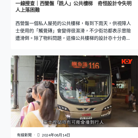
一線搜查｜西營盤「跣人」公共樓梯 奇怪設計令失明
人上落困難
西營盤一個私人屋苑的公共樓梯，每到下雨天，供視障人
士使用的「觸覺磚」會變得很濕滑，不少街坊都表示曾險
遭滑倒。除了物料問題，這條公共樓梯的設計亦十分奇
特，對失明人構成不少障礙。 「下雨天，那裡有蓋遮擋，
所以我便走入去。當時我手拿著雨傘，然後行經那裡，踩
到那些金屬（觸覺）磚，然後滑到，當時差點跌死。」除
了觀眾邱先生險跌倒受傷，不少曾使用過西營盤一條公共
樓梯的市民都有類似經歷。 令不少人險中招滑倒的觸覺
磚，是為方便視障人士外出，在物料上可以分為兩種，一
種是黃色，表面是橡膠質料；而另一種就是金屬表面。不
過，如果在下雨的時候，這種金屬磚似乎有滑倒行人的風
險。 資料顯示，路政署安裝的「觸覺磚」多數是黃色的
磚，主要是以混凝土、黏土、陶瓷或仿花崗岩製成；至於
這一類像不銹鋼的磚，多由其他機構安裝。而根據建築署
的《暢道通行——戶外環境建設》研究曾提及，在物料使用
上「非金屬物料較為可取」。 香港失明人協進會財務秘書
有線新聞
2024年08月14日