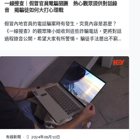
一線搜查｜假冒官員電騙猖獗 熱心觀眾提供對話錄
音 揭騙徒如何大打心理戰
假冒內地官員的電話騙案時有發生，究竟內容是甚麼？
《一線搜查》的觀眾陳小姐收到這些詐騙電話，更將對話
過程錄音公開，希望大家有所警愓。 騙徒手法層出不窮，
為博取受害人的信任，更會提供虛假案件編號、證據，甚
至用官方機構電話號碼讓對方查證等，稍有不慎即中招。
根據警方數據，由2019至2023年，假冒內地公職人員的
電話騙案超過3,800宗，今年頭5個月就有370宗。 早前有
騙徒致電觀眾陳小姐，指懷疑她違法代辦留學簽證，陳小
姐：「收到電話後，我越聽越覺得不妥，說到假學歷（代
辦留學），說得那麼像真，又說是甚麼鹽田教育局。」陳
小姐在對話中嘗試質疑對方身份，怎料騙徒竟反客為主，
說香港有太多假冒官員的來電，建議她根據來電顯示，上
網搜尋她的來電號碼，看看是否真是官方機構。 騙徒的說
話令人真假難辨，「你們現在對於一些電話的真假，都已
經辨別不清楚了，現在你要不要先確認一下我是不是鹽田
教育局的？你打開你的瀏覽器吧，你將我的辦公室電話號
有線新聞
2024年08月10日