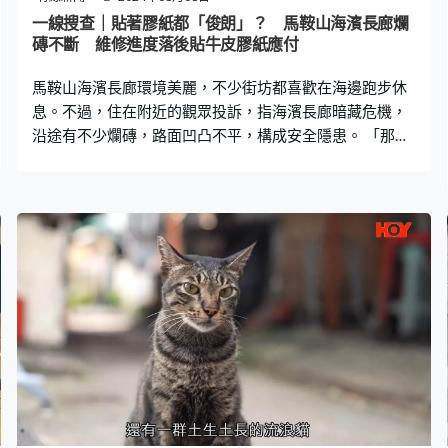
止境投訴，整個街市沒有人流，這些損失是我們（商戶）
一線搜查｜貼著膠紙都「俊朗」？ 馬鞍山海濱長廊爛
承擔。」 維修了一年多仍未處理好，究竟當區的區議員有
磚不斷 維修進度落後貼牛皮膠紙應付
沒有跟進呢？葵青區議員郭慧敏的辦事處距離工地約5分鐘
馬鞍山海濱長廊環境美麗，不少街坊都喜歡在海邊跑步休
路程，《一線搜查》聯絡辦事處職員要求訪問，
息。不過，住在附近的觀眾投訴，指海濱長廊暗藏危機，
沿途有不少爛磚，路面凹凸不平，構成安全隱患。 「那些
四方階磚雖然容易打理，但是曬後就會膨脹，下雨後就會
收縮，然後就脫落。我發現很多地方都是沒有階磚，又或
是凹凹凸凸。」投訴人植先生指出，階磚鬆脫後沒有維
修，街坊不小心就會被絆倒。 植先生曾向公園管理員、
1823熱線，以及康文署反映問題，但總是兜兜轉轉，問題
仍然存在，「當我告訴他們爛磚的位置，不見了階磚，或
是凹凹凸凸，你叫他做這樣，他就只做這個，可否由頭走
到尾一次過處理？你投訴這個地方，他只處理這個地
方。」 馬鞍山海濱長廊全長3.2公里，《一線搜查》到現場
了解情況，發現差不多每200至300米，就見到裂痕或爛
磚，就連一些方便視障人士的引路帶也有損毁；有爛的地
方，就用牛皮膠紙或用雪糕筒蓋著，至於何時會維修，則
沒有貼上告示。不過，其實這些牛皮膠紙也見脫落，令到