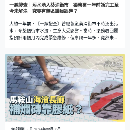
有雜物導致淤塞，所以發出惡臭。」 對於為何問題拖延數
一線搜查｜污水湧入葵涌街市 渠務署一年前話完工至
月仍未解決，龔美姿指出，卸貨區地面屬領展負責管理，
今未解決 究竟有無區議員跟進？
行車路是房署管理，淤塞渠位在地下5至6米的渠道，當中
大約一年前，《一線搜查》曾經報道葵涌街市不時湧出污
需要不同部門之間協調處理。她希望當
水，令整個街市水浸，生意大受影響。當時，渠務署回覆
指預計兩個月內完成緊急維修，但事隔一年多，竟然未修
好，小商戶繼續飽受水浸困擾；而多位葵青區議員，在接
受查詢時都避而不答。 「浸了整個街市，外面的污水泵停
了，當時大大聲說幾個月內會修理好，現在足足一年多，
臭氣昏天。」葵青街市商戶劉先生對街市無止境水浸十分
無奈，「還寫明去年9月會完成，過了這麼久，竟然還是未
整完？這些工程，有甚麼理由拖了一年？特首說民生無小
事，我們做生意就慘了。」 過去一年多這個街市不時有污
水湧出，但是最近一次特別嚴重，因抽水泵停了，令整個
街市遭殃。商戶梁先生：「我一回來，整個街市水浸，然
後通知管理處，浸濕貨品全部都不能用，所以影響很大。
菜檔被浸了一半，牛腩麵店就剛剛入水，最慘就是三餸
飯，水浸了。水浸高度大約是到腳眼位置。」他指出，因
下雨導致塞渠，污水倒灌，「街市無止境水浸，商戶就無
有線新聞
2024年08月08日