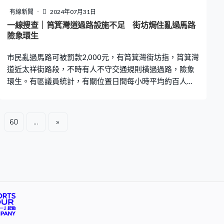
較以往多，以近濕地公園新落成的兩個屋苑為例，都已經
有線新聞
2024年07月31日
接近4,000伙，但交通沒有任何改善的話，變相處於飽和的
一線搜查｜筲箕灣道過路設施不足 街坊焗住亂過馬路
情況。 他認為，現時規劃跟不上社區發展，舉例指天水圍
險象環生
區30多年前，政府已經預留了6號支線，即輕鐵新增一段
市民亂過馬路可被罰款2,000元，有筲箕灣街坊指，筲箕灣
以預留發展，但到今時今日、30年
道近太祥街路段，不時有人不守交通規則橫過過路，險象
環生。有區議員統計，有關位置日間每小時平均約百人亂
過馬路，希望當局可改善行人過路設施，減少意外發生機
會。 有觀眾向《一線搜查》反映，指筲箕灣道近交通意外
及筲箕灣報案中心一帶路段，不時有途人沒有使用行人天
60
...
»
橋或行人過路處，胡亂橫過馬路，擔心隨時發生意外。馬
路中間為電車站，附近有天橋連接，但天橋沒有安裝升降
機，上落樓梯共88級，對長者或行動不便人士可能有困
難。現場所見，不少市民沒有使用天橋直接橫過馬路，或
到中間的電車站。 居於筲箕灣40年的街坊坦言，經常見到
有人亂過馬路，穿越6條行車線，就連步履蹣跚的長者都如
此，感覺十分危險。她認為，附近雖有天橋，但沒有升降
機，要長者步行樓梯不便，希望當局可考慮加裝升降機或