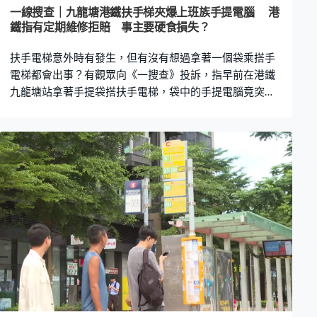
碼輸入去，搜索下。」 這個電話號碼是否真的是內地官方
一線搜查｜九龍塘港鐵扶手梯夾爆上班族手提電腦 港
機構呢？《一線搜查》上網搜尋過，結果是「深圳市鹽田
鐵指有定期維修拒賠 事主要硬食損失？
區教育局」的「培訓機構管理」部門，但是，這樣是否真
扶手電梯意外時有發生，但有沒有想過拿著一個袋乘搭手
的可信？ 陳小姐認定對方是騙
電梯都會出事？有觀眾向《一搜查》投訴，指早前在港鐵
九龍塘站拿著手提袋搭扶手電梯，袋中的手提電腦竟突然
被夾爆，港鐵竟以有定期維修為由拒絕賠償。 事主Kelvin
表示，今年四月底放工，帶上公司提供的手提電腦，打算
回家繼續工作，晚飯後在港鐵九龍塘站轉車，乘搭扶手電
梯上去時，電梯側面鐵板突然飛出來，他袋中的手提電腦
就被電梯夾住，並拗至彎曲變形。 他坦言，由於事出突
然，無想過每日乘搭的港鐵會發生這種意外，「非常不
幸，就好似死神來了的感覺。」由於電腦機殼已爆開，他
即時尋求港鐵職員協助，對方則指如需要提出索償，便聯
絡港鐵的客戶服務。 他指出，電腦屬公司資產，剛購入約
一個月，感到十分無奈。經過近三個月的跟進，港鐵終於
在7月中以電郵回覆Kelvin，稱扶手電梯有做定期檢查，事
發前涉事電梯運作正常，無證據證明意由於港鐵疏忽或不
作為而造成，因此不會賠償。 港鐵向《一線搜查》證實事