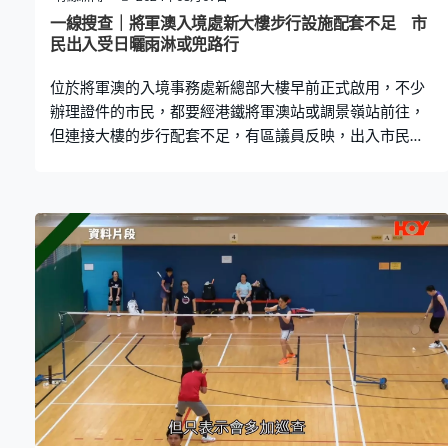
熱線：68960931 節目重溫請＜按此＞
一線搜查｜將軍澳入境處新大樓步行設施配套不足 市
民出入受日曬雨淋或兜路行
位於將軍澳的入境事務處新總部大樓早前正式啟用，不少
辦理證件的市民，都要經港鐵將軍澳站或調景嶺站前往，
但連接大樓的步行配套不足，有區議員反映，出入市民要
日曬雨淋，對長者或傷健人士尤其不便，希望作出改善。
《一線搜查》實地測試由將軍澳站和調景嶺站前往入境事
務處總部所需時間，發現由將軍澳站前往約5分鐘，而調景
嶺站需要多一倍時間。但連接兩個港鐵站之間的通道，大
部份沒有上蓋。 由將軍澳站經商場及調景嶺體育館，旁邊
有一條有蓋天橋連接入境處總部，該條天橋最近已開通，
不過西貢區區議員張美雄指出，即使有蓋天橋已開通，但
要兜路走10多分鐘才到達新大樓，認為有關接駁設施有改
善空間。 他建議，將軍澳站與新總部大樓之間的寶邑路和
唐賢街交界，可設置對角過路處和延長綠燈時間，讓市民
更直接和方便前往大樓；附近巴士站應增設上蓋和坐椅，
方便乘搭巴士的市民。 他又指出，人境處總部旁邊，將興
建街市市政大樓，預計2028年或2029年落成。該市政大