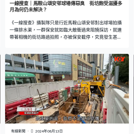
一線搜查｜馬鞍山頌安邨球場傳惡臭 街坊飽受滋擾多
月為何仍未解決？
《一線搜查》攝製隊只是行近馬鞍山頌安邨對出球場拍攝
一條排水渠，一群保安就如臨大敵衝過來阻撓採訪，就連
帶著相機的街坊路過拍照，亦被保安截停，究竟發生甚麼
事？原來球場近月不斷排出污水，傳出的惡臭嚴重滋擾居
民，但有關問題卻在部門之間遊走，至今仍未解決。 頌安
邨街坊鄭太投訴，指對出的運動場經常傳出惡臭，問題拖
延至今仍未解決，「我6月開始投訴，對出球場渠位不斷湧
出黑色水，發出陣陣惡臭。我打去1823投訴，後來轉介到
房署跟進。但每天仍不斷湧出污水，就似沼氣的味道，住
近球場的住戶真的好辛苦，就算開冷氣，亦無減臭味。」
當區區議員表示，有關方面已知道是哪個位置出現淤塞，
但由於涉及不同政府部門及管理機構，所以至今仍未能解
決。 雖然球場湧出污水，但原來臭味主要源自附近卸貨區
沙井淤塞。沙田區區議員龔美姿：「球場的去水位不夠平
整，以致每逢大雨會有水積聚。我們在頌安商場的街市後
面，有個卸貨區，下面有一個沙井，但其中一截渠口長期
有線新聞
2024年08月13日