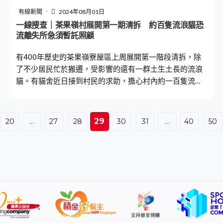
地面更為凹凸不平。 沙田區議員朱煥釗表示，他擔任這區
有線新聞
2024年08月01日
的區議員7年以來，有關的投訴從未間斷，每次向當局反映
一線搜查｜茶果嶺村展開第一期清拆 約百隻流浪貓恐
流離失所急須暫託照顧
都會有跟進，「站在我們社區服務的角度，維修速度怎樣
也是不夠快。因爲這些磚頭凸起而引致居
有400年歷史的茶果嶺寮屋區上周展開第一階段清拆，除
了不少居民忙於搬遷，受影響的還有一群土生土長的流浪
貓。有貓舍近日接到村民的求助，擔心村內約一百隻流浪
貓會無家可歸。 茶果嶺展開清拆，重建發展公營房屋。清
拆工程分兩期，第一階段已於7月25日展開，第二階段在
明年上半年進行。 首階段範圍包括天后廟旁至茶果嶺大街
29
20
...
27
28
30
31
...
40
50
中間廣場路段，村民須於今年上半年遷出。《一線搜查》
日前到村內了解最新情況，見到不少居民已遷出，並已被
政府部門圍封及張貼告示，但仍有村民在收拾細軟準備離
開。 尚未遷出的村民羅先生表示，家族二百多年前已遷入
茶果嶺，坦言他本人由出生到成長都在這裡，連路邊的樹
木都是自己親手裁種，對即將清拆非常不捨。 除了村民需
要搬遷，受影響的還有居於村內約百隻流浪貓。檸浪同行
義工Jackal表示，近期已盡力拯救貓貓，這幾天補捉了約9