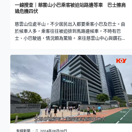
何睿知第一次使用這條樓梯，指出當中存有不少問題，
一線搜查｜慈雲山小巴乘客被迫站路邊等車 巴士擦肩
「很明顯感受到的是，某些警示磚凸起的程度沒那麼大，
過危機四伏
比較難感受到。我們不會經常穿拖鞋或平底鞋外出，我們
慈雲山位處半山，不少居民出入都要乘客小巴及巴士。由
需要去感受那些磚，太過平滑其實會比較難感受。」
於候車人多，乘客往往被迫排到馬路邊候車，不時有巴
士、小巴駛過，情況頗為驚險。 來往慈雲山中心與鑽石山
站的19S專線小巴，是慈雲山居民主要交通工具之一，由
於乘客太多，不時見到候車人龍轉入巴士站路壆等車，巴
士駛過時險象環生。不少街坊都表示，希望可改善排隊安
排，減少意外機會。 黃大仙區議員楊諾軒指出，19S小巴
多居民乘搭，但車站設於3個小巴站的中間，人多時人龍會
排入巴士站內。他建議運輸署當局改動車站位置，以騰出
更多空間給19S乘客候車。 除了專線小巴，行駛慈雲山至
青山道的紅色小巴線，街坊更要在馬路上候車。《一線搜
查》在早上7時許到現場視察，見到已有多人站在馬路上候
車，更有人抱著小朋友，存在安全隱患。楊諾軒指出，因
防撞欄設計問題，導致街坊等車時要站於防撞欄外的行車
路。 《一線搜查》HOY TV77台 播出日期：逢星期一至五
播出時間：20:00-20:30 78台 22:30重播 WhatsApp報料
有線新聞
2024年08月09日