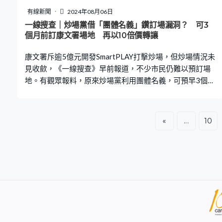
樓設計上已有通道連接旁邊的商場，再接通將軍澳站。他
有線新聞
2024年08月06日
希望有關部門可考慮，在入境處總部大樓與新市政大樓之
一線搜查｜炒場黨借「團體名義」鑽訂場漏洞？ 可3
個月前訂康文署場地 再以10倍價轉讓
間，提供行人天橋接駁，以便進出將軍澳站。 《一線搜
查》HOY TV77台 播出日期
康文署斥逾5億元開發SmartPLAY打擊炒場，但炒場情況未
見收歛，《一線搜查》早前報道，不少市民仍難以預訂場
地。有觀眾報料，原來炒場黨利用團體名義，可預早3個月
訂場，再以約10倍收費轉售。 《一線搜查》早前曾報道，
不少市民抱怨預訂不到康文署的場地打波，每天早上過萬
人在電腦系統前面排隊，到登入系統時，就發現場地已經
«
...
10
全部被人預訂。但炒場黨就有辦法搶到場地，再以貴幾倍
價錢放售，事件引起不少人關注。 現時一般市民如果想預
訂場地打波，可在7日前透過SmartPlay系統訂場。觀眾陳
先生報料，有炒場黨兜售7日後的場地，揭發原來有炒場黨
利用漏洞，透過「團體場地」優先排隊。 根據康文署資
料，如果根據《公司條例》註冊或《社團條例》註冊的團
體，都可優先在用場前3個月預訂康文署的康體設施。截至
今年7月，已獲註冊或獲豁免註冊的社團或分支機構有超過