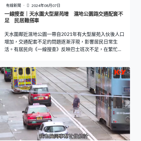
件，強調維修保養承辦商在事發前一晚做過檢查，確認運
有線新聞
2024年08月07日
作正常，公證行亦已就個案完成調查，並將結果通知當事
一線搜查｜天水圍大型屋苑增 濕地公園路交通配套不
足 民居難搭車
人。但由於收到對方要求跟進，港鐵會再將個案交予公證
行跟進。 《一線搜
天水圍鄰近濕地公園一帶自2021年有大型屋苑入伙後人口
增加，交通配套不足的問題逐漸浮現，影響居民日常生
活。有居民向《一線搜查》反映巴士班次不足，在繁忙時
間甚至有機會上不了車，令上班上學遲到，期望當局能夠
改善及加強公共運輸服務。 居住在天水圍北超過3年的黃
先生表示，附近可選擇的公具交通工具除了巴士外，還有
輕鐵，惟由於要繞遠路，因此居民多數會以巴士為主。然
而早上繁忙時段，巴士通常已經逼滿人，不但沒有座位
坐，更經常只有數名乘客可以成功上車。 根據資料顯示，
現時濕地公園路一帶的乘客，可以乘搭巴士前往元朗、金
鐘和上水。另外繁忙時間，亦設有多條特別路線和增開班
次服務，不過途經大欖隧道轉車站的常規巴士線，就僅有
過海巴士967線。 另一名天水圍北居民張先生亦指，上下
班繁忙時間及上學時間長期沒法上車，輕鐵和巴士也是如
此，認為人流太多。他指出，近年太多新樓盤入伙，人流