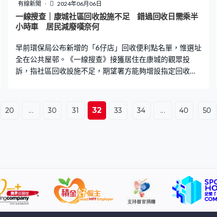
票、即特別業主大會的授權書總數竟然是1,362張，比本身
有線新聞
2024年06月06日
單位的數目還要多。更離譜的是，很多授權票也是冒認離
一線搜查｜康城社區回收設施不足 錯過回收日需乘半
世的業主。」法團司庫Ting表示，約有800多張授權票懷
小時車 居民減廢嘆奈何
疑被人假冒，幾乎一半以上受影響業主表示要追究。 「我
早前環保局公布新增的「6仔店」回收便利點名單，惟選址
親身去開會，沒有授
全在公共屋邨。《一線搜查》接獲居住在康城的觀眾投
訴，指社區回收設施不足，期望署方能夠增設指定回收
點。 76歲的黃女士居住在康城多年，身體力行環保生活，
堅持分類家居垃圾，惟要環保尖兵，不但考毅力更考腳骨
力。「我從小到大都有這樣的習慣，收好這些（可回收垃
32
20
...
30
31
33
34
...
40
50
圾）交到回收站」。「樓下雖然有三色桶，但很多人會把
廢物垃圾都丟進去，我覺得放在那裡沒什麼意義。」黃女
士說，自己每周都會前往社區會堂進行回收，「行過去約
10分鐘，有時重就好吃力，要分開拎過去。」 不過，社區
會堂每星期只有一日是回收日，錯過了便要前往寶琳的綠
在區區回收點，車程大約半小時。黃女士：「我哋幾十
歲，真係好想為社區做啲嘢。如果有6仔店我就開心，唔使
頭痛。」 西貢區議員張美雄表示，目前日出康城一至十
期，連同旁邊的屋苑共有約8萬人口。由於十多年前，將軍