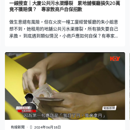
一線搜查｜大廈公共污水渠爆裂 累地舖餐廳損失20萬
竟不獲賠償？ 專家教商戶自保招數
做生意總有風險，但在火炭一幢工廈經營餐廳的朱小姐意
想不到，她租用的地舖公共污水渠爆裂，所有損失要自己
承擔。 到底遇到類似情況，小商戶應如何自保？有專家提
醒注意事項，以保障自己。 朱小姐在火炭一幢工廈地舖經
營餐廳，去年4月發現天花板公共污水渠嚴重漏水。「這裡
（天花板）好像下雨般，我們不知道發生甚麼事，我們把
貨物放在這裡，全部弄濕了。」朱小姐即時通知管理處，
翌日派人疏通沙井，但相隔兩日又再滴污水，「污水滲漏
遍地，不光是臭，更污染了食材和餐具。」她形容，污水
的臭味「像幾天沒有人沖廁所的氣味」。 結果餐廳內的罐
頭、米、鹽等調味料，一些外賣用的紙箱、膠袋，以至膠
餐具、膠盒、木筷子等，全部因為太骯髒要丟掉。管理公
司要求餐廳停業幾天，以便更換該公用污水渠，連同休業
幾天的營業額，估計餐廳損失約20多萬元。 面對龐大的損
失，朱小姐要求管理公司作出賠償，對方提出要給予有關
損失的單據，又有職員稱毋須另行聘請公證行。不過約半
有線新聞
2024年06月18日