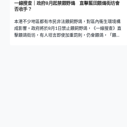
一線搜查｜政府8月起禁餵野鴿 直擊藍田餵鴿街坊會
否收手？
本港不少地區都有市民非法餵飼野鴿，對區內衞生環境構
成影響。政府將於8月1日禁止餵飼野鴿，《一線搜查》直
擊餵鴿街坊，有人坦言即使加重罰則，仍會餵鴿，「餵了
這麼久（之後停餵），牠們好慘的」。 政府早前修例擴展
禁止餵飼野生動物的規定，涵蓋野鴿，8月1日生效。違反
禁止餵飼規定的最刑罰由罰款1萬元，調升至罰款10萬元
及監禁1年，又引入5千元定額罰款。執法人員除了警員，
亦擴大到食環署職員、康文署職員以及房屋署職員。 藍田
興田邨有居民向《一線搜查》投訴，指邨內有人非法餵
鴿，野鴿為社區帶衞生問題，街坊長期飽受滋擾。一直在
區內餵鴿的街坊，會否因加重罰則而停止餵鴿？近幾年都
有餵鴿的張女士表示，在區內居住逾30年，因見到野鴿無
食物，才開始將食剩的麵包扔給牠們。 對於有街坊質疑餵
鴿行徑是「好心做懷事」，張女士坦言，過去區內一直都
有不少野鴿，到近年才開始有反對聲音。「天地萬物都有
生命，我覺得出自己（餵鴿）出於良心，問心無愧就算