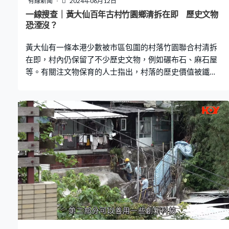
有線新聞
2024年06月12日
一線搜查｜黃大仙百年古村竹園鄉清拆在即 歷史文物
恐湮沒？
黃大仙有一條本港少數被市區包圍的村落竹園聯合村清拆
在即，村內仍保留了不少歷史文物，例如碾布石、麻石屋
等。有關注文物保育的人士指出，村落的歷史價值被鐵皮
屋所掩蓋，期望當局作全面評估，保留具價值的文物。 竹
園聯合村即將清拆興建公屋，有關注本地保育的鄭捷龍指
出，這裡並非一般寮屋，「可以追溯到宋朝林氏家族，後
來發展出竹園村和蒲崗村，即使他們其後搬走仍留下一些
文物。以後亦有不少外來人入住，形成一個竹園鄉，即現
稱為竹園聯合村。」 這個具百年歷史的古村仍留有不少文
物。例如昔日染布時，要將布料水份壓走的「碾布石」，
鄭捷龍坦言在香港已好少見到，「（碾布石）就好似現代
的燙斗，但要8個人才可抬得動，又要有人站上去滾動碾
布。」 另外亦有昔日就地取材、在附近採石建成的麻石
屋。石屋造得十分穩固，當年要有一定財力的人，才可建
造。 鄭捷龍表示，外界稱這裡是寮屋，但「其實是被鐵皮