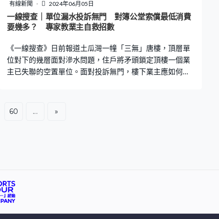
未處理，就連樹根旁的地磚亦已「翹起」，對途人安全造
有線新聞
2024年06月05日
成影響，「磚都翹起了，樹木已傾斜，靠旁邊的樹木承
一線搜查｜單位漏水投訴無門 對簿公堂索償最低消費
托，萬一樹塌下來會否壓到人?」 許小姐曾致電管理處查
要幾多？ 專家教業主自救招數
詢，但對方卻採取「拖字訣」，「他們說下星期有園藝部
《一線搜查》日前報道土瓜灣一幢「三無」唐樓，頂層單
來處理，到現在已過了幾個月。見沒有人來處理
位對下的幾層面對滲水問題，住戶將矛頭鎖定頂樓一個業
主已失聯的空置單位。面對投訴無門，樓下業主應如何應
對？除了對簿公堂，專家又提供其他解決方案。 香港工程
師學會建造分部主席謝偉正看過土瓜灣這幢滲水唐樓的照
片及影片後，認為這幢大廈滲水源頭複雜，未必是一單源
60
...
»
頭。他指出大廈天台有一個疑似僭建物，或已破壞原有天
台的防水層。「相片所見，（頂層單位）上面石屎剝落情
況很嚴重，石屎保護層爆了，露出鋼筋，鋼筋開始被侵
蝕。」 對於位於唐6樓的Tiffany單位的滲水情況，謝偉正
認為，除有機會是上層單位導致，亦有可能是因為外牆滲
水。他表示，新樓外牆有防水層，但舊樓可能是砌磚，再
在外牆批盪，因此下雨時，雨水或經外牆滲進來。 大廈出
現滲水又找不到對口單位的業主，再加上是無管理公司、
無居民組織、無業主立案法團的「三無大廈」，要追究責