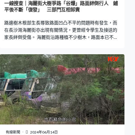
一線搜查｜海麗街大樹爭路「谷爆」路面絆倒行人 鋪
平後不斷「復發」 三部門互相卸責
路邊樹木根部生長導致路面凹凸不平的問題時有發生，而
在長沙灣海麗街亦出現有關情況，更曾經令學生及接送的
家長絆倒受傷。 海麗街沿路種植不少樹木，路面本已不算
寛濶，但因樹根生長谷起路面，加上路邊的雜物及單車，
令行人路愈見狹窄，附近的學校擔心造成安全隱患，希望
當局正視。 聖公會聖安德烈小學校長譚先明表示，海麗街
樹木生長導致路面凹凸不平的情況，多年來一直困擾街坊
及師生，過往亦有學生回校時被絆倒，早前更有一位家長
送子女上學後，離開時被絆跌，不但擦傷手腳，連手機屏
幕亦跌爆。 現時的地磚，在一年多前重鋪，但由於樹木不
斷生長，結果是治標不治本，鋪完不久又再爆開。 校方早
前就路面不平問題致電1823投訴，但最後只見到用膠帶圍
封大樹四周，未見當局處理地磚凹凸不平的問題。而有關
熱線職員又詢問校方有關樹木的高度及粗幼等問題，指樹
木不同高度歸不同部門處理，譚先明坦言，投訴過程難提
供有關資料，質疑成效。 一直有跟進海麗街樹木情況的社
有線新聞
2024年06月14日