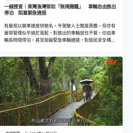
過海線小巴經營更見艱難，有兩條線已經暫停，包括灣仔
一線搜查｜柴灣漁灣邨如「無掩雞籠」 車輛自由進出
至觀塘，以及灣仔至青山道。 他表示，業界曾就經營困難
停泊 阻塞緊急通道
問題與政府會面，當局計劃加快將紅色小巴轉綠色專線小
有屋苑以鎖車速度快馳名，令駕駛人士聞風喪膽，但亦有
巴，開放多些禁區給小巴行駛。他希
屋邨管理似乎過於寬鬆，對進出的車輛放任不管，任由車
輛長時間停泊，甚至阻礙緊急車輛通道，對居民安全構成
影響。 有觀眾向《一線搜查》投訴，指柴灣漁灣邨像「無
掩雞籠」，容許車輛自出自入 ，消防通道長期被車輛阻
塞。投訴人表示，漁灣邨有不少老人家，擔心一旦發生火
災，消防通道阻塞會釀成災禍。 漁灣邨共有5座，近8000
人居住，不過消防通道經常泊滿車輛，旁邊是商舖和食
肆。據街坊指，阻塞最嚴重的是迴旋處，曾出現阻礙救援
車輛情況。 《一線搜查》駕車去現場測試，駛入閘口的時
間是下午6時許，閘口沒有八達通機，只有一個更亭，車輛
出入都由管理員控制開關閘。汽車駛到閘口時毋須拍卡，
但見到管理員有紀錄資料。在6時許的放工時間，有不少車
輛進出，消防通道起碼停泊了10輛車。記者逗留了大約半
小時後駛出閘口，管理員開閘放行，沒有要求付費。 東區
區議員何毅淦表示，就漁灣邨泊車問題收過街坊意見。但