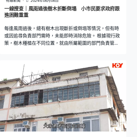
有線新聞
2024年06月08日
他指出，房屋署已經做了一些改善措施，在迴旋處中間位
一線搜查｜風雨過後樹木折斷倒塌 小市民要求政府跟
置亦擺放欄杆。他表示，正和房屋署研究，如何進一步改
進困難重重
善情況，並贊成必要時嚴厲鎖車。 有街坊亦表示，近期情
每逢風雨過後，總有樹木出現斷折或倒塌等情況，但有時
況已有所改善，「有段時間車輛阻塞
或因追尋負責部門需時，未能即時消除危險。 根據現行政
策，樹木種植在不同位置，就由所屬範圍的部門負責管理
和保養，涉及的政府部門約有10個，而發展局樹木辦就負
責當中的協調及督導角色。 屯門街坊劉先生向《一線搜
查》報料，指麥理浩徑10段一棵樹有折斷的枯枝，由於有
關路段有不少街坊和晨運人士經過，擔心掉下來擊中途
人，「不知何時會塌下來，忽然打風落雨，塌下來時碰巧
有人經過，就會釀成意外。」 屯門區議員馮沛賢表示，曾
就此向地政總署和漁護署查詢，地政總署指有關位置可能
是郊野公園範圍，建議找漁護署；但漁護署核對位置後，
又指樹木所在位置是地政總署範圍。經一輪查證後，地政
總署安排承辦商移除有關樹木。 另外，將軍澳寶林邨街坊
許小姐表示，幾個月前一場大雨，令屋邨附近不少樹木倒
塌，管理公司亦清理大部份塌樹，但仍有一棵傾斜的樹木