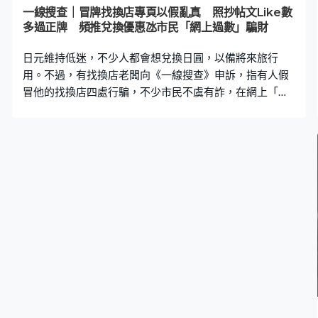
年後，朱小姐收到公證行的信件，指管理公司已做了應做
一線搜查｜冒牌找換店專頁以假亂真 照抄帖文Like數
的事，餐廳不會獲得賠償。 根據朱小姐提供給《一線搜
多過正牌 頻推兌換優惠氹市民「網上過數」騙財
查》的公證行文件，內容提及管理公司曾經做過的行動，
日元維持低迷，不少人都會想兌換日圓，以備將來旅行
例如檢查渠管、緊急維修渠管等，最終的結
用。不過，有找換店老闆向《一線搜查》申訴，指有人假
冒他的找換店四處行騙，不少市民不虞有詐，在網上「過
數」留貨後才知已「中招」。 「我如何發現呢？就是發現
有些客人拿著他（騙徒）的短訊來我門店說『我過了數，
我想取日圓』我才知道。當然不是過（數）給我。我才發
現原來有個假專頁是假到很真，它的讚好人數比我的（專
頁）還多。」找換店負責人劉先生指出，騙徒很有恒心，
每日複製劉先生的專頁帖文到假專頁上，「對方每天早上
就複製我們牌價，複製圖片，裁走電話號碼，改自己的電
話號碼。」 《一線搜查》比對真假兩個專頁，發現每個帖
文也好像同一個專頁發布，連頭像也一樣；至於建立專頁
日期，一個是今年3月底，另一個是2018年2月。假專頁還
出了「嚴正聲明」，聲稱有騙徒利用他的店，透過泰達幣
買賣行騙，叫人小心不要相信，完全是「賊喊捉賊」。騙
徒為了令客人受騙，不時都會在假專頁宣傳，舉辦兌換送