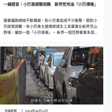
區主任郭偉誠表示，曾去信發展局樹木組反映問題，但回
一線搜查｜小巴業經營困難 新界荒地淪「小巴墳場」
覆指康文署負責樹木管理，不過康文署則指修補路面是路
政署負責，三個部門互相推搪。 國際樹木學會（香港分
隨著鐵路網絡不斷擴展，對小巴業造成不少衝擊。面對小
部）前會長吳宇軒表示，路面鼓起原因，
巴經營困難，有小巴車主選擇將謀生工具棄置在新界荒山
野嶺，儼如一個「小巴墳場」。 新界一個荒野棄置多部小
巴，紅色及綠色專線小巴都有，車頭「大燈箱」顯示不同
路線。據觀察，這個「小巴墳場」放置了26架小巴，有的
車輪漏氣，不少車頭玻璃亦爆裂，更有部份行車證未過
期。 為何出現這個棄置小巴現象？香港公共小巴車主司機
協進總會主席張漢華指出，主要原因為紅色小巴生意每況
愈下，加上司機流失後招聘困難；如果將空置小巴泊停車
場開支大，放小巴站又可能被抄牌，有車主因此將小巴棄
於荒山野嶺的地方，避免抄牌罰款，以減輕負擔。 對於紅
色小巴經營困境，張漢華表示，主要因為鐵路網絡不斷擴
大，而紅色小巴經營範圍細，影響所及，生意已跌了幾
成。而小巴的牌價，亦由2012年高峰的700多萬元，大跌
9成至約70萬元。 張漢華對業界前景感悲觀，坦言多條分
線生意欠佳。而自從去年底紅隧對小巴收費加至50元後，
有線新聞
2024年06月13日