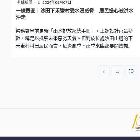
屋掩蓋了古村的歷史價值」，政府的發展方案是「一件不
有線新聞
2024年06月07日
留」，他期望當局可進行全面評估，保留具價值的文物，
一線搜查｜沙田下禾輋村受水浸威脅 居民擔心被洪水
將來發展公屋時可呈現出來。 文物最終能否獲保育仍屬未
沖走
知之數，居民則必須搬遷。但有住了五代的原居民則因年
渠務署早前更新「雨水排放系統手冊」，上調設計雨量參
代久遠，難尋回證明文件，擔心影響安置資格。
數，稱足以抵禦未來惡劣天氣。但對於位處沙田山邊的下
禾輋村村屋居民而言，每逢風季、雨季來臨都要開始擔驚
受怕。 有下禾輋村居民坦言，有暴雨水浸嚴重，隨時連人
都被沖走，「水會沖到我腳面，大雨的時候人都會沖走，
你說是否危險？」該居民表示，每逢翻風落雨前，都會自
«
...
10
行清理附近樹葉和渠道，減少水浸風險。 沙田區議員鄧肇
峰表示，該區每當有洪水，沖下來的泥土連同堆積的垃
圾，會阻擋渠口位置，「有時大雨後約一個星期，路面仍
是濕滑，都會擔心影響長者安全。」 他指出，針對水浸風
險，早前沙田民政事務處牽頭，聯絡渠務署和警務處參與
演習，模擬在極端天氣或緊急情況下，協助居民和解決一
些難題。另方面聯絡當區的關愛隊，告訴關愛隊義工在面
對緊急情況時，如何在安全情況下協助市民，並把一些訴
求或緊急情況通知政府部門。 鄧肇峰又建議當局善用科