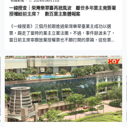
有線新聞
2024年06月11日
一線搜查｜柴灣樂翠臺再掀風波 離世多年業主竟簽署
授權給前主席？ 數百業主集體報案
《一線搜查》三個月前跟進過柴灣樂翠臺業主成功以選
票，踢走了當時的業主立案法團。不過，事件餘波未了，
當日前主席寧願放棄授權票也不願打開的票箱，這些票箱
近日被新任法團解封，入面竟有不少已離世業主「簽寫」
的授權票；更離奇的是，只有1,190戶的樂翠臺，授權票竟
多達1,362張。 幾個月前，樂翠臺前法團堅持要做一個億
元大維修工程，由於未夠期做大維修，加上數目不清楚，
引起居民不滿，要求召開特別大會。開會前，屋苑的授權
票箱被人塞滿，但前主席不願意在居民面前開票箱，引起
業主質疑，因此一批業主守護這些票箱，前主席因取不到
票箱，宣佈授權票作廢，而這些塞滿授權票的票箱一直被
封印保存，直至近日由新法團開箱。 新法團在4月確認成
功在土地註冊處註冊，近日正式以管委會委員身份，公開
打開8個授權票箱，揭發驚人內幕。法團委員葉先生:「第
一個數字就是，我們樂翠臺的單位數目是1,190，但授權