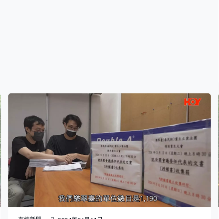
錢活動，例如聲稱兌換50萬日圓送1萬日圓等。 騙徒哄騙
客人用港幣在網上過數後，就去劉先生的店提取日圓，劉
先生指近期已經最少有十多位苦主受騙。「（苦主）第一
句就說早前曾用WhatsApp聯絡。其