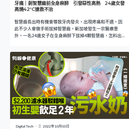
牙痛｜剝智慧齒前全身麻醉 引發惡性高熱 24歲女發
高燒42°C搶救不治
智慧齒長出時有機會導致牙肉發炎，出現疼痛和不適，因
此不少人會做手術拔掉智慧齒。新加坡發生一宗醫療意
外，一名24歲女子在全身麻醉下拔掉4顆智慧齒，怎料出
現罕見麻醉藥併發症，搶救3小時後不治。驗屍庭死因研訊
近日裁定為不幸醫療事故，認為醫療團隊手術過程符合程
序。 女子接受全身麻醉剝智慧齒 綜合當地媒體報道，事發
在2019年4月，一名24歲女子卓依琳（譯音）因牙痛前往
新加坡國立牙科中心求醫，經檢查後發現是智慧齒所致。
經醫療團隊評估，以及了解手術事項後，女子接受全身麻
醉手術，打算一次過將4顆智慧齒拔除。 手術後體溫急升
至42度 搶救不治 手術當日，她曾接受手術前身體狀況評
估，結果顯示一切正常，隨後被送往手術室。怎料在手術
結束前5分鐘，女子開始出現輕微血內碳酸過多症狀況，手
術完成後，她的體溫急升至42度，心跳加速，即使已停止
麻醉，但仍然沒有醒過來。醫療團隊立即為她冰敷降溫，
並且初步診斷她出現「惡性高熱」後，立即注射急救藥
Digital Tech
2022年10月03日