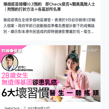
日常食用的蔬菜，例如萵苣、西芹、香椿等，本身都含有
猴痘疫苗接種10.3預約 即Check是否4類高風險人士
一定的硝酸鹽，榨成汁後如果放置太久，就會在細菌的作
｜附預約打針方法＋各區診所名單
用下轉化為亞硝酸鹽。而亞硝酸鹽是一種劇毒的物質，中
猴痘疫情在全球多個地區爆發，香港於9月初亦錄得1宗輸
毒潛伏期只有1-3個小時。成人攝入
入個案，政府早前已啟動猴痘準備及應變計劃下的戒備級
別，顯示對本港市民造成的即時健康影響屬於低。衛生署
昨日（21日）公佈，高風險群組接種猴痘疫苗計劃將於10
月5日起展開，10月3日開始可預約於指定診所接種。 衛生
署衛生防護中心轄下的疫苗可預防疾病科學委員會和新發
現及動物傳染病科學委員會（聯合科學委員會）並不建議
大規模猴痘疫苗接種計劃，而9月15日發表更新的暫擬共
識建議中，認為在自願形式下，建議使用第三代疫苗，為
確診個案的接觸者安排暴露後接種疫苗，以及為高暴露風
險人士安排暴露前接種猴痘疫苗。 猴痘疫苗｜4類高風險
人士 在是次計劃下，以下4類高風險目標群組人士，可以
自願形式接種猴痘疫苗： 1. 曾進行高風險性行為，例如擁
有多名性伴侶、性工作者、過去12個月有性傳播感染史 2.
負責照顧猴痘確診病人的醫護人員 3. 處理動物傳染痘病毒
的實驗室人員 4. 當本港動物出現猴痘個案時有較高暴露風
Digital Tech
2022年09月15日