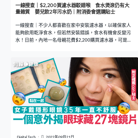
物，不過情況未見好轉，其後將她送往新加坡中央醫院急
一線搜查｜$2,200買濾水器駁錯喉 食水煲滾仍有大
救，3小時後仍宣告不治。 女子死於「惡性高熱」 驗屍庭
量雜質 嬰兒飲2年污水奶｜附消委會選購貼士
近日開庭宣判案件，根據驗屍報告，女子死於「惡性高
一線搜查｜不少人都喜歡在家中安裝濾水器，以確保家人
熱」。驗屍官指出，進入手術室
能夠飲用乾淨食水，但若然安裝錯誤，食水有機會反變污
水！日前，內地一名母親花費$2,200購買濾水器，可是因
為駁錯水喉，令嬰兒在2年間全飲用雜質奶粉，即看下文詳
情。 濾水器駁錯喉變污水 煲滾後有大量雜質 據內地傳媒
報道，杭州一名母親2年前花費$2000人民幣（約$2200港
幣）在家中安裝鋅盤下式濾水器，而嬰兒亦是靠濾水器的
食水沖奶粉，一直未見異樣。直至母親近日更換濾芯時，
才發現食水煲滾後仍出現大量雜質，於是聯繫客服查詢水
質問題。 2年間從未成功過濾食水 客服回應指，濾芯品質
良好，建議母親可以檢查濾水器喉管是否安裝錯誤，結果
發現濾水器竟然接駁到下水道水管的出入口，相等於直接
把污水駁到水龍頭，而過濾器更未能發揮功效，不曾將鐵
鏽、砂石、細菌等雜質過濾，令事主一家，包括嬰兒天天
都在飲用污水。 事件被揭發後，客服承諾可以為事主重新
安裝駁喉，並願意賠償3年濾芯費用作補償，不過事主不接
Digital Tech
2022年09月21日