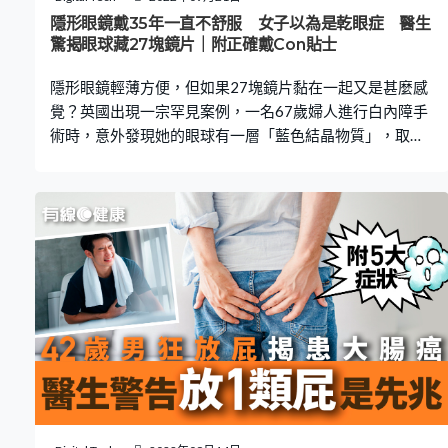
受此方案，要求店家賠償6萬人民幣，但店家未有回應。
隱形眼鏡戴35年一直不舒服 女子以為是乾眼症 醫生
消委會3大選購貼士 消費者委員會（消委會）曾經指出，
驚揭眼球藏27塊鏡片｜附正確戴Con貼士
鋅盤下式濾水器一般售價較高昂，普遍上千元，價錢由約
隱形眼鏡輕薄方便，但如果27塊鏡片黏在一起又是甚麼感
$2,100至$
覺？英國出現一宗罕見案例，一名67歲婦人進行白內障手
術時，意外發現她的眼球有一層「藍色結晶物質」，取出
後竟揭發是27塊隱形眼鏡鏡片，連醫生亦為此感到驚訝。
眼球藏27塊鏡片 據英國驗光師協會期刊《今日驗光》
（Optometry Today）刊登，英國一名67歲婦人從35年前
便開始每天配戴隱形眼鏡，後來因白內障的關係而進行手
術，結果醫生發現她的眼球上覆蓋著一層「藍色結晶物
質」，取出後發現竟是17片黏在一起的隱形眼鏡。後來婦
人接受進一步檢查，結果又再發現多10片隱形眼鏡卡在眼
球。 事件令負責手術，並且擁有逾20年經驗的眼科醫生大
感驚訝：「我們從未遇過這種情況，正常來說，27片隱形
眼鏡藏在眼球內，應該會對眼睛造成刺激。竟然有人的眼
睛內卡了這麼多東西也沒有察覺。」 眼睛感不適 以為乾眼
症 該名婦人過往35年來一直都配戴月棄式的隱形眼鏡，俗
稱「月CON」，但就沒有為意部份隱形眼鏡「有戴無