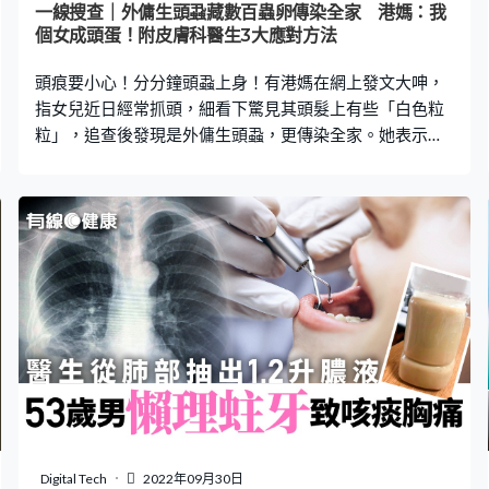
一線搜查｜外傭生頭蝨藏數百蟲卵傳染全家 港媽：我
個女成頭蛋！附皮膚科醫生3大應對方法
頭痕要小心！分分鐘頭蝨上身！有港媽在網上發文大呻，
指女兒近日經常抓頭，細看下驚見其頭髮上有些「白色粒
粒」，追查後發現是外傭生頭蝨，更傳染全家。她表示外
傭不願意「焗頭殺蛋」，令頭蝨越來越多，後來更「走
佬」，令她大感無助，不知如何處理外傭留下的物品。皮
膚科專科醫生陳厚毅接受《一線搜查》訪問時表示，頭蝨
傳染性高，任何人都有機會染上頭蝨，患者多為幼童，並
且提供了3大應對方法。 女兒狂抓頭 驚揭生頭蝨 日前，
一名港媽在FB專頁「外傭僱主必看新聞訊息」發文指，留
意到女兒在兩周前不停抓頭，細看下發現其耳後的頭髮有
一些「白色粒粒」，並非黏附在頭皮上，並形容這些「白
色粒粒」是「圓形、好光滑同黐得好實」。港媽驚悉是頭
蝨：「我女成頭蛋」，於是立即帶女兒求醫。 外傭生頭
蝨 滿頭數百蟲卵 港媽追查後發現「罪魁禍首」原來是新
請3個月的外傭，更將頭蝨傳染至全家。她指，由於外傭不
願意「焗頭殺蛋」，所以每晚都要替外傭清理2至3小時，
Digital Tech
2022年09月30日