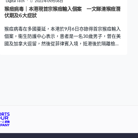
Digital Tech
2022年09月06日
相同。 飲食習慣最關鍵 劉引述1997年英國流行病學及公
猴痘病毒｜本港現首宗猴痘輸入個案 一文睇清猴痘潛
衛學者Richard Peto，曾提出癌症相關因子分析，由高到
伏期及6大症狀
低依序為飲食（35%）、香菸（30%）、傳染病（10%
猴痘病毒在多國蔓延，本港於9月6日亦錄得首宗猴痘輸入
個案，衞生防護中心表示，患者是一名30歲男子，曾在美
國及加拿大逗留，然後從菲律賓入境，抵港後於隔離檢疫
酒店出現病徵，到急症室檢查並確診感染猴痘，現正瑪麗
醫院留醫。因應個案出現，本港會提升猴痘戒備級別，並
通知世衛及內地相關組織。到底猴痘有甚麼病徵及傳播途
徑？又可以如何預防？即睇下文。 根據衛生防護中心資
料，猴痘是一種人畜共患疾病，病毒於1958年從研究用的
猴子身上首次被發現，因此命名為「猴痘」。人類首宗感
染個案最早出現於1970年剛果民主共和國，自此中非和西
非地區成為猴痘爆發主要地區。 猴痘潛伏期 猴痘潛伏期介
乎5至21天，但通常為6至13天。患者發燒後約1至3天
後，口腔內會出現潰瘍，身體多處會出現皮疹，有個案更
是全身紅疹。而在出現皮疹前，嚴重淋巴結腫大則是猴痘
的一個顯著特徵。皮疹通常會於10至14天內，從斑丘疹發