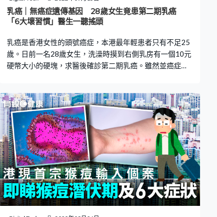
險的照顧動物人員 猴痘疫苗｜接種診所名單 由10月5日
乳癌｜無癌症遺傳基因 28歲女生竟患第二期乳癌
起，衛生署轄下6間社會衞生科診所，將為有高風險性行為
「6大壞習慣」醫生一聽搖頭
的到診者提供猴痘疫苗接種服務： 1. 灣仔男性社會
乳癌是香港女性的頭號癌症，本港最年輕患者只有不足25
歲。日前一名28歲女生，洗澡時摸到右側乳房有一個10元
硬幣大小的硬塊，求醫後確診第二期乳癌。雖然並癌症無
遺傳基因，但一問之下她原來有「6大壞習慣」，醫生聽完
認為是罹患癌症主因。 台灣科博特診所院長劉博仁醫生，
日前在其facebook發文指，這名28歲女生摸到右側乳房有
一個10元硬幣大小的硬塊，最初以為是發炎所致，所以不
以為意，直至她的偶像歌手罹患乳癌，她才意識到自己有
可能患癌，求醫後確診第二期乳癌。 不做運動 愛飲手搖
飲品是主因？ 劉博仁指，經檢測後發現她並無任何癌症遺
傳基因，但一問之下該女生起居飲食原來有「6大壞習
慣」，包括不做運動、夜瞓、少吃蔬果、愛食BBQ食品、
愛飲手搖飲品，加上她身上驗出許出環境荷爾蒙塑化劑污
染，劉博仁認為全部都是她患癌的原因。 患癌一定與基因
變異有關？劉博仁指「答案絕對不是那麼簡單！」他指目
前學界認為癌症成因多元，且促發各種癌症的因子也不盡