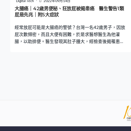
Digital Tech
2022年09月14日
除」，亦沒有定期接受檢查。直至醫生為她取出這堆鏡片
大腸癌｜42歲男便秘、狂放屁被揭患癌 醫生警告1類
後，婦人才得知自己的眼鏡竟藏著27片隱形眼鏡，眼睛亦
屁是先兆｜附5大症狀
變得舒適。她又指以往眼睛感到不舒服時，一直以為是老
經常放屁可能是大腸癌的警號？台灣一名42歲男子，因放
化及乾眼
屁次數頻密，而且大便有困難，於是求醫想醫生為他灌
腸，以助排便。醫生發現其肚子腫大，經檢查後揭罹患大
腸癌。醫生又提醒，如果排便或放屁時出現異狀要特別小
心。 男子狂放屁、無法排便 台灣急診科醫生柯世祐節目
《醫師好辣》分享，指一名42歲男子前來看診，表示近日
一直放屁，但又無法排便導致肚絞痛，要求灌腸以舒緩症
狀。醫生認為情況有異常，於是為患者照X光，發現他腹
部充斥著氣體與液體、腸子有阻塞情況。其後再進行電腦
斷層掃描，顯示有異物塞住，與吃了香菇或金菇等不容易
消化的食物後，導致阻塞的狀況類似。 醫生揭患大腸癌 醫
生決定為患者進行手術將腸道阻塞的位置切除，怎料開刀
後發現他患上大腸癌。醫生指，該患者放屁與一般人不
同，他放屁時會有黏液、血或糞水的狀況。他提醒，雖然
有些人天生容易放屁，但若發現排便或放屁狀況改變，甚