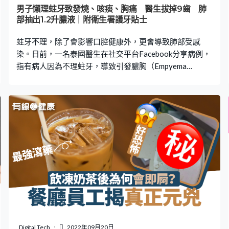
又指其頭上有幾百隻蛋，「之後連我都有，全家要焗頭，
男子懶理蛀牙致發燒、咳痰、胸痛 醫生拔掉9齒 肺
條友仲話唔肯！但我見佢頭有蛋我堅持要佢焗，第日越梳
部抽出1.2升膿液｜附衛生署護牙貼士
越唔對路，成幾百隻，但殺唔晒，之後又發現有啲BB
蛀牙不理，除了會影響口腔健康外，更會導致肺部受感
蝨。」 港媽發文求助：應該點做？ 港媽更表
染。日前，一名泰國醫生在社交平台Facebook分享病例，
指有病人因為不理蛀牙，導致引發膿胸（Empyema
Thoracis），出現咳嗽、胸痛、發燒、綠痰等病症，最終
需要拔掉9顆牙齒，並從肺部抽出1.2升膿液，才成功得以
治療。 男子肋膜腔被積水包圍 據泰國傳媒報道，當地
Vichaiyut醫院呼吸系統疾病專科醫生瑪努（หมอมนูญ ลี
เชวงวงศ์ FC）在Facebook分享病例，指一名53歲男子因
為發燒和咳出綠痰而求醫，咳嗽時右胸疼痛，牙齒及牙齦
則無痛感，他本人無任何疾病，也不煙不酒。 經詳細檢查
後，瑪努發現男子發低燒，肺部亦有異音，驗血報告顯示
白血球指數高達16,030，比正常範圍4,000至10,000高。
而X光圖片可見到，男子右邊肺部有幾塊積水圍繞著右側
肋膜腔，情況甚為嚴重。 引流管抽出1.2升發臭膿液 醫生
將引流管插入右側肋膜腔，抽出一瓶1.2升、散發惡臭的黃
色膿液，經過化驗後，證實膿液含有革蘭氏陰性桿菌
Digital Tech
2022年09月20日