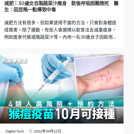
減肥｜30歲女自製蔬菜汁瘦身 飲後呼吸困難險死 醫
生：因忽略一點導致中毒
減肥方法有很多，但如果使用不當的方法，只會對身體造
成傷害。除了運動，有些人會選擇以飲食法去減重瘦身，
例如進食代餐或喝蔬菜汁等。內地一名30歲女子因飲用自
製的減肥汁後，出現亞硝酸鹽中毒，更險些造成生命危
險。 自製蔬菜汁減肥惹禍 綜合內地媒體報導，一名30歲女
子佳佳（化名），因中秋節期間多次聚餐及吃了不少高熱
量的月餅，令她體重增長了近3磅。她為了達到減肥效果，
決定依照朋友分享的減肥食譜，將西芹和青瓜混合製成蔬
菜汁飲用。她喝下一杯後，便將剩餘的放入雪櫃。3日後，
佳佳才突然想起之前剩下的自製減肥汁，結果她一口氣將
全部蔬菜汁喝掉。 出現呼吸困難 揭亞硝酸鹽中毒 過了不
久，她便出現面色蒼白、全身浮腫，甚至出現呼吸困難、
口唇發紫、指甲發青等中毒症狀。被緊急送往醫院救治
後，醫生將她診斷為「亞硝酸鹽中毒」，原因正是那些自
製減肥汁。佳佳最終需要進行洗胃、導瀉等脫毒治療。 成
人攝入3克亞硝酸鹽可致死 浙大急診科主任陸遠強解釋，
Digital Tech
2022年09月22日