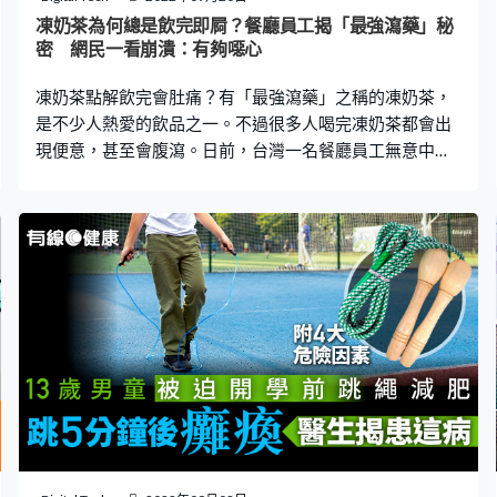
（Gram-negative bacilli），同時因為男子蛀牙嚴重，牙根
凍奶茶為何總是飲完即屙？餐廳員工揭「最強瀉藥」秘
處有膿腫，所以需要拔掉9顆牙齒。最後，醫生為
密 網民一看崩潰：有夠噁心
凍奶茶點解飲完會肚痛？有「最強瀉藥」之稱的凍奶茶，
是不少人熱愛的飲品之一。不過很多人喝完凍奶茶都會出
現便意，甚至會腹瀉。日前，台灣一名餐廳員工無意中發
現真正元兇，並在社交平台上傳照片，揭露飲奶茶必屙原
因，表示「不敢喝了」。 有網民在Facebook群組分享截
圖，圖中可見，一名餐廳員工在上班第二天，打開裝飲料
的容器時，竟發現容器看似從來沒有清洗過，内藏一大片
髒污，蓋子更佈滿黑點，該員工直言「差點嚇死」，又謂
不敢再喝早餐店的奶茶。 帖文一出，引起很大迴響，不少
網民紛紛留言，「終於知道為何每次喝必肚瀉了」、「有
夠噁心」、「便秘的可以喝起來」、「不能說的秘密」。
另外亦有網民表示，並非每間餐廳都這樣，有很多店鋪會
每天清洗容器，只是仍然會腹瀉。 台灣營養師宋明樺在節
目《醫師好辣》中指出，若喝餐廳的凍奶茶，以下3種情況
會較容易導致肚瀉。 1. 冰塊受大腸桿菌污染 冰塊本身不夠
乾淨，在含糖的奶茶中加入冰塊，大腸桿菌會滋生得更