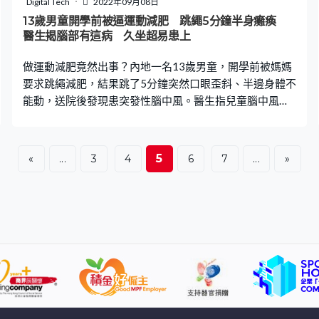
Digital Tech
2022年09月08日
快。很多女生通常早上買一杯，一直喝到中午，導致細菌
13歲男童開學前被逼運動減肥 跳繩5分鐘半身癱瘓
量增多，因此容易引致腹瀉。 2. 對奶精敏感 奶精主要是由
醫生揭腦部有這病 久坐超易患上
植物油、酪蛋白和香料組成，有些人對於奶精所含的油比
做運動減肥竟然出事？內地一名13歲男童，開學前被媽媽
較有反應，因此一喝便會
要求跳繩減肥，結果跳了5分鐘突然口眼歪斜、半邊身體不
能動，送院後發現患突發性腦中風。醫生指兒童腦中風與
成人不同，當中有4大常見的危險因素。 綜合內地媒體報
道，江蘇一名13歲的男童小劉（化名），平日甚少出門，
而且十分喜愛吃肉和喝汽水，閒時只會宅在家中打機和睡
5
«
...
3
4
6
7
...
»
覺，完全沒有運動習慣，暑假過後整個人都胖了一圈。 媽
媽眼見快將開學，於是督促兒子跳繩減肥，怎料小劉在客
廳跳了5分鐘便停下來，而且不斷喊痛。最初劉母不以為
然，以為兒子只是想偷懶，惟走上前竟發現兒子口眼歪
斜、半邊身體不能動，這時才驚覺出事了，立即叫丈夫一
起將兒子送到急症室。 醫生檢查後，發現小劉出現腦中
風，隨即轉送至大醫院治療。翌日小劉病情變得更為嚴
重，出現頻繁嘔吐、意識障礙等狀況，醫生為他進行手
術，結果發現他一側頸動脈顱內段已完全閉塞，只能靠對