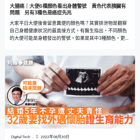
致兒童骨骼發育延後 此外，霍醫生還提到原來開著燈睡
大腸癌｜大便6種顏色看出身體警號 黃色代表胰臟有
覺，亦會導致兒童骨骼發育延後。由於褪黑激素有助孩子
問題 另有3種色是癌症先兆
進入深層睡眠，在日光或燈光照射情況下，褪黑激素會明
大家平日大便後會留意糞便的顏色嗎？其實排泄物是觀察
顯減少。
自己身體健康狀況的最直接方式。有醫生指出，不同顏色
的大便可能是身體發出的警號。如果是其中3種顏色，更可
能有患大腸癌等癌症的危機，絕對不能輕視。 台灣家庭科
醫生陳欣湄於節目《健康2.0》表示，糞便的組成來自3個
地方，分別是食物殘骸、腸胃道細胞的脫屑，以及胰液或
膽汁。如果以上其中一部分出現問題，糞便的顏色就會改
變。陳欣湄指，如果發現糞便為以下6種顏色，就要特別留
意，其中3種顏色更可能是癌症警號。 6種糞便顏色可能代
表的身體警號 1. 灰白色：胰臟癌、膽道阻塞 2. 黃色：胰臟
疾病、吃太油 3. 墨綠色：腸胃發炎、腹瀉 4. 黑色：上腸胃
道出血 5. 暗紅色：大腸、小腸腫瘤 6. 鮮紅色：直腸癌、痔
瘡 陳醫生解釋，當身體的胰液或膽汁出現阻塞，糞便就會
由原本的是棕色或棕黃色狀態，變得非常淺色，呈現灰白
色，有些人甚至會帶點黃色。而若果腸胃道出血，也會有
不同顏色變化。陳醫生以胃出血為例，當胃酸跟出血的鐵
Digital Tech
2022年08月30日