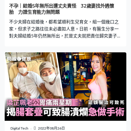
質混合時，會導致糞便顏色較深，出現像黑色或墨綠色狀
不孕｜結婚5年無所出遭丈夫責怪 32歲妻找外遇懷
態。至於下腸胃道出血，特別是大腸的位置，就會出現鮮
胎 力證生育能力無問題
紅色、暗紅色。 不過，陳醫生強調，糞便顏色只能當
不少夫婦在結婚後，都希望順利生兒育女，組一個幾口之
家，但求子之路往往未必盡如人意。日前，有醫生分享一
對夫婦結婚5年仍然無所出，於是丈夫就把責任歸究妻子身
上，結果妻子一氣之下決定外遇懷胎，力證自己生育能力
無問題。 找外遇懷胎證生育能力 據外國傳媒報導，馬來西
亞一名家庭醫生在Twitter「Dr_Ahmad_RZ」發文，表示接
獲有32歲孕婦要求墮胎，細問之下，才知這名孕婦因為與
丈夫結婚5年仍未曾懷孕，所以常遭指責。由於長期飽受壓
力，於是她一氣之下就瞞著丈夫外遇，隨便與男人發生關
係懷孕，藉此證明自己生育能力正常，而5年來，丈夫從未
做過身體檢查。 懷孕後要求墮胎 由於孕婦和胎兒的健康狀
況良好，所以並不合乎墮胎條件，最後孕婦被轉介會見輔
導員，以尋求其他解決方法。醫生希望以此為例，提醒所
有已婚夫婦，不要將不孕責任歸究其中一方，導致結果一
發不可收拾。 世衛：50%不孕因素來自男性 世衛估計，全
球有9％夫婦面對不孕問題，其中有50%是因為男性。台灣
Digital Tech
2022年08月26日