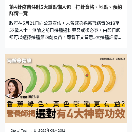
紛留言：「泥鯭這類下欄魚，體內滿布寄生蟲，也不曉得
第4針疫苗注射5大重點懶人包 打針資格、地點、預約
這樣是吃魚還是吃蟲」、「祝你好運！從前做過劏魚，只
詳情一覽
有泥鯭是成肚生蟲的」、「最多細菌及寄生蟲就係呢種
政府在5月21日向公眾宣佈，未曾感染過新冠病毒的18至
魚，不吃也罷！無謂冒險」。 食安
59歲人士，無論之前已接種過科興又或復必泰，由即日起
都可以選擇接種第四劑疫苗。即看下文留意5大接種詳情：
【1】接種類型 疫苗可預防疾病科學委員會主席劉宇隆
指，18至59歲人士可以打第四針，不過其保護力有限，只
能維持一至兩月，所以建議即將離港升學或旅遊，而當地
已經不需要戴口罩，但希望自己有更強保護力的人接種。
【2】接種資格 專家建議，在接種第三針六個月後，就可
以接種第四針。 【3】接種時間及預約方法 由5月26日上
午8時開始，就可透過2019冠狀病毒病疫苗接種計劃專題
網站預約接種。 【4】接種地點 為三歲或以上人士提供科
興疫苗的社區疫苗接種中心北角渣華道體育館 佐敦官涌
體育館沙田源禾路體育館觀塘創紀之城5期長沙灣香港紗廠
銅鑼灣香港中央圖書館（服務至五月三十一日） 為十二歲
或以上人士提供復必泰疫苗的社區疫苗接種中心西營盤中
山紀念公園體育館旺角界限街體育館西灣河體育館觀塘曉
Digital Tech
2022年08月20日