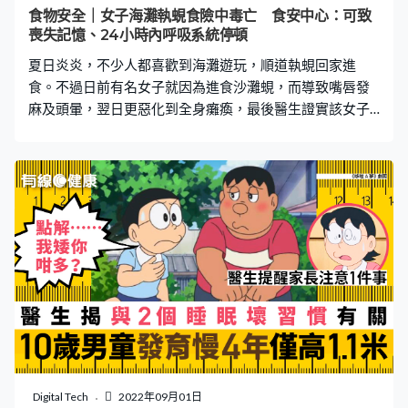
的蚊品種。 登革熱7大病徵 高燒 嚴重頭痛 眼窩後疼痛 肌肉
食物安全｜女子海灘執蜆食險中毒亡 食安中心：可致
及關節痛 噁心嘔吐 淋巴結腫脹 出疹 衞生署表示，有些人
喪失記憶、24小時內呼吸系統停頓
在感染登革熱病毒後，可以沒有明顯的病徵，或只
夏日炎炎，不少人都喜歡到海灘遊玩，順道執蜆回家進
食。不過日前有名女子就因為進食沙灘蜆，而導致嘴唇發
麻及頭暈，翌日更惡化到全身癱瘓，最後醫生證實該女子
患上「麻痺性貝毒」。食物安全中心（食安中心）早前曾
解構4個貝類中毒主要症狀，嚴重可致24小時內出現呼吸
系統停頓，即看下文。 食蜆半小時即嘴唇發麻、頭暈 根據
外媒報導，紐西蘭一名女子Kim Taia近日分享了自身食蜆中
毒經歷，表示在2014年到海灘遊玩時，見到岸上有三角斧
蜆，於是執回家用享用。但半小時後，她就感到嘴唇發
麻、頭暈、無法看清四周事物，Kim Taia形容感覺就像被人
注射了麻醉劑。雖然她試過求診，但醫生卻建議先行回家
觀察。 食蜆1天即全身麻痺、呼吸困難 翌日早上，Kim Taia
病情急速惡化，她感到全身麻痺、呼吸困難、無法說話，
需要緊急送院。醫生診治之際，想起Kim Taia昨日曾因食蜆
求診，便恍然大悟，發現她體內患有「麻痺性貝毒」
（Paralytic shellfish poison）。最後，Kim Taia住院一周
Digital Tech
2022年09月01日