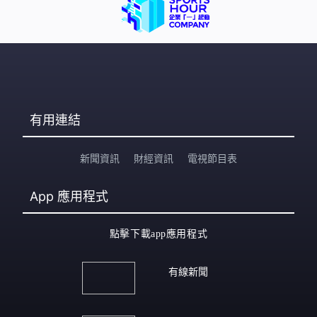
擔心若不治療，可能會導致失明。後來，鄺凱文獲處方美
國食藥局特別許可的抗病毒藥物「Tecovirimat」。在用藥
首天，其皮疹已停止蔓延，接下來
有用連結
新聞資訊
財經資訊
電視節目表
App
應用程式
點擊下載app應用程式
有線新聞