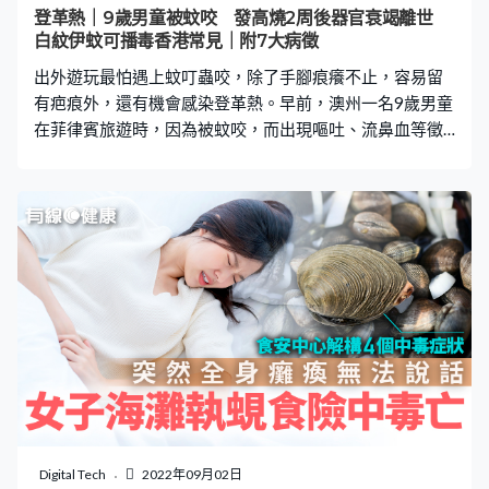
登革熱｜9歲男童被蚊咬 發高燒2周後器官衰竭離世
白紋伊蚊可播毒香港常見｜附7大病徵
出外遊玩最怕遇上蚊叮蟲咬，除了手腳痕癢不止，容易留
有疤痕外，還有機會感染登革熱。早前，澳州一名9歲男童
在菲律賓旅遊時，因為被蚊咬，而出現嘔吐、流鼻血等徵
狀，隨後經醫生確診為登革熱。2星期後，男童病情惡化，
器官衰竭，最終不幸離世。 高燒2周後 因器官衰竭離世
綜合外媒報道，澳洲一名9歲男童Glenn Pulgadas上月與家
人到菲律賓旅遊時，因為被蛟咬，而出現嘔吐、流鼻血等
病症，到院求診後，醫生確定Glenn感染登革熱，並立即把
他送到深切治療部接受治療。2星期後，Glenn病情惡化，
出現高燒、頭痛、胃痛、嘔吐和流鼻血，最後因器官衰竭
離世。 白紋伊蚊屬香港常見傳播品種 根據香港衞生署衞生
防護中心指出，登革熱是一種由登革熱病毒引起的急性傳
染病，病毒會經由蚊子叮咬傳播給人類，常見於熱帶及亞
熱帶地區，包括鄰近的多個東南亞國家。此病並不會經由
人與人之間傳播，近年在本港並未有發現主要傳播登革熱
的埃及伊蚊，但同樣可傳播登革熱的白紋伊蚊卻屬於常見
Digital Tech
2022年09月02日