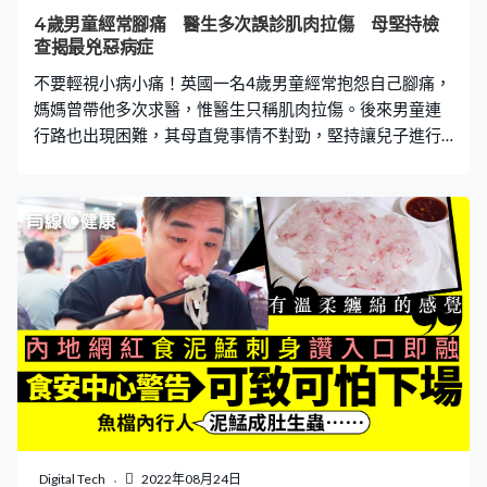
治可致命 根據醫管局資料顯示，腸套疊是指一段腸道套進
4歲男童經常腳痛 醫生多次誤診肌肉拉傷 母堅持檢
另一段腸道，常見於嬰兒和幼童，約有 75%發生於零至兩
查揭最兇惡病症
歲兒童身上，其中以5至9個月大幼兒的病發率最
不要輕視小病小痛！英國一名4歲男童經常抱怨自己腳痛，
媽媽曾帶他多次求醫，惟醫生只稱肌肉拉傷。後來男童連
行路也出現困難，其母直覺事情不對勁，堅持讓兒子進行
詳細檢查，最後發現患上癌症，一種名為兒童神經母細胞
腫瘤，而且已到第4期。 4歲童腳痛 難以走路 根據《每日
星報》報道，4歲男童休伊（Huey Stairs）曾多次向媽媽透
露自己雙腳感到痛楚，但屢次求醫都被診斷為肌肉拉傷，
並無大礙。休伊的情況不但未見好轉，更開始行動緩慢，
甚至不能正常走路。36歲的媽媽認為兒子並非肌肉拉傷如
此簡單，直覺「兒子可能遭遇到嚴重的麻煩」。 驚揭患癌
第4期 於是媽媽再次帶兒子求醫，今次媽媽拒絕離開醫
院，並要求院方為兒子進行詳細的全身檢查，最終揭發兒
子患上兒童神經母細胞腫瘤，並已達到癌症第四期。醫生
認為休伊的癌症初發於腎臟，並已擴散到他的淋巴結和骨
骼，估計最少要接受18個月的抗癌治療，過程相當艱辛。
休伊媽媽為此感到十分心痛，同時亦藉此以自身經歷向各
Digital Tech
2022年08月24日