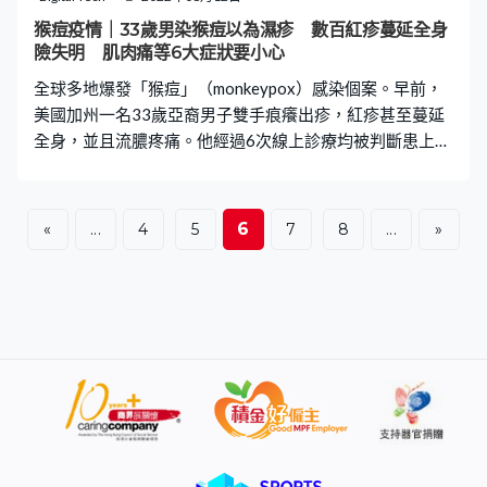
癌是本港第2號癌症殺手。大多數是由一粒細小的瘜肉開始
猴痘疫情｜33歲男染猴痘以為濕疹 數百紅疹蔓延全身
形成，有些會慢慢演變為癌症，這種變化可以歷時10年或
險失明 肌肉痛等6大症狀要小心
以上。 大腸癌3大風險因素 1. 飲食中的纖維含量不足 2. 進
全球多地爆發「猴痘」（monkeypox）感染個案。早前，
食大量紅肉和
美國加州一名33歲亞裔男子雙手痕癢出疹，紅疹甚至蔓延
全身，並且流膿疼痛。他經過6次線上診療均被判斷患上濕
疹，後來才被加州大學舊金山分校傳染病學專家診斷感染
猴痘。 紅疹迅速蔓延全身 綜合外國媒體報道，現居美國加
州的33歲亞裔男子鄺凱文（Kevin Kwong），今年6月底從
6
«
...
4
5
7
8
...
»
紐約返回加州兩天後，雙手莫名痕癢出紅疹，更不時在睡
夢中痛醒。起初他以為自己患上濕疹，未料情況突然迅速
惡化，紅疹開始擴散至臉上、手肘、手臂及腳踝，甚至更
出現流膿。 多次求醫 被誤判為濕疹 鄺凱文接受了6次線上
診療，又曾撥打一次護士熱線電話，並去過一次緊急護理
診所和兩次急診室，均被診斷為患上濕疹。直到7月初，獲
加州大學舊金山分校傳染病學專家陳子平（Peter Chin-
Hong）診斷，鄺凱文才被診斷患上猴痘。 皮疹接近眼睛險
失明 陳子平為鄺凱文進行治療，並表示鄺凱文患病嚴重程
度已排在同類病人的前5%，而且皮疹靠近鄺凱文的眼睛，