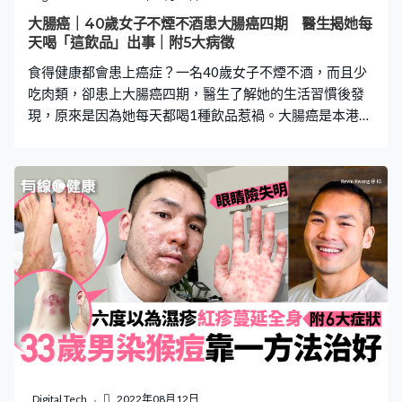
香蕉選哪個顏色最理想？ 簡鈺樺建議，大家可選些不太
大腸癌｜40歲女子不煙不酒患大腸癌四期 醫生揭她每
生、不太熟的香蕉來吃，因為既好吃，亦能吸收抗性澱
天喝「這飲品」出事｜附5大病徵
粉；將生、熟香蕉交替吃，也是另一種不錯食用方法。 對
食得健康都會患上癌症？一名40歲女子不煙不酒，而且少
於香蕉的食用分量，簡鈺樺指，每日
吃肉類，卻患上大腸癌四期，醫生了解她的生活習慣後發
現，原來是因為她每天都喝1種飲品惹禍。大腸癌是本港第
2號癌症殺手，衛生署亦有列出一些可能致癌的因素及病
徵，大家切勿掉以輕心。 不煙不酒卻患大腸癌 台灣中山醫
院家醫科醫生陳欣湄在節目《健康2.0》中分享病例，表示
有一名40歲微胖的女性患者，平日不煙不酒，亦少吃紅
肉、加工食品，但每天都會喝1至2杯手搖飲品，結果患上
大腸癌四期。 陳欣湄指出，有研究顯示，大量攝取精製
糖，容易令身體血糖上升，長期會產生胰島素阻抗，而胰
島素阻抗已證實與癌症有關聯性。另外，經常進食高糖製
品會使脂肪堆積，導致身體慢性發炎，而身體慢性發炎同
樣與癌症相關。 陳欣湄提醒，購買手搖飲品時，應將原本
習慣的甜度減兩成，例如全糖變成八分糖、八分糖變成半
糖等，慢慢適應這個過程，有助減少糖分引致身體其他併
發症的風險。 本港第2號癌症殺手 根據衛生署資料，大腸
Digital Tech
2022年08月12日