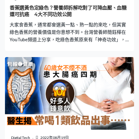
光街體育館荔枝角公園體育館元朗體育館葵涌林士德體育
香蕉選黃色定綠色？營養師拆解吃對了可降血壓、血糖
館港鐵青衣站沙田香港中文大學醫院（不設「即日籌」）
還可抗癌 4大不同功效公開
銅鑼灣禮頓中心衛星社區疫苗接種中心（不設「即日
大家食香蕉，通常都會選黃一點、熟一點的來吃，但其實
籌」）薄扶林香港大
綠色香蕉的營養價值是你意想不到。台灣營養師簡鈺樺在
YouTube頻道上分享，吃綠色香蕉原來有「神奇功效」，
不但有然降低血糖，只要吃對了還可抗癌。香蕉要怎樣吃
才健康？黃色香蕉又有什麼營養？看看營養師拆解吧！ 綠
色香蕉保持腸道健康 簡鈺樺指，綠色香蕉含有性澱粉，當
人體吸收後，並無法像其他食物一樣被消化酵素分解，而
它會發酵成短鏈脂肪酸。短鏈脂肪酸是腸道中益生菌生長
的食物來源，因此綠色香蕉有助保持腸道健康，甚至有研
究指出能降低大腸癌風險。如果要控制升糖指數，簡鈺樺
建議選較綠的香蕉，一來綠色香蕉有助降低血糖，二來它
的轉化糖較少。 黃色香蕉助控制血壓 香蕉成熟程度增加，
代表抗性澱粉含量也隨之下降，並轉化成糖分。那麼你會
問，黃色香蕉減少了抗性澱粉，也就沒有營養了嗎？簡鈺
樺的答案是No！她指，黃色香蕉含多種豐富營養，當中的
鉀可控制血壓；另外，當中的色氨酸亦可幫助放鬆情緒。
Digital Tech
2022年08月19日