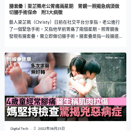
婦產科醫生陳保仁表示，有一對30多歲夫婦因為婚後2年
腸套疊｜梁芷珮老公胃痛兩星期 胃鏡一照揭急病須做
仍未懷孕，於是到診求助，隨後發現妻子的輸卵管、卵巢
切腸手術保命 附3大病徵
等功能一切正常，丈夫卻一直不肯做檢查，甚至強調之前
藝人梁芷珮（Christy）日前在社交平台分享指，老公進行
幾任
了一個緊急手術，又指他早前胃痛了兩個星期，照胃鏡後
發現有腸套疊，需立即做切腸手術。腸套疊是指一段腸道
套進另一段腸道，屬於急症，必須及早診治。 胃痛兩星期
揭腸套疊 Christy昨日（25日）在社交平台上載一張與老公
Kenneth在醫院的合照，當中寫道老公突然要進行緊急的切
腸手術，並憶述當時的情況：「老公胃痛咗兩個禮拜，前
日醫生安排佢照腸胃鏡時發現佢有腸套疊，所以要立即做
手術，遲發現有機會另（令）腸潰爛，可以好危險。」並
指幸好及早發現，否則「去到澳洲先出事就好麻煩」。 老
公突然做手術 坦言不知所措 Christy同時亦多謝醫生和護士
的照顧，又坦言面對如此情況，感到不知所措：「突然一
個咁大嘅手術，嗰一刻真係好不知所措，亦都比我感受
到，冇嘢比老公更重要。」Christy透露老公情況已有好
轉，醫生表示可以讓他嘗試飲用流質食物，自己亦鬆了一
口氣，相信老公很快康復。 腸套疊屬兒科常見病 延誤醫
Digital Tech
2022年08月25日