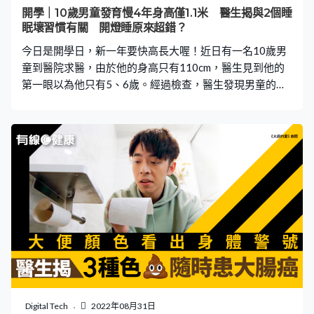
才順利康復。 食安中心：可致24小時內呼吸系統停頓 食安
開學｜10歲男童發育慢4年身高僅1.1米 醫生揭與2個睡
中心曾指出貝類是濾食性生物，容易攝取水中的毒藻，所
眠壞習慣有關 開燈睡原來超錯？
以進食受藻
今日是開學日，新一年要快高長大喔！近日有一名10歲男
童到醫院求醫，由於他的身高只有110cm，醫生見到他的
第一眼以為他只有5、6歲。經過檢查，醫生發現男童的骨
頭年齡（骨齡）發育比正常同齡孩子慢了4年，而原因竟與
2個睡眠壞習慣有關？一起看看醫生怎麼說吧。 發育慢4年
10歲僅高110cm 近日，鄭州大學第一附屬醫院接收了一名
10歲的小男孩，醫生第一眼見到他的身高只有110cm左
右，還以為男童只有5、6歲。經過檢查竟發現這名孩子的
骨齡發育比正常的小孩子慢了足足4年。醫院的兒童重症監
護病房主治醫生霍玉峰展示了2張圖片，可以看到男童骨質
密度明顯比其他10歲小朋友的低很多，骨頭與骨頭之間相
對疏鬆。 晚睡－褪黑激素分泌減少 霍醫生表示造成男童發
育較正常慢的原因，是2個睡覺時的壞習慣。第一個是晚
睡。霍醫生說：「現今社會，很多孩子在大人的影響下，
變得越來越晚睡。周而復始，養成晚睡的習慣，使褪黑激
素分泌減少，將嚴重影響孩子的發育成長。」 開燈睡覺－
Digital Tech
2022年08月31日