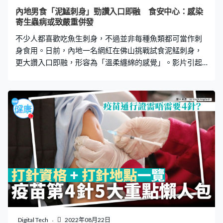
位父母呼籲，「如果你覺得孩子有甚麼不對勁的地方，就
內地男食「泥鯭刺身」勁讚入口即融 食安中心：感染
努力去找出原因吧！我本來都可以以為他只是肌肉拉傷而
寄生蟲病或致嚴重併發
放棄。」 神經母細胞瘤症狀 據本港兒童癌病基金資料顯
不少人都喜歡吃魚生刺身，不過並非每種魚類都可當作刺
示，神經母細胞瘤是
身食用。日前，內地一名網紅在佛山挑戰試食泥鯭刺身，
更大讚入口即融，形容為「溫柔纏綿的感覺」。影片引起
網民迴響，不少人為此感到震驚，並擔心會有寄生蟲。 網
紅挑戰食泥猛刺身 內地網紅大秋在YouTube頻道「品城
記」中，上載一段題為「泥猛刺身和普通魚生有甚麼不一
樣，在這裡火到不預定就吃不到？」的影片。他前往佛山
一間中式餐廳，並指該店近期爆紅，其泥鯭刺身十分受歡
迎。從片段可見，餐廳的員工首先將已起骨的泥鯭魚肉切
成絲狀，並配上洋蔥、花生、蒜頭、香油及豉油等配料。
大讚入口即化：很溫柔纏綿的感覺 大秋夾起泥鯭刺身試
食，大讚入口即化，形容口感「軟糯，甚至有啲綿嘅感
覺」、「意識形態上呢款魚生入口即化」、「佢冇好多魚
生嗰種爽口，清脆俐落，但有的是很溫柔纏綿的感覺」。
而這碟約2.6斤泥鯭刺身，要價143元人民幣（約164元港
元）。 網民吃驚：祝你好運！ 不少網民對此感到震驚，紛
Digital Tech
2022年08月22日