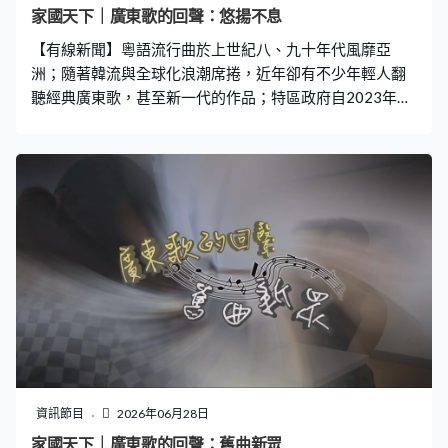
家國天下｜廣東歌的回聲：悠揚不息
【有線新聞】粵語流行曲於上世紀八、九十年代風靡亞
洲；隨著韓流與全球化浪潮席捲，近年卻有不少年輕人翻
聽經典廣東歌，甚至新一代的作品；特區政府自2023年亦
籌辦「香港流行文化節」，舉行多場音樂會等活動，展示
香港流行文化的傳承、流轉、融和與突破。本節目一連兩
集走進校園與音樂表演等現場，從流行文化、粵樂歷史、
中國文學等角度分析香港粵語流行曲的當代意義。 承接上
集，今集追溯粵語流行曲隨社會的發展，包括融合中西演
繹出香港的特色元素，並重新思考其在今日中國與世界格
局中的文化位置。 第二節繼續為發展局文物保育專員梁子
琪，分享歷史建築保育的推廣工作。
資訊節目
2026年06月28日
家國天下｜廣東歌的回聲：舊曲新眾