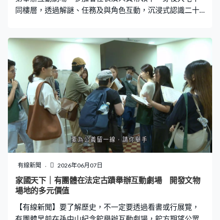
同樓層，透過解謎、任務及與角色互動，沉浸式認識二十
世紀初香港的歷史背景與中華文化。有參加者表示，這種
親身體驗比傳統展覽更深刻；劇團認為，實景演出有助參
加者感受歷史氛圍；館方期望，跨界合作能吸引更多公眾
從多角度欣賞博物館的內涵，在互動中帶走新知識，讓歷
史古蹟成為學習文化的多元空間。 本集第二節訪問香港旅
遊業議會主席譚光舜，分享香港山東考察團所得的成果，
以至沉浸式互動體驗對香港未來旅遊業發展的幫助。
有線新聞
2026年06月07日
家國天下｜有團體在法定古蹟舉辦互動劇場 開發文物
場地的多元價值
【有線新聞】要了解歷史，不一定要透過看書或行展覽，
有團體早前在孫中山紀念館舉辦互動劇場，館方期望公眾