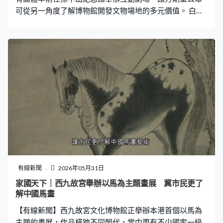
可從另一角度了解博物館開發文物場地的多元價值。 白小
姐：「因為印象中的博物館好像只是看展品，這次來到這
裡可以好像跟一個活生生的人物在對話，感覺上你和這個
博物館的連結更多。」白小姐這天參加了在孫中山紀念館
舉辦的互動劇場，在劇場表演者的帶領下遊覽整個紀念
館。 白小姐：「我覺得會比起展覽或者只是自己看更加印
象深刻，因為始終你曾經是參與過在這個故事中，你自己
就設身處地與角色對話或者收集證據的時候，就會更加去
投入了解這些歷史。」 劇場故事以大約20世紀初的歷史背
景改編，活動創辦人Terry認為在古蹟實景舉辦互動劇場相
比舞台式的搭景，能夠令參加者更沉浸地了解當時的歷史
背景。遊子劇團創意總監林承禧：「我們其實挺喜歡在一
些實景的環境做一些互動的劇場，特別是我們頗喜歡在一
些古蹟或者稱為法定古蹟中做一些沉浸式劇場，原因就是
有線新聞
2026年05月31日
很多時候你在舞台感受到的，即是我們可能會有一些豐富
家國天下｜西九故宮舉辦以馬為主題畫展 冀市民更了
的搭景，但也和你在實景真的親身感受那個地方的背景、
解中國馬畫
那個地方給你的感受很不同。」 孫中山紀念館館址位於半
【有線新聞】西九故宮文化博物館正舉辦本港首個以馬為
山的甘棠第法定古蹟，項目以綜合古典風
主題的畫展，作品橫跨不同朝代，當中更有不少國家一級