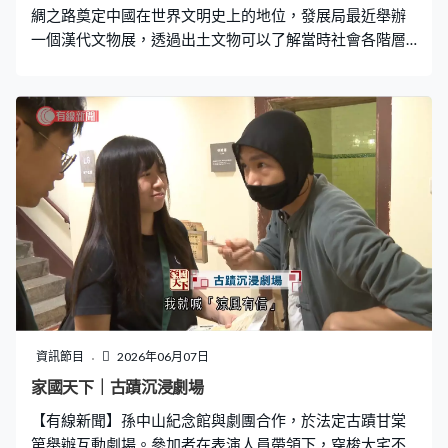
綢之路奠定中國在世界文明史上的地位，發展局最近舉辦
一個漢代文物展，透過出土文物可以了解當時社會各階層
的生活狀況。 發展局文物保育專員梁子琪：「漢代被譽為
中國歷史上首個盛世，對後世的影響很深遠，時至今日，
漢人、漢服和漢文化的稱謂皆源於漢代。」 要了解漢代社
會的生活狀況，可以從衣、食、住、行，四方面的文物著
手，例如這件在湖南長沙出土的絲綿袍。古物古蹟辦事處
館長吳國樑：「這件衣服以絹面用朱紅、金黃、土黃和綠
色為主，4種顏色的絲線繡成圖案，好像卷曲的祥雲在樹上
的枝葉般伸展。另外也會看到這件衣服是右衽的，就是由
左邊覆去右邊，對於我們了解漢代的衣飾十分重要。」 所
謂民以食為天，從這份記錄陪葬物品的食物遣冊竹簡得
知，漢代貴族會進食牛、羊、鹿、兔等肉類，烹煮方法有
火烤、煙燻、油炸、水煮和風乾等，從這件用來加熱醬汁
的展品可以知道漢代人進食的方式。古物古蹟辦事處一級
資訊節目
2026年06月07日
助理館長李偉德：「當時漢代依然都是席地而坐，他們飲
家國天下｜古蹟沉浸劇場
宴時是自己一人一張桌子坐在地上，配備一個染爐，染爐
【有線新聞】孫中山紀念館與劇團合作，於法定古蹟甘棠
是有加熱功能，可以將醬汁加熱。而中間是爐身部分，底
第舉辦互動劇場。參加者在表演人員帶領下，穿梭大宅不
下有托盤，承載跌下來的碳火等。」 在住方面，