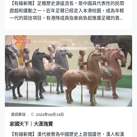
【有線新聞】足毽歷史源遠流長，是中國具代表性的民間
遊戲和運動之一。近年足毽已經走入本港校園，成為年輕
一代的競技項目，有港隊成員指會肩負起推廣足毽的責
任。 「剛才比賽的高點進攻可以保留，對面在用雙人封網
是比較高。」香港足毽隊教練劉浩勤：「足毽是由蹴鞠演
變而成，已經有幾千年的歷史，不同朝代也有文獻和記
載，都有不同人會在民間有足毽的踢法和玩法。去到近代
中國開始建立了隔網比賽這件事，去到80年代，把這個運
動引入香港，我們就發展網毽的練習。」 劉浩勤已經執教
足毽超過10年，亦是前港隊成員。足毽分為圍毽、花式足
毽和網毽，目前港隊主攻網毽。劉教練指最進階的技術就
是「踩毽」和「掛毽」，「『踩毽』就是把毽子進攻到對
面。另外就是『掛毽』，好像足球倒掛金鉤的方式，把毽
子倒掛到對面場地。防守我們也好像排球這樣，會做一些
封網的動作，但是我們不可以用雙手，我們必須用身軀或
頭部把毽子攔截。」 Quiency小四已經加入青苗隊，早前
資訊節目
2026年06月14日
在學界足毽比賽，以速度和技術在羽毛球場地隔網對決。
家國天下｜大漢瑰寶
中三學生Quiency：「一開始是見到這個運動，未聽過很有
【有線新聞】漢代被譽為中國歷史上首個盛世，漢人和漢
挑戰性，這樣就想試試，一試就試了差不多六七年。」 為