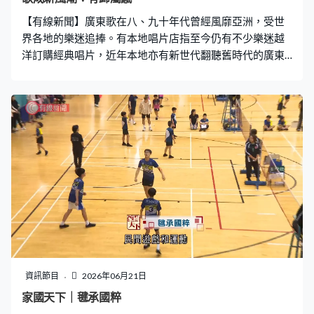
【有線新聞】廣東歌在八、九十年代曾經風靡亞洲，受世
界各地的樂迷追捧。有本地唱片店指至今仍有不少樂迷越
洋訂購經典唱片，近年本地亦有新世代翻聽舊時代的廣東
歌，除了懷舊亦在當中尋找歸屬感。 這間唱片店有售不同
年代的廣東歌作品，店主指近年不時也有來自世界各地的
樂迷越洋訂購特定版本的唱片，甚至專程飛來香港尋寶。
唱片店東主Kenny：「本身廣東歌是很受歡迎的，加上他
們可能小時候沒有購買或者搬屋或裝修清理了或者移民，
現在很多人都繼續聽歌，他們會買回來聽或用來收藏，樂
迷用來留念都有。廣東歌始終也是在香港買回去，變相來
說反而有優勢，對香港我們這些店舖來說。」 有研究香港
音樂史多年的學者指，現時琅琅上口的廣東歌，前身可以
追溯到近100年前將中樂、西樂共冶一爐的粵樂。當時在
1920年代，粵樂甚至傳播到東南亞等地，不少廣東華僑也
在當地的華社傳唱粵語曲。港大專業進修學院保良局何鴻
燊社區書院助理講師連家駿：「他們的想法就覺得凡是中
資訊節目
2026年06月21日
國的東西我們都會取過來，我想廣東音樂在角色裏也是重
家國天下｜毽承國粹
要的，因為音樂某程度上是在連繫，是有些心理上是在連