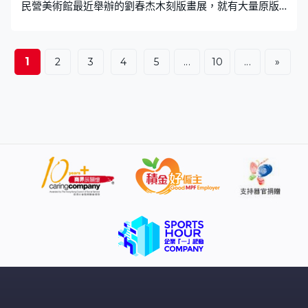
民營美術館最近舉辦的劉春杰木刻版畫展，就有大量原版
展出。 當代版畫藝術家劉春杰在黑龍江成長，1980年代中
開始創作木刻版畫，被稱為第三代北大荒版畫家，但他的
作品並沒有早期北大荒版畫中常見的勞動生產和大色塊，
1
2
3
4
5
...
10
...
»
而是人與動植物之間和諧共處、富有詩意的畫面，以及細
碎的線條。美術館形容劉春杰有很高的雕刻造詣，他的原
版可以作為雕刻作品來欣賞。 本集第二節訪問港區全國人
大代表兼立法會議員朱立威，談談內地和特區政府需要制
訂更加便利港人北上安老的政策。