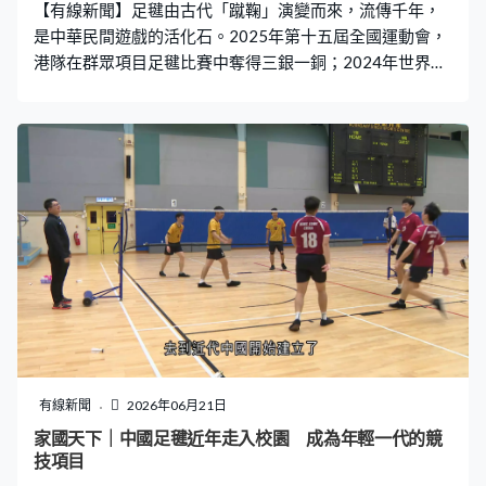
【有線新聞】足毽由古代「蹴鞠」演變而來，流傳千年，
繫整個文化或者整個根，而當時的人就是透過這件事去連
是中華民間遊戲的活化石。2025年第十五屆全國運動會，
繫。」 連家駿：「你們七十年代（歌曲
港隊在群眾項目足毽比賽中奪得三銀一銅；2024年世界錦
標賽亦獲兩面銀牌。足毽正透過一代代香港人傳承國粹，
連接香港與國家的體育血脈。 本集第二節訪問公民教育委
員會主席蔡德昇，了解公民教育近年的發展，以及與愛國
主義教育的區別。
有線新聞
2026年06月21日
家國天下｜中國足毽近年走入校園 成為年輕一代的競
技項目