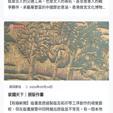
既是古人的交通工具，也是文人的寄託、甚至是軍人的戰
爭夥伴，承載著豐富的中國歷史意涵。香港故宮文化博物
館舉辦的大型繪畫展，分四期展出故宮博物院76幅，關於
古今中外馬的珍藏，當中15幅屬國家一級文物。展覽一共
有四期，每個展期歷時約三個月。第一期呈現了宮廷、邊
疆、山水園林及中西藝術互動四個單元，讓市民一窺歷代
畫家筆下馬的神采。 本集第二節訪問港區全國人大代表兼
立法會議員朱立威，談談遊艇經濟在本港的現況和未來，
以及如何更好融入和服務國家發展大局。
資訊節目
2026年05月24日
家國天下｜原版作畫
【有線新聞】版畫是透過製版及拓印等工序創作的視覺藝
術，但在版畫展覽中同時展出原版並不常見。有一間本地