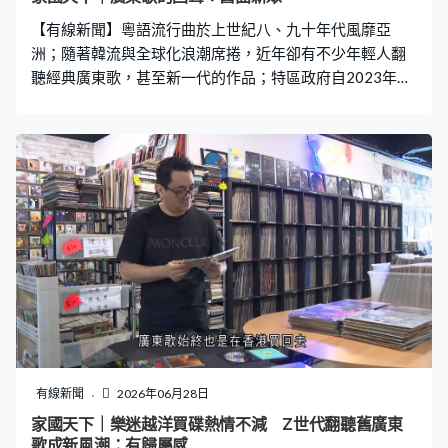
【有線新聞】粵語流行曲於上世紀八、九十年代風靡亞
洲；隨著韓流與全球化浪潮席捲，近年卻有不少年輕人翻
聽經典廣東歌，甚至新一代的作品；特區政府自2023年亦
籌辦「香港流行文化節」，舉行多場音樂會等活動，展示
香港流行文化的傳承、流轉、融和與突破。本節目一連兩
集走進校園與音樂表演等現場，從流行文化、粵樂歷史、
中國文學等角度分析香港粵語流行曲的當代意義。 今集我
們請來Z世代的聽眾分享聽歌的心聲，從他們翻聽廣東歌，
看背後的社會脈絡與情感追尋，亦看粵語流行曲與嶺南粵
樂的歷史背景，以及現今粵語流行歌詞的中國文學養分。
第二節訪問發展局文物保育專員梁子琪分享歷史建築保育
的工作。
有線新聞
2026年06月28日
家國天下｜樂迷越洋買碟熱情不減 Z世代翻聽舊廣東
歌成新風潮：有歸屬感