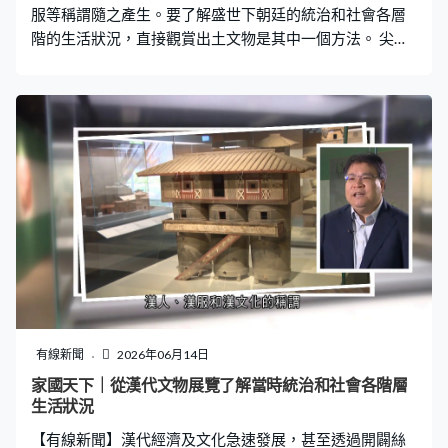
服等稱謂隨之產生。要了解盛世下朝廷的統治和社會各層
這場比賽擔任裁判的黃康程已經
階的生活狀況，直接觀賞出土文物是其中一個方法。 尖沙
咀文物探知館正舉行漢代文物展， 展品中有朝廷發出的竹
簡文件、宮殿屋頂上文字瓦當。與衣、食、住、行相關
的，有在王侯貴族墓葬出土的絲綿袍、繪有狸貓紋的漆器
食具、多層高陶倉樓和銅車馬俑儀隊等。 展品中也有本地
出土的漢五銖錢、溫酒尊和陶屋，反映出香港在漢代與中
原文化的關連。 第二節訪問和富社會企業執行總監蔡德
昇，分享他們今年舉辦的青年內地交流團的況情。
有線新聞
2026年06月14日
家國天下｜從漢代文物展覽了解當時統治和社會各階層
生活狀況
【有線新聞】漢代經濟及文化急速發展，甚至透過開闢絲