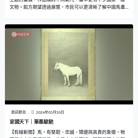
文物。館方期望透過展覽，市民可以更清晰了解中國馬畫
藝術。 故宮博物院常務副院長婁瑋：「馬在十二生肖當
中，是特別受歡迎的。它在中國傳統文化當中被賦予了很
多積極向上的意象，譬如矯健、忠誠、奮發向上、力量等
等的這些因素，所以在中國歷代的藝術作品當中，它呈現
的也是非常多的。」 在香港故宮文化博物館的這個展覽，
正展出由元代至20世紀的馬畫珍品。這幅《弘曆挾矢圖》
高近2.6米，融合了歐洲和中國畫家的元素創作，是展覽其
中一件重點展品。香港故宮文化博物館副研究員蔣方亭：
「因為我們可以看到這個畫中，馬和人物它其實是用偏向
於歐洲的、非常寫實的技法繪畫的，那它的畫家就應該是
郎世寧。而山水背景確實有當時供職於宮廷的中國畫家畫
的，所以說，這幅畫就很好的體現了歐洲和中國畫家的一
個創作的一個融合。」 這幅是國家一級文物《三駿圖》，
設色濃麗沉厚，描繪外國使臣向中國皇帝進貢名馬的場
資訊節目
2026年05月30日
景。蔣方亭：「因為在元代的時候，畫家可能不一定親眼
家國天下｜筆墨駿馳
見到拂朗國獻馬的場景，所以說他在描述這件事情的時候
【有線新聞】馬，有堅韌、忠誠、矯健與高貴的象徵，牠
是融入了自己的藝術想像的。」 這幅《昭君出