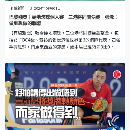
有線新聞
2024年09月01日
巴黎殘奧｜硬地滾球個人賽 三港將同闖決賽 張沅：
做到想做的戰術
【有線新聞】轉看硬地滾球，三位港將同樣坐銀望金。 包
括女子BC4級、紫衫的張沅這位世界第3的港隊代表，四強
手握紅球，鬥馬來西亞的莎廉，頭兩局已經領先3比0，隊
友梁育榮都有到場支持。張沅愈戰愈勇，令對方完全沒有
還擊之力，之後兩局再取4分，結果大勝7比0，首戰殘奧
就打入決賽，會與國家隊的林細妹爭金牌。張沅：「我覺
得這是至今打得最好的一場比賽，因為知道對手是力量型
的選手，所以著重在貼近球方面，遮到她的線道，結果顯
示我做到想做的戰術。」 女子BC3級的何宛淇四強鬥南韓
的姜順喜，頭兩局1比1平手。這位港隊代表之後兩局拿到
3分，結果贏4比1，首次打入決賽，會對澳洲的莉臣。男
子BC1級的龍子健，同樣穩奪獎牌，四強以4比3淘汰印尼
球手，決賽對手是南韓的鄭盛俊。