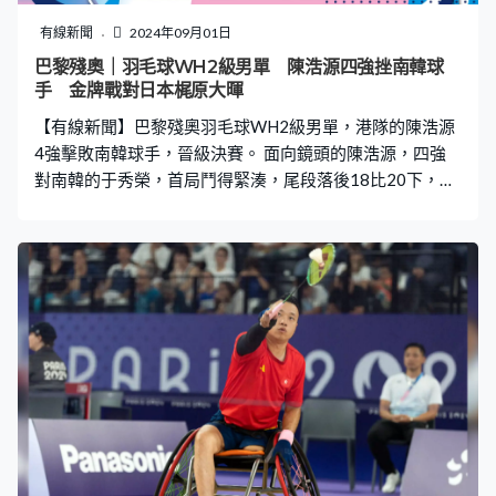
有線新聞
2024年09月01日
巴黎殘奧｜羽毛球WH2級男單 陳浩源四強挫南韓球
手 金牌戰對日本梶原大暉
【有線新聞】巴黎殘奧羽毛球WH2級男單，港隊的陳浩源
4強擊敗南韓球手，晉級決賽。 面向鏡頭的陳浩源，四強
對南韓的于秀榮，首局鬥得緊湊，尾段落後18比20下，憑
著豐富的經驗及耐性，連救兩個局分，這分逼到對方打出
界。39歲鬥21歲，這位港隊代表沉著應戰，「刁時」贏23
比21，先贏一局。氣勢如虹的陳浩源第二局愈打愈順，這
分打中對手，隨即上前表達歉意。 3年前東京殘奧摘銅，
「掛拍」前最後一項國際賽，陳浩源早前說想轉一轉獎牌
顏色。大比數再贏21比10，局數2比0勝出，都流下男兒
淚，決賽對上屆金牌得主日本的梶原大暉。陳浩源：「我
很怕做一位講得出做不到的運動員，我賽前希望站上頒獎
台，希望轉獎牌的顏色，現在做到了。希望大家覺得陳浩
源是一位講得出做得到的運動員。我想跟梶原大暉說，我
做到承諾，我們有勾手指，承諾決賽會相遇，我一定會好