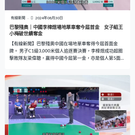
有線新聞
2024年08月30日
巴黎殘奧｜中國李樟煜場地單車奪今屆首金 女子組王
小梅破世績奪金
【有線新聞】巴黎殘奧中國在場地單車奪得今屆首面金
牌。 男子C1級3,000米個人追逐賽決賽，李樟煜成功超圈
擊敗隊友梁偉聰，贏得中國今屆第一金，亦是個人第5面殘
奧金牌。女子C1-3級3,000米個人追逐賽，中國的王小梅
就破世績奪金。