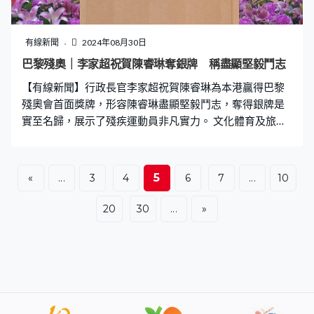
有線新聞
2024年08月30日
巴黎殘奧｜李家超祝賀陳睿琳奪銀牌 稱盡顯堅毅鬥志
【有線新聞】行政長官李家超祝賀陳睿琳為本港贏得巴黎
殘奧會首面獎牌，形容陳睿琳盡顯堅毅鬥志，奪得銀牌是
實至名歸，展示了殘疾運動員非凡實力。 文化體育及旅遊
局局長楊潤雄形容陳睿琳表現出色，充分展現了超凡實
力，祝願她在之後的比賽，繼續取得佳績。 行政會議非官
守議員亦有祝賀，又說他們會全力支持政府推動展能體育
5
«
...
3
4
6
7
...
10
發展，讓殘疾人士通過體育運動發揮所長。
20
30
...
»