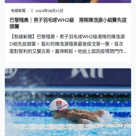
有線新聞
2024年08月31日
巴黎殘奧｜男子羽毛球WH2級 港隊陳浩源小組賽先拔
頭籌
【有線新聞】巴黎殘奧，男子羽毛球WH2級港隊的陳浩源
D組先拔頭籌。 藍衫的陳浩源殘奧最後探戈第一擊，首次
面對智利的艾蘭古斯，贏得輕鬆。他說上屆因疫情閉門作
賽，今屆有很多觀眾入場支持，家人亦有到巴黎觀賽，心
情興奮。首局拋離12比1下，先贏21比10。 12位球手分4
組，每組首名直接晉身4強，上屆羽毛球首次成為正式項目
就奪銅，陳浩源希望今屆獎牌能轉顏色。這位二號種子第2
局大贏21比8，直落兩局贏波，下場對馬來西亞的路蘭，
他說場地需要時間適應。 陳浩源：「（發揮）屬於好，我
想大家都很苦惱，無論前一日朱文佳還是這日，大家都很
苦惱風。大家明顯見到羽毛球風特別大，大家都要打得特
別小心翼翼，不可胡亂出球，所以在這麼興奮的情況下要
盡量控制好自己。」