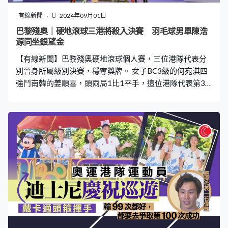
好休息、展現最好的狀態，希望最後一場國際賽事，讓大
家看到一名香港最好的輪椅羽毛球運動員。」
有線新聞
2024年09月01日
巴黎殘奧｜硬地滾球三港將殺入決賽 羽毛球男單陳浩
源同坐銀望金
【有線新聞】巴黎殘奧硬地滾球個人賽，三位港隊代表分
別晉身所屬級別決賽，穩奪獎牌。 女子BC3級的何宛淇四
強鬥南韓的姜順喜，頭兩局1比1平手，這位港隊代表第3
局連取兩分拉開，結果贏4比1，首次打入決賽，會對澳洲
的莉臣。同樣坐銀望金的還有女子BC4級的張沅，首戰殘
奧就入決賽，四強7比0大勝馬來西亞的莎廉，會與國家隊
的林細妹爭金牌。男子BC1級的龍子健同樣穩奪獎牌，四
強以4比3淘汰印尼球手，決賽對手是南韓的鄭盛俊。 羽毛
球WH2級男單，陳浩源同樣坐銀望金。這位39歲港隊代表
四強對南韓的于秀榮，首局「刁時」贏23比21，第二局輕
鬆大勝21比10，局數2比0勝出，決賽對手是日本的梶原大
暉。