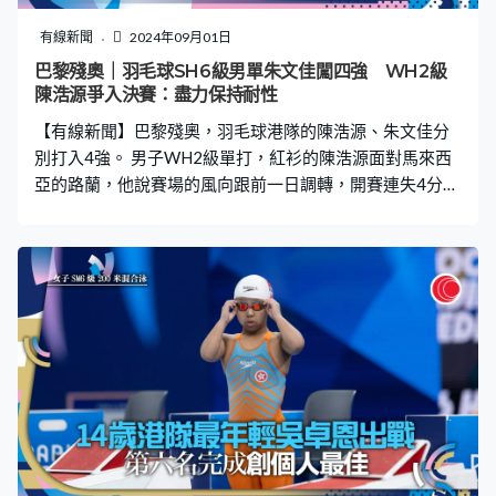
有線新聞
2024年09月01日
巴黎殘奧｜羽毛球SH6級男單朱文佳闖四強 WH2級
陳浩源爭入決賽：盡力保持耐性
【有線新聞】巴黎殘奧，羽毛球港隊的陳浩源、朱文佳分
別打入4強。 男子WH2級單打，紅衫的陳浩源面對馬來西
亞的路蘭，他說賽場的風向跟前一日調轉，開賽連失4分，
但陳浩源很快適應，這下吊後場得手。過去8次交手都贏，
上屆殘奧銅牌得主陳浩源最多領先10分下，連贏兩局21比
11。D組兩連勝出線，四強會對南韓的于秀榮。陳浩源：
「希望做到部署，盡力保持耐性，將時間拉長，令他多點
失誤。」 SH6級單打，藍衫的朱文佳亦晉級，A組第三場對
印尼的蘇漢贏21比13、21比13。三連勝下，這位頭號種
子直入四強。