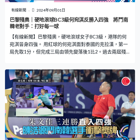
過程，當中會得著很多東西。」被問到退役問題，石偉雄
說要等待醫療報告結果，再作下一步打算。 今次三位贏得
有線新聞
2024年09月01日
獎牌運動員沒現身，劍擊的江旻憓因私事缺席，另一位劍
巴黎殘奧｜硬地滾球BC3級何宛淇反勝入四強 將鬥南
擊代表張家朗及游泳的何詩蓓不在香港，未能出席。
韓老對手：打好每一球
【有線新聞】巴黎殘奧，硬地滾球女子BC3級，港隊的何
宛淇晉身四強。 用紅球的何宛淇面對泰國的克拉漢，第一
局先取1分，但完成三局由領先變落後1比2。過去兩屆殘
奧個人賽未試過突破八強，何宛淇贏得驚險，將紅球緊貼
白球連取2分，反勝3比2，會跟南韓的姜順喜爭入決賽。
何宛淇：「本身知道大家是老對手，之前對壘也是『五五
波』，自開始的戰術就是打好每一球，發揮平時練習的水
準，沒想太多。」