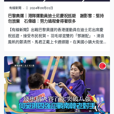
有線新聞
2024年09月01日
巴黎奧運｜港隊運動員迪士尼慶祝巡遊 謝影雪：堅持
勿放棄 石偉雄：努力過程會得著很多
【有線新聞】出戰巴黎奧運的香港運動員在迪士尼出席慶
祝巡遊，接受市民祝賀。 羽毛球混雙的「鄧謝配」、滑浪
風帆的鄭清然、馬君正戴上卡通頭箍，在美國小鎮大街坐
花車登場。羽毛球女雙組合楊雅婷、楊霈霖、帆船的阿輝
向市民揮手。單車代表李思穎、「跳馬王子」石偉雄、游
泳的歐鎧淳、譚凱琳、賽艇的趙顯臻及劍擊代表何瑋桁都
有出席。 氣溫超過30度，仍有不少市民無懼炎熱天氣，在
街道兩邊守候，一睹運動員風采。一班運動員多謝市民支
持，他們有說話想與年輕一代說。 港隊羽毛球代表謝影
雪：「我的座右銘是，不是見到希望才堅持，而是堅持後
才會見到希望。我希望大家與我們一樣，遇到任何問題都
好，都要堅持、不要放棄。」 港隊體操代表石偉雄：「無
論你輸99次都好，你都要努力去爭取第100次成功。雖然
沒人知道第100次能否成功，我覺得你由0到100次努力的