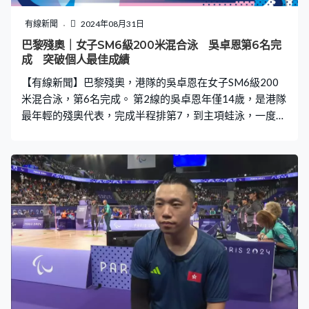
有線新聞
2024年08月31日
巴黎殘奧｜女子SM6級200米混合泳 吳卓恩第6名完
成 突破個人最佳成績
【有線新聞】巴黎殘奧，港隊的吳卓恩在女子SM6級200
米混合泳，第6名完成。 第2線的吳卓恩年僅14歲，是港隊
最年輕的殘奧代表，完成半程排第7，到主項蛙泳，一度連
過兩位對手，最終游出3分11秒95，突破個人最佳成績，
第6名完成。金牌由世界紀錄保持者、英國的森瑪絲紐頓奪
得，游出2分56秒9，以5.6秒力壓美國的瑪克絲，中國的
劉道敏第三。