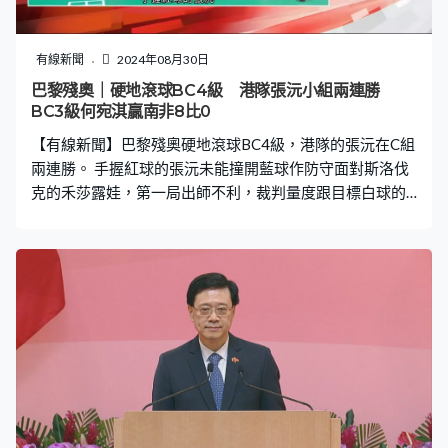
有線新聞
2024年08月30日
巴黎殘奧｜硬地滾球BC4級 港隊張沅小組兩連勝
BC3級何宛淇贏南非8比0
【有線新聞】巴黎殘奧硬地滾球BC4級，港隊的張沅在C組
兩連勝。 手握紅球的張沅未能撞開藍球作防守面對斯洛伐
克的禾莎露娃，第一局出師不利，裁判量度跟目標白球的
距離張沅先輸3分。上一場擊敗國家隊代表，首次出戰殘奧
的張沅站穩陣腳，之後3局都沒讓對方得分，最終反勝6比
3，小組兩連勝。最後一場對泰國的蓬西里，爭取首名出線
八強。 另一港隊代表何宛淇BC3級的B組旗開得勝，面對
南非的佐達安大勝一場。殘障的程度比較嚴重，這個級別
的選手會指示助手調整斜道，用棍將球滾出，助手全程都
要背對球場。用藍球的何宛淇在第3局一口氣撞走對方兩個
紅球，這局連奪4分，最終贏8比0，下一場對巴西的卡拉
度。