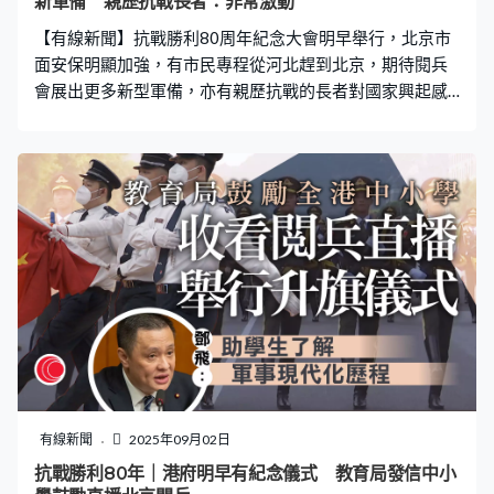
新軍備 親歷抗戰長者：非常激動
【有線新聞】抗戰勝利80周年紀念大會明早舉行，北京市
面安保明顯加強，有市民專程從河北趕到北京，期待閱兵
會展出更多新型軍備，亦有親歷抗戰的長者對國家興起感
到驕傲。 紀念中國人民抗日戰爭暨世界反法西斯戰爭勝利
80周年大會，周三上午9時在北京天安門廣場舉行，天安
門前已鋪好紅地氈，城牆外的媒體採訪區亦已搭建，工作
人員進行最後測試。長安街路中的鐵欄已移走，改為用雪
糕筒臨時分隔車道，路面的行車線亦已重新塗成軍隊專用
的車道。 長安街兩側8個主題花壇日前布置完成，閱兵在
即吸引大量市民拍照，其中有市民特意從河北前來感受氣
氛。市民楊先生：「在這邊離祖國的心臟更近，然後感受
到的情懷會更加濃厚。不管是我們的東風41，然後還是我
們的無人化設備，都對我們保家衛國的這個作出了一些，
就是具有威懾和震懾的這個作用，希望我們國家的科技可
以愈來愈強大。」 89歲的李婆婆親歷抗戰，童年在戰火和
逃難中度過，亦見證中國日漸強大。市民李小姐：「那個
有線新聞
2025年09月02日
時候我們國家太窮了，讓人家欺負，心裡很，想不到現在
抗戰勝利80年｜港府明早有紀念儀式 教育局發信中小
比過去那強好多了，心裡非常激動，就感到我們國家發展