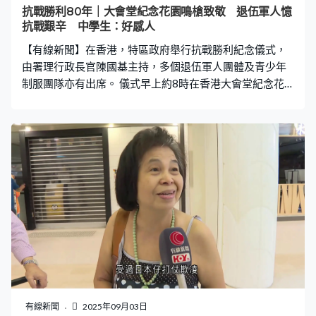
抗戰勝利80年｜大會堂紀念花園鳴槍致敬 退伍軍人憶
抗戰艱辛 中學生：好感人
【有線新聞】在香港，特區政府舉行抗戰勝利紀念儀式，
由署理行政長官陳國基主持，多個退伍軍人團體及青少年
制服團隊亦有出席。 儀式早上約8時在香港大會堂紀念花
園舉行，署理行政長官陳國基、署理財政司司長黃偉綸、
署理律政司司長張國鈞等出席，還有司法人員、退伍軍人
團體、其他界別社會人士及中學生等。 警察儀仗隊鳴槍10
響，向在抗日戰爭犧牲的人士致敬，之後全體人士默哀兩
分鐘。警察儀仗隊手持花圈，在演奏下步操進場，陳國基
整理花圈緞帶，並帶領所有人在紀念龕前向烈士鞠躬。 有
到場的退伍軍人稱想起昔日抗戰的片段。退伍軍人鄧景
智：「7歲被游擊隊帶去小鬼隊，學習如何偷襲日軍。當時
很辛苦，國家窮，自己又窮。（國家）強大了，每件事情
都進步了。」 有中學生首次出席儀式。中學生Azan：「其
實今次是我第一次出席這樣的紀念儀式，所以我感到很興
奮。在中國歷史科會提到抗戰勝利日，所以我都有少許認
識。」高卓凡：「我知道當時有很多人犧牲，因為大家合
有線新聞
2025年09月03日