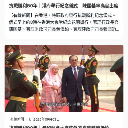
抗戰勝利80年｜港府舉行紀念儀式 陳國基率高官出席
【有線新聞】在香港，特區政府舉行抗戰勝利紀念儀式。
儀式早上約8時在香港大會堂紀念花園舉行，署理行政長官
陳國基、署理財政司司長黃偉綸、署理律政司司長張國鈞
等出席。警察儀仗隊鳴槍10響，向在抗日戰爭犧牲的人致
敬，之後全體人士默哀兩分鐘。警察儀仗隊手持花圈，在
演奏下步操進場。陳國基整理花圈緞帶，並帶領各界代表
及嘉賓在紀念龕前向烈士鞠躬。
有線新聞
2025年09月03日