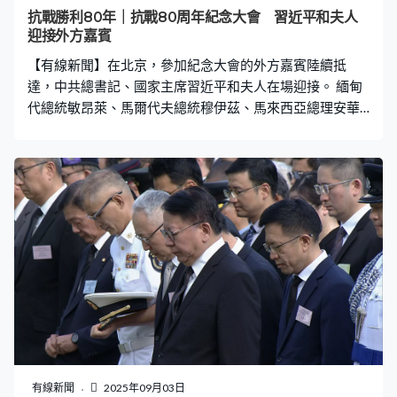
部隊在長安街列陣，接受中共中央總書記、國家主席、中
抗戰勝利80年｜抗戰80周年紀念大會 習近平和夫人
央軍委主席習近平檢閱。到分列式，空中護旗梯隊組成多
迎接外方嘉賓
個編隊，飛過天安門廣場上空，儀仗方隊高擎黨旗、國旗
【有線新聞】在北京，參加紀念大會的外方嘉賓陸續抵
和軍旗，沿長安街走來，之後戰旗方隊、裝備方隊
達，中共總書記、國家主席習近平和夫人在場迎接。 緬甸
代總統敏昂萊、馬爾代夫總統穆伊茲、馬來西亞總理安華
夫婦、北韓領袖金正恩、俄羅斯總統普京等逐一進場。中
共中央總書記、國家主席、中央軍委主席習近平和夫人彭
麗媛在場迎接，同來賓握手。
有線新聞
2025年09月03日