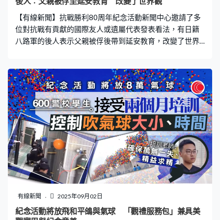
後人︰父親被俘至延安教育 改變了世界觀
其實如果有適當講解，可以令香港青少年學生了解我們中
【有線新聞】抗戰勝利80周年紀念活動新聞中心邀請了多
國，如何走上軍事現代化的歷程。」 抗戰及海防
位對抗戰有貢獻的國際友人或遺屬代表發表看法，有日籍
八路軍的後人表示父親被俘後帶到延安教育，改變了世界
觀。 日籍八路軍後人小林陽吉：「我父親就是在八路軍體
會到的這些情況，是八路軍，沒有把他當做一個敵人對
待，而是給他充分的自由和平等，而是尊重他的人格，把
他當做朋友。」74歲的小林陽吉，他父親小林清原本是日
本軍人，與八路軍作戰期間被俘虜，在延安接受教育，徹
底改變了世界觀，「他明白了日本發動的戰爭，是不正義
的侵略戰爭。為了永遠消滅這樣的戰爭，為了使日中兩國
人民從日本帝國主義的蹂躪下解放出來，就必須踏著中國
共產黨和八路軍指出的道路前進不可。」 在抗戰期間，中
國得到不少歐美國家支援，記者會邀請了多位為抗戰勝利
貢獻的國際友人，其中包括蘇聯元帥崔可夫的孫兒尼·弗·崔
可夫，他強調要宣揚歷史真相，保衛來之不易的和平。 而
擁有英國和加拿大國籍、在北京長大的柯馬凱，就承傳了
有線新聞
2025年09月02日
父母當年在中國推動文化、實踐和平的理念，現時擔任中
紀念活動將放飛和平鴿與氣球 「觀禮服務包」兼具美
國工合國際委員會主席，「大量人犧牲的，其實不是那些