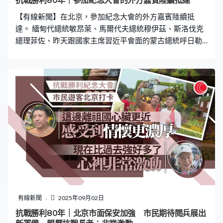
抗戰勝利80年｜參加紀念大會的外方嘉賓陸續抵達
【有線新聞】在北京，參加紀念大會的外方嘉賓陸續抵
達。 緬甸代總統敏昂萊、馬爾代夫總統穆伊茲、斯洛伐克
總理菲佐、昨天跟國家主席習近平會面的蒙古總統呼日勒
蘇赫、古巴共產黨中央第一書記、國家主席迪亞斯卡內
爾、馬來西亞總理安華夫婦等逐一進場。
有線新聞
2025年09月02日
抗戰勝利80年｜北京市面保安加強 市民期待閱兵展出