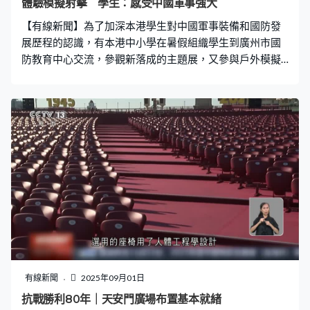
體驗模擬射擊 學生：感受中國軍事強大
還是萬無一失，精益求精。」活動採用的氣球爆裂落地後
【有線新聞】為了加深本港學生對中國軍事裝備和國防發
可完全降解，符合安全。 另外，北京市當
展歷程的認識，有本港中小學在暑假組織學生到廣州市國
防教育中心交流，參觀新落成的主題展，又參與戶外模擬
射擊等軍事體驗。 葉同學：「今日最深刻、最好玩就是槍
戰遊戲，因為我們可以體驗到國家軍隊的強勁。」尹同
學：「雖然中國在和平時期沒甚麼戰爭，我們可以體驗到
我們之前的軍人是怎樣，殺敵的類似體驗。」梁同學：
「知道中國的國防有多強大。」 超過30名來自8間不同學
校的初中生，在暑假的這一日來到廣州市國防教育中心，
進行逼真的軍事技能訓練。有隨團的老師認為，活動能提
升學生的溝通協作和解難能力，並認識國防建設。樂善堂
余近卿中學老師黃嘉偉：「在香港平時我們都是按書本講
課，我們講課也是那些國安教育。但其實經歷過之後，拿
起槍枝或可能與軍人對話後，有很多不同的得著。」 位於
天河區的廣州市國防教育中心是全國首個專職國防教育事
業單位，在1993年落成，今年4月設立全新的全民國防教
有線新聞
2025年09月01日
育專題展，以國防事件為脈絡，透過展示國產航母山東艦
抗戰勝利80年｜天安門廣場布置基本就緒
等裝備模型，模擬場景及華南抗戰史等展覽，展示中國的