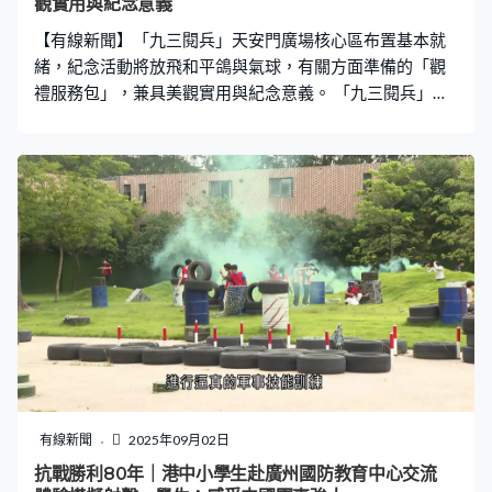
觀實用與紀念意義
持槍的人，無論是，你說是南京大屠殺也好，是日本後來
【有線新聞】「九三閱兵」天安門廣場核心區布置基本就
廣島、長崎也好，是歐洲戰場上，犧牲的是
緒，紀念活動將放飛和平鴿與氣球，有關方面準備的「觀
禮服務包」，兼具美觀實用與紀念意義。 「九三閱兵」天
安門廣場核心區布置基本就緒，年號台分別托舉起
「1945」和「2025」，闡釋出紀念大會「眾志成城」的
主題。紀念活動將放飛和平鴿與氣球，8萬隻和平鴿全部由
北京市10個區的「鴿友」提供。養鴿人張志剛：「我們養
鴿最大的樂趣，就是希望自己的鴿子能夠上天安門飛出
去，那是一種至高無上的榮譽。」當中有人將是第三度在
國家重大節慶活動放飛自己飼養的鴿子，養鴿人張振山：
「看著幾萬隻鴿子在天安門廣場飛，而且這裡邊也有咱們
自己養的鴿子，所以就非常自豪，而且這個事也特別有意
義。」 除了和平鴿，亦會同步放飛8萬個氣球，由600名北
京警察學院的學生負責。他們接受了兩個月培訓，要掌握
和控制好吹製氣球的大小和時間，平均7至8秒便要完成一
個。放飛訓練培訓老師劉宗奇：「我們本次採用的放飛氣
有線新聞
2025年09月02日
球，採用的顏色是紅色、橙色、黃色、綠色、深藍色和淺
抗戰勝利80年｜港中小學生赴廣州國防教育中心交流
藍色六個顏色，讓學生調整好自己的狀態，確保整個活動