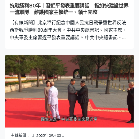
抗戰勝利80年｜習近平發表重要講話 指加快建設世界
一流軍隊 維護國家主權統一、領土完整
【有線新聞】北京舉行紀念中國人民抗日戰爭暨世界反法
西斯戰爭勝利80周年大會，中共中央總書記、國家主席、
中央軍委主席習近平發表重要講話。 中共中央總書記、國
家主席習近平：「今天我們隆重集會紀念中國人民抗日戰
爭暨世界反法西斯戰爭勝利80周年，共同銘記歷史、緬懷
先烈、珍愛和平、開創未來。歷史警示我們人類命運休戚
與共，各個國家、各個民族只有平等相待、和睦相處、守
望相助，才能維護共同安全，消弭戰爭根源，不讓歷史悲
劇重演。今天，人類又面臨和平還是戰爭、對話還是對
抗、共贏還是零和的選擇，中國人民堅定站在歷史正確一
邊，站在人類文明進步一邊，堅持走和平發展道路，與各
國人民攜手構建人類命運共同體。中國人民解放軍始終是
黨和人民完全可以信賴的英雄部隊，全軍將士要忠實履行
神聖職責，加快建設世界一流軍隊，堅決維護國家主權統
一、領土完整，為實現中華民族偉大復興提供戰略支撐，
為世界和平與發展作出更大貢獻。」 閱兵儀式開始，受閱
有線新聞
2025年09月03日