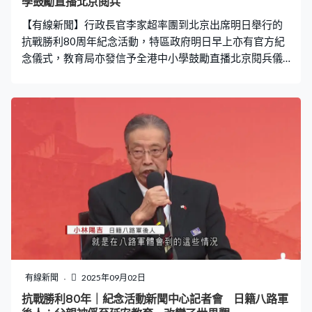
學鼓勵直播北京閱兵
這麼快，好到不得了。」 隨住閱兵臨近，北京市面安保明
【有線新聞】行政長官李家超率團到北京出席明日舉行的
顯加強，東長安街下午一度要臨時封閉
抗戰勝利80周年紀念活動，特區政府明日早上亦有官方紀
念儀式，教育局亦發信予全港中小學鼓勵直播北京閱兵儀
式。 行政長官李家超率領約360人的代表團啟程前往北
京，隨團官員包括財政司司長陳茂波、警務處處長周一
鳴、全國人大代表及政協，包括全國政協副主席梁振英、
政協常委高永文，新地郭基煇等亦隨團，還有立法會議
員，他們將出席在北京舉行的抗戰勝利80周年紀念活動及
閱兵。 特區政府亦會在中環大會堂紀念花園舉行官方紀念
儀式，署理行政長官陳國基、司法人員、行會成員、退伍
軍人團體及社會各界都會出席。 而在北京閱兵期間，本港
教育界亦舉辦直播活動，教育局已發信予全港中小學，鼓
勵他們舉行升國旗儀式及收看閱兵直播。有立法會議員相
信有助學生認識歷史。鄧飛:「這除了可以是個人身份認
同、愛國主義教育之外，同時亦是很好的國防教育，或國
家安全教育中的國土安全及軍事安全教育，因為始終香港
有線新聞
2025年09月02日
警匪片看得到，軍事題材電影相對少一些。現時有個閱兵
抗戰勝利80年｜紀念活動新聞中心記者會 日籍八路軍
儀式，新舊傳承的閱兵儀式，武器裝備、軍裝都存在時，