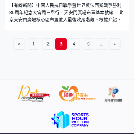
【有線新聞】中國人民抗日戰爭暨世界反法西斯戰爭勝利
戰爭及軍事發展。 廣州市國防教育中心社會化運營合作商
80周年紀念大會周三舉行，天安門廣場布置基本就緒。 北
負責人李琿婕：「我覺得港澳這一邊可以聯合
京天安門廣場核心區布置進入最後收尾階段。根據介紹，
今次布置有幾個特點，第一是色彩主題鮮明，以金、紅、
綠三種主色填充整個場地的布置；第二是「眾志成城」主
題理念突出，而年號台上14隻鴿子便代表14年全民族抗
3
«
1
2
4
5
...
»
戰；第三是突顯「服務觀禮群眾」理念，臨時觀禮台的第
一排比以往更靠近長安街，選用的座椅用了人體工程學設
計，並以金紅綠三色區分。當局期望舒適之餘亦方便觀眾
找位置。