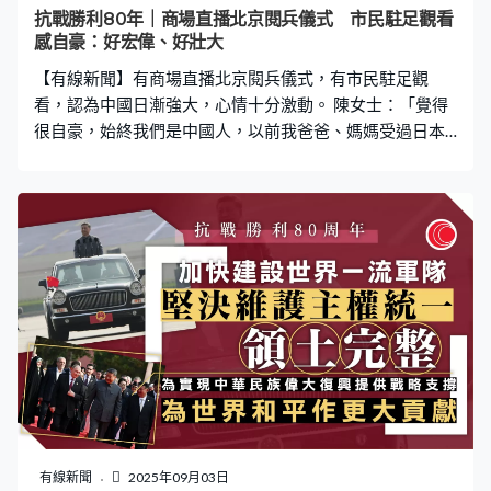
作，為了我們的國家犧牲。對我來說很感人，因為真的很
抗戰勝利80年｜商場直播北京閱兵儀式 市民駐足觀看
辛苦。」 梁振英、多名前行政長官以及行會成員、立法會
感自豪：好宏偉、好壯大
議員、政府機構及其他團體獻上花圈，寫上「烈士永垂不
【有線新聞】有商場直播北京閱兵儀式，有市民駐足觀
朽」。 大會堂紀念花園是為了紀念二
看，認為中國日漸強大，心情十分激動。 陳女士：「覺得
很自豪，始終我們是中國人，以前我爸爸、媽媽受過日本
仔打仗欺凌，我的姨姨被日本人強姦死去。所以覺得很宏
偉、很壯大，始終今時今日很多人都不再夠膽欺負我
們。」 陳先生：「希望有機會與下一代講解，因為孫子現
在還很小，和他們說不知道他們會知道多少。但會盡量，
有時間都會帶他們去博物館參觀。」
有線新聞
2025年09月03日