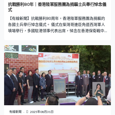
者不少都被送到當時九龍唯一仍然服務市民的廣華醫院。
抗戰勝利80年｜香港陸軍服務團為捐驅士兵舉行悼念儀
袁國是：「這本會議記錄是1944年東華三院董事局會議紀
式
錄，記錄了當時董事局成員希望在病人膳食加入紅豆，增
【有線新聞】抗戰勝利80周年，香港陸軍服務團為捐軀的
加他們的營養。」 她
各國士兵舉行悼念儀式。 儀式在柴灣哥連臣角道西灣軍人
墳場舉行，多國駐港領事代表出席，悼念在香港保衛戰中
捐軀的盟軍士兵，分別獻花和敬禮。香港陸軍服務團每年
八月底都會為捐驅的士兵舉行悼念儀式。
有線新聞
2025年08月31日