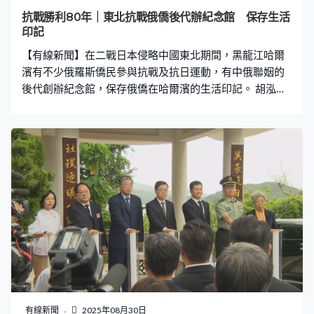
抗戰勝利80年｜東北抗戰俄僑後代辦紀念館 保存生活
印記
【有線新聞】在二戰日本侵略中國東北期間，黑龍江哈爾
濱有不少俄羅斯僑民參與抗戰及抗日運動，有中俄聯姻的
後代創辦紀念館，保存俄僑在哈爾濱的生活印記。 胡泓的
祖父是東北抗日聯軍烈士，父親在抗戰時曾經為蘇聯紅軍
做翻譯工作，結果認識了白俄貴族出身的妻子。胡泓：「
（蘇聯紅軍）在東北待了幾個月，就是這個上校軍官，把
我爸爸領到我母親的家裡去。實際他想把我爸爸介紹給這
個俄羅斯女孩，後來還是結婚了，這樣我的父親就把我母
親也帶到解放軍隊伍裡了。就是母親和我的姨媽都是參加
了中國的革命、中國的解放、抗美援朝戰爭等等。」 胡泓
說不少哈爾濱俄僑都有參與二戰，以至之後的中國戰事或
民間運動，而胡泓就在戰後於哈爾濱出生，「我們第二代
的混血兒上小學就很受氣，有同學們看見就開始罵『老毛
子』、『老毛子』，甚麼白俄，甚麽的這一類，那時候我
們聽了非常非常侮辱，非常侮辱，他把我們當作異類來
看。」 為了令更多人知道俄僑在哈爾濱的生活文化，胡泓
有線新聞
2025年08月30日