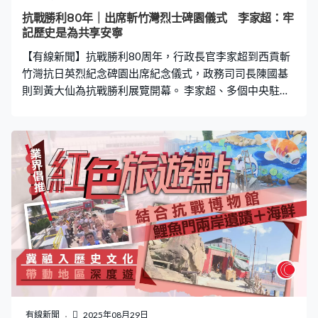
2001年在中央大街買下一位俄僑的舊居，改造成俄式餐
抗戰勝利80年｜出席斬竹灣烈士碑園儀式 李家超：牢
廳，設立哈爾濱俄僑紀念館，「差不多100年左右了現
記歷史是為共享安寧
在，這些東西還都保留著，我想讓這個氣息、讓這種訊息
【有線新聞】抗戰勝利80周年，行政長官李家超到西貢斬
流傳下去。我讓大家有點感受，要不然這些人不
竹灣抗日英烈紀念碑園出席紀念儀式，政務司司長陳國基
則到黃大仙為抗戰勝利展覽開幕。 李家超、多個中央駐港
機構代表、民政及青年事務局局長麥美娟以及抗戰老兵代
表，在西貢斬竹灣抗日英烈紀念碑園向抗戰期間捐軀的人
士致敬、默哀，又為英烈紀念亭的對聯揭幕，對聯的內容
是「英豪抗日千秋歌義勇，社稷迎曦八秩頌昌平」。李家
超說香港有不少抗戰遺址，特區政府會加設紀念牌匾、史
實資訊，「我們牢記歷史不是為了延續仇恨，而是為喚醒
人民對和平嚮往以及堅持，讓世界各國人民共享安寧。各
位，就讓我們團結奮進，傳承英烈精神，弘揚愛國情懷，
為實現中華民族偉大復興不懈奮鬥。 政務司司長陳國基聯
同中聯辦代表、全國人大常委李慧琼等，到黃大仙一個社
區中心出席抗戰暨反法西斯戰爭80周年收藏品展覽開幕儀
式。他指認識抗戰歷史是最好的愛國主義教育，又指要警
惕危害國安的思想，「今日國家繁榮昌盛，大部份人都沒
有線新聞
2025年08月29日