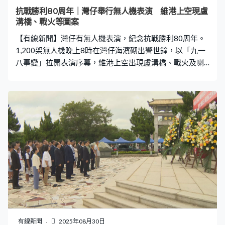
等，是打下了很好的群眾基礎。」 東江縱隊也積極參與香
抗戰勝利80周年｜灣仔舉行無人機表演 維港上空現盧
港文化界的秘密營救行動，保護被日軍追捕的文化人士，
溝橋、戰火等圖案
包括廖承志、何香凝、柳亞子等，鞏固敵後抗戰根據地。
【有線新聞】灣仔有無人機表演，紀念抗戰勝利80周年。
廣東東江縱隊紀念館附近的大
1,200架無人機晚上8時在灣仔海濱砌出警世鐘，以「九一
八事變」拉開表演序幕，維港上空出現盧溝橋、戰火及喇
叭等圖案，又有多場重要戰役字句。15分鐘表演亦都展示
與香港有關事件，包括宋慶齡在港發起籌款、東江縱隊抗
戰、以至香港淪陷後營救滯港的文化名人。尾聲亦重現
1945年8月15日，大公報以頭版報道日本投降。
有線新聞
2025年08月30日