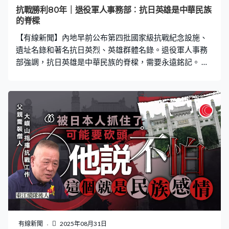
抗戰勝利80年｜退役軍人事務部︰抗日英雄是中華民族
的脊樑
【有線新聞】內地早前公布第四批國家級抗戰紀念設施、
遺址名錄和著名抗日英烈、英雄群體名錄。退役軍人事務
部強調，抗日英雄是中華民族的脊樑，需要永遠銘記。 抗
戰勝利80周年紀念活動新聞中心舉行第三場記者招待會，
退役軍人事務部介紹，自黨的十八大以來，當局深入挖掘
宣傳抗日英烈事跡，積極保護利用抗戰紀念設施，包括加
強烈士陵園提質改造，投資2.7億元人民幣，實施43個抗戰
烈士紀念設施建設項目；又補助20億元資金，推動逾7.7萬
座零散烈士墓遷至烈士陵園；並先後公布四批、共294處
國家級抗戰紀念設施和遺址，以及1128名著名抗日英烈和
英雄群體。 退役軍人事務部副部長/馬飛雄：「這些抗日英
雄是中華民族的脊樑，他們的英雄事跡和精神是激勵我們
前行的強大動力，需要我們永遠銘記。」 國家文物局提到
抗戰文物承載民族記憶是黨和國家的寶貴財富，目前抗戰
文物資源家底已基本摸清，抗戰文物系統保護格局和抗戰
紀念館體系亦已基本建成。國家文物局副局長孫德立：
有線新聞
2025年08月31日