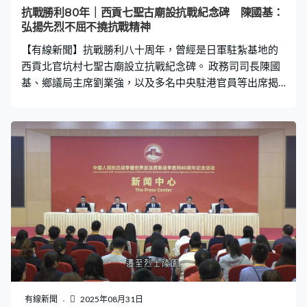
抗戰勝利80年｜西貢七聖古廟設抗戰紀念碑 陳國基：
弘揚先烈不屈不撓抗戰精神
【有線新聞】抗戰勝利八十周年，曾經是日軍駐紮基地的
西貢北官坑村七聖古廟設立抗戰紀念碑。 政務司司長陳國
基、鄉議局主席劉業強，以及多名中央駐港官員等出席揭
幕典禮。陳國基政辭時指，香港淪陷期間，七聖古廟曾是
日軍的重要基地，中共領導的抗日游擊隊港九大隊西貢中
隊，在1944年冬天突襲古廟，殲滅現場全數日軍。他指立
碑是為了弘揚先烈不屈不撓的抗戰精神，又表示政府正在
各區多個抗戰遺址進行修繕保護工作，設立紀念碑和資訊
牌，令市民更了解先輩艱苦奮鬥的歷程及無私奉獻。
有線新聞
2025年08月31日