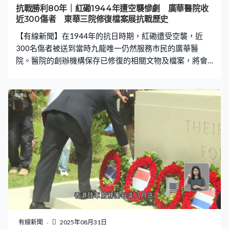
抗戰勝利80年｜紅磡1944年遭空襲慘劇 廣華醫院收
近300傷者 東華三院修復檔案展抗戰歷史
【有線新聞】在1944年的抗日時期，紅磡遭受空襲，近
300名傷者被送到當時九龍唯一仍然服務市民的廣華醫
院。醫院的創辦機構保存已修復的相關文物及檔案，將會
透過抗戰展覽，讓公眾了解這段歷史。 東華三院檔案及歷
史文化辦公室主管袁國是：「有些年歲是兩歲、甚至有些
是五六十歲，即是無差別的，有很多不同死傷者。」這本
《廣華醫院總冊》記錄了在1944年10月16日，紅磡遭受
空襲後，有299名傷者被送到醫院，當中40多人入院時已
經死亡。「炸傷」、「炸死」字眼，遍布10多頁的入院紀
錄。 袁國是：「其實在抗戰這段期間東華服務大受影響，
不過因為我們至今都保留了檔案和文物，包括機構的會議
紀錄或廣華醫院總冊，甚至有些外界書信的往來，這些都
可以反映當時整個日佔時期的歷史篇章。」 當年紅磡遭受
空襲，是美軍對日軍後勤基地的紅磡黃埔船塢進行轟炸，
包括醫局、觀音廟和公立學校等都被納入為轟炸目標區。
據報造成超過900名華人死亡，約630名華人重輕傷，死傷
有線新聞
2025年08月31日