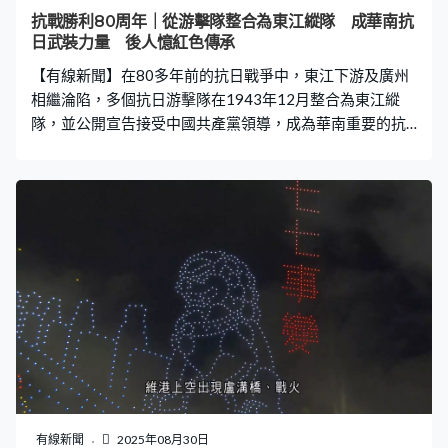
抗戰工作。1944年日軍突襲搜查，魯風在僧尼掩護下脫
抗戰勝利80周年｜從游擊隊整合為東江縱隊 成華南抗
險。魯慧：「我爸21歲就當了港九大隊的副隊長，後來當
日武裝力量 後人憶紅色傳承
大隊長，我們20多歲都不知道幹甚麼的。當時很危險的，
【有線新聞】在80多年前的抗日戰爭中，東江下游及廣州
被日本人抓住了可能要砍頭，不怕。你
相繼淪陷，多個抗日游擊隊在1943年12月整合為東江縱
隊，並公開宣告接受中國共產黨領導，成為華南重要的抗
日武裝力量。 不少退役軍人都是受到長輩的影響從軍。東
縱後人盧運柏：「因為我從小受到了游擊隊、我們紅色土
地的感染，我到部隊時就像老一輩一樣，如果我有當兵，
我一定會保衛祖國。」東縱後人盧國新：「在我們還是小
的時候，他們說出來的東西，我們就很受益，所以我當時
1970年左右都是當兵，當兵一定要去參軍當兵。」 作為抗
日時期共產黨領導的抗日游擊隊，在1943年12月2日正名
為東江縱隊，主要活動在廣東東江下游地區，包括惠陽、
東莞、寶安，以及香港和廣州周邊。廣東東江縱隊紀念館
副館長唐琳：「這裡的地勢非常的有利，大家知道大嶺山
周邊都是山勢延綿起伏。在部隊來到這裡之前，在40年
初，我們當地的黨組織就已經派了得力的幹部來到這裡去
發動黨員，同時建立了黨組織，也有了我們的抗日自衛隊
有線新聞
2025年08月30日