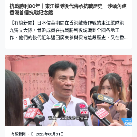
「『十四五』期間，新建改擴建近20家抗戰紀念館，對50
抗戰勝利80年｜東江縱隊後代傳承抗戰歷史 沙頭角建
餘家抗戰紀念館進行展陳提升，全國備案抗戰紀念館達到
香港首個抗戰紀念館
257家。」 當局強調將繼續做好對抗戰文物的整體保護，
【有線新聞】日本侵華期間在香港敵後作戰的東江縱隊港
推動各地依托抗戰
九獨立大隊，骨幹成員在抗戰勝利後調職到全國各地工
作，他們的後代近年返回廣東參與保育這段歷史，又在香
港設立紀念館，希望傳承這段二戰時香港民間團結抗戰的
事跡。 廣州市東江縱隊研究會會長黃彥輝：「我們是5倍
於日軍，我們打都會輸，所以我們跟日軍的力量懸殊比較
大。這個中央在派往廣東幹部裡，特別強調一定要學會耗
住敵人、拖住敵人，所以我們是以游擊戰為主。」黃彥輝
的父親是東江縱隊成員，這支抗日游擊部隊由中國共產黨
在1938年在東江流域發動群眾組成，之後在1942年由香
港居民組成的東江縱隊港九獨立大隊亦在西貢一間教堂宣
布成立。 黃彥輝近年主動接觸相關老兵的後代，希望紀錄
這段抗戰史。黃彥輝：「我們這個回憶錄，你父親的三篇
文章都在裡面。魯慧：「比較驚險的部分是寶蓮寺，當時
我爸是從香港到長洲。」 魯慧的父親魯風抗戰期間積勞成
疾，曾喬裝成僧人在大嶼山的庵堂養病，同時指揮區內的
有線新聞
2025年08月31日