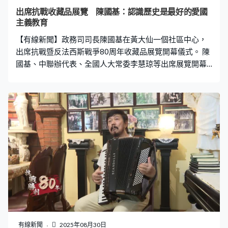
主義教育，又指要警惕危害國安的思想，「今日國家繁榮
出席抗戰收藏品展覽 陳國基：認識歷史是最好的愛國
昌盛，大部份人都沒有親身經歷過戰爭的洗禮，正因如
主義教育
此，我們更應趁這個意義重大的日子向年青一代進行愛國
【有線新聞】政務司司長陳國基在黃大仙一個社區中心，
主義教育。時刻牢記今天國家的和諧穩定、繁榮
出席抗戰暨反法西斯戰爭80周年收藏品展覽開幕儀式。 陳
國基、中聯辦代表、全國人大常委李慧琼等出席展覽開幕
儀式，收藏品展覽展出抗戰時期的照片、物件和文獻反映
當時香港人的生活情況。陳國基致辭時指認識抗戰歷史是
最好的愛國主義教育，又指要警惕危害國安的思想，「今
日大部份人都沒有親身經歷過戰爭的洗禮，正因如此，我
們更應趁這個意義重大的日子向年青一代進行愛國主義教
育。時刻牢記今天國家的和諧穩定、繁榮昌盛實在得來不
易，更加要高度警惕所有試圖破壞國家安全的思想和言
論。」
有線新聞
2025年08月30日