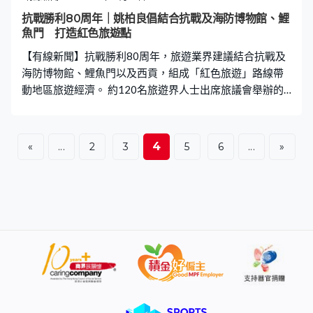
有親身經歷過戰爭的洗禮，正因如此，我們更應趁這個意
抗戰勝利80周年｜姚柏良倡結合抗戰及海防博物館、鯉
義重大的日子向年青一代進行愛國主義教育。時刻牢記今
魚門 打造紅色旅遊點
天國家 的和諧穩定、繁榮昌盛實在得來不易，更加要高度
【有線新聞】抗戰勝利80周年，旅遊業界建議結合抗戰及
警惕任何試圖破壞國家安全的思想和言論。」
海防博物館、鯉魚門以及西貢，組成「紅色旅遊」路線帶
動地區旅遊經濟。 約120名旅遊界人士出席旅議會舉辦的
考察活動，他們先在中環碼頭搭觀光開篷巴士，有導遊沿
途介紹，巴士之後到達筲箕灣抗戰及海防博物館參觀，代
表在館內的抗日烈士紀念展板電子獻花。 一行人再坐船到
4
«
...
2
3
5
6
...
»
達鯉魚門新碼頭在附近考察，沿路都有不少義工將牆壁
「變身」成當區地標，鄰近亦有海鮮美食街及古蹟。村內
這座天后廟始建於清代、1953年重建，旅遊界希望將這條
路線打造成旅遊景點，介紹香港漁民歷史。 旅遊業界認
為，多個景點都富有歷史及文化意義，可成為新的「紅色
旅遊」路線，帶動地區旅遊經濟。旅遊界姚柏良：「鯉魚
門對岸有很多軍事設施遺蹟，同時鯉魚門的海鮮亦是世界
知名的美食，加上東區這邊大家知道，鯉魚門的渡假村本
身有法定古蹟。」 行程最後一站賽馬會鯉魚門創意館，這
裡原本是鯉魚門海濱學校，介紹抗戰歷史及英雄事跡。