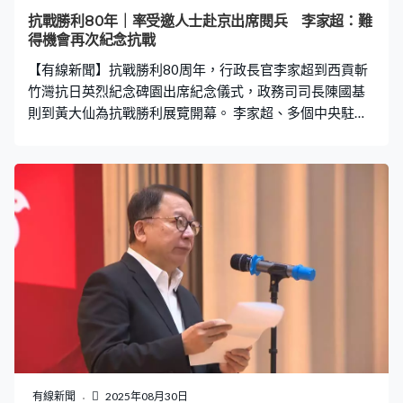
抗戰勝利80年｜率受邀人士赴京出席閱兵 李家超：難
得機會再次紀念抗戰
【有線新聞】抗戰勝利80周年，行政長官李家超到西貢斬
竹灣抗日英烈紀念碑園出席紀念儀式，政務司司長陳國基
則到黃大仙為抗戰勝利展覽開幕。 李家超、多個中央駐港
機構代表、民政及青年事務局局長麥美娟以及抗戰老兵代
表，在西貢斬竹灣抗日英烈紀念碑園向抗戰期間捐軀的人
士致敬、默哀，又為英烈紀念亭的對聯揭幕，對聯的內容
是「英豪抗日千秋歌義勇，社稷迎曦八秩頌昌平」。 李家
超：「我們牢記歷史不是為了延續仇恨，而是為喚醒人民
對和平嚮往以及堅持，讓世界各國人民共享安寧。各位，
就讓我們團結奮進，傳承英烈精神，弘揚愛國情懷，為實
現中華民族偉大復興不懈奮鬥。」李家超又說會帶領各界
受邀人士到北京，出席下月3日的抗戰80周年閱兵儀式，
他形容是難得機會再次紀念抗戰，亦可體會國家建設。 政
務司司長陳國基聯同中聯辦代表、全國人大常委李慧琼
等，到黃大仙一個社區中心出席抗戰暨反法西斯戰爭80周
年收藏品展覽開幕儀式。他指認識抗戰歷史是最好的愛國
有線新聞
2025年08月30日