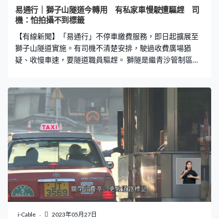
巴士專線行走，亦試過有抄牌情況，所以他們很少在巴士
易通行｜獅子山隧道今轉用 有私家車慢駛遭驅趕 司
專線之前切入來。如果知道巴士專線之後都切入來，而我
機：怕拍攝不到標籤
們又駛過的話都會造成危險。」 工會說九巴規定車長駛到
【有線新聞】「易通行」不停車繳費服務，即日起擴展至
收費亭前減至時速25公里，相信突然有車切入
獅子山隧道實施。有司機不清楚安排，駛過收費廣場猶
疑、收慢車速，要隧道職員驅趕。 獅隧是繼青沙管制區和
城隧後，第三輪實施「易通行」的隧道。車輛可以直接駛
過收費廣場，不再用收費亭或快易通，來回方向行車線各
減至三條，交通大致暢順。有私家車似乎未熟習，仍然在
收費亭慢車，隧道公司職員隨即驅趕，這輛都一樣有點猶
豫。車主馮先生：「全部車輛都行得慢，沒有樽頸位，只
有三條線便三條線行吧，只不過大家一起放慢才慢駛
了。」 教車師傅莫先生：「我們心理壓力大，因為我們行
車快，怕拍攝不到標籤，所以收油，想慢慢拍攝到我的標
籤。」放心吧，車輛貼是透過無線感應，偵測系統亦都不
是設於收費亭。出九龍的易通行偵測器設在入隧道前的龍
門架，往沙田方向的偵測器就在過隧道後的龍門架。要留
意的是，最左邊慢線讓巴士上落客用，有泥頭車、私家車
行了慢線。運輸署說慢線將來才改為巴士專線，現階段其
i-Cable
2023年05月27日