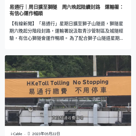
的原來不是『AB 123』，其實是『AB 234』過隧道，這些
易通行｜周日擴至獅隧 周六晚起陸續封路 運輸署：
極少數個案，其實都是低雙位數個案，這些應是退還款項
有信心運作暢順
予受影響車主，亦都是不好意思。」運輸署說車主懷疑系
【有線新聞】「易通行」星期日擴至獅子山隧道，獅隧星
統出錯，除了可以透過熱線
期六晚起分階段封路，運輸署說汲取青沙管制區及城隧經
驗，有信心獅隧會運作暢順。 為了配合獅子山隧道星期日
凌晨5時開始實施「易通行」，獅隧星期六晚起會陸續封
路，當晚十時開始往九龍方向行車線分階段封閉；而往沙
田方向行車線，就在之後的凌晨一時起陸續封閉。凌晨四
時半前，來回方向會各留最少一條線以及三條收費通道；
到四時半，獅隧來回方向及所有支路入口都會全線封閉。
駕駛人士要改用大埔公路、青沙公路及大老山隧道往返沙
田與九龍，有五條通宵巴士線及六條專線小巴線要改道行
駛。 獅隧的「易通行」收費感應裝置安裝在近沙田出入口
的龍門架，往沙田的收費廣場現有六條行車線會減至三
條，慢線會改為巴士線，其他司機就要用中線和快線。而
往九龍方向，會由七條線減至三條，現在獅子山隧道公路
上下午繁忙時段左線設有巴士專線的安排維持不變。 運輸
署說現時獅隧每日有約9萬架次車輛通過，累積青沙管制區
i-Cable
2023年05月22日