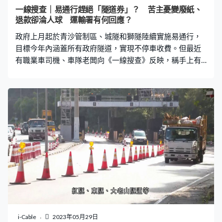
一線搜查｜易通行趕絕「隧道券」？ 苦主憂變廢紙、
退款卻淪人球 運輸署有何回應？
政府上月起於青沙管制區、城隧和獅隧陸續實施易通行，
目標今年內涵蓋所有政府隧道，實現不停車收費。但最近
有職業車司機、車隊老闆向《一線搜查》反映，稱手上有
一大堆「隧道券」，擔心這些券像「軍票」一樣，隨時變
廢紙。 甚麼是「隧道券」？ 易通行下恐變廢紙 隧道券其
實是80年代產物，全稱「單程使用費代用券」，以預繳形
式方便駕駛人士免找續通過人手收費亭，面值由3至50元
不等，不過只限政府隧道才可使用，不適用於西隧、大欖
隧道。 曾駕駛客貨車的梁先生，兩年前買了一堆隧道券，
後來轉駕綠的，使用頻率大減。最近政府隧道陸續轉用易
通行，他擔心手上隧道券淪為廢紙，故在社交網站向網民
求助，「因為我以前貪方便，在青嶼幹線上班，買隧道券
過隧道，現在青嶼幹線沒有收費亭，只有獅隧、城隧收，
但轉用易通行後變相得物無所用。」 另一位開客貨車的黃
先生面對同樣情況，「有很多職業司機都有買隧道券，現
在用易通行，他們的隧道券，一是運輸署退錢，一是代理
i-Cable
2023年05月29日