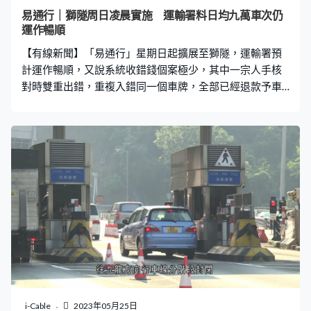
易通行｜獅隧周日凌晨實施 運輸署料日均九萬車次仍
運作暢順
【有線新聞】「易通行」星期日起擴展至獅隧，運輸署預
計運作暢順，又說系統收錯錢個案極少，其中一宗人手核
對時雙重出錯，重複入錯同一個車牌，全部已經退款予車
主。 獅子山隧道星期日凌晨5時起實施「易通行」，運輸
署相信汲取青沙管制區和城隧每日一共11萬車次的經驗，
日均九萬架車次的獅隧都會運作暢順。運輸署署長羅淑
佩：「會否實施『易通行』後。由塞車變不塞車？易通行
沒那麼大威力，不過有一件事，當大家熟習後，爽快了很
多。我粗略一數，已經出來說超過十五次，大家可能見到
我都有些悶，但亦都有好處，可能大部分駕駛人士都記
著。」 運輸署說「易通行」實施至今，系統收錯錢個案極
少，其中一宗人手核對時雙重出錯。羅淑佩：「該名車主
欠運氣，未曾過隧道，但被指一分鐘行了兩次來回。我說
一分鐘兩次怎可能來回，青沙都頗長。該名職員、營辦商
同事假設是『AB 123』要將它入機，可能這名同事中間有
事分神，不記得自己入過，他再入一次『AB 123』，不幸
i-Cable
2023年05月25日