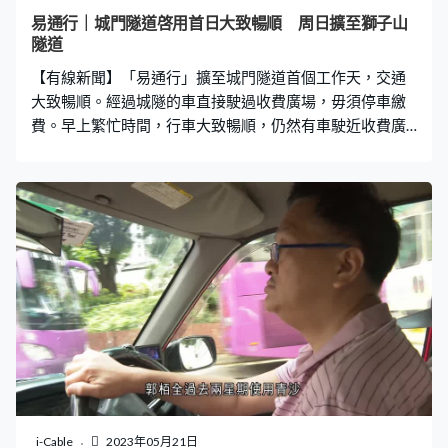
和城隧的經驗，有信心「易通行」在獅隧會運作暢順。運
易通行｜城門隧道啓用首日大致暢順 周日擴至獅子山
輸署署長羅淑佩：「我們不預計有一個很大的紓緩擠塞的
隧道
情況，但我們相信當大家熟習易通行後，毋須停車通過收
【有線新聞】「易通行」擴至城門隧道首個工作天，交通
費亭以及毋須在過收費亭前後有比較大量切線需要
大致暢順。經過城隧的車直接駛過收費廣場，毋須停車繳
費。早上繁忙時間，行車大致暢順，仍然有車駛近收費廣
場停下，要職員指示離開，轉車站巴士行車亦順暢。 「易
通行」繼青沙管制區後，擴至城門隧道，星期日將進一步
擴至獅子山隧道。
i-Cable
2023年05月21日