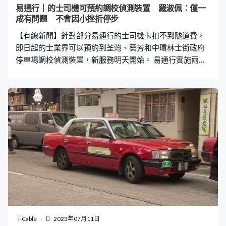
易通行｜的士司機可預約調校偵測裝置 羅淑佩：僅一
成有問題 不會因小挫折停步
【有線新聞】針對部分易通行的士司機卡扣不到隧道費，
即日起的士業界可以預約到荃灣、葵芳和中環林士街政府
停車場調校偵測裝置，新服務明天開始。 易通行實施兩個
多月，的士業界日前反映青沙管制區單日最多有18%的士
架次司機卡偵測失靈，未能扣隧道費，運輸署說只有10%
至12%架次有問題。運輸署署長羅淑佩：「可能有些張貼
位置不正確，或者兩個車輛貼和司機卡太接近，很接近的
時候會互相干擾，也見過有些可能開工比較繁忙，司機卡
也沒有放在司機座。會否有人刻意認為不放司機卡的話，
會追討車主、不追討司機，會否有這個情況，我不揣測
了。」運輸署下星期會推出專用手機應用程式，讓的士司
機憑二維碼去便利店自行繳費。 即日起的士業界可以預約
到荃灣、葵芳和中環林士街政府停車場調校偵測裝置。新
服務星期六才開始，有的士司機預約後提前來檢查，了解
為何行經青沙管制區偵測不到司機卡。的士司機馮先生：
「她（職員）拿著機器在這裏掃瞄，她說偵測沒問題，但
i-Cable
2023年07月11日