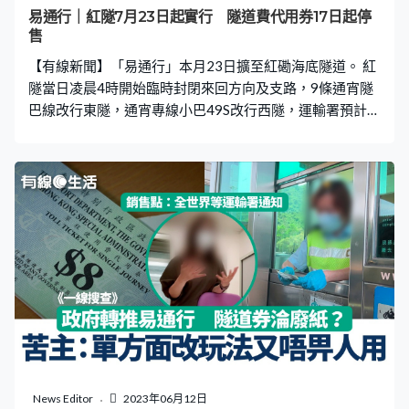
據，核數比較穩妥都不為過的。」 周國強：「可能只是說
易通行｜紅隧7月23日起實行 隧道費代用券17日起停
笑，因為真正有擔當的署長如何研究解決難題，才是有效
售
率的政府。」的士業要求紅隧延遲實施易通行，羅淑佩說
【有線新聞】「易通行」本月23日擴至紅磡海底隧道。 紅
的士專用手機應用程式目標在紅隧實施易通行
隧當日凌晨4時開始臨時封閉來回方向及支路，9條通宵隧
巴線改行東隧，通宵專線小巴49S改行西隧，運輸署預計屆
時交通會較擠塞。到清晨5時起開始實施「易通行」，紅隧
所有收費亭停用，快易通車道會取消，駕駛者可直接駛過
收費廣場，毋須停車繳費。另外，本月17日起，隧道費代
用券停售，退款詳情另行公布。
News Editor
2023年06月12日