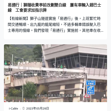
公司退錢，現在是不知道哪一方退錢。」 僅四隧道接受
易通行｜獅隧收費亭前改劃雙白線 屢有車輛入錯巴士
苦主批單方面改玩法 司機：「私家車、私家車。（這是什
線 工會要求加指示牌
麼券來的，這券用不了。）這裡不能用這種券？（是的，
【有線新聞】獅子山隧道實施「易通行」後，上班繁忙時
這張是政府隧道券。）」今年5月開始
間交通暢順、出九龍的龍尾縮短，不過多輛車錯誤駛入巴
士專用的慢線。我們發現「易通行」實施前，其他車在收
費亭前可以切入慢線，但實施後就劃了雙白線，巴士工會
要求加指示牌提醒司機。 獅子山隧道收費廣場來回方向行
車線，由13條縮減一半至6條。上班時間比較繁忙的出九
龍方向，並無塞車，車輛直接駛過收費廣場，毋須停車繳
費，仍然有多輛車經過收費亭時收慢，但行車大致暢順。
往九龍方向最左的慢線是巴士專線，早上7至10時只有巴
士可以使用。我們發現多輛車錯誤駛入巴士專線，私家
車、貨車、工程車都有，為何會出錯呢？我們試行一次。
臨近獅隧收費廣場左邊巴士專線終止，緊接是雙白線，即
是不可以切入去，只可以行中、快線。我們對比「易通
行」實施前，巴士專線終止後並無雙白線，其他車可以駛
入慢線。 汽總九巴分會理事陳淑萍：「我覺得（其他車）
是在收費亭前切線的，他們平時都是這樣，因為如果是在
i-Cable
2023年05月28日