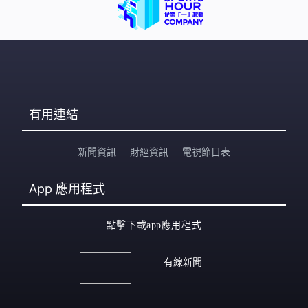
的經驗，可能署方在城隧有改善，情況好了很多，不過到
目前為止，我仍收到兩部車的信息，仍是過（感應）不到
城隧。今次開了城隧後，由於（不同隧道）收費不同，有
些八元有些五元，變相我們與司機對數時，加添了很多麻
煩
有用連結
新聞資訊
財經資訊
電視節目表
App
應用程式
點擊下載app應用程式
有線新聞