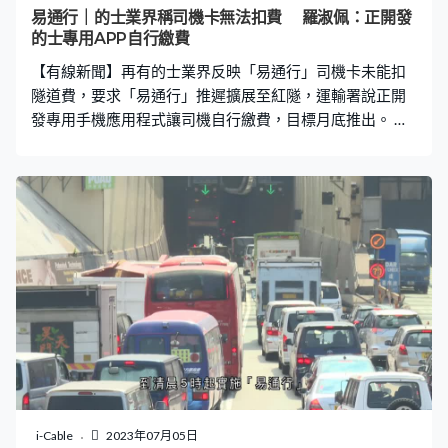
易通行｜的士業界稱司機卡無法扣費 羅淑佩：正開發
的士專用APP自行繳費
【有線新聞】再有的士業界反映「易通行」司機卡未能扣
隧道費，要求「易通行」推遲擴展至紅隧，運輸署說正開
發專用手機應用程式讓司機自行繳費，目標月底推出。 青
沙管制區、獅隧、城隧5月起先後實施「易通行」，的士業
議會統計「易通行」司機卡讀卡失敗率青沙管制區最高，
達到18%，其次是獅隧16%，城隧誤差最少。的士小巴商
總會理事長周國強的車行管理675輛的士，他說平均每日
有兩成的士扣不到隧道費，聘請兩人專門核數。周國強：
「絕對不合理，如果一個打算令到大家方便的應用程式弄
到大家不方便，更引來額外負擔不在政府，落在我們身
上，等如我們聘請人替你收錢你就不理會，你會否津貼我
們？」 運輸署署長羅淑佩：「我們正在開發一個專用的士
手機應用程式，另一個專用針對的士的程式讓司機自行繳
費，因為剛才聽到打理人說要聘請多兩人處理約700輛
車，很麻煩，以前不用的，為何要我們負責？我有時覺
得，你管理一間幾百人的公司，製造就業協助我們管理數
i-Cable
2023年07月05日