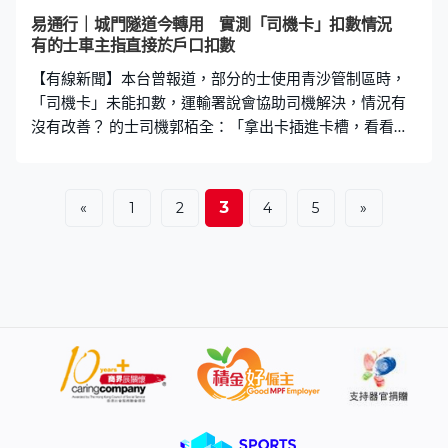
易通行｜城門隧道今轉用 實測「司機卡」扣數情況
有的士車主指直接於戶口扣數
【有線新聞】本台曾報道，部分的士使用青沙管制區時，
「司機卡」未能扣數，運輸署說會協助司機解決，情況有
沒有改善？ 的士司機郭栢全：「拿出卡插進卡槽，看看手
機程式有沒有問題，沒問題便可以開工。這是運輸署設置
的這兩個卡位，他們找人來設置的，有幾十架車都重新設
置，但有一部分車用不到。」郭栢全過去兩星期使用青
3
«
1
2
4
5
»
沙，「司機卡」都感應不到，沒有扣隧道費，一直在車主
戶口扣數。運輸署隨後找人協助，調整擺卡位置，及後兩
日依然失敗。這天趁城隧轉用「易通行」，再試一次。駛
過收費廣場進入城隧，過了兩分多鐘，接連有幾個訊息，
通知他的戶口已扣隧道費。之後再試多次，一直失敗的青
沙管制區，過了接近五分鐘，都成功收費。 吳錦華是這輛
的士的車主，他名下十四部的士，有三、四部「司機
卡」，持續未能成功扣到隧道費，直接在他的戶口扣數，
隨著更多隧道使用「易通行」，他希望盡早解決問題。推
動的士發展聯會副主席吳錦華：「經過上次尖山（青沙）