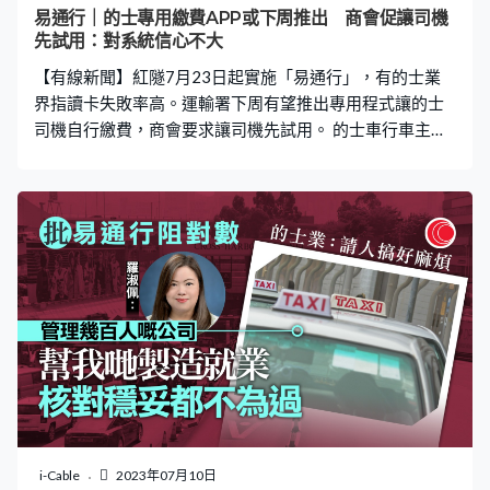
我說經常偵測不到，但想詳細檢查要周六再來，有檢查名
易通行｜的士專用繳費APP或下周推出 商會促讓司機
單看哪一部分出問題，她願意檢查便可以了。」 羅淑佩：
先試用：對系統信心不大
「如果是大型和中型車行車隊比較多，想一次過來，我們
【有線新聞】紅隧7月23日起實施「易通行」，有的士業
要在青衣驗車中心找地方集中處理。」羅淑佩
界指讀卡失敗率高。運輸署下周有望推出專用程式讓的士
司機自行繳費，商會要求讓司機先試用。 的士車行車主協
會會長鄭敏怡： 「如果調試花費時間要很久，是否可以讓
業界看到應用程式幫到手，我們便可以放心用紅隧。但現
在甚麼也未看到，純粹說個信字，在過去兩個月經驗，對
個系統信心真的不大。近來經常說港車北上，有個龍門架
讓車輛試行，是否閱讀到卡貼，其實為何不可用這些方
法，協助的士業界做好些？而非只說你那張貼得不好，如
何貼得不好呢？其實司機不知道。他貼好、跟指示後都不
太可行，至少不是九成多成功，五次可能有一次、兩次不
成功。」
i-Cable
2023年07月10日