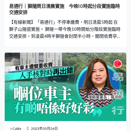
他車輛都可以用。往九龍方向最左邊行車線，在平日上、
易通行｜獅隧周日清晨實施 今晚10時起分段實施臨時
下午繁忙時間繼續是巴士專線，其他時段任何車都可以
交通安排
用。 獅隧實施「易通行」前一度封閉半小時，關閉收費
【有線新聞】「易通行」不停車繳費，明日清晨5時起 在
亭、更改道路標記，運輸署署長羅淑佩到場視察。 下階段
獅子山隧道實施。 獅隧一帶今晚10時開始分階段實施臨時
「
交通安排，到凌晨4時半獅隧會封閉半小時，關閉收費亭、
更改道路標記，車輛屆時要改道，直至清晨5時重開隨即改
用「易通行」，駕駛者可以直接駛過收費廣場，不用停車
付款。
i-Cable
2023年05月26日