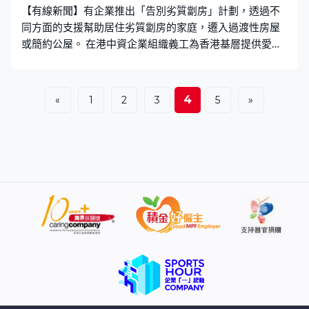
【有線新聞】有企業推出「告別劣質劏房」計劃，透過不
同方面的支援幫助居住劣質劏房的家庭，遷入過渡性房屋
或簡約公屋。 在港中資企業組織義工為香港基層提供愛心
修繕工作，包括安裝防滑扶手、檢查水管、修補天花及更
換電燈電線等，同時幫助劏房戶申請入住過渡性房屋及簡
約公屋，改善居住環境。政府正就簡樸房規管方案諮詢公
4
«
1
2
3
5
»
眾，房屋局局長何永賢出席活動說，下一步希望在市區尋
找劏房做改裝簡樸房的示範單位。 房屋局局長何永賢：
「令業主明白簡樸房是一些可達至的要求，如何做、要花
多少錢做，如果我們能夠在區內找到現存（劏房）單位做
示範可以讓業主知道不太困難，用多少錢、多少時間就可
以做到簡樸房標準，讓居民有多個選擇。」