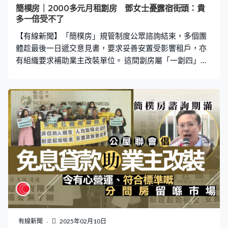
簡樸房｜2000多元月租劏房 鄧女士憂露宿街頭：貴
多一倍受不了
【有線新聞】「簡樸房」規管制度公眾諮詢結束，多個團
體趁最後一日遞交意見書，要求妥善安置受影響租戶，亦
有組織要求補助業主改裝單位。 這間劏房屬「一劏四」只
有約50呎，鄧女士月租2,000多元與兒子窩居在這裡，沒
有窗、廚廁要共用，不符合「簡樸房」最低標準。劏房住
戶鄧女士：「很擔心，經濟條件不容許租其他地方，怕屆
時沒有地方住，會露宿街頭。現在租金佔收入三分一，以
後出去租，再多三至五百元可以接受，真的太貴多一倍接
受不了。」 擔心流離失所，鄧女士趁公眾諮詢最後一天，
跟隨社區組織協會請願，同場還有「劏房支援連線」。兩
個組織收集超過1,000份意見書，要求原區安置受影響租戶
及訂立起始租金。劏房支援連線連瑋軒 ：「我們倡議用
150%應課差餉租值，設立一個起始租金，令到業主有謀利
空間之餘，亦令劏房住戶不用負擔太貴租金。」 公屋聯會
亦到政府總部遞交意見，促請政府補助業主改裝劏房以符
合「簡樸房」標準。公屋聯會副主席梁文廣：「政府是否
有線新聞
2025年02月10日