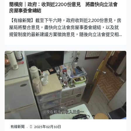
簡樸房｜政府：收到近2200份意見 將盡快向立法會
房屋事委會總結
【有線新聞】截至下午六時，政府收到近2,200份意見，房
屋局將整合意見，盡快向立法會房屋事委會總結，以及就
規管制度的最新建議方案徵詢意見，隨後向立法會提交相
關條例草案，爭取今年內通過法例。 完成立法程序後會為
現存劏房登記，並同步接受「簡樸房」認證申請，重申政
府會以民為本、有序執法，逐步取締劣質劏房。
有線新聞
2025年02月10日