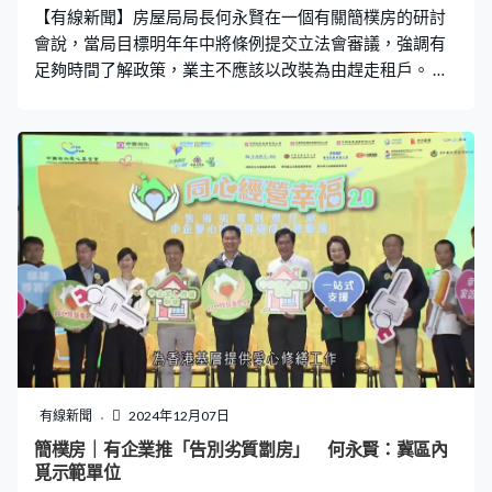
【有線新聞】房屋局局長何永賢在一個有關簡樸房的研討
會說，當局目標明年年中將條例提交立法會審議，強調有
足夠時間了解政策，業主不應該以改裝為由趕走租戶。 何
永賢：「所以今天如果有些租戶，有業主告訴你『我要做
簡樸房啦，麻煩你走吧！』對不起，我的條例都未開始跟
立法會討論，立法會都未通過，我現在的最低標準都只是
建議，我都是在諮詢，不代表這些就是將來落成的一個法
例。」 研討會有幾十名劏房居民及區議員出席，有人擔心
小朋友跨區搬屋影響學業及成長，何永賢相信簡約公屋營
運團體會安排活動促進鄰舍關係。對於外界意見指簡樸房
要設有向街窗戶，技術上有困難，何永賢稱部分光井衛生
惡劣，不能接受，會繼續研究簡樸房的基本條件。
有線新聞
2024年12月07日
簡樸房｜有企業推「告別劣質劏房」 何永賢：冀區內
覓示範單位