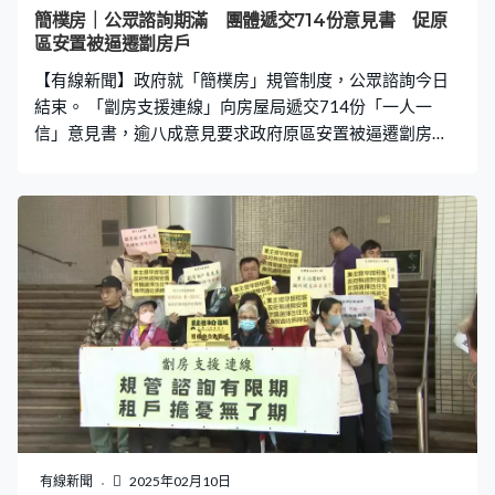
「現在計算出來，業主在應課差餉租值上收取兩倍謀利空
簡樸房｜公眾諮詢期滿 團體遞交714份意見書 促原
間，我覺得這個是一個暴利，所以我們倡議用150%應課差
區安置被逼遷劏房戶
餉租值設立一個起始租金，令到業主有謀利空間之餘，亦
【有線新聞】政府就「簡樸房」規管制度，公眾諮詢今日
結束。 「劏房支援連線」向房屋局遞交714份「一人一
信」意見書，逾八成意見要求政府原區安置被逼遷劏房
戶，為簡樸房訂立起始租金，避免業主將改裝及認證劏房
成本轉嫁到租客身上。 公屋聯會亦到政府總部提交意見，
促政府研究為業主提供低息貸款及延長登記寛限期。 公屋
聯會副主席梁文廣：「政府是否可以提出一個制度化的低
息貸款或免息貸款計劃，令到繼續有心營運、符合簡樸房
標準的分間房，可以繼續留在市場上，減少對市場衝
擊。」 公屋聯會總幹事招國偉：「保障租戶續租權2年加2
年的合約，即最長48個月時間，我們希望更加寬鬆彈性去
處理登記及寬限期狀況，希望政府考慮進一步延長寛限
期，與劏房租管續租48個月看齊，目標希望租客不被業主
逼遷。」
有線新聞
2025年02月10日