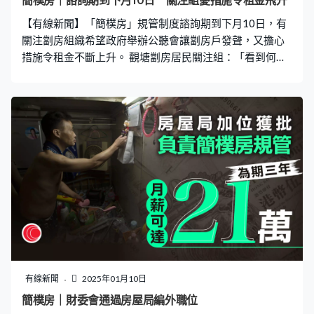
簡樸房｜諮詢期到下月10日 關注組憂措施令租金飛升
【有線新聞】「簡樸房」規管制度諮詢期到下月10日，有
關注劏房組織希望政府舉辦公聽會讓劏房戶發聲，又擔心
措施令租金不斷上升。 觀塘劏房居民關注組：「看到何局
長的社交平台有探訪劏房街坊，但每次都是逐個探訪，不
知何時才能聽到很多街坊的意見。我們認為局長及政府應
該進行較大的諮詢工作，特別是舉辦公聽會。」 荃灣劏房
關愛組：「目前簡樸房政策還未落實，租金已經在上升，
當措施落實後，若政府建屋數量追不上，租金只會愈升愈
高，是否到時才會補救？」
有線新聞
2025年01月10日
簡樸房｜財委會通過房屋局編外職位