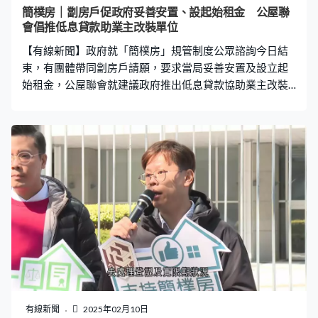
可以提出一個制度化的低息貸款，或免息貸款計劃，令到
簡樸房｜劏房戶促政府妥善安置、設起始租金 公屋聯
繼續有心營運符合簡樸房標準的分間房，可以繼續留在市
會倡推低息貸款助業主改裝單位
場上，減少對市場衝擊。」公屋聯會又建議將租戶續租權
【有線新聞】政府就「簡樸房」規管制度公眾諮詢今日結
延長至四年，降低租戶被迫遷的
束，有團體帶同劏房戶請願，要求當局妥善安置及設立起
始租金，公屋聯會就建議政府推出低息貸款協助業主改裝
單位至合標準。 簡樸房規管公眾諮詢最後一天，「劏房支
援連線」及社區組織協會聯同多名劏房租戶，向房屋局遞
交超過1,000份意見書，有租戶擔心新政策推行後會失去居
所。劏房租戶：「他們會將簡樸房改建至合格，很多有居
民有機會所住單位是『一劏三、一劏幾』，他們會無故被
業主迫遷，他們被迫遷後可以去甚麼地方？政府會不會關
注我們？」 關注團體希望政府盡量安排受影響租戶原區安
置，又再次強調需要訂立起始租金，避免業主將改裝成本
轉嫁到租客身上。社區組織協會副主任施麗珊：「問過計
劃改裝後收租5,100元，至7,000多、8,000元租金也有業
主說會收。現時劣質劏房居民交租近3,000元，或者板間房
付2,000、1,000多元，最高也只是3,500元，基本上要求
再交更多租金，居民很大壓力。」 劏房支援連線連瑋軒：
有線新聞
2025年02月10日