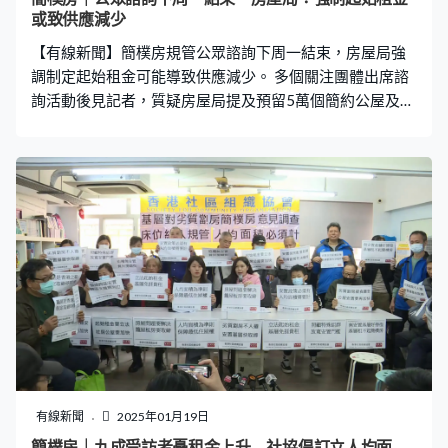
或致供應減少
【有線新聞】簡樸房規管公眾諮詢下周一結束，房屋局強
調制定起始租金可能導致供應減少。 多個關注團體出席諮
詢活動後見記者，質疑房屋局提及預留5萬個簡約公屋及過
渡屋單位，並非只供受影響劏房戶入住；又擔心規管實施
後將令劏房租金飆升，要求同時規管「起始租金」。 房屋
局回應指如果制定起始租金，業主可能不再放租，會令單
位供應下跌，必須小心處理；又重申調查顯示只有三成劏
房不符合簡撲房標準，估計有約7萬個單位可繼續放租，加
上未來五年有15萬9000個公屋單位供應，相信可應付需
求。
有線新聞
2025年01月19日
簡樸房｜九成受訪者憂租金上升 社協倡訂立人均面