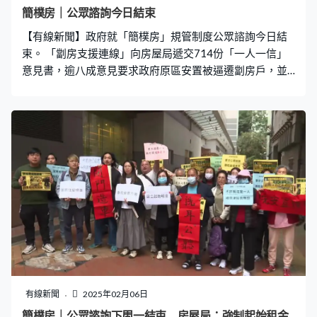
簡樸房｜公眾諮詢今日結束
【有線新聞】政府就「簡樸房」規管制度公眾諮詢今日結
束。 「劏房支援連線」向房屋局遞交714份「一人一信」
意見書，逾八成意見要求政府原區安置被逼遷劏房戶，並
為簡樸房設立起始租金，避免業主將改裝及認證劏房成本
轉嫁到租客身上。
有線新聞
2025年02月06日
簡樸房｜公眾諮詢下周一結束 房屋局：強制起始租金