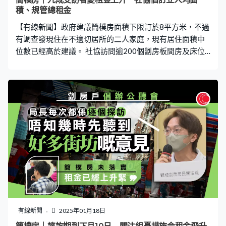
積、規管總租金
【有線新聞】政府建議簡樸房面積下限訂於8平方米，不過
有調查發現住在不適切居所的二人家庭，現有居住面積中
位數已經高於建議。 社協訪問逾200個劏房板間房及床位
等住戶，發現二人至五人家庭的居住面積中位數已經介乎
100至200呎，社協認為以一人住戶的需求釐定單一標準不
合適，建議訂立人均面積。調查亦發現基層住戶可負擔的
租金中位數是2,000元，九成半受訪者擔心若果沒有就租金
作出規管，租金必然會上升。社協建議規管制度訂明分間
單位的總租金，不可超出差估署的估值兩成。
有線新聞
2025年01月18日