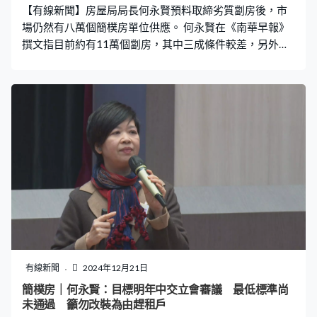
【有線新聞】房屋局局長何永賢預料取締劣質劏房後，市
場仍然有八萬個簡樸房單位供應。 何永賢在《南華早報》
撰文指目前約有11萬個劏房，其中三成條件較差，另外七
成相信毋須大改動便符合「簡樸房」最低標準，預料長遠
有八萬個「簡樸房」單位供應。她說簡樸房規管制度2月
10日結束諮詢後會盡快向立法會提交條例草案，爭取年內
通過，並展開劏房單位登記程序，登記結束後會視乎公屋
供應情況決定執法時間表。她又說隨着公屋、簡約公屋單
位陸續落成，更多合資格住戶「上樓」，劏房需求下降，
租金上漲幅度有限。
有線新聞
2024年12月21日
簡樸房｜何永賢：目標明年中交立會審議 最低標準尚
未通過 籲勿改裝為由趕租戶