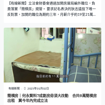
【有線新聞】立法會財委會通過加開房屋局編外職位，負
責落實「簡樸房」規管。 要求記名表決的狄志遠投下唯一
反對票，加開的職位為期約三年，月薪介乎約19至21萬
元。財委會之後亦以記名表決方式，狄志遠一票反對下通
過保留民航處一個有時限編外職位至2027年3月底，負責
提升香港國際航空樞紐地位及發展低空經濟。兩個項目都
因應人事編制小組的建議未有進一步討論。
有線新聞
2025年01月02日
簡樸房｜何永賢料7成劏房毋須大改動 合共8萬簡樸房
出租 冀今年內完成立法