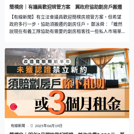
假設如果劏房租客因為條例受影響，短期可以住進過渡房
簡樸房｜有議員歡迎規管方案 冀政府協助劏房戶搬遷
屋。」鄭泳舜又建議設立專責小組及熱線，處理規管簡樸
【有線新聞】有立法會議員歡迎簡樸房規管方案，但希望
房衍生的糾紛及查詢。
政府多行一步，協助須搬遷的劏房住戶。 鄭泳舜：「雖然
說現在有義工隊協助有需要的劏房租客找一些私人市場單
位，我自己覺得是不足夠，期望政府、我亦多次提出未來
簡約公屋供應比較充足，到過渡性房屋安排下，可不可以
在現有過渡房屋預留一定單位數目開專線，讓假設如果劏
房租客因為條例受影響，短期可以住進去過渡性房屋。」
有線新聞
2025年06月19日