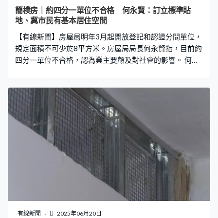
屋、簡約公屋等陸續落成，有信心房屋供應足夠。「這個
簡樸房｜約四分一單位不合格 何永賢：訂立標準貼
想法很單一，這個單位面積改正之後它的成本是否直接轉
地、冀市民有基本居住空間
到租客？但剛剛我們解釋過，要放大大局，在大局當市場
【有線新聞】房屋局明年3月起開放登記和認證分間單位，
和今天是完全另一個環境，四年後，四
規定面積不可少於8平方米。房屋局局長何永賢指，目前約
四分一單位不合格，認為業主要顧及對社會的影響。 何永
賢：「你劏成這麼小，沒錯，還原的成本一定是多點，但
是你想想過住收的租金經過這麼多年。其實這方面社會有
要求，希望基層大眾有需要時居住空間都有基本的衞生條
件、基本的居住空間，所以我們定的標準實在很貼地。」
有線新聞
2025年06月20日