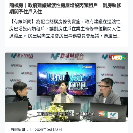
金，並提供搬遷津貼。劏房住戶康女士：「新的租金我們
簡樸房｜政府建議過渡性房屋增設丙類租戶 劏房執修
不能控制，所以在搬遷的瓶頸階段希望政府提供一個援
期間予住戶入住
手，給一點津貼我們，沙漠裏有兩滴水都好。」團體又期
【有線新聞】為配合簡樸房條例實施，政府建議在過渡性
望政府能原區安置受影響劏房戶，減少搬遷對
房屋增設丙類租戶，讓劏房住戶在業主執修單位期間入住
過渡屋。 房屋局向立法會房屋事務委員會建議，過渡屋新
增丙類租戶，供在劏房住滿半年以上、因應簡樸房條例而
需要搬遷的租戶短期入住，申請人須提交政府執法文件或
社工推薦信等，證明在劏房住滿6個月以上。九龍西（民建
聯）鄭泳舜：「有些人劏房租管從來不保障他的，他甚麼
（證明）都沒有，局方又會用甚麼準則社工認證、水電費
單，可不可以寬鬆方法處理這件事？」 房屋局副局長戴尚
誠：「我們的原意是去減低、防止濫用情況出現，我們並
非鐵板一塊，去指定某一類證據證明。」 房屋局建議撥出
兩成過渡屋單位予丙類租戶，解釋是根據2021年統計，11
萬劏房戶中有四成八沒有輪候公屋，當中四分一是由於資
產或入息超標。而根據最新估算，簡樸房規管下有三分一
單位需執整，推算最終有約4,400戶潛在丙類租戶。而按
2026年底21,000戶過渡屋供應計算，只需撥出兩成單位，
有線新聞
2025年06月23日