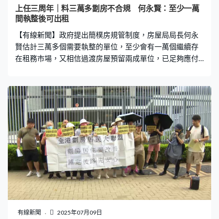
上任三周年｜料三萬多劏房不合規 何永賢：至少一萬
間執整後可出租
【有線新聞】政府提出簡樸房規管制度，房屋局局長何永
賢估計三萬多個需要執整的單位，至少會有一萬個繼續存
在租務市場，又相信過渡房屋預留兩成單位，已足夠應付
劏房戶暫時遷置需求。 房屋局上月向立法會提交簡樸房規
管草案，房屋局局長何永賢接受本台專訪時預計條例正式
生效後，有3萬多間分間單位要執整。何永賢：「我們估可
能有些也會繼續做，不是一劏四，它變成一劏三、一劏
二，可能是萬多個單位在這三萬那裡走出來，所以我們真
的很保守。我當你是一萬，加回原本有些也不用太大執
整，有七萬多，你本身也有八萬個單位，有機會登記做簡
樸房，去供應未來需要。」 房屋局提出過渡房屋新增丙類
租戶類別，容許受簡樸房規管影響的住戶申請，毋須符合
公屋資產或入息限制，上限是兩成單位，以明年有21,000
個過渡屋單位計算，最多可以提供4,200個單位，比房屋局
預計的4,400戶潛在丙類租戶略少。何永賢：「我覺得
4,200這個數是有多的，大家不要忘記，丙類本身的入息及
有線新聞
2025年07月09日