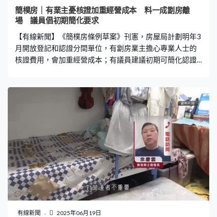
簡樸房｜有業主憂核證加重經營成本 料一成劏房離
場 議員倡初期簡化要求
【有線新聞】《簡樸房條例草案》刊憲，房屋局計劃明年3
月開放登記和認證分間單位，有劏房業主擔心專業人士的
核證費用，會加重經營成本；有議員建議初期可簡化認證
要求。 政府將立法規管劏房，不論新舊都要先經認證才獲
准經營，申請認證時要附上指明專業人士核證的報告，例
如註冊建築師、工程師、測量師等。有業主估計，認證費
用至少要五位數字，會增加經營成本。簡樸房經營者協會
主席陳顯熹：「總數可能至少要四、五萬元，但我們又只
做五年，一年成本約一萬元，如以簡樸房普遍每月五千至
六千元，除開佔租金差不多一成的成本，我自己覺得成本
不算輕。」 他又憂慮，要找多名不同範疇的專業人士核
證，進一步加重負擔，至於會將多少成本轉嫁租客，就要
視乎市場情況，相信至少有一成劏房離場。 有立法會議員
稱，以目前市道來說，認證人手不會構成大問題，但關注
認證的複雜程度。謝偉銓：「你說有沒有漏水，分分鐘只
能由有經驗人士目測，你不可以鑿開牆壁，看它有沒有防
有線新聞
2025年06月19日