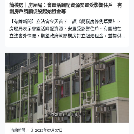
資產是超出了乙類限制，差不多到公屋富戶階層人士都可
簡樸房｜房屋局：會靈活調配資源安置受影響住戶 有
以考慮。試想如果他資產及收入是超出了一定距離，其實
劏房戶請願促設起始租金等
他很容易在私人市場找到單位搬遷。」 政府建議丙類租户
【有線新聞】立法會今天首、二讀《簡樸房條例草案》，
最多只能佔過渡房屋兩成限額
房屋局表示會靈活調配資源，安置受影響住戶。有團體在
立法會外情願，期望政府就簡樸房訂立起始租金，並提供
搬遷津貼。 本港目前有11萬個分間單位，當中有三成不足
8平方米，不符合簡樸房標準，房屋局推出簡樸房規管制
度，就單位的結構安全、面積等範疇訂立最低標準，逐步
淘汰劣質劏房。 立法會首、二讀《簡樸房條例草案》，房
屋局局長何永賢指當局將於2027年3月起，就違規單位採
取執法行動，又強調受影響的劏房戶不會提早獲編配公
屋，但當局會調配房屋資源，如過渡性房屋及中轉屋等安
置受影響的劏房戶。 何永賢：「考慮到部份居於分間單位
的住戶並不符合公屋申請資格，房屋局最近亦提出在過渡
性房屋新增丙類租戶類別，為簡樸房規管條例下的執法行
動、改造工程等影響，有逼切安置需要，通過社工隊小心
評估分間單位住戶提供短暫的居所。」 有團體在立法會外
請願，向議員提交意見書，期望政府就簡樸房訂立起始租
有線新聞
2025年07月07日