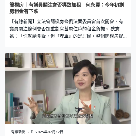
要的市民。 另外有議員希望政府在執修單位方面向業主提
簡樸房｜有議員關注會否導致加租 何永賢：今年初劏
供更多協助。梁文廣：「規格上的一些樣板，令到他們可
房租金有下跌
不可以用比較便宜價錢，或者比較下，不會因為市場不透
【有線新聞】立法會簡樸房條例法案委員會首次開會，有
明，讓改裝承建商『鋸咗一頸血』，或者用較
議員關注條例會否加重劏房基層住戶的租金負擔。 狄志
遠：「你就請食飯，但『埋單』的是居民，整個簡樸房提
升質素，或者取締劣質劏房，一定帶來成本增加，過程中
成本增加，政府沒投入很明顯成本就會轉嫁在小市民身
上。」 江玉歡：「有沒有想過平均劏房租金上升多少，因
為計算到在模型中計算到例如改裝成本、認證費用，想聽
聽這方面，如果你說完全不加租，我想沒有人會信。」 房
屋局局長何永賢：「我們公營房屋已經大量興建，平均每
年3萬個單位，加上簡約公屋3萬個單位出現，這些供應給
予選擇，大家就毋須再在市場在一些劣質劏房都要捱貴
租，反過來說在數字上，由今年初比去年初，已經看到劏
房租金有些下跌。」
有線新聞
2025年07月12日