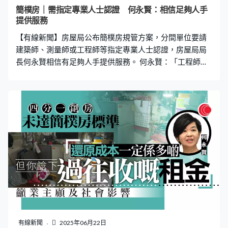
即約4,200戶可以應付需求。 丙類租戶最長只可住兩年，
簡樸房｜需指定專業人士認證 何永賢：相信足夠人手
租金亦會遞增，首年可繳付正常租金，之後半年增至一倍
提供服務
半租金，租期最後半年要交兩倍租。以市區過渡屋項目計
【有線新聞】房屋局公布簡樸房規管方案，分間單位要請
算，1至2人單位
建築師、測量師或工程師等指定專業人士認證，房屋局局
長何永賢相信有足夠人手提供服務。 何永賢：「工程師當
中還有消防、機電工程師可以讓他們幫忙認證，總數大約
有一萬多人，不過當中有一些政府人員不可以幫忙做認
證，減一些大約有八千人。說真的面積每個人都懂得量
度，獨立抽氣扇是否獨立每個人都知，如果要求本身是消
防相關專業人士就可以認證。」
有線新聞
2025年06月22日