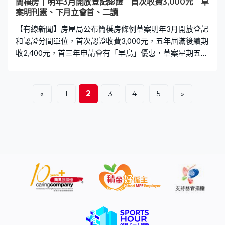
簡樸房｜明年3月開放登記認證 首次收費3,000元 草
案明刊憲、下月立會首、二讀
【有線新聞】房屋局公布簡樸房條例草案明年3月開放登記
和認證分間單位，首次認證收費3,000元，五年屆滿後續期
收2,400元，首三年申請會有「早鳥」優惠，草案星期五刊
憲，下月9日立法會首讀及二讀。 簡樸房條例草案出爐，
與早前公布建議一樣，規定最小面積8平方米，地面至天花
最少2.3米，須至少有一扇可開啟，面對室外的窗戶玻璃面
2
«
1
3
4
5
»
積至少要有0.1平方米。又要有提供每小時至少換氣5次的
鮮風供應設施等，廁所須有間隔牆及門分隔，亦要有獨立
水電錶。 房屋局明年3月1日同步推出登記及認證制度，現
有的劏房或分間單位有12個月可以登記，提交指明專業人
士核證的報告後，會獲批有效期5年的簡樸房認證。今次方
案交代認證制度的詳細收費，首三年會有全額寬免或半額
優惠，希望鼓勵現有劏房業主盡早申請登記及認證，之後
首次認證申請收3,000元，續期收2,400元。 劏房業主會有
36個月寬限期，改造單位和申請認證簡樸房，寬限期結束
前半年，已登記但未取得認證的單位禁止訂立新租約，未
完約亦會被視為終止，須向租戶賠償餘下租期或三個月租