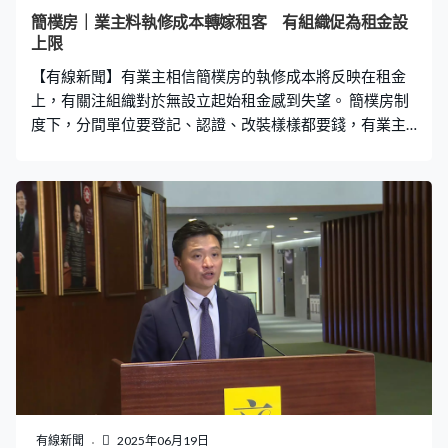
水。往後有條件時收緊都可以，不過現在我覺得應盡量簡
簡樸房｜業主料執修成本轉嫁租客 有組織促為租金設
單。很簡單，你提升了（標準），究竟程度要去到怎樣，
上限
100分還是60分都合格，現在來說我認為應減低對住戶大
【有線新聞】有業主相信簡樸房的執修成本將反映在租金
規模的影響。」 有議員就建議推出實務指引
上，有關注組織對於無設立起始租金感到失望。 簡樸房制
度下，分間單位要登記、認證、改裝樣樣都要錢，有業主
相信會轉嫁租客。香港業主會會長佘慶雲：「做生意『羊
毛出羊身上』，會算在租客身上，你多幾十元一個月、幾
百一個月對營運者不重要，他『計唔掂數』就結業，『計
得掂數』就加租。」 有關注組織要求政府再考慮參考差估
署租金估值，設立起始租金為租金設上限。劏房支援連線
成員賴建國：「只有一半交租賃表格，有很多不簽約，因
為一簽約就受《租管條例》限制，業主看到執法沒那麼誠
心，不擔心執法會到自己身上，這大半年看到市場上已經
加租，藉口就是『我要被人管』，你要不就不要住。」賴
建國期望將於月底終止、為公屋申請者而設的，租金津貼
可以延續，減輕潛在負擔。 有立法會議員就指必須準備
好，安置受影響劏房租客。九龍西（民建聯）鄭泳舜：
「可不可以在現有過渡房屋預留一定單位數目開專線，讓
有線新聞
2025年06月19日