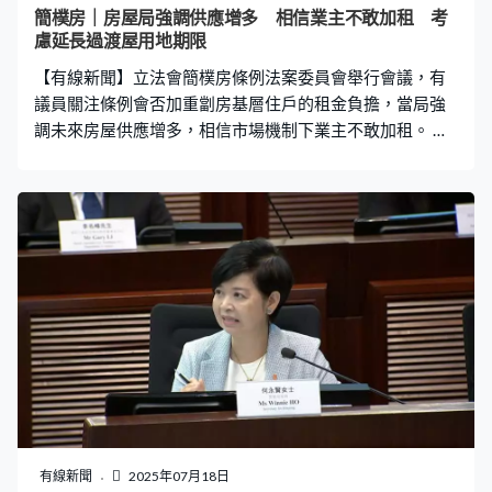
簡樸房｜房屋局強調供應增多 相信業主不敢加租 考
慮延長過渡屋用地期限
【有線新聞】立法會簡樸房條例法案委員會舉行會議，有
議員關注條例會否加重劏房基層住戶的租金負擔，當局強
調未來房屋供應增多，相信市場機制下業主不敢加租。 政
府估算全港有11萬個劏房，其中3萬個不符合簡樸房最低
標準，即使有業主退場，連同執修的簡樸房市場至少仍有8
萬個單位供應。立法會簡樸房條例法案委員會上，有議員
關注基層租戶租金負擔會否加重。狄志遠：「你就請食
飯，但『埋單』的是居民，整個簡樸房提升質素，政府沒
投入，很明顯成本就會轉嫁在小市民身上。」江玉歡：
「有沒有想過，平均劏房租金上升多少，因為計算到，如
果你說完全不加租，我想沒有人會信。」 房屋局局長何永
賢：「我們公營房屋已經大量興建，平均每年3萬個單位，
加上簡約公屋3萬個單位出現，當市場有供應，業主要搵人
租，所以一定在租金如果還加租，更加沒有人去租單位，
就是我們經常說市場本身做調節。」何永賢又說，會考慮
延長部分過渡性房屋及簡約公屋用地使用期限，協助有需
有線新聞
2025年07月18日