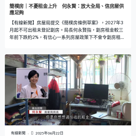
簡樸房｜不憂租金上升 何永賢：放大全局、信房屋供
應足夠
【有線新聞】房屋局提交《簡樸房條例草案》，2027年3
月起不可出租未登記劏房。局長何永賢指，劏房租金較三
年前下跌約2%，有信心一系列房屋政策下不會令劏房租金
上升。 房屋局明年3月開放登記和認證分間單位，標準包
括面積不可少於8平方米。房屋局局長何永賢指，全港11
萬個分間單位中，約四分一不合格，需要改裝單位。「你
劏成這麼小，劏成10多個單位，沒錯，還原的成本一定是
多點，但是你想想過往收的租金經過這麼多年。其實這方
面社會有要求，希望基層大眾有需要時居住空間都有基本
的衞生條件、基本的居住空間。」 她提到只有一份租約的
分間單位不受《簡樸房條例》規管，「為甚麼有這樣的想
法，因為我覺得很貼民情，事實上有些老業主真的想租給
學生、賺一點，他自己在這裏住，這些我們不太擔心。他
自己在這裏住、一個學生，衞生條件不會太差，他自己也
住在這裏，有時有第二種人情味。」 有聲音擔心政策下分
間單位供應減少，導致租金上升。何永賢預計，隨公營房
有線新聞
2025年06月22日