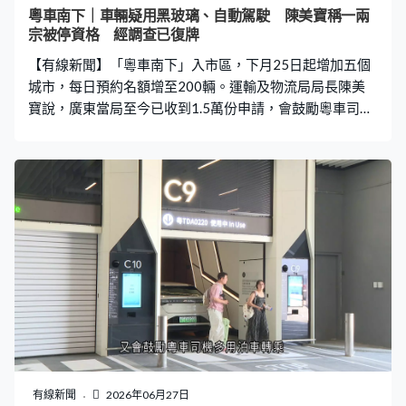
發現當中有違規個案，都是零星的。而我們亦透過管理辦
粵車南下｜車輛疑用黑玻璃、自動駕駛 陳美寶稱一兩
法或執法單位，很快已經跟進和處理。我們認為整體情況
宗被停資格 經調查已復牌
可以非常之接受，我們不會放鬆，我們會繼續加緊在各方
【有線新聞】「粵車南下」入市區，下月25日起增加五個
面監察。」 機管局亦同步在機場的自動化
城市，每日預約名額增至200輛。運輸及物流局局長陳美
寶說，廣東當局至今已收到1.5萬份申請，會鼓勵粵車司機
多用泊車轉乘，又指計劃目前大致運作暢順，強調有機制
處理違規個案。 「粵車南下」入境市區推出超過半年，有
車輛懷疑採用「黑玻璃」或者使用自動駕駛功能，不符合
本地法例。運輸及物流局局長陳美寶說，這些都屬於零星
個案，強調有機制處理，「根據機制，可能如果情況嚴
重，我們會暫停他入境的『粵車南下』資格，直至事情跟
進完畢、調查完畢。有一兩宗個案可能是短暫暫停申請資
格，直到有關調查程序完畢後，其實都已經恢復，至今亦
都沒有很嚴重事情。」 「粵車南下」下月25日起增加五個
大灣區城市，每日預約名額增至200輛，陳美寶指，廣東
當局至今已超額收到1.5萬份申請，約六成就是來自新增的
城市；強調設立名額已考慮道路承載力，又會鼓勵粵車司
機多用泊車轉乘。陳美寶：「可能有一些內地司機來到，
有線新聞
2026年06月27日