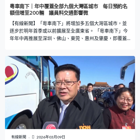
申請、預約。」 陳美寶指，粵車司機在香港涉及交通意
粵車南下｜年中覆蓋全部九個大灣區城市 每日預約名
外、違例及投訴，只有零星個位數案件，未需內地執法部
額倍增至200輛 議員料交通影響微
門跟進。「2025年在香港涉及左軚車的交通意外率是
【有線新聞】「粵車南下」將增加多五個大灣區城市，並
0.28%，這個數字相比香
逐步於明年首季或以前擴展至全廣東省。 「粵車南下」今
年年中再推展至深圳、佛山、東莞、惠州及肇慶，即覆蓋
全部九個大灣區城市，每日預約名額，會由100輛倍增至
200輛，維持每輛車留港最多三日。政府稱「粵車南下」
進入市區半年以來，整體運作有序暢順，截至上月底，入
境市區批出約8,400個申請，累計預約出行約6,700架次。
有議員對擴展「粵車南下」安排表示歡迎。交通事務委員
會主席陳恒鑌：「相信新計劃下，由100輛車可以進入香
港變成200輛，雖然增長一倍，但200輛車我相信容量都足
夠吸納，所以我認為對於香港整體交通影響輕微，亦都令
到大灣區其他市民能夠來港，透過駕車來港促進本港消
費、購物，我是歡迎的。」
有線新聞
2026年03月09日