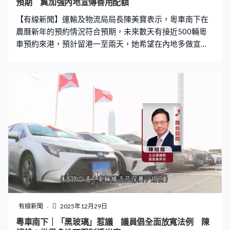
預期 冀加強內地宣傳善用配額
【有線新聞】運輸及物流局局長陳美寶表示，粵車南下在
農曆新年的預約情況符合預期，未來數天有接近500輛粵
車預約來港，預計留港一至兩天，她希望在內地多做宣
傳，運用好配額。 粵車南下實施一個多月，有3,000宗入
本港市區的申請，一半已經來港。運輸及物流局局長陳美
寶說，農曆新年期間預約情況亦符合預期，「內地都是長
假期，我們都留意到預約出行數字，今天（年廿八）數額
已經接近100。未來數天都有接近500的出行數字，而當中
觀察到有一半私家車，他們會留港一至兩天。」 至於是否
可以將計劃擴展至廣東省其他城市，及是否有空間增加目
前每天100個來港名額，陳美寶指要小心謹慎。「這個數
額暫時我們觀察，例如在一些星期六、日或者長假期都運
用得挺好的，平日可能在工作天，數額仍然有空間可以使
用，所以我們在這一方面希望與廣東方面以及在內地多點
去宣傳、運用好配額，我們就可以有個基礎去增加。」 計
劃實施初期曾經有司機違例，例如進入禁區、啟動自動駕
有線新聞
2025年12月29日
駛功能等，有沒有司機被列入「黑名單」，陳美寶沒有直
粵車南下｜「黑玻璃」惹議 議員倡全面放寬法例 陳
接回答，表示部分違例個案已經由警方現場跟進，或者按