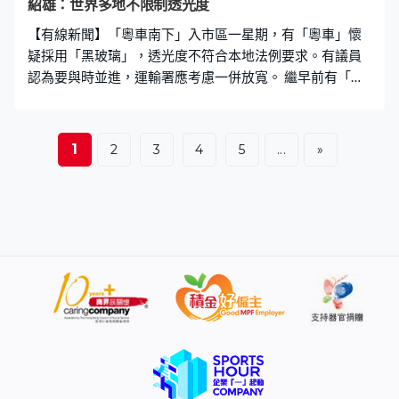
紹雄：世界多地不限制透光度
管理辦法與廣東省政府處理。「粵車司機來到的時候我們
【有線新聞】「粵車南下」入市區一星期，有「粵車」懷
都會加緊提醒他們，在不同方面的，
疑採用「黑玻璃」，透光度不符合本地法例要求。有議員
認為要與時並進，運輸署應考慮一併放寬。 繼早前有「粵
車」因為使用自動駕駛功能，遭運輸署發出警告信後，近
日又有議論「粵車」採用「黑玻璃」，質疑驗車有雙重標
準，在海港城「粵車」打卡點都見到有「粵車」車身玻璃
1
2
3
4
5
...
»
懷疑透光度不足，車主稱驗車前已更換玻璃膜。「粵車南
下」車主胡小姐：「本身所有玻璃膜都具防曬功能，透光
率又不夠高。（記者：因為來港所以做了甚麼？）撕了、
換了一層膜，只要按規矩做好準備，不適合就改，來到香
港需要符合香港的規矩。」 根據本港法例，車輛車頭擋風
玻璃前座側窗的透光度要達70%，後座側窗、車尾最少
44%。香港電動車代理商主席黃毅力：「『粵車南下』就
如外星人來襲地球，他們來港前已有自動駕駛和黑玻璃，
他們與我們香港車輛比較，似乎我們的文明落後他們至少
30至50年。」 選委會界別議員陳紹雄：「粵車南下每日批
一百個牌照，部份車輛究竟在驗車過程中如何看待相關的
法例要求呢？在與時並進的情況下，我覺得運輸署應盡快