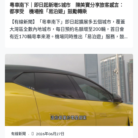
粵車南下｜即日起新增5城市 陳美寶分享旅客感言：
都享受 機場推「易泊遊」鼓勵轉乘
【有線新聞】「粵車南下」即日起擴展多五個城市，覆蓋
大灣區全數內地城市，每日預約名額增至200輛，首日會
有近170輛粵車來港。機場同時推出「易泊遊」服務，鼓
勵旅客泊車轉乘。 運輸及物流局局長陳美寶在港珠澳大橋
口岸出席歡迎儀式，迎接「粵車南下」擴展後首批旅客。
「粵車南下」入市區，由原先的四個城市新增多五個，包
括深圳、佛山和東莞等，覆蓋大灣區全數內地城市，每日
預約名額亦增至200輛。 陳美寶說近期接獲的申請超額3
倍，六成來自新增的五個城市。對於深圳等地的粵車要繞
道經港珠澳大橋入境香港，她說會跟廣東省商討是否要擴
展到更多口岸。陳美寶：「剛才我跟一些家庭聊天，當中
有佛山、深圳的旅客，其實他們都享受在港珠澳大橋自由
自在駕車的經驗。當然我們接下來會累積經驗，亦希望做
好現時擴展的部分。」 對於近期出現「粵車南下」司機懷
疑逆線行車，或駕駛時使用手機等違規個案，當局會繼續
加強教育。陳美寶：「現今實施半年有多，整體如果我們
有線新聞
2026年06月27日