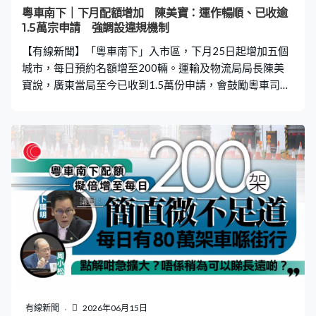
暫時他想適應一下，他們都可能想到一些方便的停車場泊
粵車南下｜下月配額增加 陳美寶：運作暢順、已收逾
車，或者到一些酒店泊車，然後再轉乘其他很方便、四通
1.5萬宗申請 強調設違規機制
八達的，例如港鐵網絡或者是其他公共交通工具，巴士、
【有線新聞】「粵車南下」入市區，下月25日起增加五個
渡輪、電車，其實我們都很想在這方
城市，每日預約名額增至200輛。運輸及物流局局長陳美
寶說，廣東當局至今已收到1.5萬份申請，會鼓勵粵車司機
多用泊車轉乘，又指計劃目前大致運作暢順，強調有機制
處理違規個案。 「粵車南下」入境市區推出超過半年，有
車輛懷疑採用「黑玻璃」，或者使用自動駕駛功能，不符
合本地法例。運輸及物流局局長陳美寶說，這些都屬於零
星個案，強調有機制處理。陳美寶：「如果調查得出他是
違反管理辦法的行政規定，或者是違反法律規定時，我們
都會與廣東有關當局根據機制，可能如果情況嚴重，我們
會暫停他入境的『粵車南下』資格，直至事情跟進完畢、
調查完畢。」 「粵車南下」下月25日起增加五個大灣區城
市，每日預約名額增至200輛。陳美寶指，廣東當局至今
已超額收到1.5萬份申請，約六成就是來自新增的城市，強
調設立名額已考慮道路承載力，又會鼓勵粵車司機多用泊
車轉乘。 陳美寶：「可能有一些內地司機來到，暫時他想
有線新聞
2026年06月15日