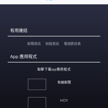
審視今次『粵車南下』，考慮到廣東車輛來港這部份應可
放寬的時候，應隨即在香港法例作全面檢討
有用連結
新聞資訊
財經資訊
電視節目表
App
應用程式
點擊下載app應用程式
有線新聞
HOY