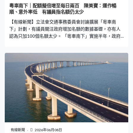
適應一下，他們都可能想到一些方便的停車場泊車，或者
粵車南下｜配額擬倍增至每日兩百 陳美寶：運作暢
到一些酒店泊車，然後再轉乘其他很方便、四通八達的，
順、意外率低 有議員指名額仍太少
例如港鐵網絡或者是其他公共交通工具，巴士、渡輪、電
【有線新聞】立法會交通事務委員會討論擴展「粵車南
車，其實我們都很想在這方面給
下」計劃，有議員關注政府增加名額的數據基礎，亦有人
認為只加100個名額太少。 「粵車南下」實施半年，政府
建議將配額由每日100個倍增至200個，開放城市由4個增
至9個，最長停留三日不變，即每日最多有600架粵車在香
港市區行走。 卜國明：「每日在街上有80萬輛車在行走，
這100輛、200輛車簡直微不足道。」陳宗彝：「本地零
售、餐飲業受『港車北上』很大影響，希望局長可以考慮
他們困難，可以多增加配額。」陳紹雄：「200輛若是基
於過往六個月的數據來判斷，我就不太明白你的經濟或數
據基礎。」周小松：「為何我們這麼急於在半年內就要調
整數字，及擴大允許他們進入城市的數量，不是稍為可以
看長遠一點？」 運輸及物流局局長陳美寶：「我們是用
『小步快走』的方向及政策推進，所以去年推出時以100
輛為配額。今年我們主要觀察到過去一段時間整體運作是
暢順的，亦見到開始在一些節假日、長假期，都見到超額
有線新聞
2026年06月08日