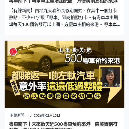
粵車南下｜粵車車主冀增加配額 方便與朋友相約來港
【有線新聞】內地九天春節長假期開始，在其中一個打卡
熱點，不少FT字頭「粵車」到訪拍照打卡。有粵車車主期
望每天100個名額可以上調，方便車主相約來港。 粵車車
主唐先生：「100個名額其實我覺得都足夠，如果新增更
多都會更好。例如我和朋友相約一同來港，我剛好中籤，
但朋友沒有中籤，那我是否應該去？都會存在一點問題。
我們只可以出行三天，包括來港當天，住一晚明天回去剛
剛好。（為何不逗留三天？）三天太累了。」
有線新聞
2026年02月15日
粵車南下｜未來數天近500粵車預約來港 陳美寶稱符