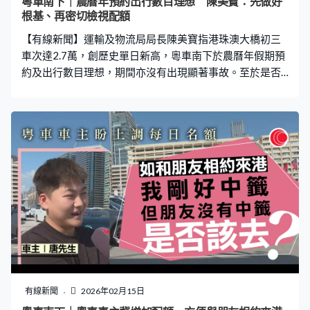
粵車南下｜農曆年預約出行數目理想 陳美寶：先做好
個統整的檢視，希望今年內稍後時間將檢視結果與立法會
根基、再密切檢視配額
相關事務委員會分享。」 另外，陳美寶指的士車隊推出至
【有線新聞】運輸及物流局局長陳美寶指港珠澳大橋初三
今接單量有220萬，預計本月底5支的
車次達2.7萬，創歷史單日新高，粵車南下於農曆年假期預
約及出行數目理想，期間亦沒有出現顯著事故。至於是否
調整配額或使用深圳灣口岸，她強調需先做好根基。 運輸
及物流局局長陳美寶：「我們推出粵車南下，和廣東省兩
地是很小心、密切溝通，大家共同願望是用好大橋，做好
互惠、雙向奔赴政策，希望民情方面，無論是香港或廣東
內地達到正面評價，未來目標朝向將適合城市增加數目，
以致廣東省內做更多推廣。隨著這一方面如配額，我們會
密切檢視，希望先做好根基，向前推進時才能更暢順。」
有線新聞
2026年02月15日