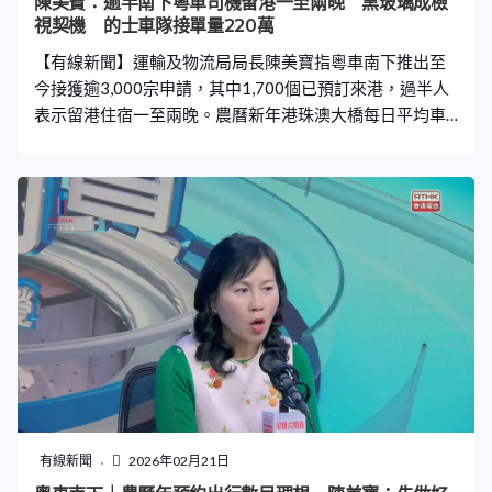
陳美寶：逾半南下粵車司機留港一至兩晚 黑玻璃成檢
視契機 的士車隊接單量220萬
【有線新聞】運輸及物流局局長陳美寶指粵車南下推出至
今接獲逾3,000宗申請，其中1,700個已預訂來港，過半人
表示留港住宿一至兩晚。農曆新年港珠澳大橋每日平均車
次，較去年同期增長25%。 「粵車南下」實施近兩個月，
運輸及物流局局長陳美寶指農曆新年申請符合預期，有
600宗已預約或出行，周末使用額度更接近用滿。至於會
否調整配額或增加其他關口容許粵車進入本港，陳美寶指
會密切檢視情況，「我們推出粵車南下，和廣東省兩地是
很小心、密切溝通。大家共同願望是用好大橋，做好互
惠、雙向奔赴政策。希望民情方面，無論是香港或廣東內
地達到正面評價，未來目標朝向將適合城市增加數目。」
陳美寶說整體粵車司機合規合法，至於有粵車用黑玻璃
窗，引起關注會否放寬車輛裝置要求，她強調要確保安全
下與時並進。陳美寶：「香港沿用的標準參考世界不同地
方，但隨著科技日新月異，尤其現在車輛內的科技裝置，
譬如電子倒後鏡。是一個很好的契機去檢視，正就這方面
有線新聞
2026年02月21日
搜集各地不同標準，也包括在内地，我們會在這方面做一