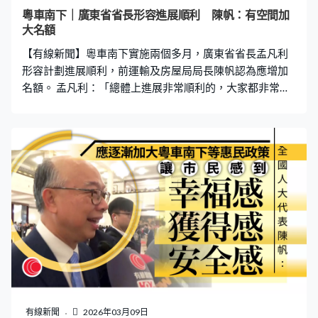
粵車南下｜廣東省省長形容進展順利 陳帆：有空間加
大名額
【有線新聞】粵車南下實施兩個多月，廣東省省長孟凡利
形容計劃進展順利，前運輸及房屋局局長陳帆認為應增加
名額。 孟凡利：「總體上進展非常順利的，大家都非常支
持。下一步肯定還會按照既定的審批流程朝前走。」陳
帆：「任何惠民的，讓市民感到幸福感、獲得感、安全感
都逐漸應該加大，讓市民感受到，也可以享受到。（粵車
南下方面名額？）我相信是有空間的，我相信讓政府多給
些時間它，我相信政府在進行工作亦是積極處理中。」
有線新聞
2026年03月09日