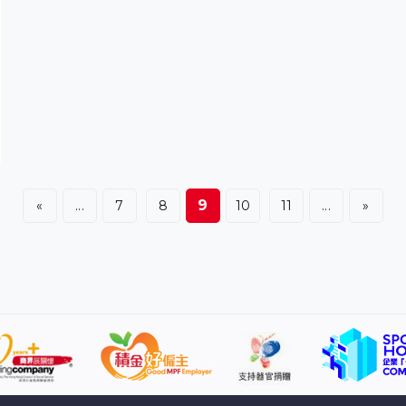
旅遊警示，黎智英在控方提問下承認自己當時獲告知行程
的目的。控方關注黎智英曾吩咐Mark Simon向李柱銘聲稱
郭明瀚是自願幫忙，李柱銘便無法拒絕，黎智英作供也稱
沒聘請郭明瀚，之後解釋是自願向他付款。 黎智英早前作
供指2019
9
«
...
7
8
10
11
...
»