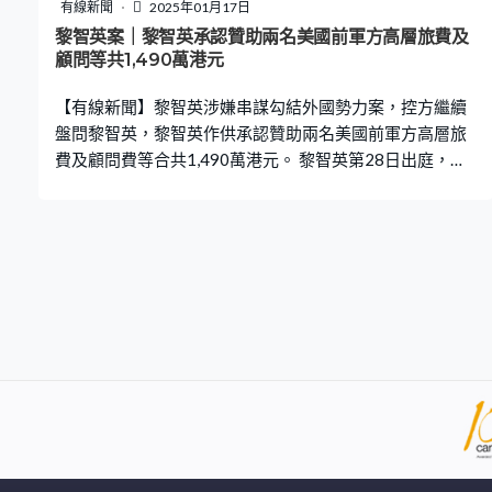
有線新聞
2025年01月17日
黎智英案｜黎智英承認贊助兩名美國前軍方高層旅費及
顧問等共1,490萬港元
【有線新聞】黎智英涉嫌串謀勾結外國勢力案，控方繼續
盤問黎智英，黎智英作供承認贊助兩名美國前軍方高層旅
費及顧問費等合共1,490萬港元。 黎智英第28日出庭，繼
續就他的海外聯繫作供。控方提到Mark Simon告知黎智
英，美國前副國防部長保羅沃夫維茲和美軍前副參謀長基
恩的顧問合約已經獲批，黎智英在庭上稱知道他們到台灣
為蔡英文諮詢要取得美國司法部的許可，曾經達成口頭協
議，但從來不知道合約的存在，又確認曾經對保羅沃夫維
茲到訪越南和日本的建議表達同意，但不知道最終有否成
事。 法官李運騰關注Mark Simon向黎智英交代兩名美國前
高官的行程，包括越南、日本、新加坡，其中一次長達一
個月，黎智英稱不知道為何時間這麼長，沒有印象他們談
及過其他國家。黎智英又承認贊助兩人以及隨行的台灣事
務專家旅費，還有顧問費，以及給予基恩一筆25萬美元私
人貸款，折合支付一共1,490萬港元，由Mark Simon負