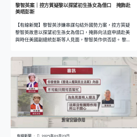
選約束，黎智英回覆「我們」要處理這個問題。法官杜麗
黎智英案｜控方質疑黎以探望初生孫女為借口 掩飾赴
冰關注「我們」的字眼，控方亦質疑初選這個話題並非陳
美晤彭斯
梓華無緣無故帶起，黎智英重申他對初選感興趣，但無份
【有線新聞】黎智英涉嫌串謀勾結外國勢力案，控方質疑
組織、不清楚細節。 至於Mark S
黎智英故意以探望初生孫女為借口，掩飾向法庭申請赴美
與時任美國副總統彭斯等人見面，黎智英作供否認。 黎智
英第8日接受控方盤問，他確認曾計劃在2020年6月到訪紐
約和華盛頓，與美國時任副總統彭斯、國安委和國務院等
人會面。黎智英當時牽涉刑事恐嚇案，獲准保釋但不可以
離港，他曾申請更改條件，稱想到美國探望初生孫女，以
及處理《蘋果日報》和加拿大的酒店生意事務，但沒有提
及要見美國官員。 控方關注黎智英曾指希望女兒在幾日內
誕下孫女取得出世紙，令他的申請可以有正當性，質疑黎
智英故意以此為借口掩飾。黎智英否認稱行程主要目的是
見孫女，認為自己有足夠理由，與官員見面並非大事，亦
不構成勾結外國勢力。控方再質疑黎智英明知國安法立法
決定已獲通過，仍然繼續游說美國政府，黎智英稱是自己
疏忽，忘記國安法即將實施。 2020年6月底，Mark Simon
報告已向美國國安委提出可以放入制裁名單的香港官員，
有線新聞
2025年01月23日