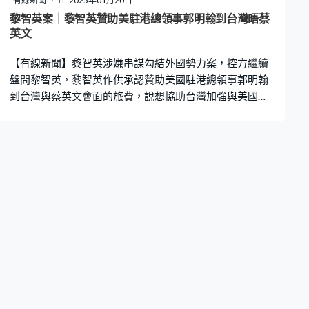
有線新聞
2025年01月20日
員會面，但他說已不記得討論內容。 控方又在庭上展示黎
黎智英案｜黎智英贊助美駐港總領事郭明翰到台灣晤蔡
智英和Mark Simon的對話，提到特朗普說過香港示威是暴
英文
動，法官杜麗冰問黎智英是否同意特朗普的說法，黎智英
【有線新聞】黎智英涉嫌串謀勾結外國勢力案，控方繼續
說示威大致和平，只
盤問黎智英，黎智英作供承認贊助美國駐港總領事郭明翰
到台灣與蔡英文會面的旅費，說想協助台灣加強與美國聯
繫，但否認作為代理人或中間人。 黎智英第29日出庭，繼
續圍繞與台灣和美國的聯繫作供。黎智英稱想協助台灣重
建外交渠道，所以向蔡英文介紹美國前駐港總領事郭明
翰，並支付郭明瀚2018年3月到台灣跟蔡英文會面的旅
費，但不包括顧問費用，因為郭明瀚是義務赴台，亦沒有
跟蔡英文達成任何協議。 控方展示黎智英曾經與Mark
Simon討論台灣的官員非常謹慎，因此提出想跟吳釗燮前
外長用膳，了解他們的想法。黎智英又對蔡英文左右手江
春男反映，美國兩名前高官保羅和基恩認為特朗普領導下
的美國政府，是台灣與美國深入交往的最佳時機，黎智英
在庭上指只是覆述說法，沒有表達自己取態。 法官李運騰
稱黎智英似乎很積極，他回答只是想幫助台灣，又否認擔