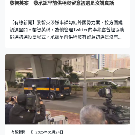
黎智英案｜黎承認早前供稱沒留意初選是沒講真話
【有線新聞】黎智英涉嫌串謀勾結外國勢力案，控方圍繞
初選盤問。黎智英稱，為他管理Twitter的李兆富曾經協助
挑選初選投票程式，承認早前供稱沒有留意初選是沒有說
真話。 控方第10日盤問黎智英，問他2019年12月是否曾
經跟李永達討論初選。黎智英說，當時他們只是討論對選
舉最有利的部署，形式與初選類似。他在訊息中，向李永
達提及李兆富「是初選程式的始作俑者」，叫李永達找李
兆富討論，因為李兆富熟悉網上投票，所以負責尋找合適
的投票軟件，但程式並非由他開發，只是參與討論和提出
意見。黎智英說，用電子投票是李兆富的主意，自己認同
這是最方便的模式，補充可以用手機投票。 法官李運騰關
注初選這個主意最初由誰人提出，黎智英說不知道，但有
聽過李永達閒聊提起，又說民主派本身就關注分薄票源問
題。控方質疑黎智英早前供稱沒有留意初選，又否認與陳
梓華討論過初選，但證據顯示他似乎對初選程式很熱衷。
黎智英回應是因為他答應在電子投票上提供協助，所以希
有線新聞
2025年01月24日