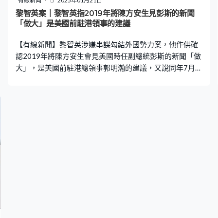
有線新聞
2025年01月21日
節，只記得沒有討論過美國應作出甚麼行動。 三名法官關
黎智英案｜黎智英指2019年將陳方安生見彭斯的新聞
注黎智英曾向Mark Simon查詢《香港人權與民主法案》的
「做大」是美國前駐港領事的建議
內容，黎智英解釋是以防見面期間有人提及所以先作準
【有線新聞】黎智英涉嫌串謀勾結外國勢力案，他作供確
備，強調沒有請
認2019年將陳方安生會見美國時任副總統彭斯的新聞「做
大」，是美國前駐港總領事郭明瀚的建議，又說同年7月去
美國前已知道是到白宮開會。 控方繼續圍繞黎智英的政治
聯繫盤問，2019年3月黎智英向蘋果高層，轉發陳方安生
與美國時任副總統彭斯見面的照片，吩咐要「做到最大效
果」。他作供稱「做大」的建議由美國前駐港總領事郭明
瀚提出，可以說是編採指示，供蘋果高層參考，但不是跟
隨郭明瀚建議。 黎智英之後跟李柱銘說美國兩黨對中國的
敵對態度明顯，是游說華盛頓的好時機。他在庭上解釋是
想喚起美國關注香港逃犯條例，而當時美國民主黨主導國
會，郭明瀚來自民主黨，黎智英說希望可加入李柱銘等人
進行游說，計劃在國會提出香港逃犯條例議題，但不知道
是提倡制裁香港官員。 至同年4月，助手Mark Simon向黎
智英匯報訪美有兩個具體提議，包括懲罰香港官員和發出