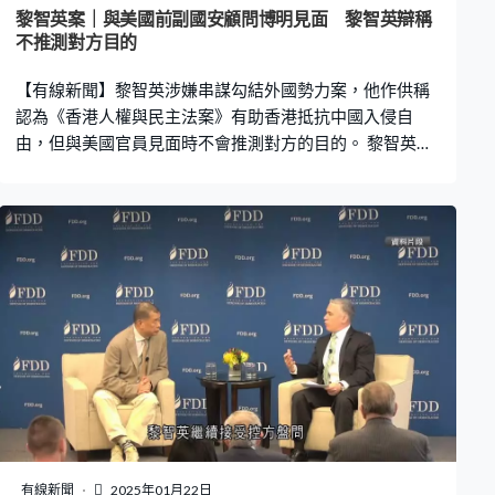
斷指即使黎智英不喜歡盤問方式，檢控官有責任提出指
黎智英案｜與美國前副國安顧問博明見面 黎智英辯稱
控，提醒黎智英控制情緒。 黎智英說對羅傑斯的認知僅限
不推測對方目的
於他曾經為香港絕食抗議，法官李素蘭問絕食對香港有何
【有線新聞】黎智英涉嫌串謀勾結外國勢力案，他作供稱
用？黎智英稱可讓人留意香港的情況，英國政府可能有所
認為《香港人權與民主法案》有助香港抵抗中國入侵自
行
由，但與美國官員見面時不會推測對方的目的。 黎智英第
33日作供，談到2019年10月訪美期間，曾與美國前副國
安顧問博明見面。控方指出，美國國家安全委員會會就國
安、軍事、外交等政策向總統提供意見，黎智英一定清楚
這個角色。黎智英稱他不關心，平時單純與人見面，不會
推測對方的目的，事前亦從來不作準備。 控方質疑，黎智
英早前作供稱，見時任國務卿蓬佩奧時採納了蓬佩奧助手
的意見，黎智英稱如果這樣視為有準備，他不能否認。
2019年11月，Mark Simon出席美國國安委會議後告知，
特朗普決定簽署《香港人權與民主法案》，但想盡量避免
讓中國在貿易談判上獲得籌碼。黎智英在庭上指，沒有過
問Mark Simon如何得知，不過認為法案對香港抵抗中國入
侵自由有利。 至2020年4月，Mark Simon與美國國安委委
員討論《馬格尼茨基法案》，黎智英作供稱只知道法案關
有線新聞
2025年01月22日