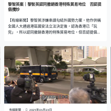
望確保軟件能夠有效運作，之後在盤問下承認早前沒有講
黎智英案｜黎智英認同撤銷香港特殊貿易地位 否認提
真話。
倡攬炒
【有線新聞】黎智英涉嫌串謀勾結外國勢力案，他作供稱
全國人大通過港區國安法立法決定後，認為香港已「玩
完」，所以認同撤銷香港的特殊貿易地位，但否認提倡攬
炒。 黎智英第33日作供，提到2019年10月訪美曾與共和
黨參議員史考特見面，控方展示照片，兩人手持「光時」
口號的黑色上衣。黎智英解釋是史考特取出黑衣作為道
具，自己出於禮貌拿起合照，沒有留意字句。法官杜麗冰
質疑假如上面印有裸女是否都會這樣做，黎智英說不回答
假設性問題。 黎智英又確認在美期間與前副國安顧問博明
見面，控方指美國國安委會就國安、軍事、外交等政策向
總統提供意見，黎智英一定清楚這個角色。黎智英稱他不
關心，與人見面不會推測對方目的。 2020年4月至5月期
間黎智英在電郵與多人討論《馬格尼茨基法案》，包括前
副國防部長保羅沃夫維茲及美國前國務院資深顧問惠頓
等，沃夫維茲稱對法案的問題源自香港法官郭偉健偏頗的
言論，惠頓又談及前中聯辦主任駱惠寧。黎智英作供稱同
有線新聞
2025年01月23日