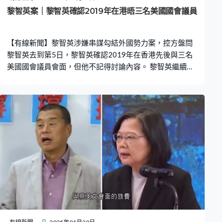
於制裁，不了解細節，講過美國是唯一的教贖，是因為只
黎智英案｜黎智英確認2019年在港晤三名美國國會議員
有美國關心香港，但沒有提出要通過法案。他又同意Mark
Simon與委員交流時，是以他助手的身份發言和
【有線新聞】黎智英涉嫌串謀勾結外國勢力案，控方盤問
黎智英去到第5日，黎智英確認2019年在香港先後與三名
美國國會議員會面，但他不記得討論內容。 黎智英繼續接
受控方盤問，控方問他2019年出席保衛民主基金會座談會
時，將香港比喻為冷戰的柏林，說「香港正打一場與美國
價值觀相同的戰爭」，又形容美國有核武，「可以一分鐘
解決他們」。黎智英解釋是比喻，指美國的價值觀有如核
武，他承認視中共為敵人，但他不討厭或憎恨中共。法官
杜麗冰質疑黎智英沒有表明是打比喻，觀眾會以為他站在
美國一方、一同對抗中國，黎智英稱當時已說明是價值觀
之戰，不同意有誤導。 2019年5月，黎智英在《紐約時
報》發表文章，建議美國調查並封鎖中國部分貪污官員的
戶口，並歸還款項予中國。法官李運騰問為何美方要調查
中國貪污，這樣做是制裁抑或給予法律援助，黎智英回答
他沒有特別界定這樣做是法律援助抑或制裁。黎智英又確
認曾經在2019年9至10月，在香港先後跟美國三名國會議