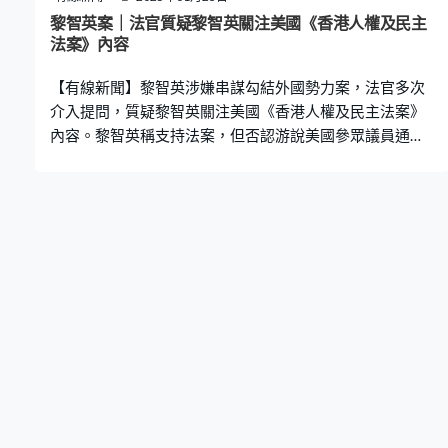
黎智英作供指整體上相信Mark Simon的判斷，但不知道他
黎智英案｜法官質疑黎智英關注美國《香港人權及民主
提及過哪些人，自己亦說不出正確人選。法官李素蘭問是
法案》內容
否覺得只要有香港官員被制裁就可以，黎智英稱沒有這樣
【有線新聞】黎智英涉嫌串謀勾結外國勢力案，法官多次
講過，但承認國
介入提問，質疑黎智英關注美國《香港人權及民主法案》
內容。黎智英稱支持法案，但否認游說美國參眾議員通過
法案。 黎智英第32日作供，提到計劃2019年10月到美國
接受不同媒體訪問，並與參議員和眾議員會面，游說他們
支持香港。黎智英在庭上稱逃犯修訂條例已暫緩，但市民
繼續上街追求基本法賦予的權利，例如是普選，香港正在
危急關頭。其間他在香港與共和黨參議員史考特及前駐港
澳總領事史墨客見面，黎智英稱沒有討論過美國要作出甚
麼具體行動。 法官杜麗冰關注黎智英曾向Mark Simon查詢
《香港人權與民主法案》的內容，法官李素蘭亦稱不可能
不作準備，只問議員可否幫忙。黎智英解釋，為免見面期
間有人提及法案才向Mark Simon了解，認為法案是學術性
質，沒有實際作用，通過後都不會再跟進，所以他不關心
內容。 對於他在專欄稱已跟參議員會面，覺得法案將獲通
過，而沒有出現在法案的人都會被美國列入黑名單。黎智