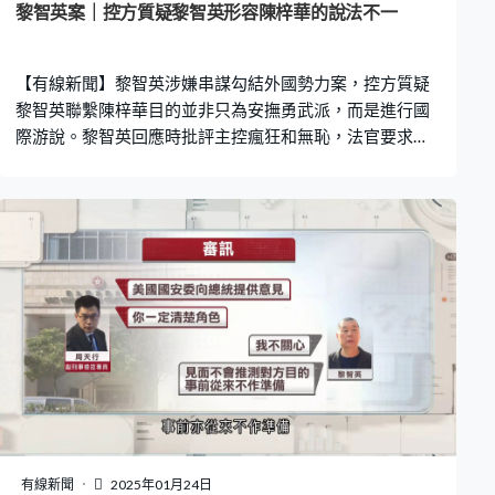
黎智英案｜控方質疑黎智英形容陳梓華的說法不一
【有線新聞】黎智英涉嫌串謀勾結外國勢力案，控方質疑
黎智英聯繫陳梓華目的並非只為安撫勇武派，而是進行國
際游說。黎智英回應時批評主控瘋狂和無恥，法官要求他
控制情緒。 黎智英早前先後作供對陳梓華的理解，包括
「在前線的年輕人」、「勇武派中的保守派」，律政司副
刑事檢控專員周天行質疑有多個版本，黎智英說將「勇
武」演繹成「前線」對他而言並無衝突。他指陳梓華處理
眾籌登報是勇武派其中一名領袖，可安撫暴力示威者，亦
是他與陳梓華聯繫的唯一目的。陳梓華其他範疇的工作他
也有興趣，例如可連繫國際登報團隊和美國香港民主委員
會。訊息顯示黎智英曾經建議陳梓華可在倫敦會見「香港
監察」創辦人羅傑斯及上議院議員奧爾頓勳爵，他在庭上
解釋只是出於好意介紹。 周天行指控黎智英明知兩人在英
國游說實施制裁，陳梓華接觸他們根本與平息暴力無關，
黎智英斥罵周天行不斷將說話強加於他，做法瘋狂和無
恥，又激動反問是否連上廁所也要平息暴力，三個法官打
有線新聞
2025年01月24日