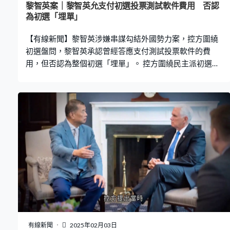
黎智英案｜黎智英允支付初選投票測試軟件費用 否認
為初選「埋單」
【有線新聞】黎智英涉嫌串謀勾結外國勢力案，控方圍繞
初選盤問，黎智英承認曾經答應支付測試投票軟件的費
用，但否認為整個初選「埋單」。 控方圍繞民主派初選盤
問，2019年12月黎智英在訊息稱李兆富「是初選程式的始
作俑者」，叫李永達找他討論。黎智英稱李兆富熟悉和提
出網上投票，所以託對方挑選軟件，並補充可以用手機投
票，又答應支付測試軟件的費用，一直有了解進度和報
價，但否認為整個初選「埋單」或者提供財政援助。 黎智
英亦確認曾經在辦公室跟區諾軒見面，可能與初選有關。
控方質疑黎智英曾供稱沒有留意初選，但似乎又對投票軟
件很熱衷。黎智英說，他只希望確保軟件有效運作，之後
在盤問下承認早前作供沒有說真話。 對於2020年初一直與
李永達傳送訊息、更新初選進度，又曾經邀請李卓人和林
卓廷等用膳，黎智英承認是想知道初選的發展，所以邀約
飯局詢問，但不記得具體對話內容。 陳梓華之後向黎智英
發送一份名單，指朱凱廸、何桂藍、黃之鋒等人不接受初
有線新聞
2025年02月03日