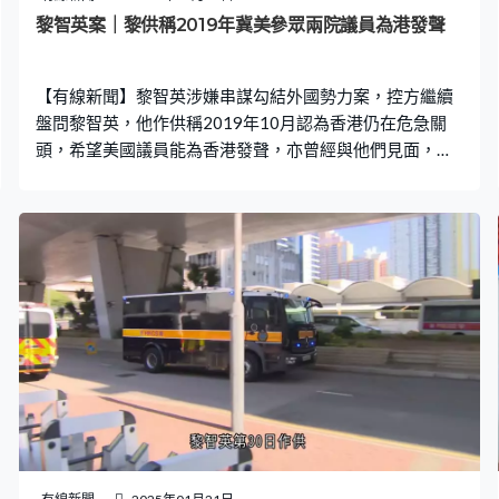
意將駱惠寧列為制裁目標，講過美國是唯一的救贖，是因
黎智英案｜黎供稱2019年冀美參眾兩院議員為港發聲
為只有美國關心香港，但覺得凍結官員戶口更有效。 全國
人大通過港區國安法立法決定後，Mark Simon稱會幫助接
【有線新聞】黎智英涉嫌串謀勾結外國勢力案，控方繼續
觸對美國民主黨政策有影響力的
盤問黎智英，他作供稱2019年10月認為香港仍在危急關
頭，希望美國議員能為香港發聲，亦曾經與他們見面，但
沒有討論應作出的具體行動。 黎智英第32日作供，講到計
劃在2019年10月到美國接受不同媒體訪問，並與參議員和
眾議員會面，游說他們支持香港。黎智英在庭上指雖然逃
犯修訂條例已暫緩，市民仍繼續上街追求基本法賦予的權
利，例如是普選，香港正在危急關頭，所以希望美國參眾
議員能來港或為香港發聲，當時美國未制定任何法案。 控
方指2019年6月美國已有議員提交《香港人權與民主法
案》，即使未通過都正按程序制定中，黎智英稱他是外
人，無份決定和參與。黎智英又承認是Mark Simon告知他
白宮有高層將與香港大學生領袖，例如張崑陽見面，亦會
與他本人見面，但他不肯定會是特朗普，抑或時任副總統
彭斯。計劃訪美行程期間，黎智英亦在香港與共和黨參議
員史考特及前駐港澳總領事史墨客見面，黎智英稱忘記細