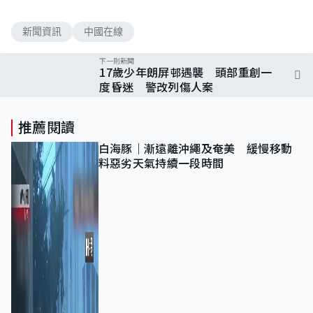
新聞資訊
中國在線
下一則新聞
17歲少年朗屏邨遇襲 頭部重創一
度昏迷 警改列傷人案
推薦閱讀
白海豚｜漸遠離沖繩及奄美 緩慢移動
料惡劣天氣持續一段時間