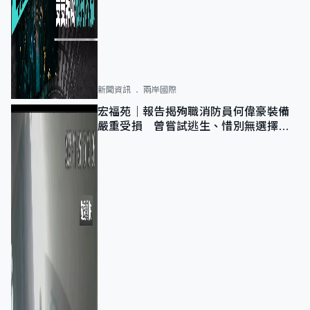
新聞資訊
兩岸國際
宏福苑｜報告揭殉職消防員何偉豪裝備
嚴重受損 曾嘗試逃生、惜別無選擇下
棄裝備墮樓