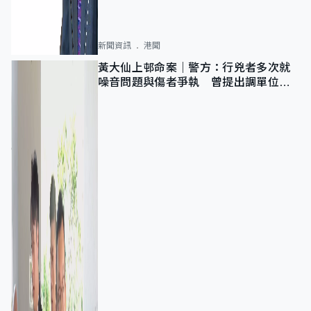
新聞資訊
港聞
黃大仙上邨命案｜警方：行兇者多次就
噪音問題與傷者爭執 曾提出調單位已
獲批