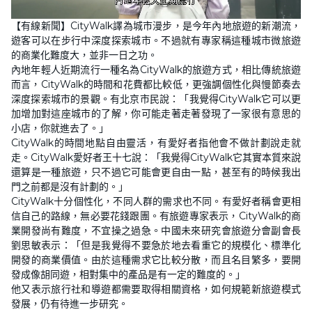
L
U
o
n
【有線新聞】CityWalk譯為城市漫步，是今年內地旅遊的新潮流，
a
m
d
u
遊客可以在步行中深度探索城市。不過就有專家稱這種城市微旅遊
e
t
d
e
的商業化難度大，並非一日之功。
:
3
內地年輕人近期流行一種名為CityWalk的旅遊方式，相比傳統旅遊
3
而言，CityWalk的時間和花費都比較低，更強調個性化與慢節奏去
.
0
深度探索城市的景觀。有北京市民說：「我覺得CityWalk它可以更
3
%
加增加對這座城市的了解，你可能走著走著發現了一家很有意思的
小店，你就進去了。」
CityWalk的時間地點自由靈活，有愛好者指他會不做計劃說走就
走。CityWalk愛好者王十七說：「我覺得CityWalk它其實本質來說
還算是一種旅遊，只不過它可能會更自由一點，甚至有的時候我出
門之前都是沒有計劃的。」
CityWalk十分個性化，不同人群的需求也不同。有愛好者稱會更相
信自己的路線，無必要花錢跟團。有旅遊專家表示，CityWalk的商
業開發尚有難度，不宜操之過急。中國未來研究會旅遊分會副會長
劉思敏表示：「但是我覺得不要急於地去看重它的規模化、標準化
開發的商業價值。由於這種需求它比較分散，而且名目繁多，要開
發成像胡同遊，相對集中的產品是有一定的難度的。」
他又表示旅行社和導遊都需要取得相關資格，如何規範新旅遊模式
發展，仍有待進一步研究。