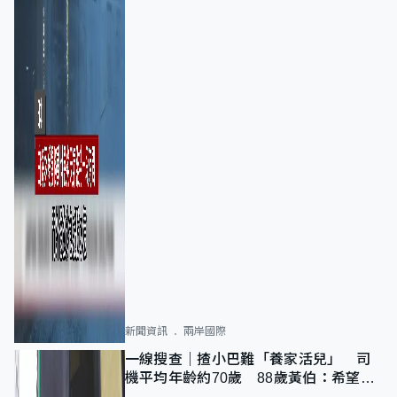
新聞資訊
兩岸國際
一線搜查｜揸小巴難「養家活兒」 司
機平均年齡約70歲 88歲黃伯：希望一
直揸落去