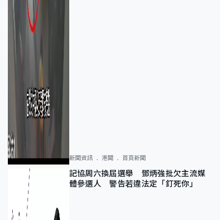
新聞資訊
港聞
首頁新聞
記協周六換屆選舉 鄧炳強批欠主流媒
體參選人 警告若違法定「釘死你」