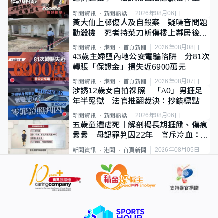
2026年08月06日
新聞資訊
新聞熱話
黃大仙上邨傷人及自殺案 疑噪音問題
動殺機 死者持菜刀斬傷樓上鄰居後墮
斃
2026年08月08日
新聞資訊
港聞
首頁新聞
43歲主婦墮內地公安電騙陷阱 分81次
轉賬「保證金」損失近6900萬元
2026年08月07日
新聞資訊
港聞
首頁新聞
涉誘12歲女自拍祼照 「A0」男捱足
年半冤獄 法官推翻裁決：抄錯標點
2026年08月06日
新聞資訊
新聞熱話
五歲童遭虐死｜解剖揭長期捱餓、傷痕
纍纍 母認罪判囚22年 官斥冷血：同
類案最惡劣
2026年08月05日
新聞資訊
港聞
首頁新聞