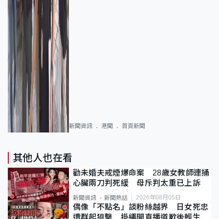
新聞資訊
港聞
首頁新聞
其他人也在看
勸未婚夫戒煙爆命案 28歲女教師連捅
心臟兩刀判死緩 母斥判太重已上訴
2026年08月05日
新聞資訊
新聞熱話
偶像「不點名」談粉絲越界 日女死忠
遭群起狙擊 掛繩開直播道歉後輕生