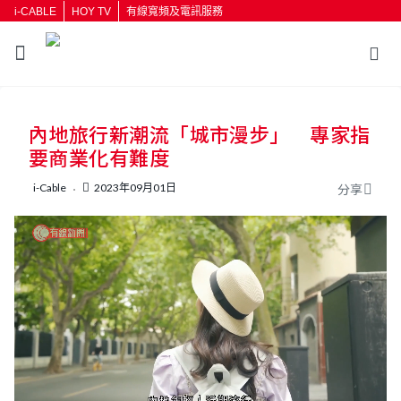
i-CABLE
HOY TV
有線寬頻及電訊服務
返回
內地旅行新潮流「城市漫步」 專家指
按輸入鍵開始搜尋
要商業化有難度
i-Cable
2023年09月01日
分享