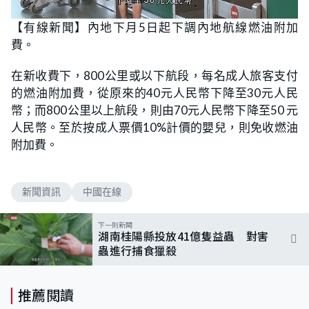
L
U
o
n
【有線新聞】內地下月5日起下調內地航線燃油附加
a
m
d
u
費。
e
t
d
e
:
8
在新收費下，800公里或以下航段，每名成人旅客支付
7
.
的燃油附加費，從原來的40元人民幣下降至30元人民
1
0
幣；而800公里以上航段，則由70元人民幣下降至50 元
%
人民幣。至於按成人票價10%計價的嬰兒，則免收燃油
附加費。
新聞資訊
中國在線
下一則新聞
湖南桂陽縣投放41億隻益蟲 對害
蟲進行捕食獵殺
推薦閱讀