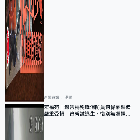
新聞資訊
港聞
宏福苑｜報告揭殉職消防員何偉豪裝備
嚴重受損 曾嘗試逃生、惜別無選擇下
棄裝備墮樓