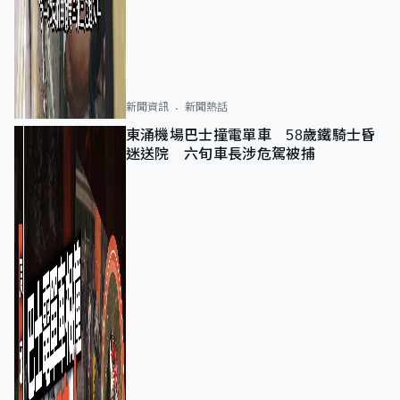
新聞資訊
新聞熱話
東涌機場巴士撞電單車 58歲鐵騎士昏
迷送院 六旬車長涉危駕被捕