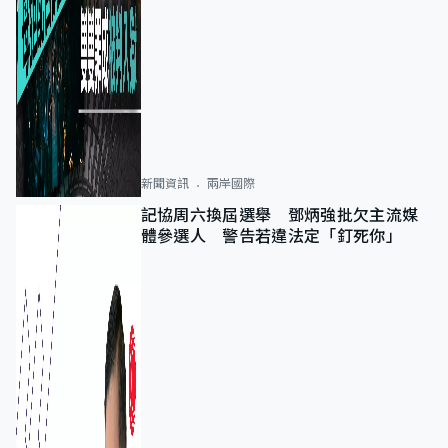
新聞資訊
兩岸國際
記協周六換屆選舉 鄧炳強批欠主流媒
體參選人 警告若違法定「釘死你」