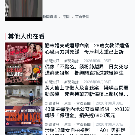
新聞資訊
港聞
首頁新聞
其他人也在看
勸未婚夫戒煙爆命案 28歲女教師連捅
心臟兩刀判死緩 母斥判太重已上訴
2026年08月05日
新聞資訊
新聞熱話
偶像「不點名」談粉絲越界 日女死忠
遭群起狙擊 掛繩開直播道歉後輕生
2026年08月06日
新聞資訊
新聞熱話
黃大仙上邨傷人及自殺案 疑噪音問題
動殺機 死者持菜刀斬傷樓上鄰居後墮
斃
2026年08月08日
新聞資訊
港聞
首頁新聞
43歲主婦墮內地公安電騙陷阱 分81次
轉賬「保證金」損失近6900萬元
2026年08月07日
新聞資訊
港聞
首頁新聞
涉誘12歲女自拍祼照 「A0」男捱足