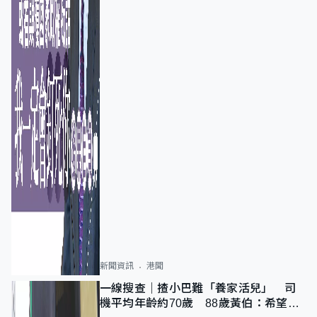
新聞資訊
港聞
一線搜查｜揸小巴難「養家活兒」 司
機平均年齡約70歲 88歲黃伯：希望一