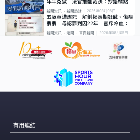
年半冤獄 法官推翻裁決：抄錯標點
2026年08月06日
新聞資訊
新聞熱話
五歲童遭虐死｜解剖揭長期捱餓、傷痕
纍纍 母認罪判囚22年 官斥冷血：同
類案最惡劣
2026年08月05日
新聞資訊
港聞
首頁新聞
有用連結