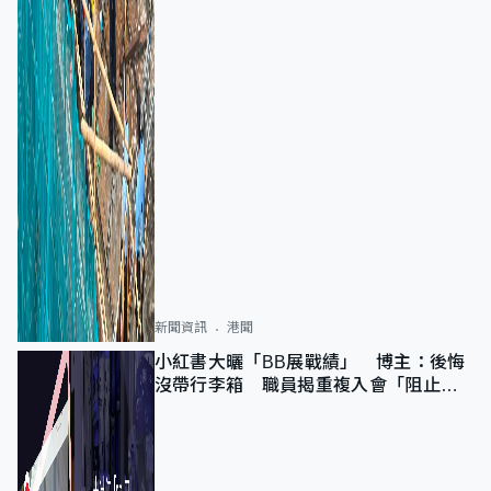
新聞資訊
港聞
小紅書大曬「BB展戰績」 博主：後悔
沒帶行李箱 職員揭重複入會「阻止唔
到」