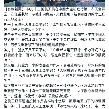
L
U
o
n
【有線新聞】 神舟十三號航天員在中國太空站進行第二次天宮課
a
m
d
u
堂，在無重狀態下示範多項實驗，又與北京、新疆和西藏的學生進
e
t
d
e
行天地交流。
:
3
神舟十三號航天員王亞平說：「太空探索永無止境，各位同學大家
4
好，我是太空教師王亞平。」
.
9
神舟十三號航天員翟志剛、王亞平和葉光富，星期三下午在中國太
7
%
空站舉行「天宮課堂」第二課。王亞平先在課堂中展現太空冰雪實
驗，展示失重狀態下的飽和液體結晶現象。
神舟十三號航天員王亞平說：「它看起來是否很像一個冰球呢？這
個看起來像一個冰球的小球，現在我摸著它，還是挺發熱的感覺
呢？」
她又展示無重力下水的表面張力作用，更用液體搭了一座水造的吊
橋。神舟十三號航天員王亞平說：「大家看到了嗎？在表面張力的
作用下，水將兩個塑料板連接在一起，它看起來是否很像一座橋
呢？」
接下來王亞平請葉光富透過旋轉的方式造成離心力，讓水和油在失
重狀態下分離。神舟十三號航天員葉光富說：「人工離心機開始啟
動。」經過一輪旋轉，水與油最後成功分離。
之後王亞平透過投擲冬奧吉祥物冰墩墩，顯示無重力下的物理慣
性。神舟十三號航天員王亞平說：「冰墩墩來啦（來吧！）走，大