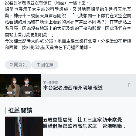
家看到冰墩墩並沒有像在（地面）一樣下墜。」
課堂也展示了太空站的科學設施，又與地面課堂師生進行天地互
動。神舟十三號航天員翟志剛說：「（我想問一下你們在太空空間
站看到的月亮和在地球上看到的月亮有甚麼不同嗎？）在空建站上
看月亮，因為沒有地球上的大氣及雲的干擾和影響，因此我們在空
間站上看月亮更加明亮。」
今次課堂歷時大約45分鐘，地面主課堂設在北京，分課堂設在新疆
和西藏，按計劃3名航天員會在下月返回地球。
新聞資訊
中國在線
下一則新聞
本台記者廣西梧州現場報道
推薦閱讀
五歲童遭虐死｜社工三度家訪未察覺
機構倡頻密監察高危家庭 管浩鳴籲加
強跨部門協作