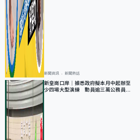
新聞資訊
新聞熱話
新皇崗口岸｜據悉政府擬本月中起辦至
少四場大型演練 動員逾三萬公務員人
次測試