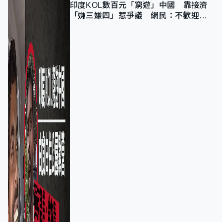
印度KOL數百元「窮遊」中國 靠接濟
「嫌三嫌四」惹爭議 網民：不歡迎劣
質旅客