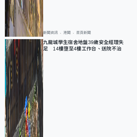
新聞資訊
港聞
首頁新聞
九龍城學生宿舍地盤39歲安全經理失
足 14樓墮至4樓工作台、送院不治