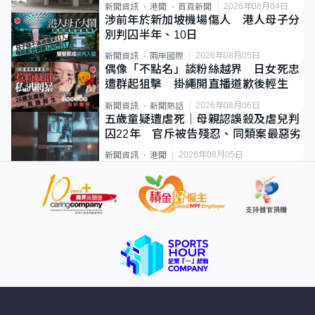
2026年08月04日
新聞資訊
港聞
首頁新聞
涉前年於新加坡機場傷人 港人母子分
別判囚半年、10日
2026年08月05日
新聞資訊
兩岸國際
偶像「不點名」談粉絲越界 日女死忠
遭群起狙擊 掛繩開直播道歉後輕生
2026年08月06日
新聞資訊
新聞熱話
五歲童疑遭虐死｜母親認誤殺及虐兒判
囚22年 官斥被告殘忍、同類案最惡劣
2026年08月05日
新聞資訊
港聞