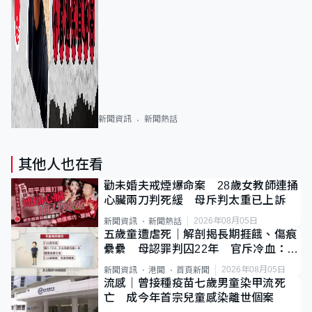
新聞資訊
新聞熱話
其他人也在看
勸未婚夫戒煙爆命案 28歲女教師連捅
心臟兩刀判死緩 母斥判太重已上訴
2026年08月05日
新聞資訊
新聞熱話
五歲童遭虐死｜解剖揭長期捱餓、傷痕
纍纍 母認罪判囚22年 官斥冷血：同
類案最惡劣
2026年08月05日
新聞資訊
港聞
首頁新聞
流感｜曾接種疫苗七歲男童染甲流死
亡 成今年首宗兒童感染離世個案