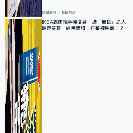
新聞資訊
新聞熱話
IKEA霸床玩手機瞓著 遭「無良」途人
踢走雙鞋 網民驚訝：冇著襪咁盡！？