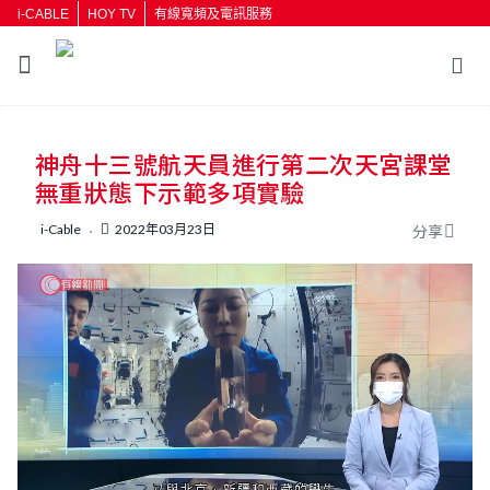
i-CABLE
HOY TV
有線寬頻及電訊服務
返回
神舟十三號航天員進行第二次天宮課堂
按輸入鍵開始搜尋
無重狀態下示範多項實驗
i-Cable
2022年03月23日
分享