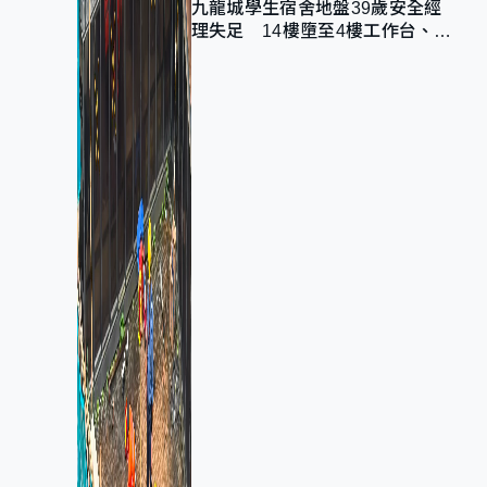
九龍城學生宿舍地盤39歲安全經
理失足 14樓墮至4樓工作台、送
院不治