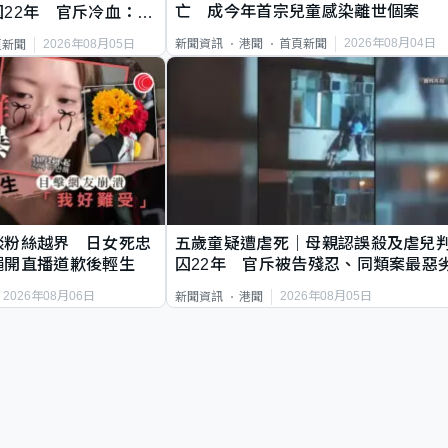
亡 成今年首宗兒童感染離世個案
22年 官斥冷血：同
2026年08月04日
新聞資訊
港聞
首頁新聞
2026年08月05日
頁新聞
談粉絲越界 日女死忠
五歲童疑遭虐死｜母親認誤殺及虐兒
繩開直播道歉後輕生
囚22年 官斥被告殘忍、同類案最惡
2026年08月06日
2026年08月05日
新聞資訊
港聞