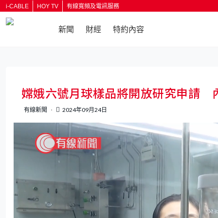
i-CABLE
HOY TV
有線寬頻及電訊服務
新聞
財經
特約內容
返回
嫦娥六號月球樣品將開放研究申請 
有線新聞
2024年09月24日