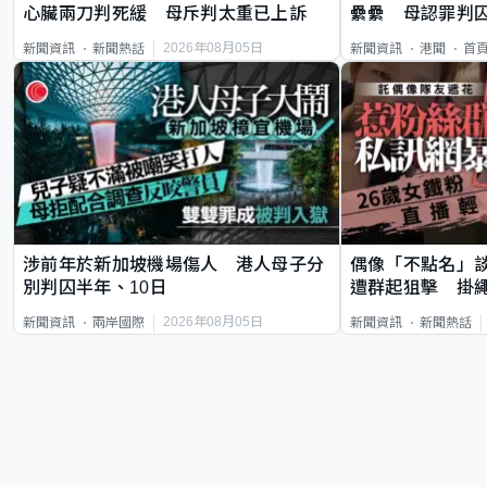
心臟兩刀判死緩 母斥判太重已上訴
纍纍 母認罪判囚
類案最惡劣
2026年08月05日
新聞資訊
新聞熱話
新聞資訊
港聞
首
涉前年於新加坡機場傷人 港人母子分
偶像「不點名」
別判囚半年、10日
遭群起狙擊 掛
2026年08月05日
新聞資訊
兩岸國際
新聞資訊
新聞熱話