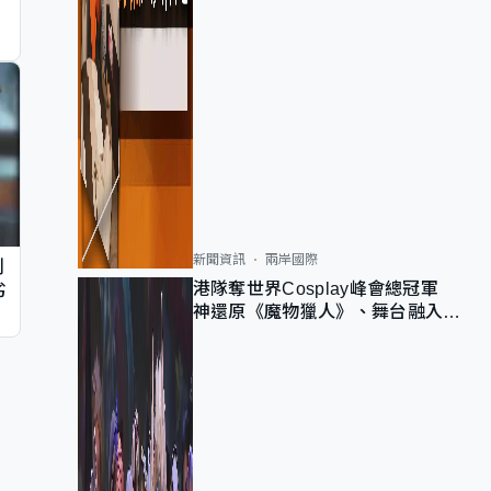
新聞資訊
兩岸國際
判
港隊奪世界Cosplay峰會總冠軍
劣
神還原《魔物獵人》、舞台融入獅
子山 參賽者：讓大家認識香港