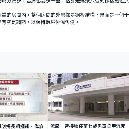
物成分較多，岩屑也要多一些，估計是嫦娥六號的採樣點位
特設的房間內，整個房間的外層都是鋼板結構，裏面是一個
亦有空氣調節，以保持環境恆溫恆濕。
流感｜曾接種疫苗七歲男童染甲流死
解剖揭長期捱餓、傷痕