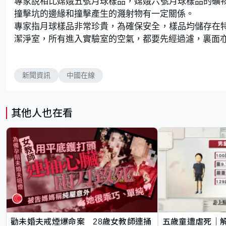
專家說相比嫦娥五號月球樣品，嫦娥六號月球樣品的礦
撞擊坑的邊緣和撞擊產生的濺射物有一定關係。
專家指月球樣品非常珍貴，為確保安全，樣品均儲存在
潔淨室，所有進入實驗室的空氣，都要先經過濾，裏面
新聞資訊
中國在線
其他人也在看
勸未婚夫戒煙爆命案 28歲女教師連捅
五歲童遭虐死｜