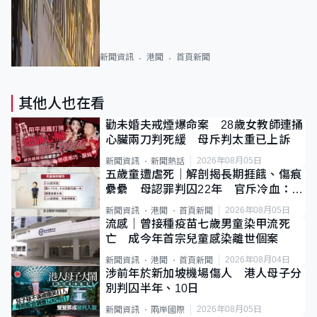
新聞資訊
港聞
首頁新聞
其他人也在看
勸未婚夫戒煙爆命案 28歲女教師連捅
心臟兩刀判死緩 母斥判太重已上訴
2026年08月05日
新聞資訊
新聞熱話
五歲童遭虐死｜解剖揭長期捱餓、傷痕
纍纍 母認罪判囚22年 官斥冷血：同
類案最惡劣
2026年08月05日
新聞資訊
港聞
首頁新聞
流感｜曾接種疫苗七歲男童染甲流死
亡 成今年首宗兒童感染離世個案
2026年08月04日
新聞資訊
港聞
首頁新聞
涉前年於新加坡機場傷人 港人母子分
別判囚半年、10日
2026年08月05日
新聞資訊
兩岸國際