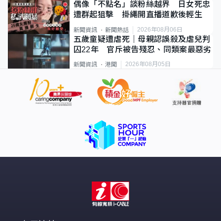
偶像「不點名」談粉絲越界 日女死忠
遭群起狙擊 掛繩開直播道歉後輕生
2026年08月06日
新聞資訊
新聞熱話
五歲童疑遭虐死｜母親認誤殺及虐兒判
囚22年 官斥被告殘忍、同類案最惡劣
2026年08月05日
新聞資訊
港聞