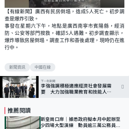
【有線新聞】廣西有民房倒塌，造成5人死亡。初步調
查是爆炸引致。
事發在星期六下午，地點是廣西南寧市賓陽縣，經消
防、公安等部門搜救，確認5人遇難。初步調查顯示，
爆炸導致房屋倒塌。調查工作和善後處理，現時仍在進
行中。
新聞資訊
中國在線
下一則新聞
李強強調積極適應經濟社會發展需
要 大力加強職業教育和技能人才
培養
推薦閱讀
新皇崗口岸｜據悉政府擬本月中起辦至
少四場大型演練 動員逾三萬公務員人