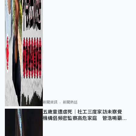
新聞資訊
新聞熱話
五歲童遭虐死｜社工三度家訪未察覺
機構倡頻密監察高危家庭 管浩鳴籲加
強跨部門協作