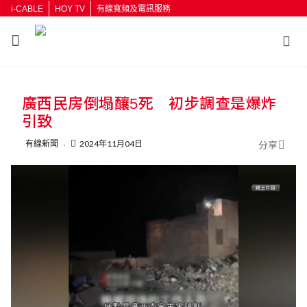
i-CABLE
HOY TV
有線寬頻及電訊服務
廣西民房倒塌釀5死 初步調查是爆炸
引致
有線新聞
2024年11月04日
分享