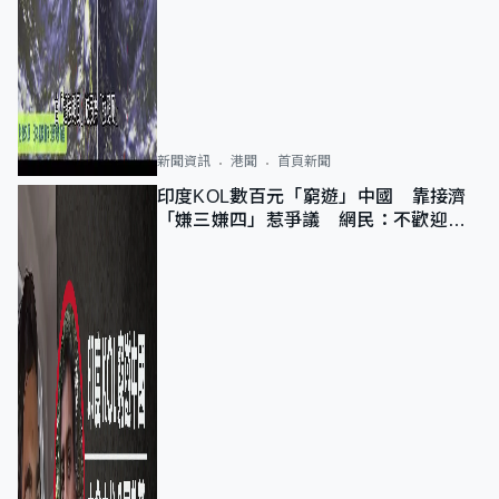
新聞資訊
港聞
首頁新聞
印度KOL數百元「窮遊」中國 靠接濟
「嫌三嫌四」惹爭議 網民：不歡迎劣
質旅客