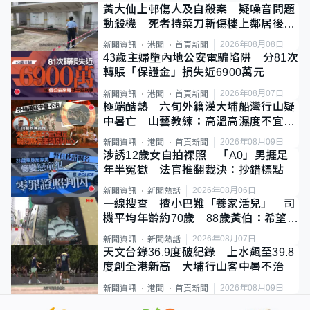
黃大仙上邨傷人及自殺案 疑噪音問題
動殺機 死者持菜刀斬傷樓上鄰居後墮
斃
2026年08月08日
新聞資訊
港聞
首頁新聞
43歲主婦墮內地公安電騙陷阱 分81次
轉賬「保證金」損失近6900萬元
2026年08月07日
新聞資訊
港聞
首頁新聞
極端酷熱｜六旬外籍漢大埔船灣行山疑
中暑亡 山藝教練：高溫高濕度不宜遠
足
2026年08月09日
新聞資訊
港聞
首頁新聞
涉誘12歲女自拍祼照 「A0」男捱足
年半冤獄 法官推翻裁決：抄錯標點
2026年08月06日
新聞資訊
新聞熱話
一線搜查｜揸小巴難「養家活兒」 司
機平均年齡約70歲 88歲黃伯：希望一
直揸落去
2026年08月07日
新聞資訊
新聞熱話
天文台錄36.9度破紀錄 上水飆至39.8
度創全港新高 大埔行山客中暑不治
2026年08月09日
新聞資訊
港聞
首頁新聞