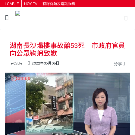
i-CABLE
HOY TV
有線寬頻及電訊服務
返回
湖南長沙塌樓事故釀53死 市政府官員
按輸入鍵開始搜尋
向公眾鞠躬致歉
i-Cable
2022年05月06日
分享