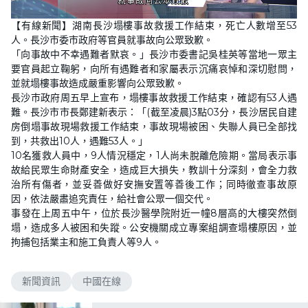
L
U
o
n
【有線新聞】湖南長沙塌樓事故救援工作結束，死亡人數增至53
a
m
d
u
人。長沙市委市政府等官員就事故向公眾致歉。
e
t
d
e
「向事故中不幸遇難者默哀。」長沙市委書記吳桂英等當地一眾主
:
4
要官員起立鞠躬，向所有遇難者和家屬表示沉痛哀悼和深切慰問，
6
並就塌樓事故造成嚴重影響向公眾致歉。
.
4
長沙巿政府周五早上宣布，塌樓事故救援工作結束，確認有53人遇
1
%
難。長沙市市長鄭建新表示：「(截至凌晨)3點03分，長沙居民自建
房倒塌事故現場救援工作結束，事故現場被困、失聯人員已全部找
到，共救出10人，遇難53人。」
10名獲救人員中，9人情況穩定，1人尚未脫離危險期。當局表示事
故給民眾生命財產安全，造成巨大損失，教訓十分深刻，會全力救
治所有傷者，並妥善做好安撫安置等善後工作；同時徹查事故原
因，依法嚴肅追究責任，給社會公眾一個交代。
事發在上周五中午，位於長沙醫學院附近一幢8層高的大樓突然倒
塌，造成多人被困和失蹤。公安機關成立專案組調查塌樓原因，並
拘捕包括業主和施工負責人等9人。
新聞資訊
中國在線