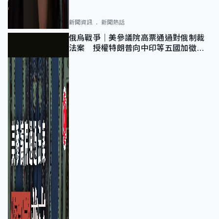
新聞資訊
新聞熱話
俄烏戰爭｜美參議院高票通過對俄制裁
法案 授權特朗普向中印等五國加徵
100%關稅