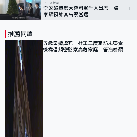
下一則新聞
李家超造勢大會料逾千人出席 湯
家驊預計其高票當選
推薦閱讀
五歲童遭虐死｜社工三度家訪未察覺
機構倡頻密監察高危家庭 管浩鳴籲加
強跨部門協作