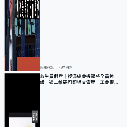
新聞資訊
兩岸國際
救生員假證｜拯溺總會透露將全員換
證 憑二維碼可即場查資歷 工會促加
強巡查