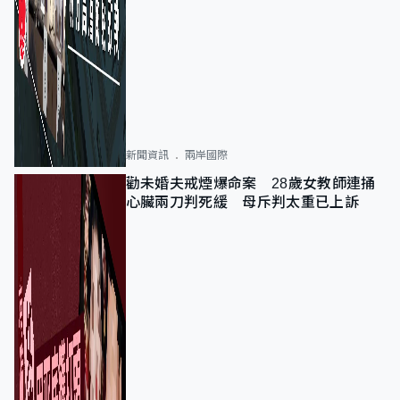
新聞資訊
兩岸國際
勸未婚夫戒煙爆命案 28歲女教師連捅
心臟兩刀判死緩 母斥判太重已上訴