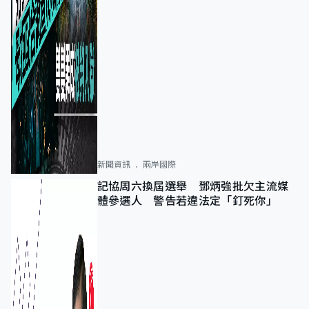
新聞資訊
兩岸國際
記協周六換屆選舉 鄧炳強批欠主流媒
體參選人 警告若違法定「釘死你」