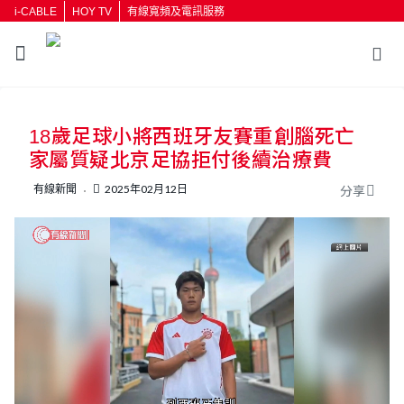
i-CABLE
HOY TV
有線寬頻及電訊服務
返回
18歲足球小將西班牙友賽重創腦死亡
按輸入鍵開始搜尋
家屬質疑北京足協拒付後續治療費
有線新聞
2025年02月12日
分享