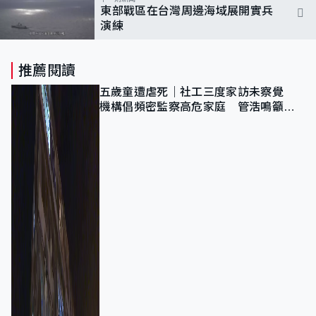
東部戰區在台灣周邊海域展開實兵
演練
推薦閱讀
五歲童遭虐死｜社工三度家訪未察覺
機構倡頻密監察高危家庭 管浩鳴籲加
強跨部門協作