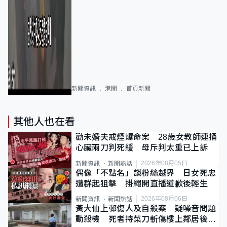
新聞資訊
港聞
首頁新聞
其他人也在看
勸未婚夫戒煙爆命案 28歲女教師連捅
心臟兩刀判死緩 母斥判太重已上訴
2026年08月05日
新聞資訊
新聞熱話
偶像「不點名」談粉絲越界 日女死忠
遭群起狙擊 掛繩開直播道歉後輕生
2026年08月06日
新聞資訊
新聞熱話
黃大仙上邨傷人及自殺案 疑噪音問題
動殺機 死者持菜刀斬傷樓上鄰居後墮