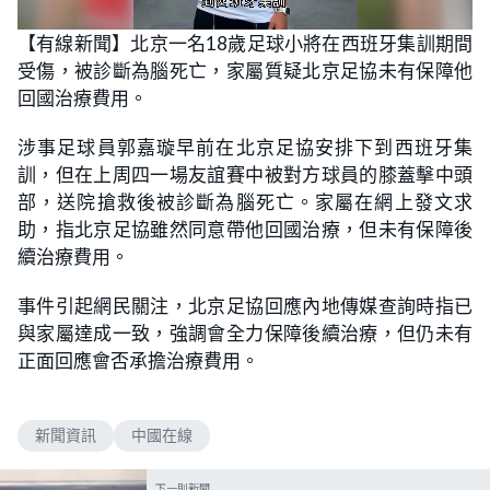
L
U
o
n
【有線新聞】北京一名18歲足球小將在西班牙集訓期間
a
m
d
u
受傷，被診斷為腦死亡，家屬質疑北京足協未有保障他
e
t
d
e
:
回國治療費用。
6
7
.
涉事足球員郭嘉璇早前在北京足協安排下到西班牙集
3
5
訓，但在上周四一場友誼賽中被對方球員的膝蓋擊中頭
%
部，送院搶救後被診斷為腦死亡。家屬在網上發文求
助，指北京足協雖然同意帶他回國治療，但未有保障後
續治療費用。
事件引起網民關注，北京足協回應內地傳媒查詢時指已
與家屬達成一致，強調會全力保障後續治療，但仍未有
正面回應會否承擔治療費用。
新聞資訊
中國在線
下一則新聞