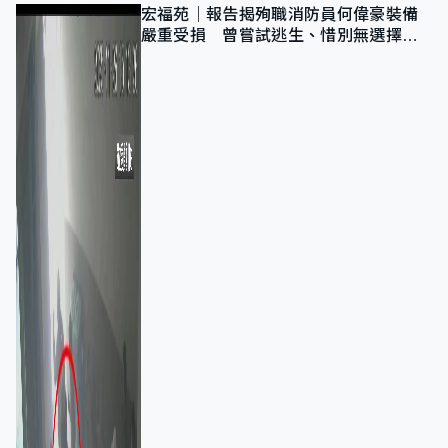
宏福苑｜報告揭殉職消防員何偉豪裝備
嚴重受損 曾嘗試逃生、惜別無選擇下
棄裝備墮樓