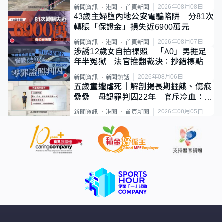
斃
2026年08月08日
新聞資訊
港聞
首頁新聞
43歲主婦墮內地公安電騙陷阱 分81次
轉賬「保證金」損失近6900萬元
2026年08月07日
新聞資訊
港聞
首頁新聞
涉誘12歲女自拍祼照 「A0」男捱足
年半冤獄 法官推翻裁決：抄錯標點
2026年08月06日
新聞資訊
新聞熱話
五歲童遭虐死｜解剖揭長期捱餓、傷痕
纍纍 母認罪判囚22年 官斥冷血：同
類案最惡劣
2026年08月05日
新聞資訊
港聞
首頁新聞