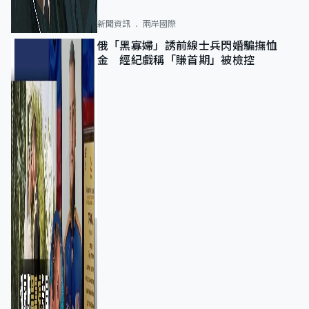
新聞資訊
兩岸國際
俄「黑寡婦」誘前線士兵閃婚騙撫恤
金 經紀戲稱「賺首期」被檢控