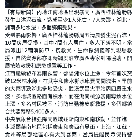
L
U
o
n
【有線新聞】內地江南地區出現暴雨，廣西桂林龍勝縣
a
m
d
u
發生山洪泥石流，造成至少1人死亡、7人失蹤，湖北、
e
t
d
e
:
湖南多地水浸，多個鄉鎮受災。
2
8
受到暴雨影響，廣西桂林龍勝縣周五清晨發生泥石流，
.
7
10間房屋受損，其中7間有人居住，多人下落不明，當
2
%
局派出12輛消防車、搜救犬、生命探測儀等到現場救
援，自然資源部亦即時調度駐守廣西專家到場協助，開
展搶險救援和應急處置等工作。
江西繼續發布暴雨預警。鄱陽湖水位上漲，今年首次突
破12米枯水線，在武寧和修水縣水庫要開閘洩洪。早前
的大雨導致湖北多地受災，武漢武昌火車站周四嚴重水
浸，多地城區路面有積水，而在湖南桃源暴雨導致水位
上漲，多名村民被困，消防出動橡皮艇救援，多個鄉鎮
合共要轉移5,400多人。
中央氣象台指強降雨區域逐漸向東和南移動，並作進一
步減弱華南地區包括廣東和廣西有暴雨，上海、江蘇、
貴州等局部地區亦有大到暴雨，當局提醒民眾保持警