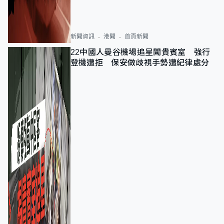
新聞資訊
港聞
首頁新聞
22中國人曼谷機場追星闖貴賓室 強行
登機遭拒 保安做歧視手勢遭紀律處分