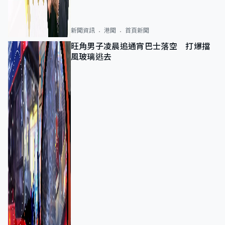
新聞資訊
港聞
首頁新聞
旺角男子凌晨追通宵巴士落空 打爆擋
風玻璃逃去