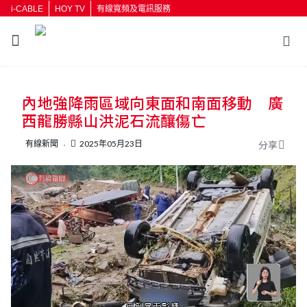
i-CABLE
HOY TV
有線寬頻及電訊服務
返回
內地強降雨區域向東面和南面移動 廣
按輸入鍵開始搜尋
西龍勝縣山洪泥石流釀傷亡
有線新聞
2025年05月23日
分享