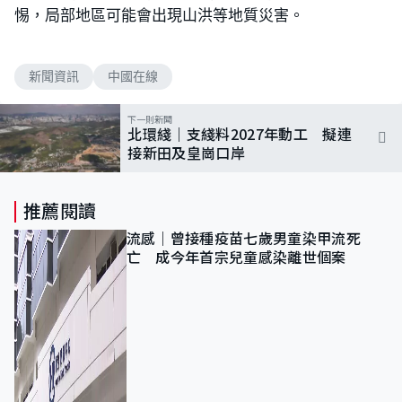
惕，局部地區可能會出現山洪等地質災害。
新聞資訊
中國在線
下一則新聞
北環綫｜支綫料2027年動工 擬連
接新田及皇崗口岸
推薦閱讀
流感｜曾接種疫苗七歲男童染甲流死
亡 成今年首宗兒童感染離世個案