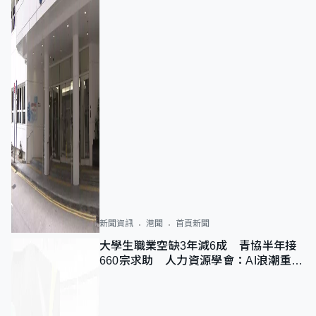
新聞資訊
港聞
首頁新聞
大學生職業空缺3年減6成 青協半年接
660宗求助 人力資源學會：AI浪潮重整
職位需求