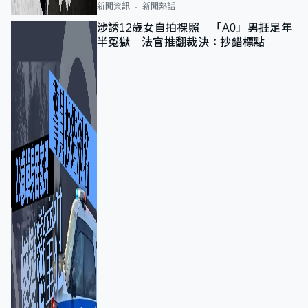
新聞資訊
新聞熱話
涉誘12歲女自拍祼照 「A0」男捱足年
半冤獄 法官推翻裁決：抄錯標點