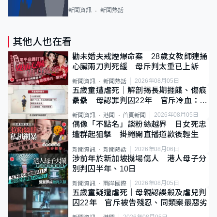
新聞資訊
新聞熱話
其他人也在看
勸未婚夫戒煙爆命案 28歲女教師連捅
心臟兩刀判死緩 母斥判太重已上訴
2026年08月05日
新聞資訊
新聞熱話
五歲童遭虐死｜解剖揭長期捱餓、傷痕
纍纍 母認罪判囚22年 官斥冷血：同
類案最惡劣
2026年08月05日
新聞資訊
港聞
首頁新聞
偶像「不點名」談粉絲越界 日女死忠
遭群起狙擊 掛繩開直播道歉後輕生
2026年08月06日
新聞資訊
新聞熱話
涉前年於新加坡機場傷人 港人母子分
別判囚半年、10日
2026年08月05日
新聞資訊
兩岸國際
五歲童疑遭虐死｜母親認誤殺及虐兒判
囚22年 官斥被告殘忍、同類案最惡劣