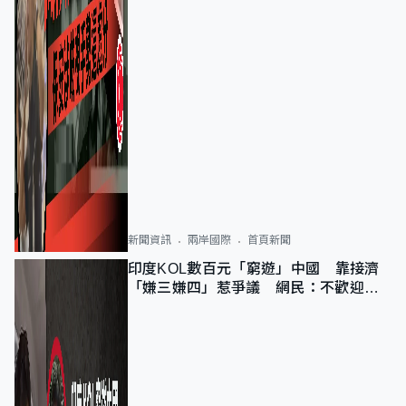
新聞資訊
兩岸國際
首頁新聞
印度KOL數百元「窮遊」中國 靠接濟
「嫌三嫌四」惹爭議 網民：不歡迎劣
質旅客