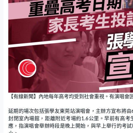
【有線新聞】內地每年高考均受到社會重視。有演唱會
延期的場次包括張學友東莞站演唱會，主辦方宣布將由
封閉室內場館，距離附近考場約1.6公里。早前有高
應，指演唱會舉辦時段是晚上開始，與早上舉行的考試