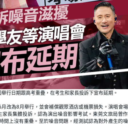
因舉行日期跟高考重疊，在考生和家長投訴下宣布延期。
6月改為8月舉行，並會補償觀眾酒店或機票損失。演唱會
考生家長集體投訴，認為演出噪音影響考試。東莞文旅局曾
時間上沒有重疉。至於噪音問題，經測試認為對外產生的噪