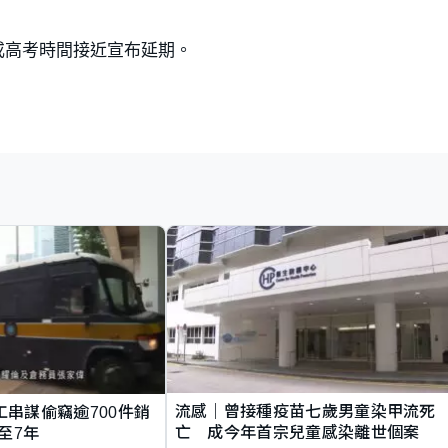
或高考時間接近宣布延期。
流感｜曾接種疫苗七歲男童染甲流死
工串謀偷竊逾700件銷
亡 成今年首宗兒童感染離世個案
至7年