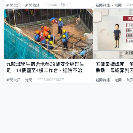
質旅客
2026年08月02日
20
新聞資訊
新聞熱話
新聞資訊
港聞
九龍城學生宿舍地盤39歲安全經理失
五歲童遭虐死｜
足 14樓墮至4樓工作台、送院不治
纍纍 母認罪判囚
類案最惡劣
2026年08月03日
新聞資訊
港聞
新聞資訊
港聞
首