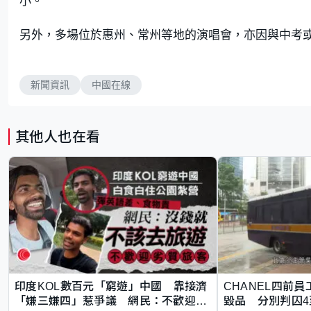
小。
另外，多場位於惠州、常州等地的演唱會，亦因與中考
新聞資訊
中國在線
其他人也在看
印度KOL數百元「窮遊」中國 靠接濟
CHANEL四前員
「嫌三嫌四」惹爭議 網民：不歡迎劣
毀品 分別判囚4