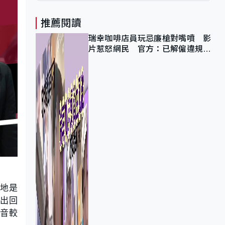
推薦閱讀
瑞幸咖啡店員玩忌廉槍對嘴噴 影
片惹怒網民 官方：已解僱違規員
工
場地是
作出回
音較