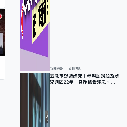
新聞資訊
新聞熱話
五歲童疑遭虐死｜母親認誤殺及虐
兒判囚22年 官斥被告殘忍、同
類案最惡劣