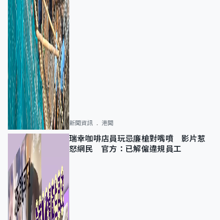
新聞資訊
港聞
瑞幸咖啡店員玩忌廉槍對嘴噴 影片惹
怒網民 官方：已解僱違規員工