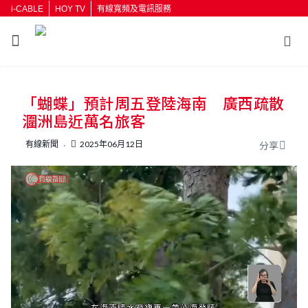
i-CABLE
HOY TV
有線寬頻及電訊服務
返回
「蝴蝶」預計周五登陸海南 廣西疏散
按輸入鍵開始搜尋
潿洲島近萬名旅客
有線新聞
2025年06月12日
分享