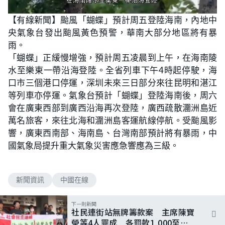
L
U
o
n
【有線新聞】颱風「蝴蝶」預計周五登陸海南，內地中
a
m
d
u
央氣象台發出颱風黃色預警，華南大部分地區將有暴
e
t
d
e
:
雨。
4
6
「蝴蝶」正緩慢增強，預計周五凌晨到上午，在海南陵
.
5
水至樂東一帶沿海登陸。全省列車下午4時起停駛，海
5
%
口市三個港口停運，深圳未來三日部分來往昆明和湛江
等列車亦停運。氣象台預計「蝴蝶」登陸海南後，周六
會在廣東西部到廣西沿海再次登陸，廣西疏散潿洲島近
萬名旅客，來往北海和潿洲島客運航線停航。受颱風影
響，廣東西南部、海南島、台灣南部預計將有暴雨，中
國氣象局提升重大氣象災害應急響應為三級。
新聞資訊
中國在線
下一則新聞
社民連街站無牌籌款案 主席陳寶
瑩等4人罪成 各罰款1,000至