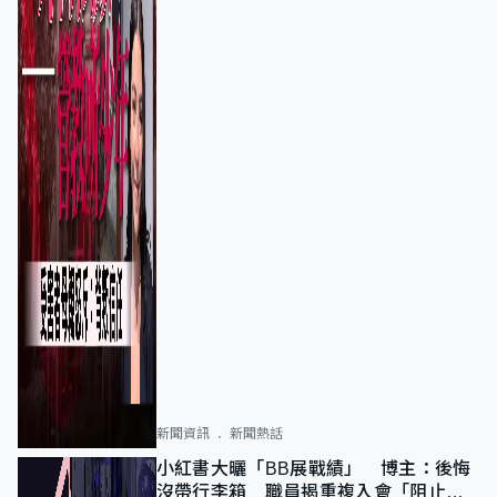
新聞資訊
新聞熱話
小紅書大曬「BB展戰績」 博主：後悔
沒帶行李箱 職員揭重複入會「阻止唔