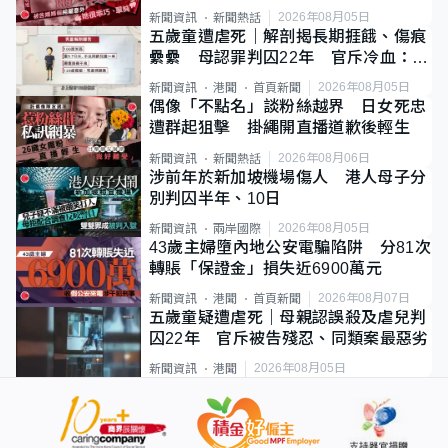
2026年08月05日
新聞資訊
新聞熱話
五歲童遭虐死｜解剖揭長期捱餓、傷痕
纍纍 母認罪判囚22年 官斥冷血：同
類案最惡劣
2026年08月05日
新聞資訊
港聞
首頁新聞
偶像「不點名」談粉絲越界 日女死忠
遭群起狙擊 掛繩開直播道歉後輕生
2026年08月06日
新聞資訊
新聞熱話
涉前年於新加坡機場傷人 港人母子分
別判囚半年、10日
2026年08月05日
新聞資訊
兩岸國際
43歲主婦墮內地公安電騙陷阱 分81次
轉賬「保證金」損失近6900萬元
2026年08月07日
新聞資訊
港聞
首頁新聞
五歲童疑遭虐死｜母親認誤殺及虐兒判
囚22年 官斥被告殘忍、同類案最惡劣
2026年08月05日
新聞資訊
港聞