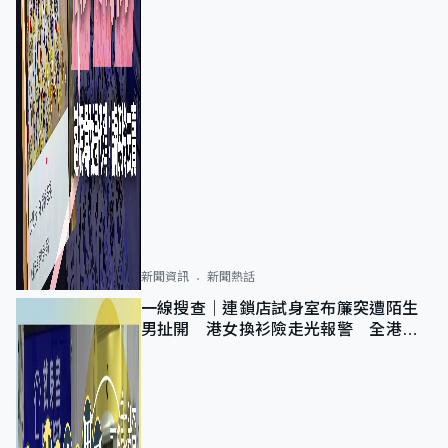
新聞資訊
新聞熱話
一線搜查｜連鎖店試身室布簾突遭陌生
男扯開 港女換衫險走光報警 全港分
店急換實體門