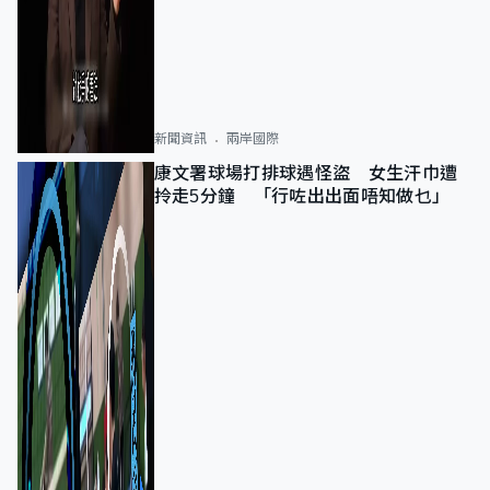
新聞資訊
兩岸國際
康文署球場打排球遇怪盜 女生汗巾遭
拎走5分鐘 「行咗出出面唔知做乜」