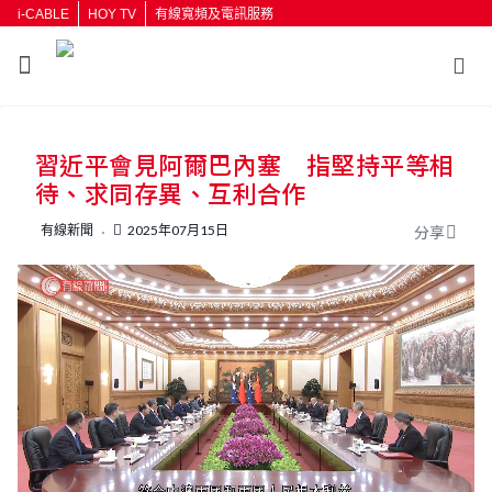
i-CABLE
HOY TV
有線寬頻及電訊服務
習近平會見阿爾巴內塞 指堅持平等相
待、求同存異、互利合作
有線新聞
2025年07月15日
分享