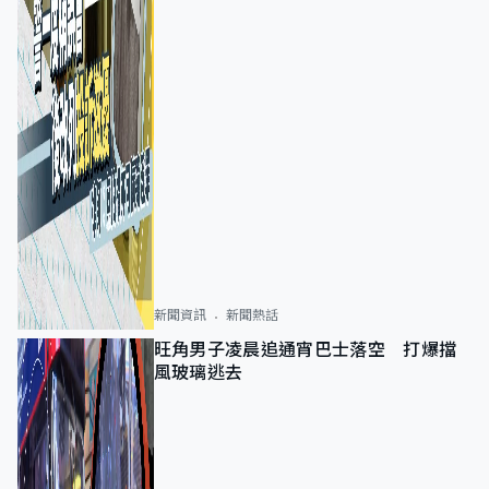
新聞資訊
新聞熱話
旺角男子凌晨追通宵巴士落空 打爆擋
風玻璃逃去