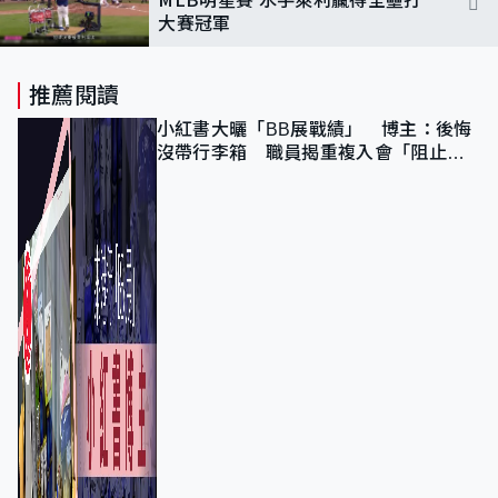
大賽冠軍
推薦閱讀
小紅書大曬「BB展戰績」 博主：後悔
沒帶行李箱 職員揭重複入會「阻止唔
到」