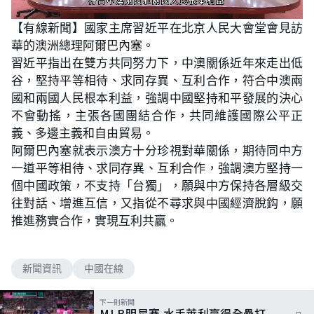
L
U
o
n
【有線新聞】國家主席習近平在北京人民大會堂會見訪
a
m
d
u
華的澳洲總理阿爾巴內塞。
e
t
d
e
:
習近平指出在雙方共同努力下，中澳關係近年來走出低
5
0
谷，堅持平等相待、求同存異、互利合作，符合中澳兩
.
8
國和兩國人民根本利益，強調中國堅持和平發展的決心
5
%
不會動搖，主張各國團結合作，共同維護國際公平正
義、多邊主義和自由貿易。
阿爾巴內塞就表示澳方十分珍視對華關係，期待同中方
一道平等相待、求同存異、互利合作，強調澳方堅持一
個中國政策，不支持「台獨」，願與中方保持各層級交
往對話、增進互信，又指從不尋求與中國經濟脫鈎，願
推進務實合作，實現互利共贏。
新聞資訊
中國在線
下一則新聞
MLB明星賽 水手萊利贏得全壘打