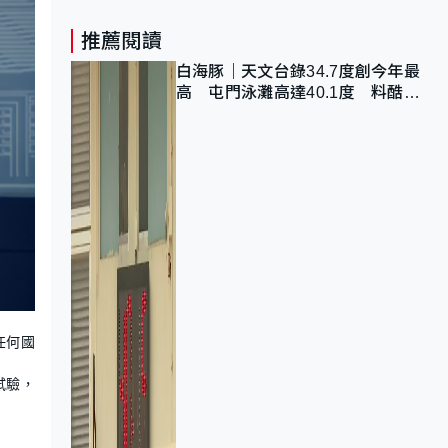
推薦閱讀
白海豚｜天文台錄34.7度創今年最
高 屯門泳灘高達40.1度 料酷熱
天氣持續
任何國
試驗，