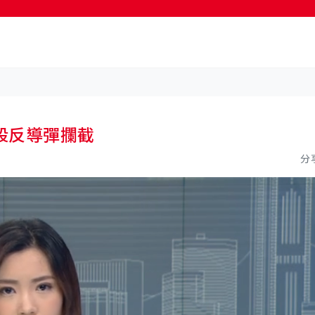
按輸入鍵開始搜尋
段反導彈攔截
分