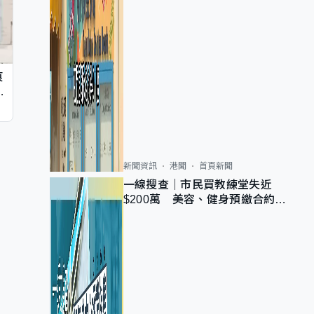
痕
同
新聞資訊
港聞
首頁新聞
一線搜查｜市民買教練堂失近
$200萬 美容、健身預繳合約擬
設冷靜期 業界憂退款計法對商戶
不公