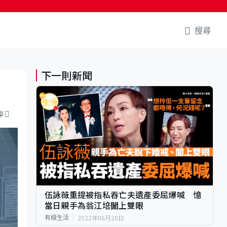
搜尋
下一則新聞
享
伍詠薇重提被指私吞亡夫遺產委屈爆喊 憶
當日親手為翁江培闔上雙眼
2022年06月20日
有線生活