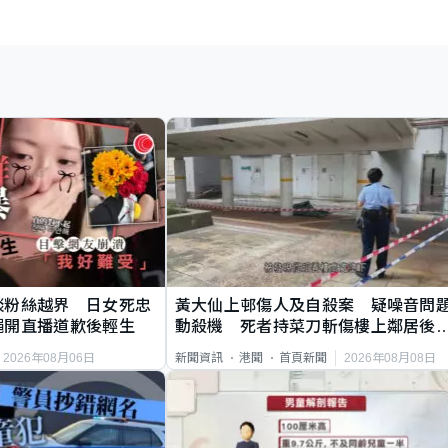
談粉絲越界 日女死忠
黃大仙上邨傷人及自殺案 疑噪音問
繩開直播道歉後輕生
動殺機 死者持菜刀斬傷樓上鄰居後
斃
2026年08月06日
2026年08月08日
新聞資訊
港聞
首頁新聞