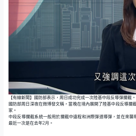
L
U
o
n
【有線新聞】國防部表示，周日成功完成一次陸基中段反導彈攔截。
a
m
d
u
國防部周日深夜在微博發文稱，當晚在境內展開了陸基中段反導攔
e
t
d
e
:
家。
4
2
中段反導攔截系統一般用於攔截中遠程和洲際彈道導彈，並在來襲
.
0
最近一次是在去年2月。
6
%