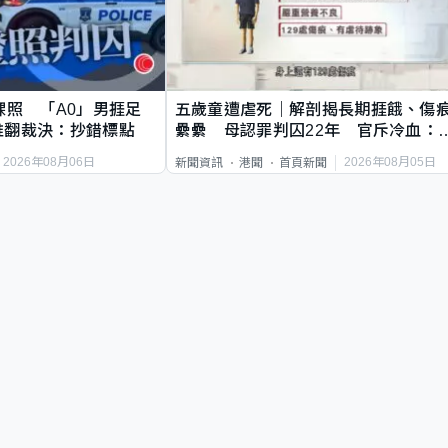
祼照 「A0」男捱足
五歲童遭虐死｜解剖揭長期捱餓、傷
推翻裁決：抄錯標點
纍纍 母認罪判囚22年 官斥冷血：
類案最惡劣
2026年08月06日
2026年08月05日
新聞資訊
港聞
首頁新聞