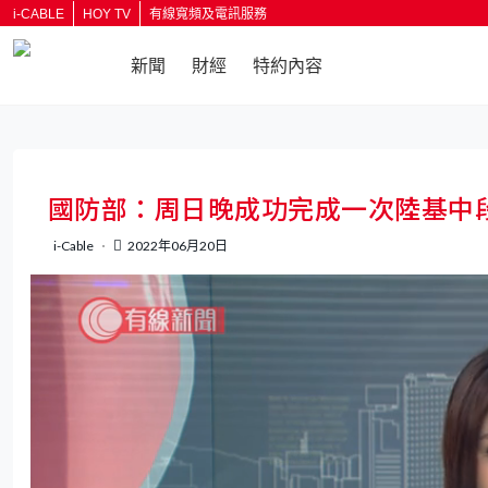
i-CABLE
HOY TV
有線寬頻及電訊服務
新聞
財經
特約內容
返回
國防部：周日晚成功完成一次陸基中
i-Cable
2022年06月20日