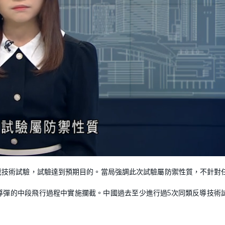
截技術試驗，試驗達到預期目的。當局強調此次試驗屬防禦性質，不針對
導彈的中段飛行過程中實施攔截。中國過去至少進行過5次同類反導技術