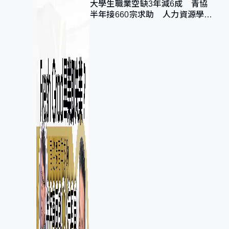
大學生職業空缺3年減6成 青協
半年接660宗求助 人力資源學
會：AI浪潮重整職位需求