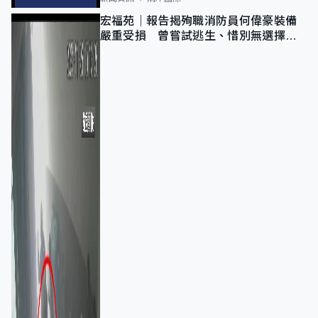
宏福苑｜報告揭殉職消防員何偉豪裝備
嚴重受損 曾嘗試逃生、惜別無選擇下
棄裝備墮樓