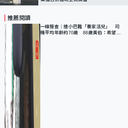
推薦閱讀
一線搜查｜揸小巴難「養家活兒」 司
機平均年齡約70歲 88歲黃伯：希望一
直揸落去