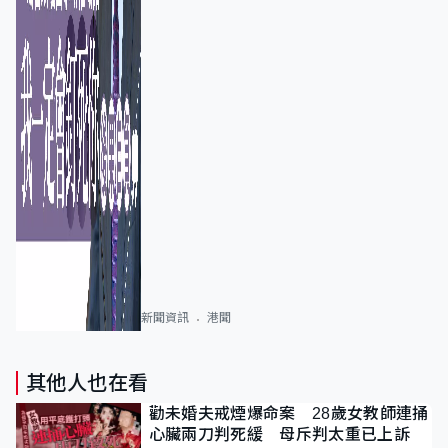
新聞資訊
港聞
其他人也在看
勸未婚夫戒煙爆命案 28歲女教師連捅
心臟兩刀判死緩 母斥判太重已上訴