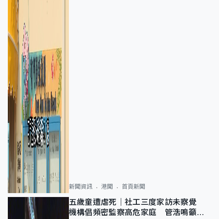
新聞資訊
港聞
首頁新聞
五歲童遭虐死｜社工三度家訪未察覺
機構倡頻密監察高危家庭 管浩鳴籲加