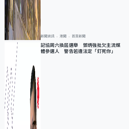
新聞資訊
港聞
首頁新聞
記協周六換屆選舉 鄧炳強批欠主流媒
體參選人 警告若違法定「釘死你」