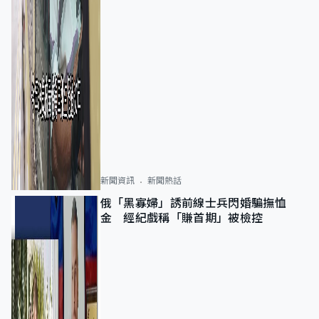
新聞資訊
新聞熱話
俄「黑寡婦」誘前線士兵閃婚騙撫恤
金 經紀戲稱「賺首期」被檢控