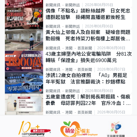
2026年08月05日
新聞資訊
新聞熱話
偶像「不點名」談粉絲越界 日女死忠
遭群起狙擊 掛繩開直播道歉後輕生
2026年08月06日
新聞資訊
新聞熱話
黃大仙上邨傷人及自殺案 疑噪音問題
動殺機 死者持菜刀斬傷樓上鄰居後墮
斃
2026年08月08日
新聞資訊
港聞
首頁新聞
43歲主婦墮內地公安電騙陷阱 分81次
轉賬「保證金」損失近6900萬元
2026年08月07日
新聞資訊
港聞
首頁新聞
涉誘12歲女自拍祼照 「A0」男捱足
年半冤獄 法官推翻裁決：抄錯標點
2026年08月06日
新聞資訊
新聞熱話
五歲童遭虐死｜解剖揭長期捱餓、傷痕
纍纍 母認罪判囚22年 官斥冷血：同
類案最惡劣
2026年08月05日
新聞資訊
港聞
首頁新聞