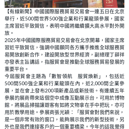
L
U
o
n
【有線新聞】中國國際服務貿易交易會一連五日在北京
a
m
d
u
舉行，近500間世界500強企業和行業龍頭參展，國家
e
t
d
e
:
主席習近平致賀信，表明中國將繼續擴大高水平對外開
2
3
放。
.
7
2025年中國國際服務貿易交易會在北京開幕，國家主席
4
%
習近平致賀信，強調中國願同各方攜手推進全球服務貿
易開放創新合作，建設開放型世界經濟，副總理丁薛祥
亦發表主旨講話，指服貿會是推動全球服務貿易發展的
重要平台。
今屆服貿會主題為「數智領航 服貿煥新」，包括近
500間500強企業和行業龍頭在內，近2,000間企業參
展，並在會上發布200項新產品或新技術。有連續五年
參展的展商帶來這個空中成像互動展示台，可用於博物
館，將展品掃描讓遊客有如將文物拿在手中把玩，亦可
用於教學用途。參展商張光穎：「服貿會對我們來說，
是一個非常有效的窗口，能夠展示我們的新型技術，另
外也是我們連接客戶的一個重要橋梁。今年的話我覺得