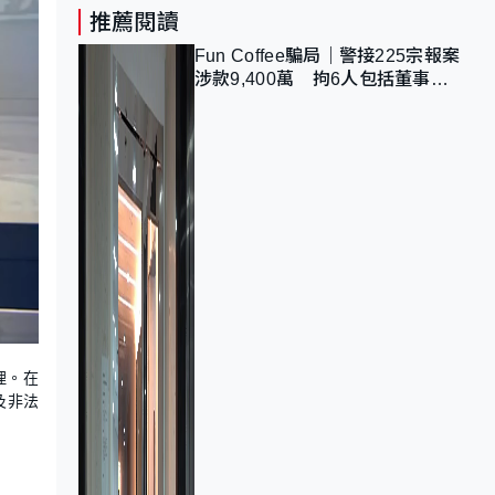
推薦閱讀
Fun Coffee騙局｜警接225宗報案
涉款9,400萬 拘6人包括董事股
東 最高金額一宗涉近千萬
理。在
及非法