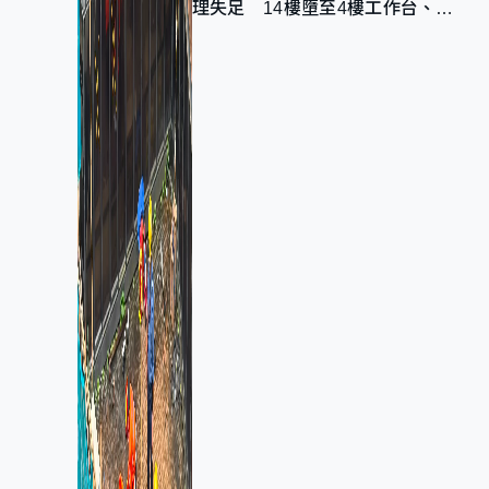
理失足 14樓墮至4樓工作台、送
院不治