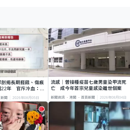
流感｜曾接種疫苗七歲男童染甲流死
解剖揭長期捱餓、傷痕
亡 成今年首宗兒童感染離世個案
22年 官斥冷血：同
2026年08月04日
新聞資訊
港聞
首頁新聞
2026年08月05日
頁新聞