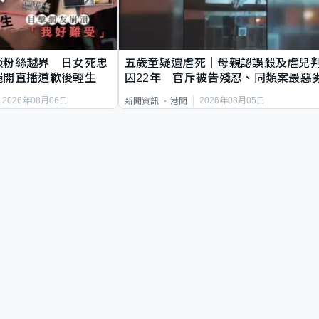
談粉絲越界 日女死忠
五歲童疑遭虐死｜母親認誤殺及虐兒
繩開直播道歉後輕生
囚22年 官斥被告殘忍、同類案最惡
2026年08月06日
2026年08月05日
新聞資訊
港聞