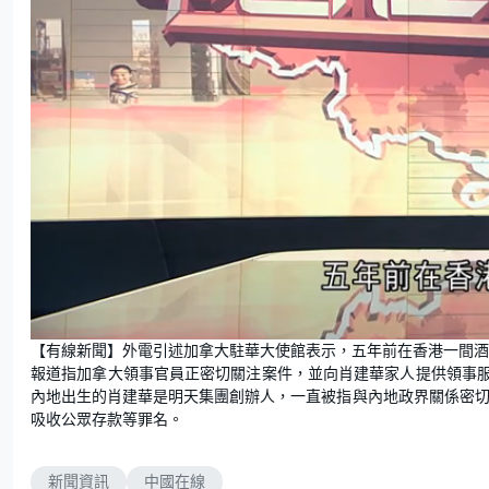
L
U
o
n
【有線新聞】外電引述加拿大駐華大使館表示，五年前在香港一間酒
a
m
d
u
報道指加拿大領事官員正密切關注案件，並向肖建華家人提供領事
e
t
d
e
:
內地出生的肖建華是明天集團創辦人，一直被指與內地政界關係密切
9
3
吸收公眾存款等罪名。
.
9
9
%
新聞資訊
中國在線