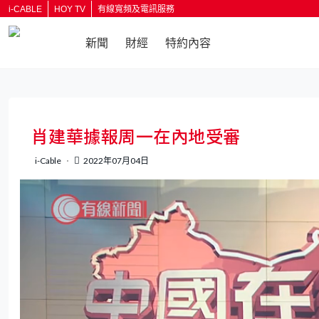
i-CABLE
HOY TV
有線寬頻及電訊服務
新聞
財經
特約內容
肖建華據報周一在內地受審
i-Cable
2022年07月04日