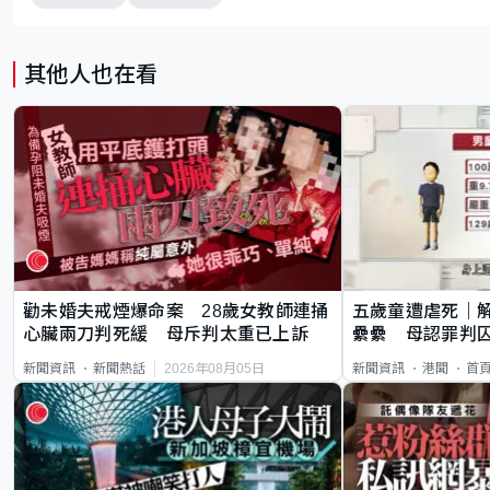
其他人也在看
勸未婚夫戒煙爆命案 28歲女教師連捅
五歲童遭虐死｜
心臟兩刀判死緩 母斥判太重已上訴
纍纍 母認罪判囚
類案最惡劣
2026年08月05日
新聞資訊
新聞熱話
新聞資訊
港聞
首