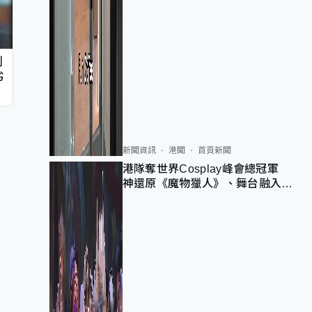
判
劣
新聞資訊
港聞
首頁新聞
港隊奪世界Cosplay峰會總冠軍
神還原《魔物獵人》、舞台融入獅
子山 參賽者：讓大家認識香港