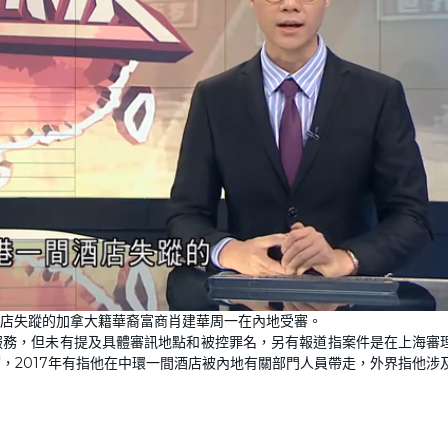
店失蹤的加拿大籍華裔富商肖建華周一在內地受審。
服務，但未有提及具體審訊地點和被控罪名，另有報道指案件是在上海審
，2017年有指他在中環一間酒店被內地有關部門人員帶走，外界指他涉