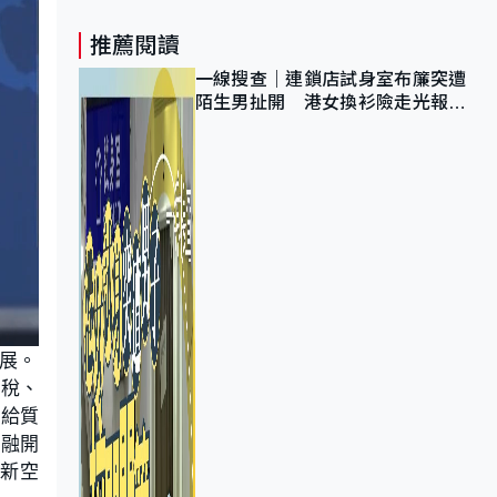
推薦閱讀
一線搜查｜連鎖店試身室布簾突遭
陌生男扯開 港女換衫險走光報
警 全港分店急換實體門
展。
關稅、
供給質
金融開
新空