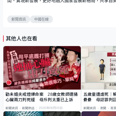
間、實現新發展，更好地融入國家發展新格局，共享自
新聞資訊
中國在線
其他人也在看
勸未婚夫戒煙爆命案 28歲女教師連捅
五歲童遭虐死｜
心臟兩刀判死緩 母斥判太重已上訴
纍纍 母認罪判囚
類案最惡劣
2026年08月05日
新聞資訊
新聞熱話
新聞資訊
港聞
首