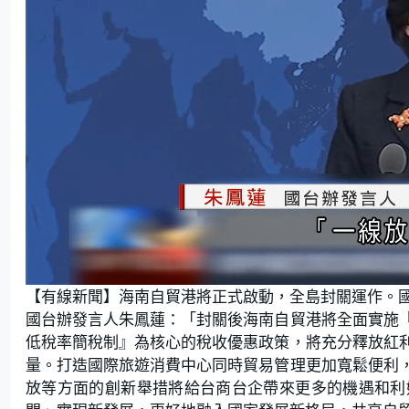
L
U
o
n
【有線新聞】海南自貿港將正式啟動，全島封關運作。
a
m
d
u
e
t
國台辦發言人朱鳳蓮：「封關後海南自貿港將全面實施
d
e
:
低稅率簡稅制』為核心的稅收優惠政策，將充分釋放紅
5
2
.
量。打造國際旅遊消費中心同時貿易管理更加寬鬆便利
1
7
放等方面的創新舉措將給台商台企帶來更多的機遇和利
%