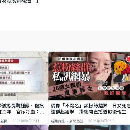
貿港發展新機遇。」
解剖揭長期捱餓、傷痕
偶像「不點名」談粉絲越界 日女死
22年 官斥冷血：同
遭群起狙擊 掛繩開直播道歉後輕生
2026年08月05日
2026年08月06日
頁新聞
新聞資訊
新聞熱話