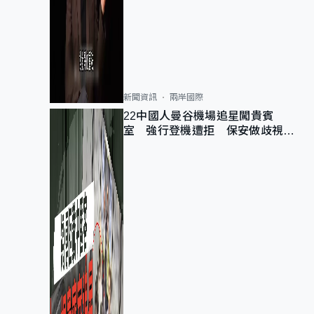
新聞資訊
兩岸國際
22中國人曼谷機場追星闖貴賓
室 強行登機遭拒 保安做歧視手
勢遭紀律處分