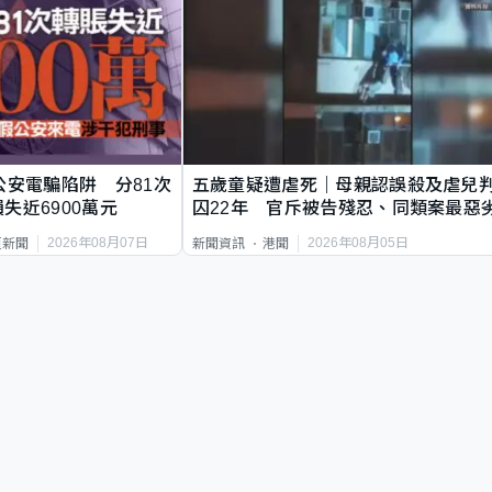
公安電騙陷阱 分81次
五歲童疑遭虐死｜母親認誤殺及虐兒
失近6900萬元
囚22年 官斥被告殘忍、同類案最惡
2026年08月07日
2026年08月05日
頁新聞
新聞資訊
港聞