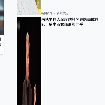
新聞資訊
新聞熱話
內地主持人深度訪談名導路蘭成熱
話 掀中西意識形態鬥爭
判
劣