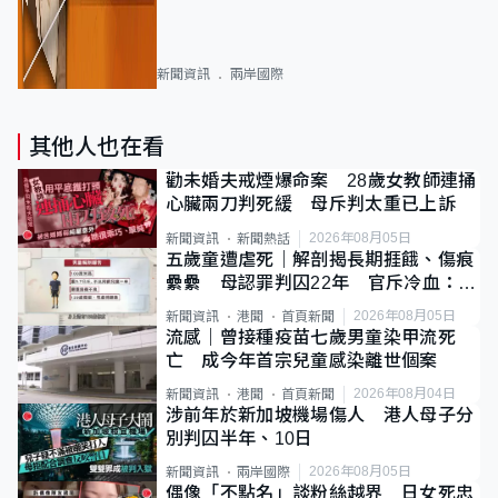
新聞資訊
兩岸國際
其他人也在看
勸未婚夫戒煙爆命案 28歲女教師連捅
心臟兩刀判死緩 母斥判太重已上訴
2026年08月05日
新聞資訊
新聞熱話
五歲童遭虐死｜解剖揭長期捱餓、傷痕
纍纍 母認罪判囚22年 官斥冷血：同
類案最惡劣
2026年08月05日
新聞資訊
港聞
首頁新聞
流感｜曾接種疫苗七歲男童染甲流死
亡 成今年首宗兒童感染離世個案
2026年08月04日
新聞資訊
港聞
首頁新聞
涉前年於新加坡機場傷人 港人母子分
別判囚半年、10日
2026年08月05日
新聞資訊
兩岸國際
偶像「不點名」談粉絲越界 日女死忠