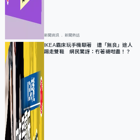
新聞資訊
新聞熱話
IKEA霸床玩手機瞓著 遭「無良」途人
踢走雙鞋 網民驚訝：冇著襪咁盡！？