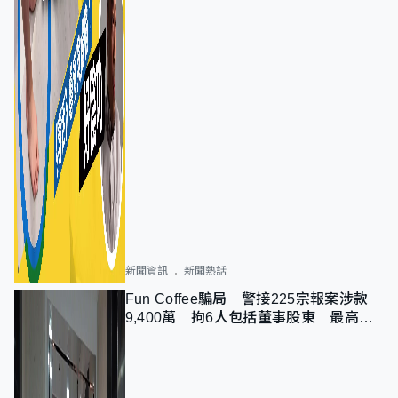
新聞資訊
新聞熱話
Fun Coffee騙局｜警接225宗報案涉款
9,400萬 拘6人包括董事股東 最高金
額一宗涉近千萬