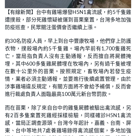
L
U
o
n
【有線新聞】台中有雞場爆發H5N1禽流感，約5千隻雞
a
m
d
u
遭撲殺，部分死雞懷疑被運到苗栗棄置，台灣多地加強
e
t
d
e
:
防疫巡查，民眾關注蛋價會否繼續上漲。
2
6
.
約30名防疫人員，早上到台中豐康牧場，他們穿上防護
7
9
衣物，撲殺場內約5千隻雞。場內早前有1,700隻雞死
%
亡，當局指負責人沒有主動通報，反而擅自將屍體掩
埋，其中600多隻雞屍體埋在牧場內，另有過千隻被埋
在數十公里外的苗栗。按照規定，畜牧場內若發生疫
情，業者必須主動通報，並要進行後續處置管理，由於
涉事雞場違反規定，有關方面將不會給予補償，反而會
進行裁處負責人面臨最高100萬元新台幣罰款。
而在苗栗，除了來自台中的雞隻屍體被驗出禽流感，另
有2百多隻棄置死雞經採樣檢驗，同樣確診H5N1禽流
感，當局正調查源頭。台灣今年起計，嘉義、台南、屏
東、台中等地共7處養雞場錄得禽流感個案，多地加強