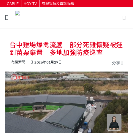
i-CABLE
HOY TV
有線寬頻及電訊服務
返回
台中雞場爆禽流感 部分死雞懷疑被運
按輸入鍵開始搜尋
到苗栗棄置 多地加強防疫巡查
有線新聞
2026年01月29日
分享