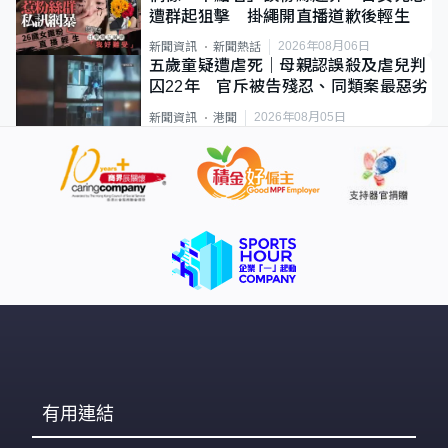
遭群起狙擊 掛繩開直播道歉後輕生
2026年08月06日
新聞資訊
新聞熱話
五歲童疑遭虐死｜母親認誤殺及虐兒判
囚22年 官斥被告殘忍、同類案最惡劣
2026年08月05日
新聞資訊
港聞
有用連結