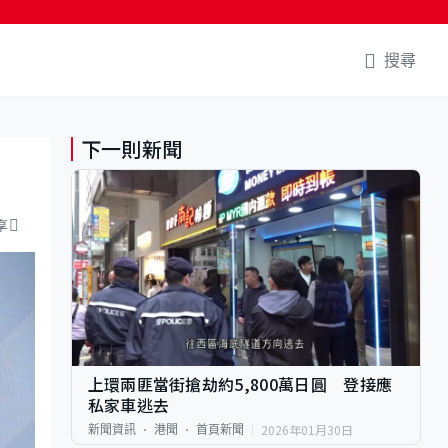
搜尋
下一則新聞
享
上環兩匪當街搶劫約5,800萬日圓 登接應
私家車逃去
2026年01月30日
新聞資訊
港聞
首頁新聞