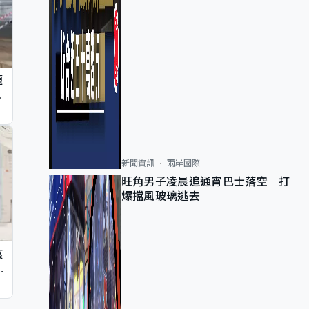
題
墮
新聞資訊
兩岸國際
旺角男子凌晨追通宵巴士落空 打
爆擋風玻璃逃去
痕
同