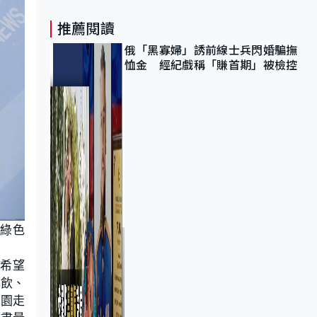
推薦閱讀
俄「黑寡婦」誘前線士兵閃婚騙撫
恤金 經紀戲稱「賺首期」被檢控
市綠色
，希望
茶飲、
公園走