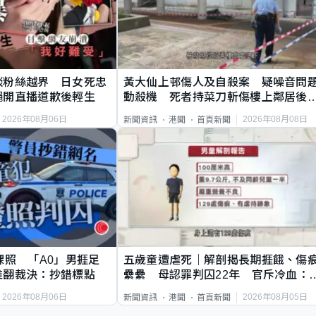
談粉絲越界 日女死忠
黃大仙上邨傷人及自殺案 疑噪音問
繩開直播道歉後輕生
動殺機 死者持菜刀斬傷樓上鄰居後
斃
2026年08月06日
2026年08月08日
新聞資訊
港聞
首頁新聞
祼照 「A0」男捱足
五歲童遭虐死｜解剖揭長期捱餓、傷
推翻裁決：抄錯標點
纍纍 母認罪判囚22年 官斥冷血：
類案最惡劣
2026年08月06日
2026年08月05日
新聞資訊
港聞
首頁新聞