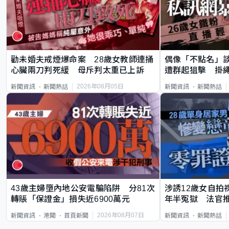
勸未婚夫戒煙爆命案 28歲女教師連捅
偶像「不點名」
心臟兩刀判死緩 母斥判太重已上訴
遭群起狙擊 掛
2026年08月05日
新聞資訊
新聞熱話
新聞資訊
新聞熱話
43歲主婦墮內地公安電騙陷阱 分81次
涉誘12歲女自拍
轉賬「保證金」損失近6900萬元
年半冤獄 法官
2026年08月07日
新聞資訊
港聞
首頁新聞
新聞資訊
新聞熱話