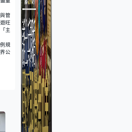
素盡量
參與管
旅遊旺
：「主
條例規
無界公