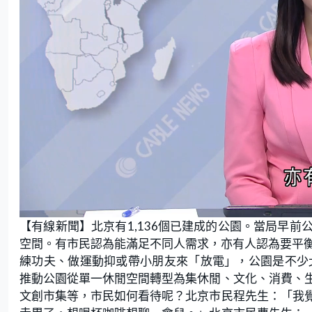
L
U
o
n
【有線新聞】北京有1,136個已建成的公園。當局早
a
m
d
u
e
t
空間。有市民認為能滿足不同人需求，亦有人認為要平
d
e
:
練功夫、做運動抑或帶小朋友來「放電」，公園是不少
1
8
.
推動公園從單一休閒空間轉型為集休閒、文化、消費、
6
2
文創市集等，市民如何看待呢？北京市民程先生：「我
%