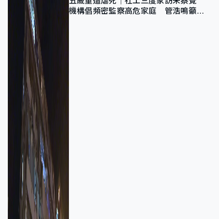
五歲童遭虐死｜社工三度家訪未察覺
機構倡頻密監察高危家庭 管浩鳴籲加
強跨部門協作