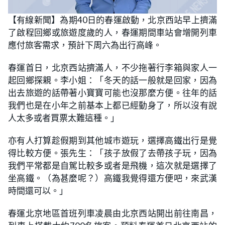
L
U
o
n
【有線新聞】為期40日的春運啟動，北京西站早上擠滿
a
m
d
u
了啟程回鄉或旅遊度歲的人，春運期間車站會增開列車
e
t
d
e
:
應付旅客需求，預計下周六為出行高峰。
2
3
.
春運首日，北京西站擠滿人，不少拖著行李箱與家人一
8
1
起回鄉探親。李小姐：「冬天的話一般就是回家，因為
%
出去旅遊的話帶著小寶寶可能也沒那麼方便。往年的話
我們也是在小年之前基本上都已經動身了，所以沒有說
人太多或者買票太難這種。」
亦有人打算趁假期到其他城市遊玩，選擇高鐵出行是覺
得比較方便。張先生：「孩子放假了去帶孩子玩，因為
我們平常都是自駕比較多或者是飛機，這次就是選擇了
坐高鐵。（為甚麼呢？）高鐵我覺得還方便吧，來武漢
時間還可以。」
春運北京地區首班列車凌晨由北京西站開出前往南昌，