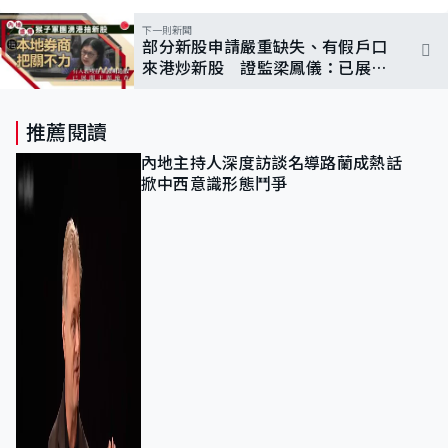
下一則新聞
部分新股申請嚴重缺失、有假戶口
來港炒新股 證監梁鳳儀：已展開
調查
推薦閱讀
內地主持人深度訪談名導路蘭成熱話
掀中西意識形態鬥爭