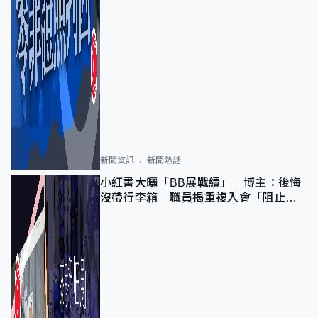
新聞資訊
新聞熱話
小紅書大曬「BB展戰績」 博主：後悔
沒帶行李箱 職員揭重複入會「阻止唔
到」