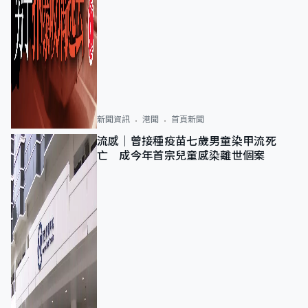
新聞資訊
港聞
首頁新聞
流感｜曾接種疫苗七歲男童染甲流死
亡 成今年首宗兒童感染離世個案