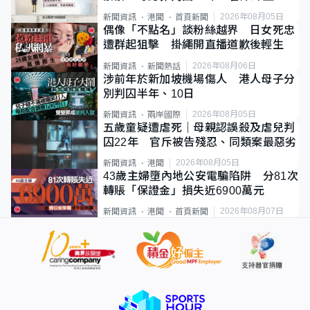
類案最惡劣
2026年08月05日
新聞資訊
港聞
首頁新聞
偶像「不點名」談粉絲越界 日女死忠
遭群起狙擊 掛繩開直播道歉後輕生
2026年08月06日
新聞資訊
新聞熱話
涉前年於新加坡機場傷人 港人母子分
別判囚半年、10日
2026年08月05日
新聞資訊
兩岸國際
五歲童疑遭虐死｜母親認誤殺及虐兒判
囚22年 官斥被告殘忍、同類案最惡劣
2026年08月05日
新聞資訊
港聞
43歲主婦墮內地公安電騙陷阱 分81次
轉賬「保證金」損失近6900萬元
2026年08月07日
新聞資訊
港聞
首頁新聞