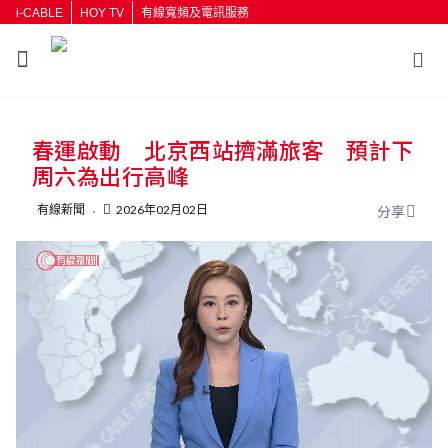
i-CABLE
HOY TV
有線寬頻及電訊服務
返回
春運啟動 北京西站擠滿旅客 預計下
按輸入鍵開始搜尋
周六為出行高峰
有線新聞
2026年02月02日
分享