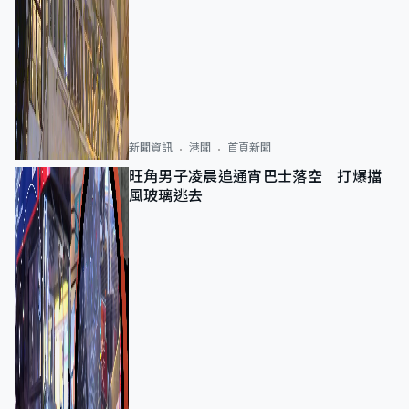
新聞資訊
港聞
首頁新聞
旺角男子凌晨追通宵巴士落空 打爆擋
風玻璃逃去