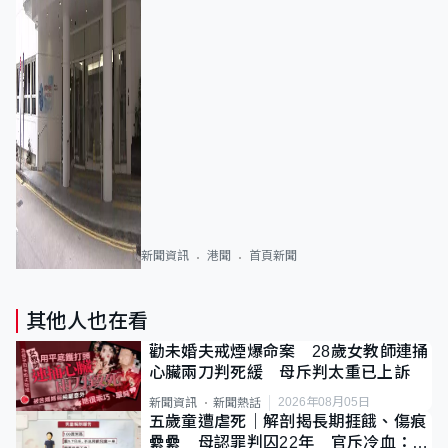
新聞資訊
港聞
首頁新聞
其他人也在看
勸未婚夫戒煙爆命案 28歲女教師連捅
心臟兩刀判死緩 母斥判太重已上訴
2026年08月05日
新聞資訊
新聞熱話
五歲童遭虐死｜解剖揭長期捱餓、傷痕
纍纍 母認罪判囚22年 官斥冷血：同