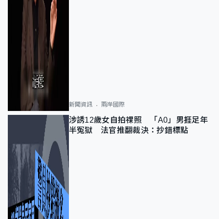
新聞資訊
兩岸國際
涉誘12歲女自拍祼照 「A0」男捱足年
半冤獄 法官推翻裁決：抄錯標點